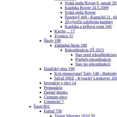
Svätá omša Rovne 6. január 20
Kaplnka Rovne 24.5.2009
Svätá omša Rovne
Športový deň - Kapucíni 21. jú
20.výročie založenia kaplnky
Kaplnka a krížová cesta
106
Kirche ...
17
Zvonica
31
Školy
188
Základná škola
188
Rekonštrukcia ZŠ 2015
Stav pred rekonštrukciou
Priebeh rekonštrukcie
Stav po rekonštrukcii
Hasičský zbor
199
Krst repasovanej Tatry 148 - Barbor
Súťaž DHZ - Kysucký Lieskovec 20
Investície v obci
14
Propagácia
Detské ihrisko
Centrum obce
Umelecké
7
Šport
801
Futbal
758
Turnaj Silvester 2010
59