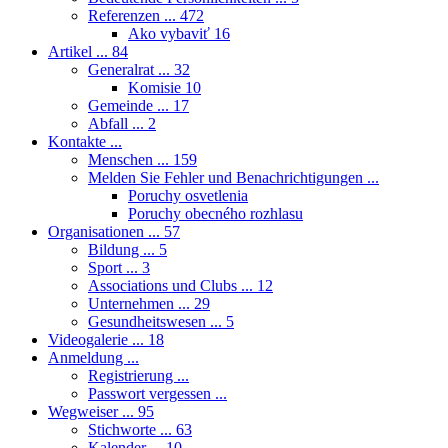
Referenzen ...
472
Ako vybaviť
16
Artikel ...
84
Generalrat ...
32
Komisie
10
Gemeinde ...
17
Abfall ...
2
Kontakte ...
Menschen ...
159
Melden Sie Fehler und Benachrichtigungen ...
Poruchy osvetlenia
Poruchy obecného rozhlasu
Organisationen ...
57
Bildung ...
5
Sport ...
3
Associations und Clubs ...
12
Unternehmen ...
29
Gesundheitswesen ...
5
Videogalerie ...
18
Anmeldung ...
Registrierung ...
Passwort vergessen ...
Wegweiser ...
95
Stichworte ...
63
Kalender ...
10