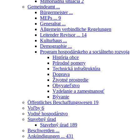
Mimoriadna situácia
2
Gemeindeamt ...
Bürgermeister ...
MEPs ...
9
Generalrat ...
Allgemein verbindliche Regelungen
Leitender Revisor ...
14
Kulturhaus ...
Demographie ...
Program hospodárskeho a sociálneho rozvoja
História obce
Prírodné pomery
Technická infraštruktúra
Doprava
Životné prostredie
Obyvateľstvo
Vzdelanie a zamestnanosť
Bývanie
Öffentliches Beschaffungswesen
19
Voľby
6
Vodné hospodárstvo
Stavebný úrad
Stavebný úrad
189
Beschwerden ...
Ankündigungen ...
431