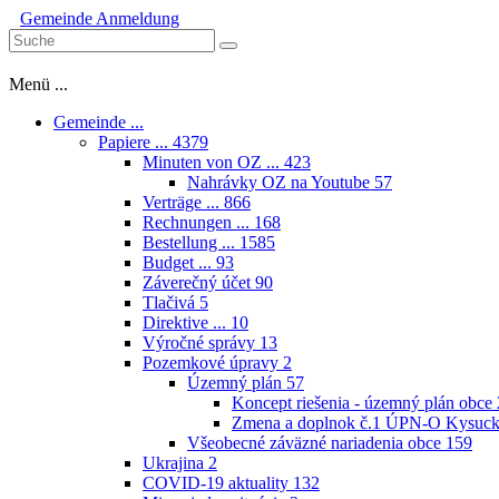
Gemeinde
Anmeldung
Menü ...
Gemeinde ...
Papiere ...
4379
Minuten von OZ ...
423
Nahrávky OZ na Youtube
57
Verträge ...
866
Rechnungen ...
168
Bestellung ...
1585
Budget ...
93
Záverečný účet
90
Tlačivá
5
Direktive ...
10
Výročné správy
13
Pozemkové úpravy
2
Územný plán
57
Koncept riešenia - územný plán obce
Zmena a doplnok č.1 ÚPN-O Kysuck
Všeobecné záväzné nariadenia obce
159
Ukrajina
2
COVID-19 aktuality
132