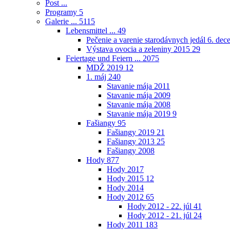
Post ...
Programy
5
Galerie ...
5115
Lebensmittel ...
49
Pečenie a varenie starodávnych jedál 6. de
Výstava ovocia a zeleniny 2015
29
Feiertage und Feiern ...
2075
MDŽ 2019
12
1. máj
240
Stavanie mája 2011
Stavanie mája 2009
Stavanie mája 2008
Stavanie mája 2019
9
Fašiangy
95
Fašiangy 2019
21
Fašiangy 2013
25
Fašiangy 2008
Hody
877
Hody 2017
Hody 2015
12
Hody 2014
Hody 2012
65
Hody 2012 - 22. júl
41
Hody 2012 - 21. júl
24
Hody 2011
183