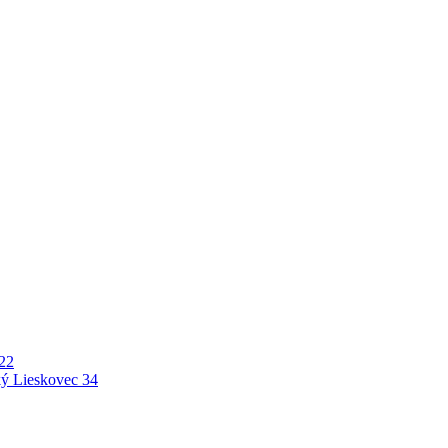
22
ý Lieskovec
34