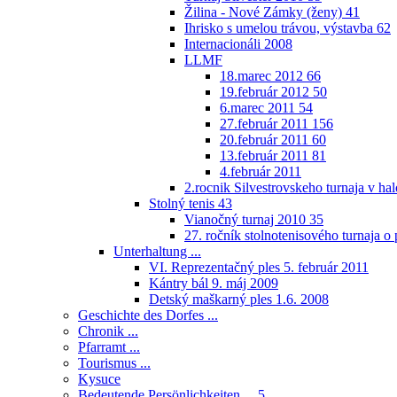
Žilina - Nové Zámky (ženy)
41
Ihrisko s umelou trávou, výstavba
62
Internacionáli 2008
LLMF
18.marec 2012
66
19.február 2012
50
6.marec 2011
54
27.február 2011
156
20.február 2011
60
13.február 2011
81
4.február 2011
2.rocnik Silvestrovskeho turnaja v h
Stolný tenis
43
Vianočný turnaj 2010
35
27. ročník stolnotenisového turnaja 
Unterhaltung ...
VI. Reprezentačný ples 5. február 2011
Kántry bál 9. máj 2009
Detský maškarný ples 1.6. 2008
Geschichte des Dorfes ...
Chronik ...
Pfarramt ...
Tourismus ...
Kysuce
Bedeutende Persönlichkeiten ...
5