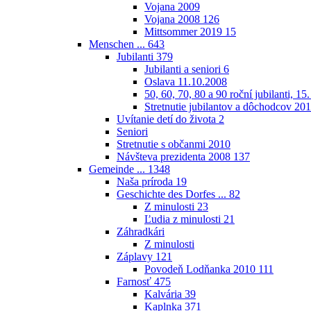
Vojana 2009
Vojana 2008
126
Mittsommer 2019
15
Menschen ...
643
Jubilanti
379
Jubilanti a seniori
6
Oslava 11.10.2008
50, 60, 70, 80 a 90 roční jubilanti, 15
Stretnutie jubilantov a dôchodcov 20
Uvítanie detí do života
2
Seniori
Stretnutie s občanmi 2010
Návšteva prezidenta 2008
137
Gemeinde ...
1348
Naša príroda
19
Geschichte des Dorfes ...
82
Z minulosti
23
Ľudia z minulosti
21
Záhradkári
Z minulosti
Záplavy
121
Povodeň Lodňanka 2010
111
Farnosť
475
Kalvária
39
Kaplnka
371