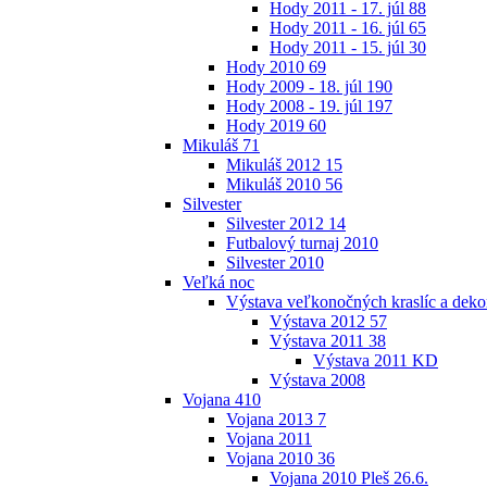
Hody 2011 - 17. júl
88
Hody 2011 - 16. júl
65
Hody 2011 - 15. júl
30
Hody 2010
69
Hody 2009 - 18. júl
190
Hody 2008 - 19. júl
197
Hody 2019
60
Mikuláš
71
Mikuláš 2012
15
Mikuláš 2010
56
Silvester
Silvester 2012
14
Futbalový turnaj 2010
Silvester 2010
Veľká noc
Výstava veľkonočných kraslíc a dekor
Výstava 2012
57
Výstava 2011
38
Výstava 2011 KD
Výstava 2008
Vojana
410
Vojana 2013
7
Vojana 2011
Vojana 2010
36
Vojana 2010 Pleš 26.6.