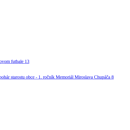
alovom futbale
13
o pohár starostu obce - 1. ročník Memoriál Miroslava Chupáča
8