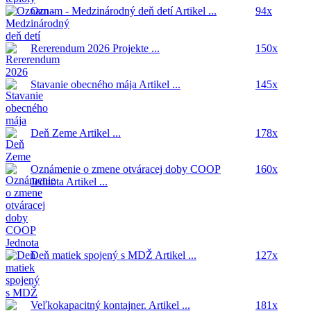
Oznam - Medzinárodný deň detí
Artikel ...
94x
Rererendum 2026
Projekte ...
150x
Stavanie obecného mája
Artikel ...
145x
Deň Zeme
Artikel ...
178x
Oznámenie o zmene otváracej doby COOP
160x
Jednota
Artikel ...
Deň matiek spojený s MDŽ
Artikel ...
127x
Veľkokapacitný kontajner.
Artikel ...
181x