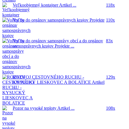
Veľkoobjemný kontajner
Artikel ...
118x
Voľby do orgánov samosprávnych krajov
Projekte
110x
...
Voľby do orgánov samosprávy obcí a do orgánov
83x
samosprávnych krajov
Projekte ...
ROZVOJ CESTOVNÉHO RUCHU -
129x
KYSUCKÝ LIESKOVEC A BOLATICE
Artikel
...
Pozor na vysoké teploty
Artikel ...
108x