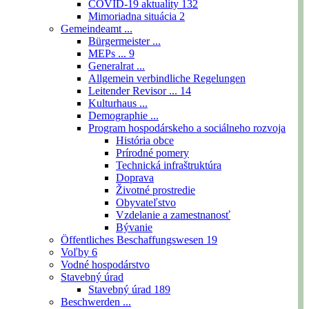
COVID-19 aktuality
132
Mimoriadna situácia
2
Gemeindeamt ...
Bürgermeister ...
MEPs ...
9
Generalrat ...
Allgemein verbindliche Regelungen
Leitender Revisor ...
14
Kulturhaus ...
Demographie ...
Program hospodárskeho a sociálneho rozvoja
História obce
Prírodné pomery
Technická infraštruktúra
Doprava
Životné prostredie
Obyvateľstvo
Vzdelanie a zamestnanosť
Bývanie
Öffentliches Beschaffungswesen
19
Voľby
6
Vodné hospodárstvo
Stavebný úrad
Stavebný úrad
189
Beschwerden ...