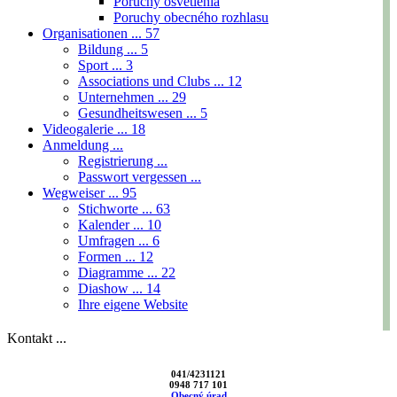
Poruchy osvetlenia
Poruchy obecného rozhlasu
Organisationen ...
57
Bildung ...
5
Sport ...
3
Associations und Clubs ...
12
Unternehmen ...
29
Gesundheitswesen ...
5
Videogalerie ...
18
Anmeldung ...
Registrierung ...
Passwort vergessen ...
Wegweiser ...
95
Stichworte ...
63
Kalender ...
10
Umfragen ...
6
Formen ...
12
Diagramme ...
22
Diashow ...
14
Ihre eigene Website
Kontakt ...
041/4231121
0948 717 101
Obecný úrad