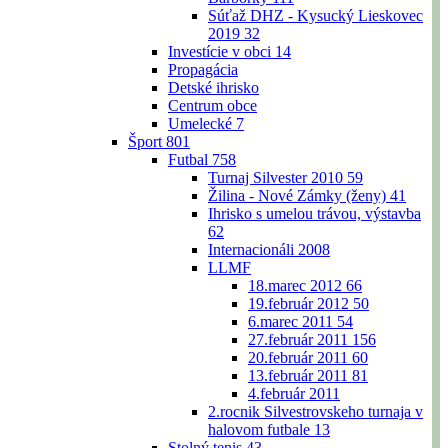
Súťaž DHZ - Kysucký Lieskovec
2019
32
Investície v obci
14
Propagácia
Detské ihrisko
Centrum obce
Umelecké
7
Šport
801
Futbal
758
Turnaj Silvester 2010
59
Žilina - Nové Zámky (ženy)
41
Ihrisko s umelou trávou, výstavba
62
Internacionáli 2008
LLMF
18.marec 2012
66
19.február 2012
50
6.marec 2011
54
27.február 2011
156
20.február 2011
60
13.február 2011
81
4.február 2011
2.rocnik Silvestrovskeho turnaja v
halovom futbale
13
Stolný tenis
43