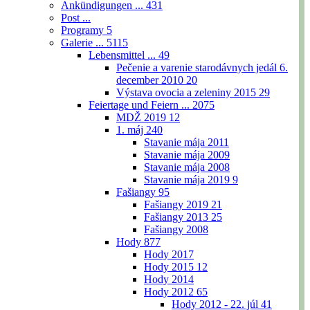
Ankündigungen ...
431
Post ...
Programy
5
Galerie ...
5115
Lebensmittel ...
49
Pečenie a varenie starodávnych jedál 6.
december 2010
20
Výstava ovocia a zeleniny 2015
29
Feiertage und Feiern ...
2075
MDŽ 2019
12
1. máj
240
Stavanie mája 2011
Stavanie mája 2009
Stavanie mája 2008
Stavanie mája 2019
9
Fašiangy
95
Fašiangy 2019
21
Fašiangy 2013
25
Fašiangy 2008
Hody
877
Hody 2017
Hody 2015
12
Hody 2014
Hody 2012
65
Hody 2012 - 22. júl
41