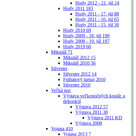
Hody 2012 - 21. júl
24
Hody 2011
183
Hody 2011 - 17. júl
88
Hody 2011 - 16. júl
65
Hody 2011 - 15. júl
30
Hody 2010
69
Hody 2009 - 18. júl
190
Hody 2008 - 19. júl
197
Hody 2019
60
Mikuláš
71
Mikuláš 2012
15
Mikuláš 2010
56
Silvester
Silvester 2012
14
Futbalový turnaj 2010
Silvester 2010
Veľká noc
Výstava veľkonočných kraslíc a
dekorácií
Výstava 2012
57
Výstava 2011
38
Výstava 2011 KD
Výstava 2008
Vojana
410
Vojana 2013
7