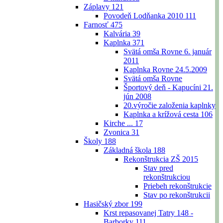
Záplavy
121
Povodeň Lodňanka 2010
111
Farnosť
475
Kalvária
39
Kaplnka
371
Svätá omša Rovne 6. január
2011
Kaplnka Rovne 24.5.2009
Svätá omša Rovne
Športový deň - Kapucíni 21.
jún 2008
20.výročie založenia kaplnky
Kaplnka a krížová cesta
106
Kirche ...
17
Zvonica
31
Školy
188
Základná škola
188
Rekonštrukcia ZŠ 2015
Stav pred
rekonštrukciou
Priebeh rekonštrukcie
Stav po rekonštrukcii
Hasičský zbor
199
Krst repasovanej Tatry 148 -
Barborky
111