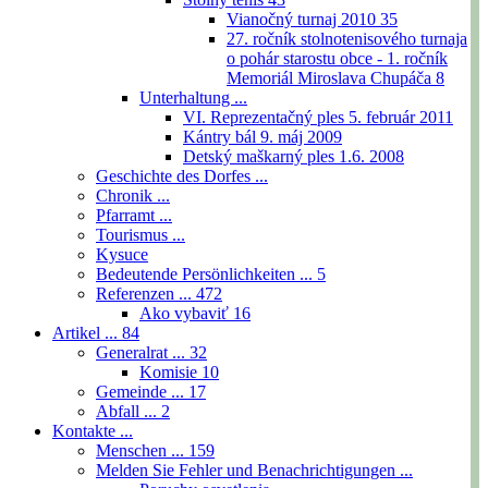
Vianočný turnaj 2010
35
27. ročník stolnotenisového turnaja
o pohár starostu obce - 1. ročník
Memoriál Miroslava Chupáča
8
Unterhaltung ...
VI. Reprezentačný ples 5. február 2011
Kántry bál 9. máj 2009
Detský maškarný ples 1.6. 2008
Geschichte des Dorfes ...
Chronik ...
Pfarramt ...
Tourismus ...
Kysuce
Bedeutende Persönlichkeiten ...
5
Referenzen ...
472
Ako vybaviť
16
Artikel ...
84
Generalrat ...
32
Komisie
10
Gemeinde ...
17
Abfall ...
2
Kontakte ...
Menschen ...
159
Melden Sie Fehler und Benachrichtigungen ...