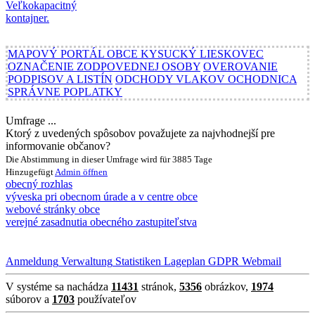
MAPOVÝ PORTÁL OBCE KYSUCKÝ LIESKOVEC
OZNAČENIE ZODPOVEDNEJ OSOBY
OVEROVANIE
PODPISOV A LISTÍN
ODCHODY VLAKOV OCHODNICA
SPRÁVNE POPLATKY
Umfrage ...
Ktorý z uvedených spôsobov považujete za najvhodnejší pre
informovanie občanov?
Die Abstimmung in dieser Umfrage wird für 3885 Tage
Hinzugefügt
Admin
öffnen
obecný rozhlas
výveska pri obecnom úrade a v centre obce
webové stránky obce
verejné zasadnutia obecného zastupiteľstva
Anmeldung
Verwaltung
Statistiken
Lageplan
GDPR
Webmail
V systéme sa nachádza
11431
stránok,
5356
obrázkov,
1974
súborov a
1703
používateľov