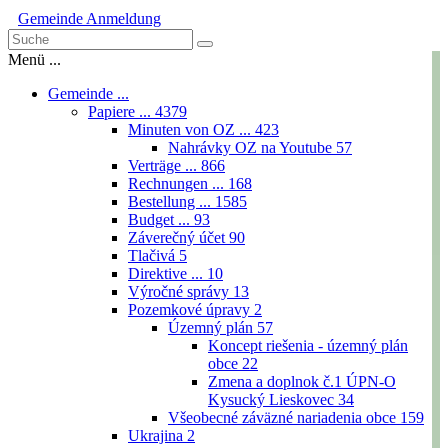
Gemeinde
Anmeldung
Menü ...
Gemeinde ...
Papiere ...
4379
Minuten von OZ ...
423
Nahrávky OZ na Youtube
57
Verträge ...
866
Rechnungen ...
168
Bestellung ...
1585
Budget ...
93
Záverečný účet
90
Tlačivá
5
Direktive ...
10
Výročné správy
13
Pozemkové úpravy
2
Územný plán
57
Koncept riešenia - územný plán
obce
22
Zmena a doplnok č.1 ÚPN-O
Kysucký Lieskovec
34
Všeobecné záväzné nariadenia obce
159
Ukrajina
2