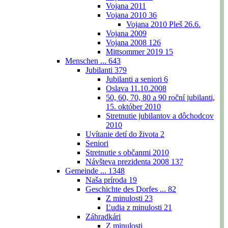
Vojana 2011
Vojana 2010
36
Vojana 2010 Pleš 26.6.
Vojana 2009
Vojana 2008
126
Mittsommer 2019
15
Menschen ...
643
Jubilanti
379
Jubilanti a seniori
6
Oslava 11.10.2008
50, 60, 70, 80 a 90 roční jubilanti,
15. október 2010
Stretnutie jubilantov a dôchodcov
2010
Uvítanie detí do života
2
Seniori
Stretnutie s občanmi 2010
Návšteva prezidenta 2008
137
Gemeinde ...
1348
Naša príroda
19
Geschichte des Dorfes ...
82
Z minulosti
23
Ľudia z minulosti
21
Záhradkári
Z minulosti