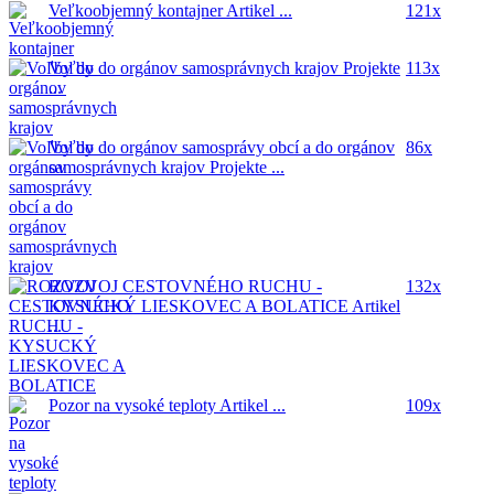
Veľkoobjemný kontajner
Artikel ...
121x
Voľby do orgánov samosprávnych krajov
Projekte
113x
...
Voľby do orgánov samosprávy obcí a do orgánov
86x
samosprávnych krajov
Projekte ...
ROZVOJ CESTOVNÉHO RUCHU -
132x
KYSUCKÝ LIESKOVEC A BOLATICE
Artikel
...
Pozor na vysoké teploty
Artikel ...
109x