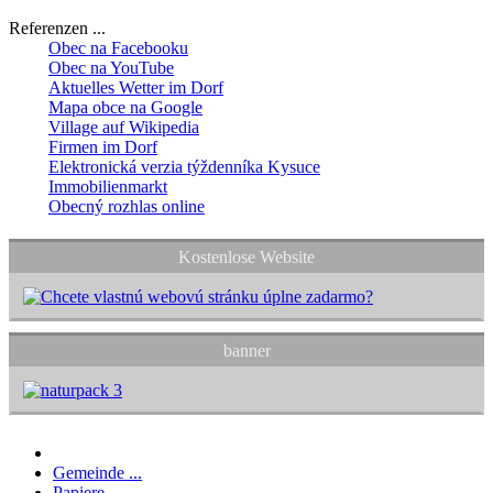
Referenzen ...
Obec na Facebooku
Obec na YouTube
Aktuelles Wetter im Dorf
Mapa obce na Google
Village auf Wikipedia
Firmen im Dorf
Elektronická verzia týždenníka Kysuce
Immobilienmarkt
Obecný rozhlas online
Kostenlose Website
banner
Gemeinde ...
Papiere ...