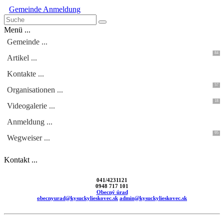
Gemeinde
Anmeldung
Menü ...
Gemeinde ...
84
Artikel ...
Kontakte ...
57
Organisationen ...
18
Videogalerie ...
Anmeldung ...
95
Wegweiser ...
Kontakt ...
041/4231121
0948 717 101
Obecný úrad
obecnyurad@kysuckylieskovec.sk
admin@kysuckylieskovec.sk