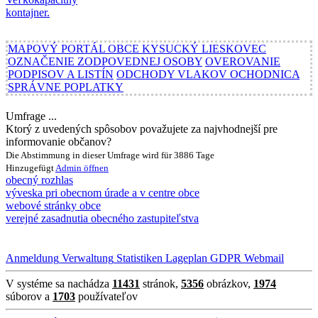
MAPOVÝ PORTÁL OBCE KYSUCKÝ LIESKOVEC
OZNAČENIE ZODPOVEDNEJ OSOBY
OVEROVANIE
PODPISOV A LISTÍN
ODCHODY VLAKOV OCHODNICA
SPRÁVNE POPLATKY
Umfrage ...
Ktorý z uvedených spôsobov považujete za najvhodnejší pre
informovanie občanov?
Die Abstimmung in dieser Umfrage wird für 3886 Tage
Hinzugefügt
Admin
öffnen
obecný rozhlas
výveska pri obecnom úrade a v centre obce
webové stránky obce
verejné zasadnutia obecného zastupiteľstva
Anmeldung
Verwaltung
Statistiken
Lageplan
GDPR
Webmail
V systéme sa nachádza
11431
stránok,
5356
obrázkov,
1974
súborov a
1703
používateľov