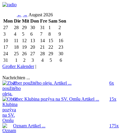
←
→
August 2026
Mon
Die
Mit
Don
Fre
Sam
Son
27
28
29
30
31
1
2
3
4
5
6
7
8
9
10
11
12
13
14
15
16
17
18
19
20
21
22
23
24
25
26
27
28
29
30
31
1
2
3
4
5
6
Großer Kalender
|
Nachrichten ...
Zber použitého oleja.
Artikel ...
6x
Obec Klubina pozýva na SV. Omšu
Artikel ...
15x
Oznam
Artikel ...
175x