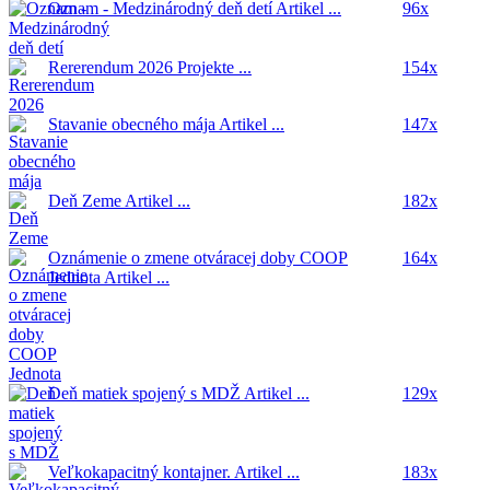
Oznam - Medzinárodný deň detí
Artikel ...
96x
Rererendum 2026
Projekte ...
154x
Stavanie obecného mája
Artikel ...
147x
Deň Zeme
Artikel ...
182x
Oznámenie o zmene otváracej doby COOP
164x
Jednota
Artikel ...
Deň matiek spojený s MDŽ
Artikel ...
129x
Veľkokapacitný kontajner.
Artikel ...
183x