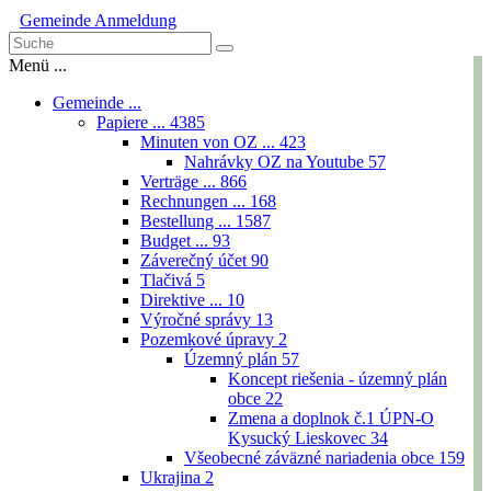
Gemeinde
Anmeldung
Menü ...
Gemeinde ...
Papiere ...
4385
Minuten von OZ ...
423
Nahrávky OZ na Youtube
57
Verträge ...
866
Rechnungen ...
168
Bestellung ...
1587
Budget ...
93
Záverečný účet
90
Tlačivá
5
Direktive ...
10
Výročné správy
13
Pozemkové úpravy
2
Územný plán
57
Koncept riešenia - územný plán
obce
22
Zmena a doplnok č.1 ÚPN-O
Kysucký Lieskovec
34
Všeobecné záväzné nariadenia obce
159
Ukrajina
2