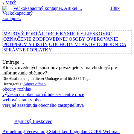
Veľkokapacitný kontajner.
Artikel ...
188x
MAPOVÝ PORTÁL OBCE KYSUCKÝ LIESKOVEC
OZNAČENIE ZODPOVEDNEJ OSOBY
OVEROVANIE
PODPISOV A LISTÍN
ODCHODY VLAKOV OCHODNICA
SPRÁVNE POPLATKY
Umfrage ...
Ktorý z uvedených spôsobov považujete za najvhodnejší pre
informovanie občanov?
Die Abstimmung in dieser Umfrage wird für 3887 Tage
Hinzugefügt
Admin
öffnen
obecný rozhlas
výveska pri obecnom úrade a v centre obce
webové stránky obce
verejné zasadnutia obecného zastupiteľstva
Kysucký Lieskovec
Anmeldung
Verwaltung
Statistiken
Lageplan
GDPR
Webmail