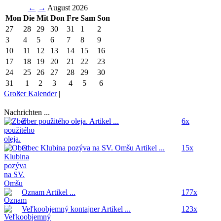
←
→
August 2026
Mon
Die
Mit
Don
Fre
Sam
Son
27
28
29
30
31
1
2
3
4
5
6
7
8
9
10
11
12
13
14
15
16
17
18
19
20
21
22
23
24
25
26
27
28
29
30
31
1
2
3
4
5
6
Großer Kalender
|
Nachrichten ...
Zber použitého oleja.
Artikel ...
6x
Obec Klubina pozýva na SV. Omšu
Artikel ...
15x
Oznam
Artikel ...
177x
Veľkoobjemný kontajner
Artikel ...
123x