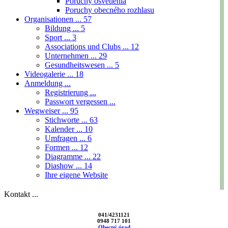
Poruchy osvetlenia
Poruchy obecného rozhlasu
Organisationen ...
57
Bildung ...
5
Sport ...
3
Associations und Clubs ...
12
Unternehmen ...
29
Gesundheitswesen ...
5
Videogalerie ...
18
Anmeldung ...
Registrierung ...
Passwort vergessen ...
Wegweiser ...
95
Stichworte ...
63
Kalender ...
10
Umfragen ...
6
Formen ...
12
Diagramme ...
22
Diashow ...
14
Ihre eigene Website
Kontakt ...
041/4231121
0948 717 101
Obecný úrad