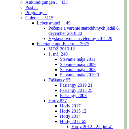
Ankündigungen ...
433
Post ...
Programy
5
Galerie ...
5115
Lebensmittel ...
49
Pečenie a varenie starodávnych jedál 6.
december 2010
20
Výstava ovocia a zeleniny 2015
29
Feiertage und Feiern ...
2075
MDŽ 2019
12
1. máj
240
Stavanie mája 2011
Stavanie mája 2009
Stavanie mája 2008
Stavanie mája 2019
9
Fašiangy
95
Fašiangy 2019
21
Fašiangy 2013
25
Fašiangy 2008
Hody
877
Hody 2017
Hody 2015
12
Hody 2014
Hody 2012
65
Hody 2012 - 22. júl
41