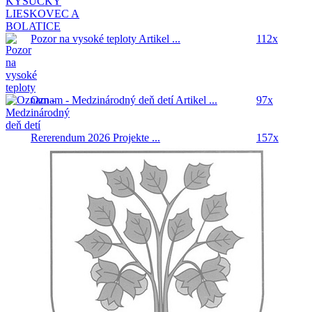
Pozor na vysoké teploty
Artikel ...
112x
Oznam - Medzinárodný deň detí
Artikel ...
97x
Rererendum 2026
Projekte ...
157x