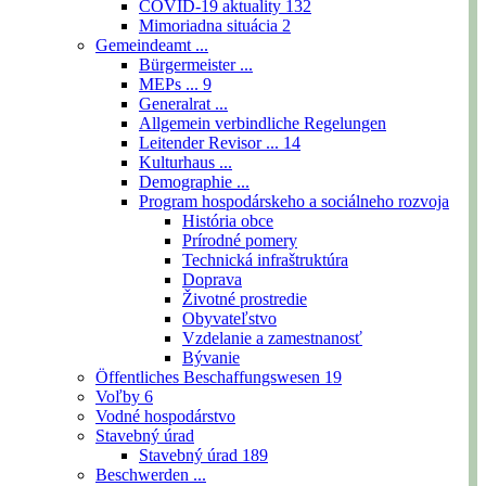
COVID-19 aktuality
132
Mimoriadna situácia
2
Gemeindeamt ...
Bürgermeister ...
MEPs ...
9
Generalrat ...
Allgemein verbindliche Regelungen
Leitender Revisor ...
14
Kulturhaus ...
Demographie ...
Program hospodárskeho a sociálneho rozvoja
História obce
Prírodné pomery
Technická infraštruktúra
Doprava
Životné prostredie
Obyvateľstvo
Vzdelanie a zamestnanosť
Bývanie
Öffentliches Beschaffungswesen
19
Voľby
6
Vodné hospodárstvo
Stavebný úrad
Stavebný úrad
189
Beschwerden ...