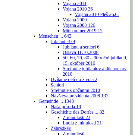
Vojana 2011
Vojana 2010
36
Vojana 2010 Pleš 26.6.
Vojana 2009
Vojana 2008
126
Mittsommer 2019
15
Menschen ...
643
Jubilanti
379
Jubilanti a seniori
6
Oslava 11.10.2008
50, 60, 70, 80 a 90 roční jubilanti,
15. október 2010
Stretnutie jubilantov a dôchodcov
2010
Uvítanie detí do života
2
Seniori
Stretnutie s občanmi 2010
Návšteva prezidenta 2008
137
Gemeinde ...
1348
Naša príroda
19
Geschichte des Dorfes ...
82
Z minulosti
23
Ľudia z minulosti
21
Záhradkári
Z minulosti