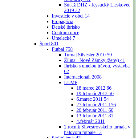
Súťaž DHZ - Kysucký Lieskovec
2019
32
Investície v obci
14
Propagácia
Detské ihrisko
Centrum obce
Umelecké
7
Šport
801
Futbal
758
Turnaj Silvester 2010
59
Žilina - Nové Zámky (ženy)
41
Ihrisko s umelou trávou, výstavba
62
Internacionáli 2008
LLMF
18.marec 2012
66
19.február 2012
50
6.marec 2011
54
27.február 2011
156
20.február 2011
60
13.február 2011
81
4.február 2011
2.rocnik Silvestrovskeho turnaja v
halovom futbale
13
Stolný tenis
43