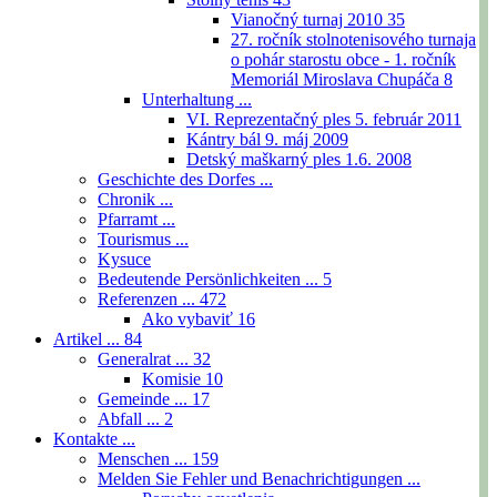
Vianočný turnaj 2010
35
27. ročník stolnotenisového turnaja
o pohár starostu obce - 1. ročník
Memoriál Miroslava Chupáča
8
Unterhaltung ...
VI. Reprezentačný ples 5. február 2011
Kántry bál 9. máj 2009
Detský maškarný ples 1.6. 2008
Geschichte des Dorfes ...
Chronik ...
Pfarramt ...
Tourismus ...
Kysuce
Bedeutende Persönlichkeiten ...
5
Referenzen ...
472
Ako vybaviť
16
Artikel ...
84
Generalrat ...
32
Komisie
10
Gemeinde ...
17
Abfall ...
2
Kontakte ...
Menschen ...
159
Melden Sie Fehler und Benachrichtigungen ...