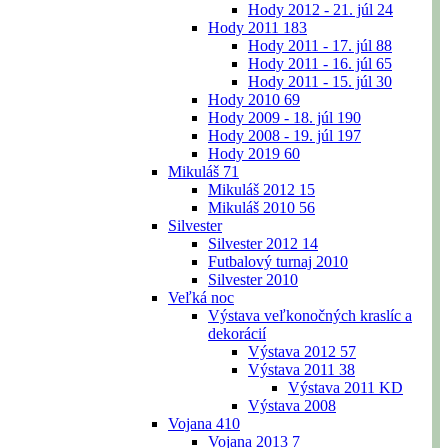
Hody 2012 - 21. júl
24
Hody 2011
183
Hody 2011 - 17. júl
88
Hody 2011 - 16. júl
65
Hody 2011 - 15. júl
30
Hody 2010
69
Hody 2009 - 18. júl
190
Hody 2008 - 19. júl
197
Hody 2019
60
Mikuláš
71
Mikuláš 2012
15
Mikuláš 2010
56
Silvester
Silvester 2012
14
Futbalový turnaj 2010
Silvester 2010
Veľká noc
Výstava veľkonočných kraslíc a
dekorácií
Výstava 2012
57
Výstava 2011
38
Výstava 2011 KD
Výstava 2008
Vojana
410
Vojana 2013
7