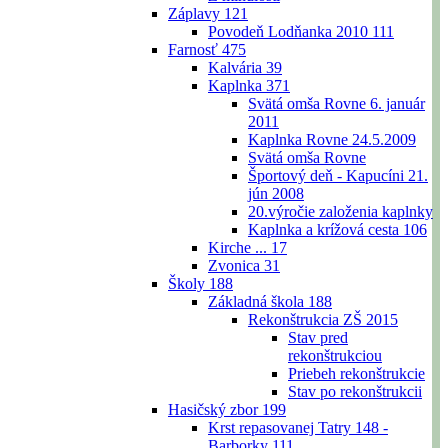
Záplavy
121
Povodeň Lodňanka 2010
111
Farnosť
475
Kalvária
39
Kaplnka
371
Svätá omša Rovne 6. január
2011
Kaplnka Rovne 24.5.2009
Svätá omša Rovne
Športový deň - Kapucíni 21.
jún 2008
20.výročie založenia kaplnky
Kaplnka a krížová cesta
106
Kirche ...
17
Zvonica
31
Školy
188
Základná škola
188
Rekonštrukcia ZŠ 2015
Stav pred
rekonštrukciou
Priebeh rekonštrukcie
Stav po rekonštrukcii
Hasičský zbor
199
Krst repasovanej Tatry 148 -
Barborky
111