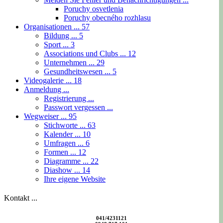
Poruchy osvetlenia
Poruchy obecného rozhlasu
Organisationen ...
57
Bildung ...
5
Sport ...
3
Associations und Clubs ...
12
Unternehmen ...
29
Gesundheitswesen ...
5
Videogalerie ...
18
Anmeldung ...
Registrierung ...
Passwort vergessen ...
Wegweiser ...
95
Stichworte ...
63
Kalender ...
10
Umfragen ...
6
Formen ...
12
Diagramme ...
22
Diashow ...
14
Ihre eigene Website
Kontakt ...
041/4231121