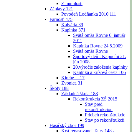
Z minulosti
Záplavy
121
Povodeň Lodňanka 2010
111
Farnosť
475
Kalvária
39
Kaplnka
371
Svätá omša Rovne 6. január
2011
Kaplnka Rovne 24.5.2009
Svätá omša Rovne
Športový deň - Kapucíni 21.
jún 2008
20.výročie založenia kaplnky
Kaplnka a krížová cesta
106
Kirche ...
17
Zvonica
31
Školy
188
Základná škola
188
Rekonštrukcia ZŠ 2015
Stav pred
rekonštrukciou
Priebeh rekonštrukcie
Stav po rekonštrukcii
Hasičský zbor
199
Krst repasovanej Tatry 148 -