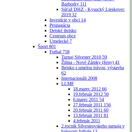
Barborky
111
Súťaž DHZ - Kysucký Lieskovec
2019
32
Investície v obci
14
Propagácia
Detské ihrisko
Centrum obce
Umelecké
7
Šport
801
Futbal
758
Turnaj Silvester 2010
59
Žilina - Nové Zámky (ženy)
41
Ihrisko s umelou trávou, výstavba
62
Internacionáli 2008
LLMF
18.marec 2012
66
19.február 2012
50
6.marec 2011
54
27.február 2011
156
20.február 2011
60
13.február 2011
81
4.február 2011
2.rocnik Silvestrovskeho turnaja v
halovom futbale
13