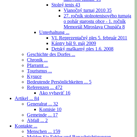
Stolný tenis
43
Vianočný turnaj 2010
35
27. ročník stolnotenisového turnaja
o pohár starostu obce - 1. ročník
Memoriál Miroslava Chupáča
8
Unterhaltung ...
VI. Reprezentačný ples 5. február 2011
Kántry bál 9. máj 2009
Detský maškarný ples 1.6. 2008
Geschichte des Dorfes ...
Chronik ...
Pfarramt ...
Tourismus ...
Kysuce
Bedeutende Persönlichkeiten ...
5
Referenzen ...
472
Ako vybaviť
16
Artikel ...
84
Generalrat ...
32
Komisie
10
Gemeinde ...
17
Abfall ...
2
Kontakte ...
Menschen ...
159
Melden Sie Fehler und Benachrichtigungen ...