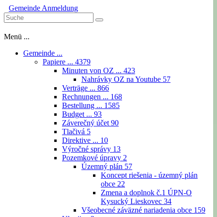
Gemeinde
Anmeldung
Menü ...
Gemeinde ...
Papiere ...
4379
Minuten von OZ ...
423
Nahrávky OZ na Youtube
57
Verträge ...
866
Rechnungen ...
168
Bestellung ...
1585
Budget ...
93
Záverečný účet
90
Tlačivá
5
Direktive ...
10
Výročné správy
13
Pozemkové úpravy
2
Územný plán
57
Koncept riešenia - územný plán
obce
22
Zmena a doplnok č.1 ÚPN-O
Kysucký Lieskovec
34
Všeobecné záväzné nariadenia obce
159