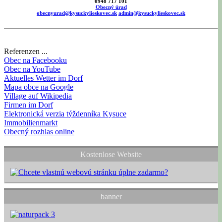
0948 717 101
Obecný úrad
obecnyurad@kysuckylieskovec.sk
admin@kysuckylieskovec.sk
Referenzen ...
Obec na Facebooku
Obec na YouTube
Aktuelles Wetter im Dorf
Mapa obce na Google
Village auf Wikipedia
Firmen im Dorf
Elektronická verzia týždenníka Kysuce
Immobilienmarkt
Obecný rozhlas online
Kostenlose Website
banner