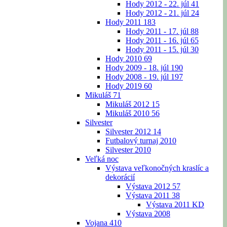
Hody 2012 - 22. júl
41
Hody 2012 - 21. júl
24
Hody 2011
183
Hody 2011 - 17. júl
88
Hody 2011 - 16. júl
65
Hody 2011 - 15. júl
30
Hody 2010
69
Hody 2009 - 18. júl
190
Hody 2008 - 19. júl
197
Hody 2019
60
Mikuláš
71
Mikuláš 2012
15
Mikuláš 2010
56
Silvester
Silvester 2012
14
Futbalový turnaj 2010
Silvester 2010
Veľká noc
Výstava veľkonočných kraslíc a
dekorácií
Výstava 2012
57
Výstava 2011
38
Výstava 2011 KD
Výstava 2008
Vojana
410