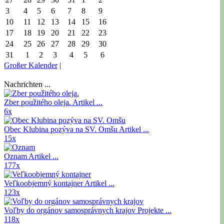
3
4
5
6
7
8
9
10
11
12
13
14
15
16
17
18
19
20
21
22
23
24
25
26
27
28
29
30
31
1
2
3
4
5
6
Großer Kalender
|
Nachrichten ...
Zber použitého oleja.
Artikel ...
6x
Obec Klubina pozýva na SV. Omšu
Artikel ...
15x
Oznam
Artikel ...
177x
Veľkoobjemný kontajner
Artikel ...
123x
Voľby do orgánov samosprávnych krajov
Projekte ...
118x