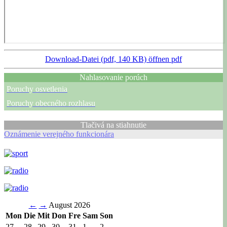
Download-Datei (pdf, 140 KB)
öffnen pdf
Nahlasovanie porúch
Poruchy osvetlenia
Poruchy obecného rozhlasu
Tlačivá na stiahnutie
Oznámenie verejného funkcionára
←
→
August 2026
Mon
Die
Mit
Don
Fre
Sam
Son
27
28
29
30
31
1
2