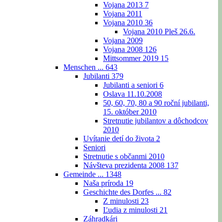
Vojana 2013
7
Vojana 2011
Vojana 2010
36
Vojana 2010 Pleš 26.6.
Vojana 2009
Vojana 2008
126
Mittsommer 2019
15
Menschen ...
643
Jubilanti
379
Jubilanti a seniori
6
Oslava 11.10.2008
50, 60, 70, 80 a 90 roční jubilanti,
15. október 2010
Stretnutie jubilantov a dôchodcov
2010
Uvítanie detí do života
2
Seniori
Stretnutie s občanmi 2010
Návšteva prezidenta 2008
137
Gemeinde ...
1348
Naša príroda
19
Geschichte des Dorfes ...
82
Z minulosti
23
Ľudia z minulosti
21
Záhradkári