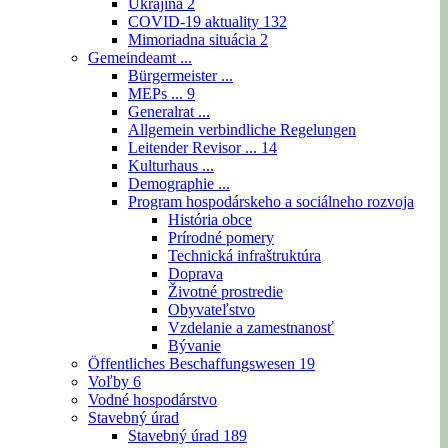
Ukrajina
2
COVID-19 aktuality
132
Mimoriadna situácia
2
Gemeindeamt ...
Bürgermeister ...
MEPs ...
9
Generalrat ...
Allgemein verbindliche Regelungen
Leitender Revisor ...
14
Kulturhaus ...
Demographie ...
Program hospodárskeho a sociálneho rozvoja
História obce
Prírodné pomery
Technická infraštruktúra
Doprava
Životné prostredie
Obyvateľstvo
Vzdelanie a zamestnanosť
Bývanie
Öffentliches Beschaffungswesen
19
Voľby
6
Vodné hospodárstvo
Stavebný úrad
Stavebný úrad
189