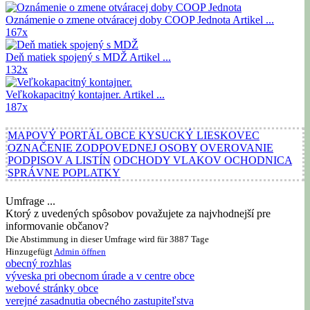
Oznámenie o zmene otváracej doby COOP Jednota
Artikel ...
167x
Deň matiek spojený s MDŽ
Artikel ...
132x
Veľkokapacitný kontajner.
Artikel ...
187x
MAPOVÝ PORTÁL OBCE KYSUCKÝ LIESKOVEC
OZNAČENIE ZODPOVEDNEJ OSOBY
OVEROVANIE
PODPISOV A LISTÍN
ODCHODY VLAKOV OCHODNICA
SPRÁVNE POPLATKY
Umfrage ...
Ktorý z uvedených spôsobov považujete za najvhodnejší pre
informovanie občanov?
Die Abstimmung in dieser Umfrage wird für 3887 Tage
Hinzugefügt
Admin
öffnen
obecný rozhlas
výveska pri obecnom úrade a v centre obce
webové stránky obce
verejné zasadnutia obecného zastupiteľstva