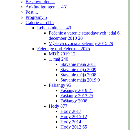
Beschwerden ...
Ankündigungen ...
431
Post ...
Programy
5
Galerie ...
5115
Lebensmittel ...
49
Pečenie a varenie starodávnych jedál 6.
december 2010
20
Výstava ovocia a zeleniny 2015
29
Feiertage und Feiern ...
2075
MDŽ 2019
12
1. máj
240
Stavanie mája 2011
Stavanie mája 2009
Stavanie mája 2008
Stavanie mája 2019
9
Fašiangy
95
Fašiangy 2019
21
Fašiangy 2013
25
Fašiangy 2008
Hody
877
Hody 2017
Hody 2015
12
Hody 2014
Hody 2012
65