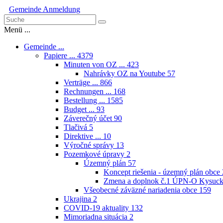
Gemeinde
Anmeldung
Menü ...
Gemeinde ...
Papiere ...
4379
Minuten von OZ ...
423
Nahrávky OZ na Youtube
57
Verträge ...
866
Rechnungen ...
168
Bestellung ...
1585
Budget ...
93
Záverečný účet
90
Tlačivá
5
Direktive ...
10
Výročné správy
13
Pozemkové úpravy
2
Územný plán
57
Koncept riešenia - územný plán obce
Zmena a doplnok č.1 ÚPN-O Kysuck
Všeobecné záväzné nariadenia obce
159
Ukrajina
2
COVID-19 aktuality
132
Mimoriadna situácia
2