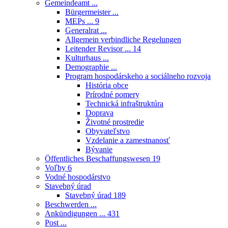
Gemeindeamt ...
Bürgermeister ...
MEPs ...
9
Generalrat ...
Allgemein verbindliche Regelungen
Leitender Revisor ...
14
Kulturhaus ...
Demographie ...
Program hospodárskeho a sociálneho rozvoja
História obce
Prírodné pomery
Technická infraštruktúra
Doprava
Životné prostredie
Obyvateľstvo
Vzdelanie a zamestnanosť
Bývanie
Öffentliches Beschaffungswesen
19
Voľby
6
Vodné hospodárstvo
Stavebný úrad
Stavebný úrad
189
Beschwerden ...
Ankündigungen ...
431
Post ...