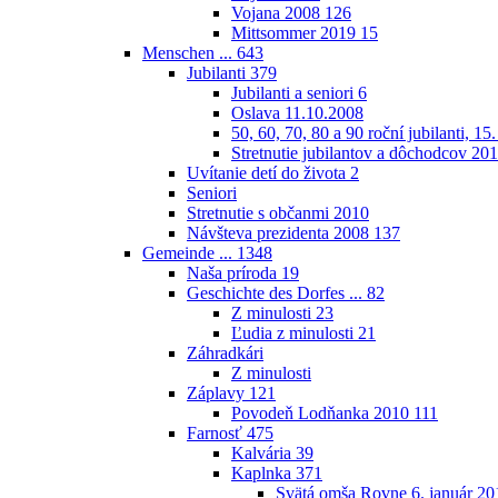
Vojana 2008
126
Mittsommer 2019
15
Menschen ...
643
Jubilanti
379
Jubilanti a seniori
6
Oslava 11.10.2008
50, 60, 70, 80 a 90 roční jubilanti, 15
Stretnutie jubilantov a dôchodcov 20
Uvítanie detí do života
2
Seniori
Stretnutie s občanmi 2010
Návšteva prezidenta 2008
137
Gemeinde ...
1348
Naša príroda
19
Geschichte des Dorfes ...
82
Z minulosti
23
Ľudia z minulosti
21
Záhradkári
Z minulosti
Záplavy
121
Povodeň Lodňanka 2010
111
Farnosť
475
Kalvária
39
Kaplnka
371
Svätá omša Rovne 6. január 20