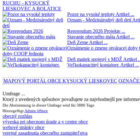
Pozor na vysoké teploty
Artikel ...
Oznam - Medzinárodný deň detí
Arti
Rererendum 2026
Projekte ...
Stavanie obecného mája
Artikel ...
Deň Zeme
Artikel ...
Oznámenie o zmene otváracej doby
Deň matiek spojený s MDŽ
Artikel .
Veľkokapacitný kontajner.
Artikel ...
MAPOVÝ PORTÁL OBCE KYSUCKÝ LIESKOVEC
OZNAČE
Umfrage ...
Ktorý z uvedených spôsobov považujete za najvhodnejší pre inform
Die Abstimmung in dieser Umfrage wird für 3886 Tage
Hinzugefügt
Admin
öffnen
obecný rozhlas
výveska pri obecnom úrade a v centre obce
webové stránky obce
verejné zasadnutia obecného zastupiteľstva