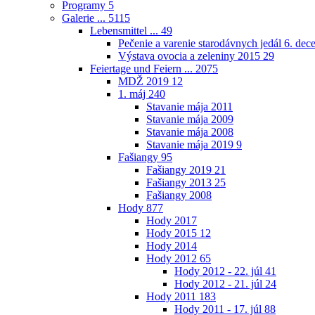
Programy
5
Galerie ...
5115
Lebensmittel ...
49
Pečenie a varenie starodávnych jedál 6. de
Výstava ovocia a zeleniny 2015
29
Feiertage und Feiern ...
2075
MDŽ 2019
12
1. máj
240
Stavanie mája 2011
Stavanie mája 2009
Stavanie mája 2008
Stavanie mája 2019
9
Fašiangy
95
Fašiangy 2019
21
Fašiangy 2013
25
Fašiangy 2008
Hody
877
Hody 2017
Hody 2015
12
Hody 2014
Hody 2012
65
Hody 2012 - 22. júl
41
Hody 2012 - 21. júl
24
Hody 2011
183
Hody 2011 - 17. júl
88