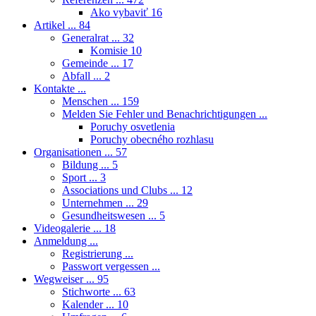
Ako vybaviť
16
Artikel ...
84
Generalrat ...
32
Komisie
10
Gemeinde ...
17
Abfall ...
2
Kontakte ...
Menschen ...
159
Melden Sie Fehler und Benachrichtigungen ...
Poruchy osvetlenia
Poruchy obecného rozhlasu
Organisationen ...
57
Bildung ...
5
Sport ...
3
Associations und Clubs ...
12
Unternehmen ...
29
Gesundheitswesen ...
5
Videogalerie ...
18
Anmeldung ...
Registrierung ...
Passwort vergessen ...
Wegweiser ...
95
Stichworte ...
63
Kalender ...
10