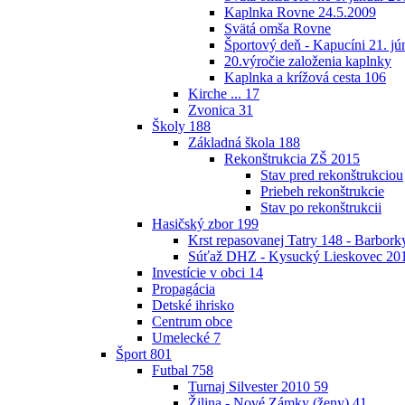
Kaplnka Rovne 24.5.2009
Svätá omša Rovne
Športový deň - Kapucíni 21. jú
20.výročie založenia kaplnky
Kaplnka a krížová cesta
106
Kirche ...
17
Zvonica
31
Školy
188
Základná škola
188
Rekonštrukcia ZŠ 2015
Stav pred rekonštrukciou
Priebeh rekonštrukcie
Stav po rekonštrukcii
Hasičský zbor
199
Krst repasovanej Tatry 148 - Barbor
Súťaž DHZ - Kysucký Lieskovec 20
Investície v obci
14
Propagácia
Detské ihrisko
Centrum obce
Umelecké
7
Šport
801
Futbal
758
Turnaj Silvester 2010
59
Žilina - Nové Zámky (ženy)
41