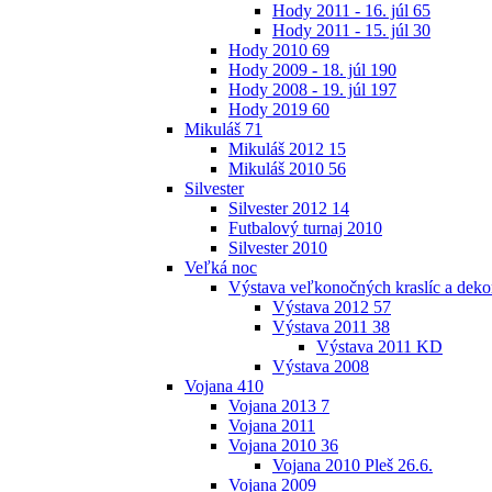
Hody 2011 - 16. júl
65
Hody 2011 - 15. júl
30
Hody 2010
69
Hody 2009 - 18. júl
190
Hody 2008 - 19. júl
197
Hody 2019
60
Mikuláš
71
Mikuláš 2012
15
Mikuláš 2010
56
Silvester
Silvester 2012
14
Futbalový turnaj 2010
Silvester 2010
Veľká noc
Výstava veľkonočných kraslíc a dekor
Výstava 2012
57
Výstava 2011
38
Výstava 2011 KD
Výstava 2008
Vojana
410
Vojana 2013
7
Vojana 2011
Vojana 2010
36
Vojana 2010 Pleš 26.6.
Vojana 2009