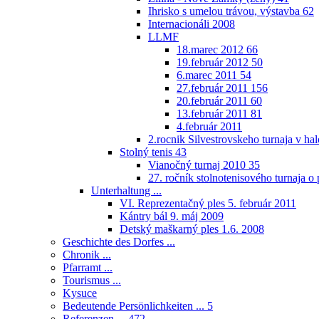
Ihrisko s umelou trávou, výstavba
62
Internacionáli 2008
LLMF
18.marec 2012
66
19.február 2012
50
6.marec 2011
54
27.február 2011
156
20.február 2011
60
13.február 2011
81
4.február 2011
2.rocnik Silvestrovskeho turnaja v h
Stolný tenis
43
Vianočný turnaj 2010
35
27. ročník stolnotenisového turnaja 
Unterhaltung ...
VI. Reprezentačný ples 5. február 2011
Kántry bál 9. máj 2009
Detský maškarný ples 1.6. 2008
Geschichte des Dorfes ...
Chronik ...
Pfarramt ...
Tourismus ...
Kysuce
Bedeutende Persönlichkeiten ...
5
Referenzen ...
472