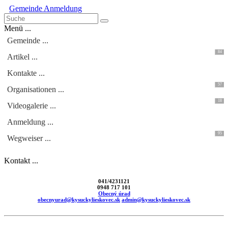
Gemeinde
Anmeldung
Menü ...
Gemeinde ...
84
Artikel ...
Kontakte ...
57
Organisationen ...
18
Videogalerie ...
Anmeldung ...
95
Wegweiser ...
Kontakt ...
041/4231121
0948 717 101
Obecný úrad
obecnyurad@kysuckylieskovec.sk
admin@kysuckylieskovec.sk