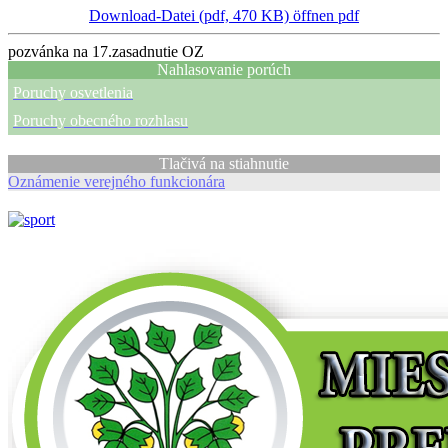
Download-Datei (pdf, 470 KB)
öffnen pdf
pozvánka na 17.zasadnutie OZ
Nahlasovanie porúch
Poruchy osvetlenia
Poruchy obecného rozhlasu
Tlačivá na stiahnutie
Oznámenie verejného funkcionára