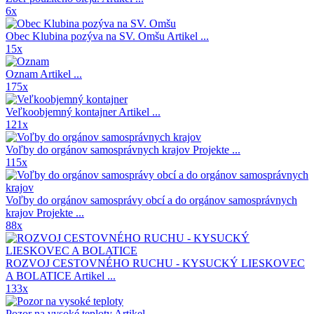
6x
Obec Klubina pozýva na SV. Omšu
Artikel ...
15x
Oznam
Artikel ...
175x
Veľkoobjemný kontajner
Artikel ...
121x
Voľby do orgánov samosprávnych krajov
Projekte ...
115x
Voľby do orgánov samosprávy obcí a do orgánov samosprávnych
krajov
Projekte ...
88x
ROZVOJ CESTOVNÉHO RUCHU - KYSUCKÝ LIESKOVEC
A BOLATICE
Artikel ...
133x
Pozor na vysoké teploty
Artikel ...