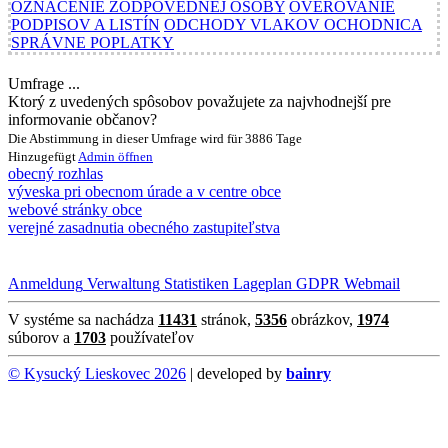
OZNAČENIE ZODPOVEDNEJ OSOBY
OVEROVANIE
PODPISOV A LISTÍN
ODCHODY VLAKOV OCHODNICA
SPRÁVNE POPLATKY
Umfrage ...
Ktorý z uvedených spôsobov považujete za najvhodnejší pre
informovanie občanov?
Die Abstimmung in dieser Umfrage wird für 3886 Tage
Hinzugefügt
Admin
öffnen
obecný rozhlas
výveska pri obecnom úrade a v centre obce
webové stránky obce
verejné zasadnutia obecného zastupiteľstva
Anmeldung
Verwaltung
Statistiken
Lageplan
GDPR
Webmail
V systéme sa nachádza
11431
stránok,
5356
obrázkov,
1974
súborov a
1703
používateľov
© Kysucký Lieskovec 2026
| developed by
bainry