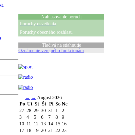
ka
Nahlasovanie porúch
Poruchy osvetlenia
Poruchy obecného rozhlasu
a
Tlačivá na stiahnutie
Oznámenie verejného funkcionára
←
→
August 2026
Po
Ut
St
Št
Pi
So
Ne
27
28
29
30
31
1
2
3
4
5
6
7
8
9
10
11
12
13
14
15
16
17
18
19
20
21
22
23