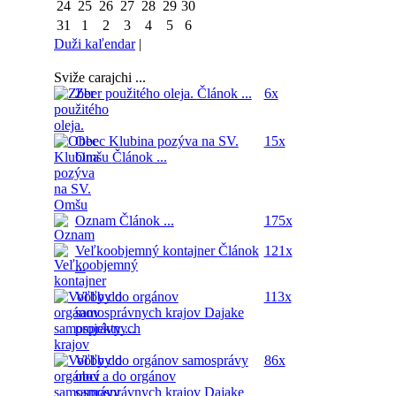
24
25
26
27
28
29
30
31
1
2
3
4
5
6
Duži kaľendar
|
Sviže carajchi ...
Zber použitého oleja.
Článok ...
6x
Obec Klubina pozýva na SV.
15x
Omšu
Článok ...
Oznam
Článok ...
175x
Veľkoobjemný kontajner
Článok
121x
...
Voľby do orgánov
113x
samosprávnych krajov
Dajake
projekty ...
Voľby do orgánov samosprávy
86x
obcí a do orgánov
samosprávnych krajov
Dajake