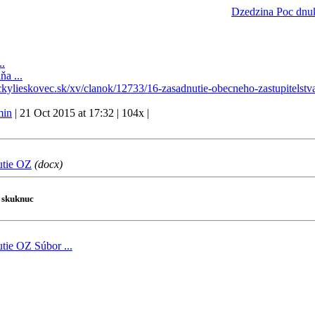
Dzedzina
Poc dnu
..
a ...
kylieskovec.sk/xv/clanok/12733/16-zasadnutie-obecneho-zastupitelstv
in
|
21 Oct 2015 at 17:32
|
104x
|
utie OZ
(docx)
i skuknuc
utie OZ
Súbor ...