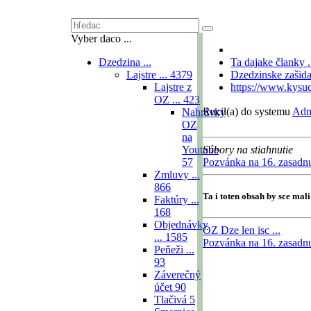
Vyber daco ...
Dzedzina ...
Ta dajake članky .
Lajstre ...
4379
Dzedzinske zašidaň
Lajstre z
https://www.kysuc
OZ ...
423
Rucil(a) do systemu
Adm
Nahrávky
OZ
na
Youtube
Súbory na stiahnutie
57
Pozvánka na 16. zasadn
Zmluvy ...
866
Ta i toten obsah by sce mal
Faktúry ...
168
Objednávky
OZ
Dze len isc ...
...
1585
Pozvánka na 16. zasadn
Peňeži ...
93
Záverečný
účet
90
Tlačivá
5