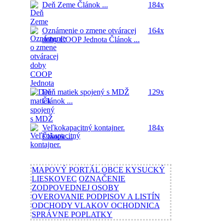
Deň Zeme
Článok ...
184x
Oznámenie o zmene otváracej
164x
doby COOP Jednota
Článok ...
Deň matiek spojený s MDŽ
129x
Článok ...
Veľkokapacitný kontajner.
184x
Článok ...
MAPOVÝ PORTÁL OBCE KYSUCKÝ
LIESKOVEC
OZNAČENIE
ZODPOVEDNEJ OSOBY
OVEROVANIE PODPISOV A LISTÍN
ODCHODY VLAKOV OCHODNICA
SPRÁVNE POPLATKY