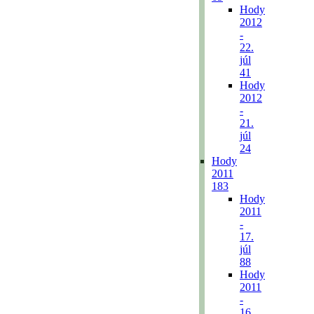
Hody
2012
-
22.
júl
41
Hody
2012
-
21.
júl
24
Hody
2011
183
Hody
2011
-
17.
júl
88
Hody
2011
-
16.