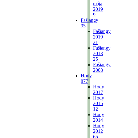
mája
2019
9
Fašiangy
95
Fašiangy
2019
21
Fašiangy
2013
25
Fašiangy
2008
Hody
877
Hody
2017
Hody
2015
12
Hody
2014
Hody
2012
65