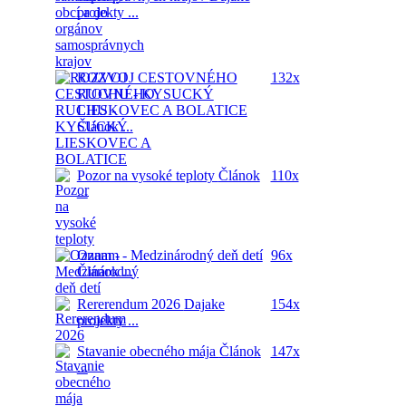
projekty ...
ROZVOJ CESTOVNÉHO
132x
RUCHU - KYSUCKÝ
LIESKOVEC A BOLATICE
Článok ...
Pozor na vysoké teploty
Článok
110x
...
Oznam - Medzinárodný deň detí
96x
Článok ...
Rererendum 2026
Dajake
154x
projekty ...
Stavanie obecného mája
Článok
147x
...