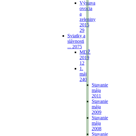
Výstava
ovocia
a
zeleniny
2015
29
Sviatky a
slávnosti
...
2075
MDŽ
2019
12
1.
máj
240
Stavanie
mája
2011
Stavanie
mája
2009
Stavanie
mája
2008
Stavanie