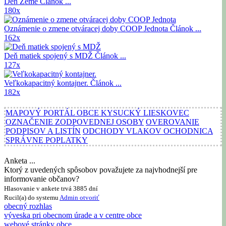
Deň Zeme
Článok ...
180x
Oznámenie o zmene otváracej doby COOP Jednota
Článok ...
162x
Deň matiek spojený s MDŽ
Článok ...
127x
Veľkokapacitný kontajner.
Článok ...
182x
MAPOVÝ PORTÁL OBCE KYSUCKÝ LIESKOVEC
OZNAČENIE ZODPOVEDNEJ OSOBY
OVEROVANIE
PODPISOV A LISTÍN
ODCHODY VLAKOV OCHODNICA
SPRÁVNE POPLATKY
Anketa ...
Ktorý z uvedených spôsobov považujete za najvhodnejší pre
informovanie občanov?
Hlasovanie v ankete trvá 3885 dní
Rucil(a) do systemu
Admin
otvoriť
obecný rozhlas
výveska pri obecnom úrade a v centre obce
webové stránky obce