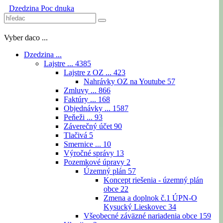
Dzedzina
Poc dnuka
Vyber daco ...
Dzedzina ...
Lajstre ...
4385
Lajstre z OZ ...
423
Nahrávky OZ na Youtube
57
Zmluvy ...
866
Faktúry ...
168
Objednávky ...
1587
Peňeži ...
93
Záverečný účet
90
Tlačivá
5
Smernice ...
10
Výročné správy
13
Pozemkové úpravy
2
Územný plán
57
Koncept riešenia - územný plán
obce
22
Zmena a doplnok č.1 ÚPN-O
Kysucký Lieskovec
34
Všeobecné záväzné nariadenia obce
159