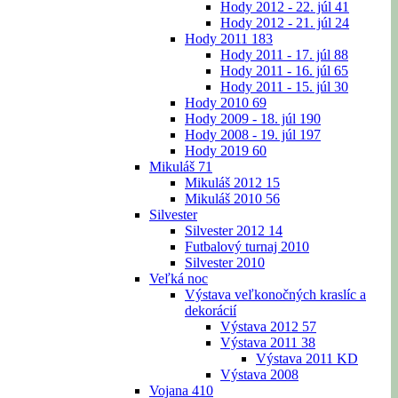
Hody 2012 - 22. júl
41
Hody 2012 - 21. júl
24
Hody 2011
183
Hody 2011 - 17. júl
88
Hody 2011 - 16. júl
65
Hody 2011 - 15. júl
30
Hody 2010
69
Hody 2009 - 18. júl
190
Hody 2008 - 19. júl
197
Hody 2019
60
Mikuláš
71
Mikuláš 2012
15
Mikuláš 2010
56
Silvester
Silvester 2012
14
Futbalový turnaj 2010
Silvester 2010
Veľká noc
Výstava veľkonočných kraslíc a
dekorácií
Výstava 2012
57
Výstava 2011
38
Výstava 2011 KD
Výstava 2008
Vojana
410