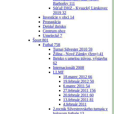
Barborky
111
Súťaž DHZ - Kysucký Lieskovec
2019
32
Investície v obci
14
Propagácia
Detské ihrisko
Centrum obce
Umelecké
7
Šport
801
Futbal
758
Turnaj Silvester 2010
59
Žilina - Nové Zámky (ženy)
41
Ihrisko s umelou trávou, výstavba
62
Internacionáli 2008
LLMF
18.marec 2012
66
19.február 2012
50
6.marec 2011
54
27.február 2011
156
20.február 2011
60
13.február 2011
81
4.február 2011
2.rocnik Silvestrovskeho turnaja v
halovom futbale
13