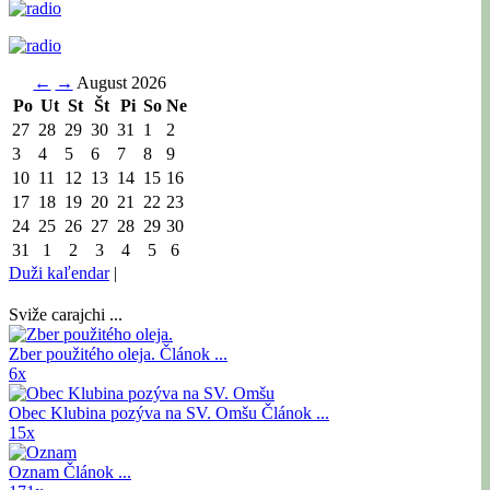
←
→
August 2026
Po
Ut
St
Št
Pi
So
Ne
27
28
29
30
31
1
2
3
4
5
6
7
8
9
10
11
12
13
14
15
16
17
18
19
20
21
22
23
24
25
26
27
28
29
30
31
1
2
3
4
5
6
Duži kaľendar
|
Sviže carajchi ...
Zber použitého oleja.
Článok ...
6x
Obec Klubina pozýva na SV. Omšu
Článok ...
15x
Oznam
Článok ...