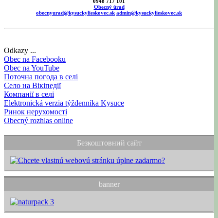
0948 717 101
Obecný úrad
obecnyurad@kysuckylieskovec.sk
admin@kysuckylieskovec.sk
Odkazy ...
Obec na Facebooku
Obec na YouTube
Поточна погода в селі
Село на Вікіпедії
Компанії в селі
Elektronická verzia týždenníka Kysuce
Ринок нерухомості
Obecný rozhlas online
Безкоштовний сайт
banner