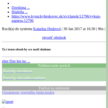
Dzedzina ...
Hlašeňa ...
https://www.kysuckylieskovec.sk/xv/clanok/12796/vykup-
papiera-12796
Rucil(a) do systemu
Katarína Hmírová
|
30 Jan 2017 at 16:30
|
96x
|
otvoriť obrázok
Ta i toten obsah by sce mali skuknuc
zber
Dze len isc ...
Nahlasovanie porúch
Poruchy osvetlenia
Poruchy obecného rozhlasu
Tlačivá na stiahnutie
Oznámenie verejného funkcionára