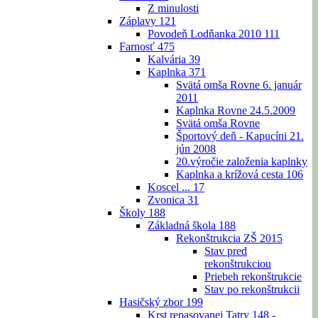
Z minulosti
Záplavy
121
Povodeň Lodňanka 2010
111
Farnosť
475
Kalvária
39
Kaplnka
371
Svätá omša Rovne 6. január
2011
Kaplnka Rovne 24.5.2009
Svätá omša Rovne
Športový deň - Kapucíni 21.
jún 2008
20.výročie založenia kaplnky
Kaplnka a krížová cesta
106
Koscel ...
17
Zvonica
31
Školy
188
Základná škola
188
Rekonštrukcia ZŠ 2015
Stav pred
rekonštrukciou
Priebeh rekonštrukcie
Stav po rekonštrukcii
Hasičský zbor
199
Krst repasovanej Tatry 148 -