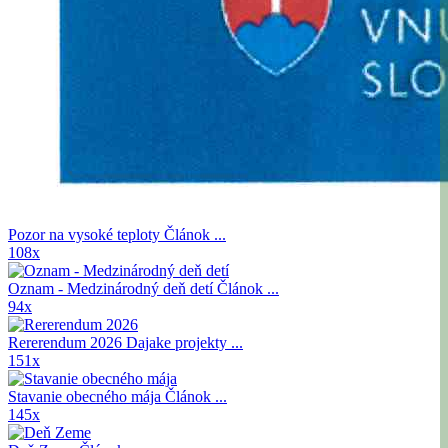
Pozor na vysoké teploty
Článok ...
108x
Oznam - Medzinárodný deň detí
Článok ...
94x
Rererendum 2026
Dajake projekty ...
151x
Stavanie obecného mája
Článok ...
145x