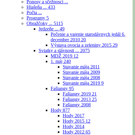
Ponosy a sčežnosci ...
Hlašeňa ...
433
Počta ...
Programy
5
Obražčoky ...
5115
Jedzeňe ...
49
Pečenie a varenie starodávnych jedál 6.
december 2010
20
Výstava ovocia a zeleniny 2015
29
Sviatky a slávnosti ...
2075
MDŽ 2019
12
1. máj
240
Stavanie mája 2011
Stavanie mája 2009
Stavanie mája 2008
Stavanie mája 2019
9
Fašiangy
95
Fašiangy 2019
21
Fašiangy 2013
25
Fašiangy 2008
Hody
877
Hody 2017
Hody 2015
12
Hody 2014
Hody 2012
65