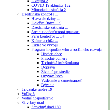
Ukrajina
2
COVID-19 aktuality
132
Mimoriadna situácia
2
Dzedzinska kontroľa ...
Hlava dzedziny ...
Doležite ľudze ...
9
Dzedzinske zašidaňa ...
Загальнообов'язкові правила
Perši kontroľor ...
14
Kulturna chiža ...
Ľudze ve vyvoju ...
Program hospodárskeho a sociálneho rozvoja
História obce
Prírodné pomery
Technická infraštruktúra
Doprava
Životné prostredie
Obyvateľstvo
Vzdelanie a zamestnanosť
Bývanie
Ta dajake tendre
19
Voľby
6
Vodné hospodárstvo
Stavebný úrad
Stavebný úrad
189