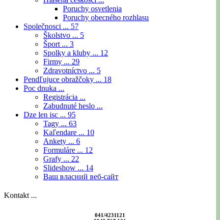
Poruchy osvetlenia
Poruchy obecného rozhlasu
Společnosci ...
57
Školstvo ...
5
Šport ...
3
Spolky a kluby ...
12
Firmy ...
29
Zdravotníctvo ...
5
Pendľujuce obražčoky ...
18
Poc dnuka ...
Registrácia ...
Zabudnuté heslo ...
Dze len isc ...
95
Tagy ...
63
Kaľendare ...
10
Ankety ...
6
Formuláre ...
12
Grafy ...
22
Slideshow ...
14
Ваш власний веб-сайт
Kontakt ...
041/4231121