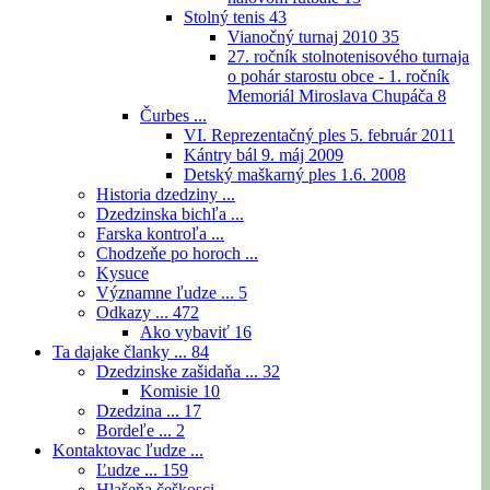
Stolný tenis
43
Vianočný turnaj 2010
35
27. ročník stolnotenisového turnaja
o pohár starostu obce - 1. ročník
Memoriál Miroslava Chupáča
8
Čurbes ...
VI. Reprezentačný ples 5. február 2011
Kántry bál 9. máj 2009
Detský maškarný ples 1.6. 2008
Historia dzedziny ...
Dzedzinska bichľa ...
Farska kontroľa ...
Chodzeňe po horoch ...
Kysuce
Významne ľudze ...
5
Odkazy ...
472
Ako vybaviť
16
Ta dajake članky ...
84
Dzedzinske zašidaňa ...
32
Komisie
10
Dzedzina ...
17
Bordeľe ...
2
Kontaktovac ľudze ...
Ľudze ...
159
Hlašeňa češkosci ...