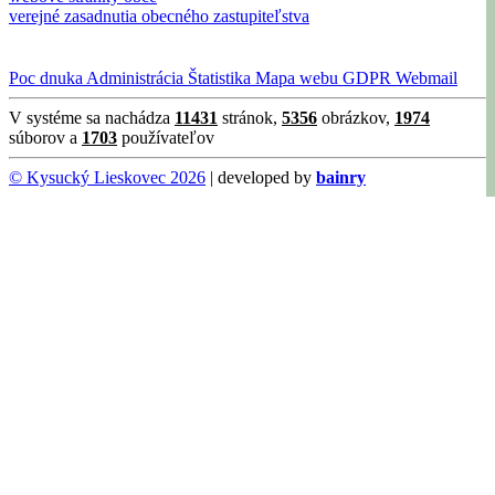
verejné zasadnutia obecného zastupiteľstva
Poc dnuka
Administrácia
Štatistika
Mapa webu
GDPR
Webmail
V systéme sa nachádza
11431
stránok,
5356
obrázkov,
1974
súborov a
1703
používateľov
© Kysucký Lieskovec 2026
| developed by
bainry