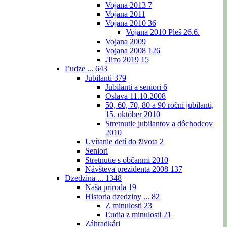
Vojana 2013
7
Vojana 2011
Vojana 2010
36
Vojana 2010 Pleš 26.6.
Vojana 2009
Vojana 2008
126
Літо 2019
15
Ľudze ...
643
Jubilanti
379
Jubilanti a seniori
6
Oslava 11.10.2008
50, 60, 70, 80 a 90 roční jubilanti,
15. október 2010
Stretnutie jubilantov a dôchodcov
2010
Uvítanie detí do života
2
Seniori
Stretnutie s občanmi 2010
Návšteva prezidenta 2008
137
Dzedzina ...
1348
Naša príroda
19
Historia dzedziny ...
82
Z minulosti
23
Ľudia z minulosti
21
Záhradkári