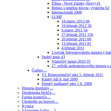
Žilina - Nové Zámky (ženy)
41
Ihrisko s umelou trávou, výstavba
62
Internacionáli 2008
LLMF
18.marec 2012
66
19.február 2012
50
6.marec 2011
54
27.február 2011
156
20.február 2011
60
13.február 2011
81
4.február 2011
2.rocnik Silvestrovskeho turnaja v h
Stolný tenis
43
Vianočný turnaj 2010
35
27. ročník stolnotenisového turnaja 
Čurbes ...
VI. Reprezentačný ples 5. február 2011
Kántry bál 9. máj 2009
Detský maškarný ples 1.6. 2008
Historia dzedziny ...
Dzedzinska bichľa ...
Farska kontroľa ...
Chodzeňe po horoch ...
Kysuce
Významne ľudze ...
5