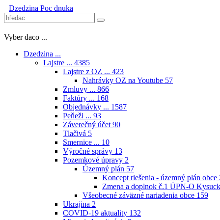
Dzedzina
Poc dnuka
Vyber daco ...
Dzedzina ...
Lajstre ...
4385
Lajstre z OZ ...
423
Nahrávky OZ na Youtube
57
Zmluvy ...
866
Faktúry ...
168
Objednávky ...
1587
Peňeži ...
93
Záverečný účet
90
Tlačivá
5
Smernice ...
10
Výročné správy
13
Pozemkové úpravy
2
Územný plán
57
Koncept riešenia - územný plán obce
Zmena a doplnok č.1 ÚPN-O Kysuck
Všeobecné záväzné nariadenia obce
159
Ukrajina
2
COVID-19 aktuality
132