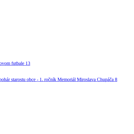
alovom futbale
13
o pohár starostu obce - 1. ročník Memoriál Miroslava Chupáča
8