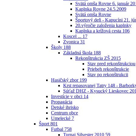
Svätá omša Rovne 6. január 20
Kaplnka Rovne 24.5.2009
Svätá omša Rovne
Športový deň - Kapucíni 21. jú
20.výročie založenia kaplnky
Kaplnka a krížová cesta
106
Koscel ...
17
Zvonica
31
Školy
188
Základná škola
188
Rekonštrukcia ZŠ 2015
Stav pred rekonštrukciou
Priebeh rekonštrukcie
Stav po rekonštrukcii
Hasičský zbor
199
Krst repasovanej Tatry 148 - Barbor
Súťaž DHZ - Kysucký Lieskovec 20
Investície v obci
14
Propagácia
Detské ihrisko
Centrum obce
Umelecké
7
Šport
801
Futbal
758
Turnaj Silvester 2010
59