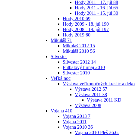
Hody 2011 - 17. júl
88
Hody 2011 - 16. júl
65
Hody 2011 - 15. júl
30
Hody 2010
69
Hody 2009 - 18. júl
190
Hody 2008 - 19. júl
197
Hody 2019
60
Mikuláš
71
Mikuláš 2012
15
Mikuláš 2010
56
Silvester
Silvester 2012
14
Futbalový turnaj 2010
Silvester 2010
Veľká noc
Výstava veľkonočných kraslíc a dekor
Výstava 2012
57
Výstava 2011
38
Výstava 2011 KD
Výstava 2008
Vojana
410
Vojana 2013
7
Vojana 2011
Vojana 2010
36
Vojana 2010 Pleš 26.6.