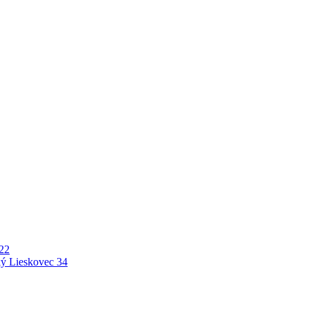
22
ý Lieskovec
34