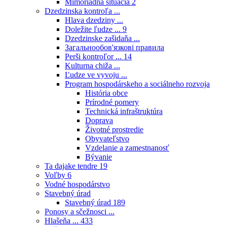
Mimoriadna situácia
2
Dzedzinska kontroľa ...
Hlava dzedziny ...
Doležite ľudze ...
9
Dzedzinske zašidaňa ...
Загальнообов'язкові правила
Perši kontroľor ...
14
Kulturna chiža ...
Ľudze ve vyvoju ...
Program hospodárskeho a sociálneho rozvoja
História obce
Prírodné pomery
Technická infraštruktúra
Doprava
Životné prostredie
Obyvateľstvo
Vzdelanie a zamestnanosť
Bývanie
Ta dajake tendre
19
Voľby
6
Vodné hospodárstvo
Stavebný úrad
Stavebný úrad
189
Ponosy a sčežnosci ...
Hlašeňa ...
433