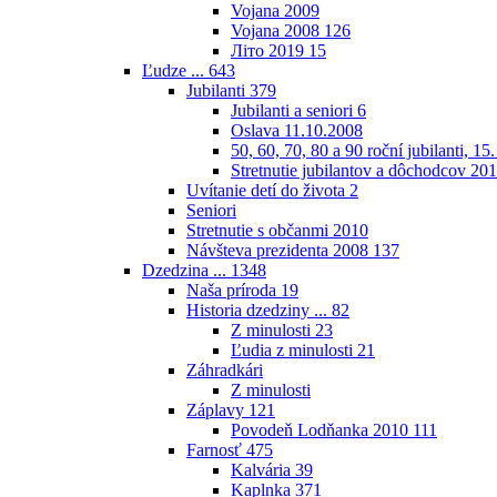
Vojana 2009
Vojana 2008
126
Літо 2019
15
Ľudze ...
643
Jubilanti
379
Jubilanti a seniori
6
Oslava 11.10.2008
50, 60, 70, 80 a 90 roční jubilanti, 15
Stretnutie jubilantov a dôchodcov 20
Uvítanie detí do života
2
Seniori
Stretnutie s občanmi 2010
Návšteva prezidenta 2008
137
Dzedzina ...
1348
Naša príroda
19
Historia dzedziny ...
82
Z minulosti
23
Ľudia z minulosti
21
Záhradkári
Z minulosti
Záplavy
121
Povodeň Lodňanka 2010
111
Farnosť
475
Kalvária
39
Kaplnka
371