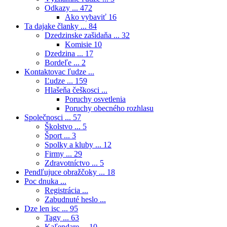
Odkazy ...
472
Ako vybaviť
16
Ta dajake članky ...
84
Dzedzinske zašidaňa ...
32
Komisie
10
Dzedzina ...
17
Bordeľe ...
2
Kontaktovac ľudze ...
Ľudze ...
159
Hlašeňa češkosci ...
Poruchy osvetlenia
Poruchy obecného rozhlasu
Společnosci ...
57
Školstvo ...
5
Šport ...
3
Spolky a kluby ...
12
Firmy ...
29
Zdravotníctvo ...
5
Pendľujuce obražčoky ...
18
Poc dnuka ...
Registrácia ...
Zabudnuté heslo ...
Dze len isc ...
95
Tagy ...
63
Kaľendare ...
10