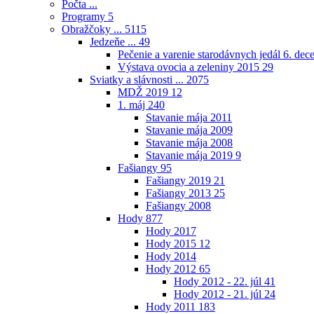
Počta ...
Programy
5
Obražčoky ...
5115
Jedzeňe ...
49
Pečenie a varenie starodávnych jedál 6. de
Výstava ovocia a zeleniny 2015
29
Sviatky a slávnosti ...
2075
MDŽ 2019
12
1. máj
240
Stavanie mája 2011
Stavanie mája 2009
Stavanie mája 2008
Stavanie mája 2019
9
Fašiangy
95
Fašiangy 2019
21
Fašiangy 2013
25
Fašiangy 2008
Hody
877
Hody 2017
Hody 2015
12
Hody 2014
Hody 2012
65
Hody 2012 - 22. júl
41
Hody 2012 - 21. júl
24
Hody 2011
183