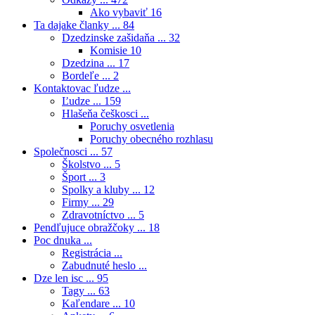
Ako vybaviť
16
Ta dajake članky ...
84
Dzedzinske zašidaňa ...
32
Komisie
10
Dzedzina ...
17
Bordeľe ...
2
Kontaktovac ľudze ...
Ľudze ...
159
Hlašeňa češkosci ...
Poruchy osvetlenia
Poruchy obecného rozhlasu
Společnosci ...
57
Školstvo ...
5
Šport ...
3
Spolky a kluby ...
12
Firmy ...
29
Zdravotníctvo ...
5
Pendľujuce obražčoky ...
18
Poc dnuka ...
Registrácia ...
Zabudnuté heslo ...
Dze len isc ...
95
Tagy ...
63
Kaľendare ...
10