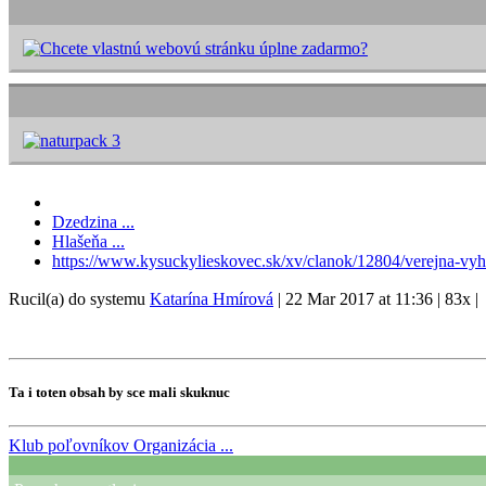
Dzedzina ...
Hlašeňa ...
https://www.kysuckylieskovec.sk/xv/clanok/12804/verejna-vyh
Rucil(a) do systemu
Katarína Hmírová
|
22 Mar 2017 at 11:36
|
83x
|
Ta i toten obsah by sce mali skuknuc
Klub poľovníkov
Organizácia ...