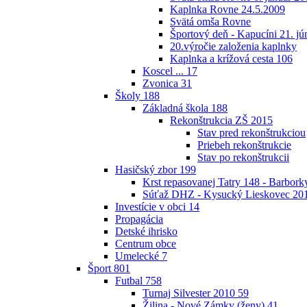
Kaplnka Rovne 24.5.2009
Svätá omša Rovne
Športový deň - Kapucíni 21. jú
20.výročie založenia kaplnky
Kaplnka a krížová cesta
106
Koscel ...
17
Zvonica
31
Školy
188
Základná škola
188
Rekonštrukcia ZŠ 2015
Stav pred rekonštrukciou
Priebeh rekonštrukcie
Stav po rekonštrukcii
Hasičský zbor
199
Krst repasovanej Tatry 148 - Barbor
Súťaž DHZ - Kysucký Lieskovec 20
Investície v obci
14
Propagácia
Detské ihrisko
Centrum obce
Umelecké
7
Šport
801
Futbal
758
Turnaj Silvester 2010
59
Žilina - Nové Zámky (ženy)
41