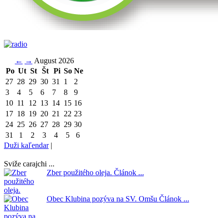
←
→
August 2026
Po
Ut
St
Št
Pi
So
Ne
27
28
29
30
31
1
2
3
4
5
6
7
8
9
10
11
12
13
14
15
16
17
18
19
20
21
22
23
24
25
26
27
28
29
30
31
1
2
3
4
5
6
Duži kaľendar
|
Sviže carajchi ...
Zber použitého oleja.
Článok ...
Obec Klubina pozýva na SV. Omšu
Článok ...