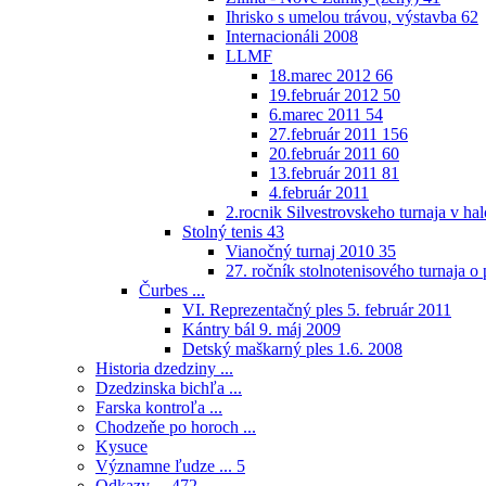
Ihrisko s umelou trávou, výstavba
62
Internacionáli 2008
LLMF
18.marec 2012
66
19.február 2012
50
6.marec 2011
54
27.február 2011
156
20.február 2011
60
13.február 2011
81
4.február 2011
2.rocnik Silvestrovskeho turnaja v h
Stolný tenis
43
Vianočný turnaj 2010
35
27. ročník stolnotenisového turnaja 
Čurbes ...
VI. Reprezentačný ples 5. február 2011
Kántry bál 9. máj 2009
Detský maškarný ples 1.6. 2008
Historia dzedziny ...
Dzedzinska bichľa ...
Farska kontroľa ...
Chodzeňe po horoch ...
Kysuce
Významne ľudze ...
5
Odkazy ...
472