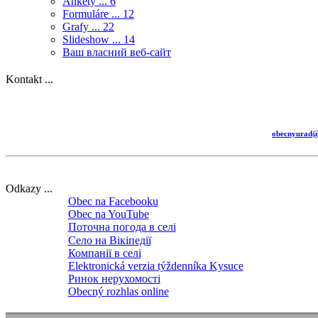
Ankety ...
6
Formuláre ...
12
Grafy ...
22
Slideshow ...
14
Ваш власний веб-сайт
Kontakt ...
obecnyurad@k
Odkazy ...
Obec na Facebooku
Obec na YouTube
Поточна погода в селі
Село на Вікіпедії
Компанії в селі
Elektronická verzia týždenníka Kysuce
Ринок нерухомості
Obecný rozhlas online