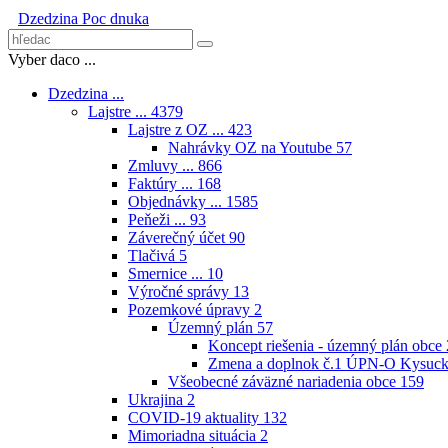
Dzedzina
Poc dnuka
Vyber daco ...
Dzedzina ...
Lajstre ...
4379
Lajstre z OZ ...
423
Nahrávky OZ na Youtube
57
Zmluvy ...
866
Faktúry ...
168
Objednávky ...
1585
Peňeži ...
93
Záverečný účet
90
Tlačivá
5
Smernice ...
10
Výročné správy
13
Pozemkové úpravy
2
Územný plán
57
Koncept riešenia - územný plán obce
Zmena a doplnok č.1 ÚPN-O Kysuck
Všeobecné záväzné nariadenia obce
159
Ukrajina
2
COVID-19 aktuality
132
Mimoriadna situácia
2