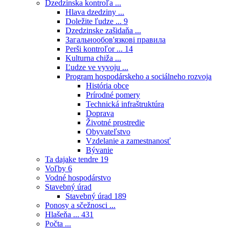
Dzedzinska kontroľa ...
Hlava dzedziny ...
Doležite ľudze ...
9
Dzedzinske zašidaňa ...
Загальнообов'язкові правила
Perši kontroľor ...
14
Kulturna chiža ...
Ľudze ve vyvoju ...
Program hospodárskeho a sociálneho rozvoja
História obce
Prírodné pomery
Technická infraštruktúra
Doprava
Životné prostredie
Obyvateľstvo
Vzdelanie a zamestnanosť
Bývanie
Ta dajake tendre
19
Voľby
6
Vodné hospodárstvo
Stavebný úrad
Stavebný úrad
189
Ponosy a sčežnosci ...
Hlašeňa ...
431
Počta ...