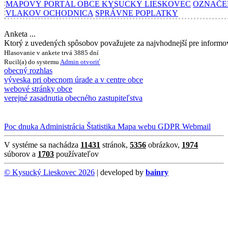
MAPOVÝ PORTÁL OBCE KYSUCKÝ LIESKOVEC
OZNAČE
VLAKOV OCHODNICA
SPRÁVNE POPLATKY
Anketa ...
Ktorý z uvedených spôsobov považujete za najvhodnejší pre inform
Hlasovanie v ankete trvá 3885 dní
Rucil(a) do systemu
Admin
otvoriť
obecný rozhlas
výveska pri obecnom úrade a v centre obce
webové stránky obce
verejné zasadnutia obecného zastupiteľstva
Poc dnuka
Administrácia
Štatistika
Mapa webu
GDPR
Webmail
V systéme sa nachádza
11431
stránok,
5356
obrázkov,
1974
súborov a
1703
používateľov
© Kysucký Lieskovec 2026
| developed by
bainry