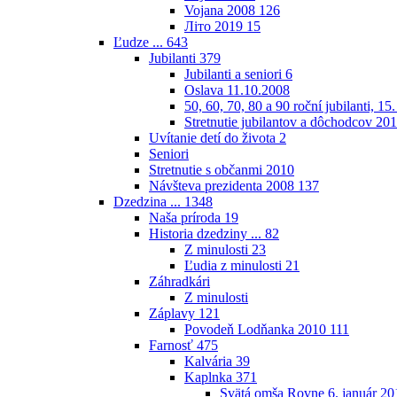
Vojana 2008
126
Літо 2019
15
Ľudze ...
643
Jubilanti
379
Jubilanti a seniori
6
Oslava 11.10.2008
50, 60, 70, 80 a 90 roční jubilanti, 15
Stretnutie jubilantov a dôchodcov 20
Uvítanie detí do života
2
Seniori
Stretnutie s občanmi 2010
Návšteva prezidenta 2008
137
Dzedzina ...
1348
Naša príroda
19
Historia dzedziny ...
82
Z minulosti
23
Ľudia z minulosti
21
Záhradkári
Z minulosti
Záplavy
121
Povodeň Lodňanka 2010
111
Farnosť
475
Kalvária
39
Kaplnka
371
Svätá omša Rovne 6. január 20