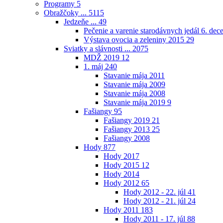
Programy
5
Obražčoky ...
5115
Jedzeňe ...
49
Pečenie a varenie starodávnych jedál 6. de
Výstava ovocia a zeleniny 2015
29
Sviatky a slávnosti ...
2075
MDŽ 2019
12
1. máj
240
Stavanie mája 2011
Stavanie mája 2009
Stavanie mája 2008
Stavanie mája 2019
9
Fašiangy
95
Fašiangy 2019
21
Fašiangy 2013
25
Fašiangy 2008
Hody
877
Hody 2017
Hody 2015
12
Hody 2014
Hody 2012
65
Hody 2012 - 22. júl
41
Hody 2012 - 21. júl
24
Hody 2011
183
Hody 2011 - 17. júl
88