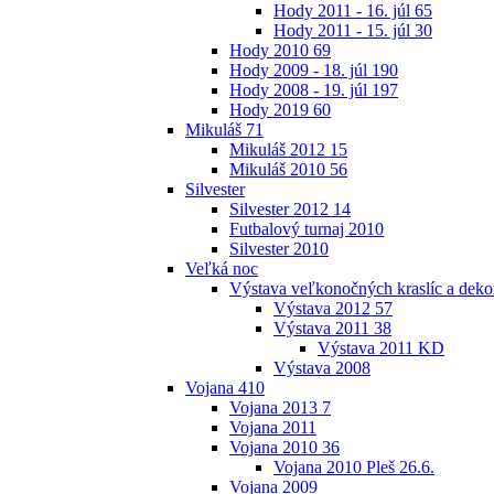
Hody 2011 - 16. júl
65
Hody 2011 - 15. júl
30
Hody 2010
69
Hody 2009 - 18. júl
190
Hody 2008 - 19. júl
197
Hody 2019
60
Mikuláš
71
Mikuláš 2012
15
Mikuláš 2010
56
Silvester
Silvester 2012
14
Futbalový turnaj 2010
Silvester 2010
Veľká noc
Výstava veľkonočných kraslíc a dekor
Výstava 2012
57
Výstava 2011
38
Výstava 2011 KD
Výstava 2008
Vojana
410
Vojana 2013
7
Vojana 2011
Vojana 2010
36
Vojana 2010 Pleš 26.6.
Vojana 2009