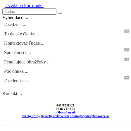
Dzedzina
Poc dnuka
Vyber daco ...
Dzedzina ...
84
Ta dajake članky ...
Kontaktovac ľudze ...
57
Společnosci ...
18
Pendľujuce obražčoky ...
Poc dnuka ...
95
Dze len isc ...
Kontakt ...
041/4231121
0948 717 101
Obecný úrad
obecnyurad@kysuckylieskovec.sk
admin@kysuckylieskovec.sk