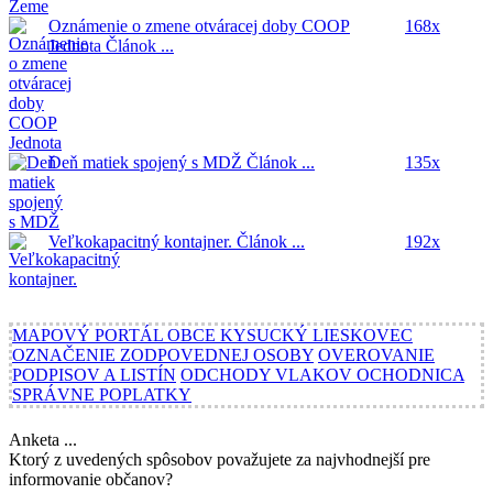
Oznámenie o zmene otváracej doby COOP
168x
Jednota
Článok ...
Deň matiek spojený s MDŽ
Článok ...
135x
Veľkokapacitný kontajner.
Článok ...
192x
MAPOVÝ PORTÁL OBCE KYSUCKÝ LIESKOVEC
OZNAČENIE ZODPOVEDNEJ OSOBY
OVEROVANIE
PODPISOV A LISTÍN
ODCHODY VLAKOV OCHODNICA
SPRÁVNE POPLATKY
Anketa ...
Ktorý z uvedených spôsobov považujete za najvhodnejší pre
informovanie občanov?