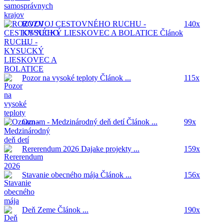
ROZVOJ CESTOVNÉHO RUCHU -
140x
KYSUCKÝ LIESKOVEC A BOLATICE
Článok
...
Pozor na vysoké teploty
Článok ...
115x
Oznam - Medzinárodný deň detí
Článok ...
99x
Rererendum 2026
Dajake projekty ...
159x
Stavanie obecného mája
Článok ...
156x
Deň Zeme
Článok ...
190x