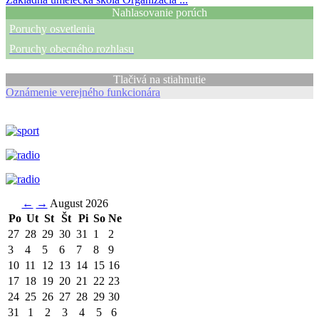
Nahlasovanie porúch
Poruchy osvetlenia
Poruchy obecného rozhlasu
Tlačivá na stiahnutie
Oznámenie verejného funkcionára
←
→
August 2026
Po
Ut
St
Št
Pi
So
Ne
27
28
29
30
31
1
2
3
4
5
6
7
8
9
10
11
12
13
14
15
16
17
18
19
20
21
22
23
24
25
26
27
28
29
30
31
1
2
3
4
5
6