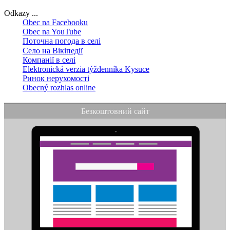
Odkazy ...
Obec na Facebooku
Obec na YouTube
Поточна погода в селі
Село на Вікіпедії
Компанії в селі
Elektronická verzia týždenníka Kysuce
Ринок нерухомості
Obecný rozhlas online
Безкоштовний сайт