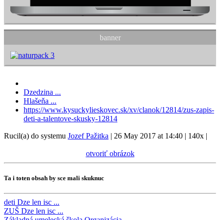
banner
Dzedzina ...
Hlašeňa ...
https://www.kysuckylieskovec.sk/xv/clanok/12814/zus-zapis-
deti-a-talentove-skusky-12814
Rucil(a) do systemu
Jozef Pažitka
|
26 May 2017 at 14:40
|
140x
|
otvoriť obrázok
Ta i toten obsah by sce mali skuknuc
deti
Dze len isc ...
ZUŠ
Dze len isc ...
Základná umelecká škola
Organizácia ...