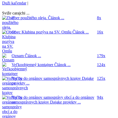
Duži kaľendar
|
Sviže carajchi ...
Zber použitého oleja.
Článok ...
8x
Obec Klubina pozýva na SV. Omšu
Článok ...
16x
Oznam
Článok ...
179x
Veľkoobjemný kontajner
Článok ...
124x
Voľby do orgánov samosprávnych krajov
Dajake
125x
projekty ...
Voľby do orgánov samosprávy obcí a do orgánov
94x
samosprávnych krajov
Dajake projekty ...