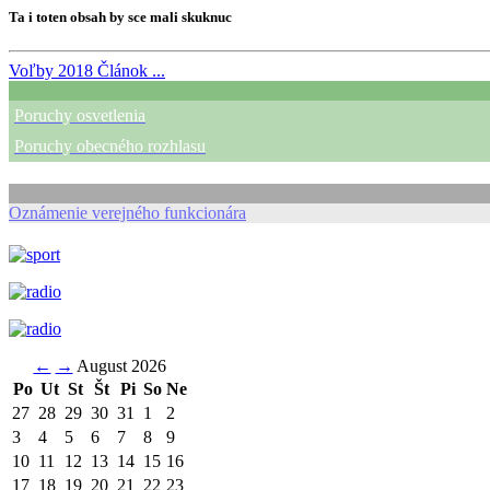
Ta i toten obsah by sce mali skuknuc
Voľby 2018
Článok ...
Poruchy osvetlenia
Poruchy obecného rozhlasu
Oznámenie verejného funkcionára
←
→
August 2026
Po
Ut
St
Št
Pi
So
Ne
27
28
29
30
31
1
2
3
4
5
6
7
8
9
10
11
12
13
14
15
16
17
18
19
20
21
22
23