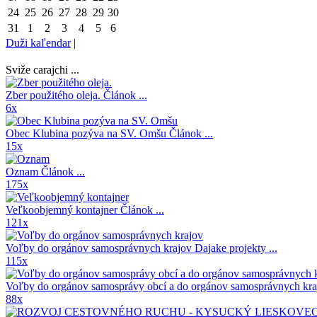
24
25
26
27
28
29
30
31
1
2
3
4
5
6
Duži kaľendar
|
Sviže carajchi ...
Zber použitého oleja.
Článok ...
6x
Obec Klubina pozýva na SV. Omšu
Článok ...
15x
Oznam
Článok ...
175x
Veľkoobjemný kontajner
Článok ...
121x
Voľby do orgánov samosprávnych krajov
Dajake projekty ...
115x
Voľby do orgánov samosprávy obcí a do orgánov samosprávnych kr
88x