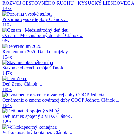
ROZVOJ CESTOVNÉHO RUCHU - KYSUCKÝ LIESKOVEC A
133x
Pozor na vysoké teploty
Článok ...
110x
Oznam - Medzinárodný deň detí
Článok ...
96x
Rererendum 2026
Dajake projekty ...
154x
Stavanie obecného mája
Článok ...
147x
Deň Zeme
Článok ...
185x
Oznámenie o zmene otváracej doby COOP Jednota
Článok ...
164x
Deň matiek spojený s MDŽ
Článok ...
129x
Veľkokapacitný kontajner.
Článok ...