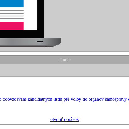
banner
o-odovzdavani-kandidatnych-listin-pre-volby-do-organov-samospravy-
otvoriť obrázok