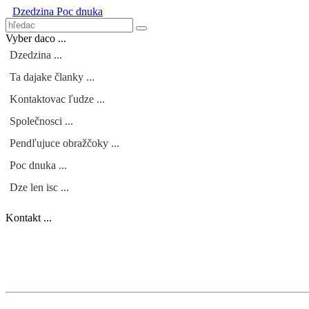
Dzedzina
Poc dnuka
Vyber daco ...
Dzedzina ...
Ta dajake članky ...
Kontaktovac ľudze ...
Společnosci ...
Pendľujuce obražčoky ...
Poc dnuka ...
Dze len isc ...
Kontakt ...