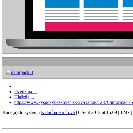
Dzedzina ...
Hlašeňa ...
https://www.kysuckylieskovec.sk/xv/clanok/12870/informacia-
Rucil(a) do systemu
Katarína Hmírová
|
6 Sept 2018 at 15:09
|
124x
|