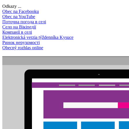
Odkazy ...
Obec na Facebooku
Obec na YouTube
Поточна погода в селі
Село на Вікіпедії
Компанії в селі
Elektronická verzia týždenníka Kysuce
Ринок нерухомості
Obecný rozhlas online