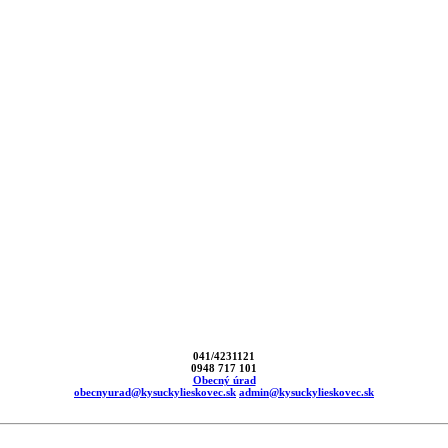
041/4231121
0948 717 101
Obecný úrad
obecnyurad@kysuckylieskovec.sk
admin@kysuckylieskovec.sk