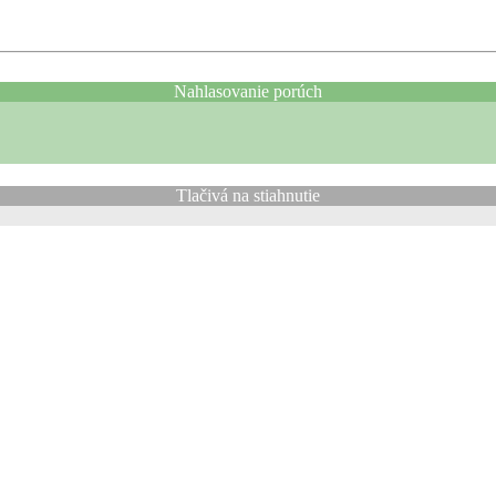
Nahlasovanie porúch
Tlačivá na stiahnutie