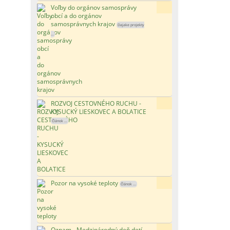
Voľby do orgánov samosprávy
89x
obcí a do orgánov
samosprávnych krajov
Dajake projekty
...
ROZVOJ CESTOVNÉHO RUCHU -
135x
KYSUCKÝ LIESKOVEC A BOLATICE
Článok ...
Pozor na vysoké teploty
112x
Článok ...
Oznam - Medzinárodný deň detí
97x