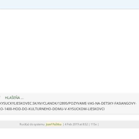
HLAŠEŇA ...
KYSUCKYLIESKOVEC.SK/XV/CLANOK/12895/POZYVAME-VAS-NA-DETSKY-FASIANGOVY-
9-O-1400-HOD-DO-KULTURNEHO-DOMU-V-KYSUCKOM-LIESKOVCI
Rucil(a) do systemu
Jozef Pažitka
|
4 Feb 2019 at 8:52
|
115x
|