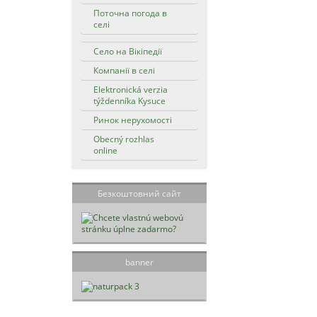
Поточна погода в
селі
Село на Вікіпедії
Компанії в селі
Elektronická verzia
týždenníka Kysuce
Ринок нерухомості
Obecný rozhlas
online
Безкоштовний сайт
banner