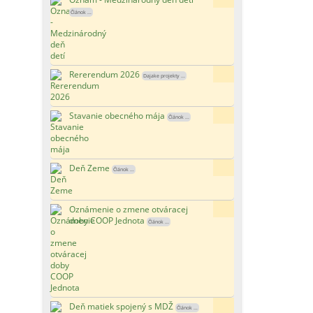
Článok ...
Rererendum 2026
157x
Dajake projekty ...
Stavanie obecného mája
148x
Článok ...
Deň Zeme
187x
Článok ...
Oznámenie o zmene otváracej
167x
doby COOP Jednota
Článok ...
Deň matiek spojený s MDŽ
132x
Článok ...