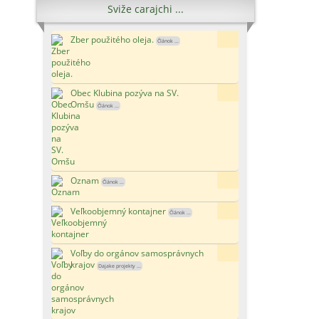
Sviže carajchi ...
Zber použitého oleja.
6x
Článok ...
Obec Klubina pozýva na SV.
15x
Omšu
Článok ...
Oznam
177x
Článok ...
Veľkoobjemný kontajner
123x
Článok ...
Voľby do orgánov samosprávnych
118x
krajov
Dajake projekty ...