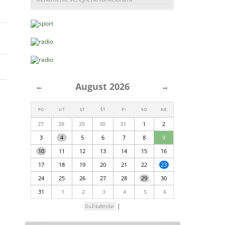
August 2026
←
→
PO
UT
ST
ŠT
PI
SO
NE
27
28
29
30
31
1
2
3
4
5
6
7
8
9
10
11
12
13
14
15
16
17
18
19
20
21
22
23
24
25
26
27
28
29
30
31
1
2
3
4
5
6
|
Duži kaľendar