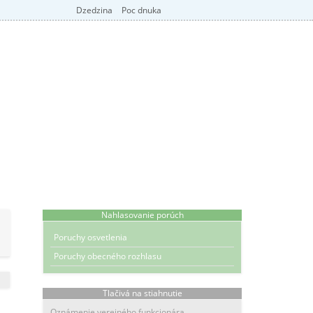
Dzedzina
Poc dnuka
Nahlasovanie porúch
Poruchy osvetlenia
Poruchy obecného rozhlasu
Tlačivá na stiahnutie
Oznámenie verejného funkcionára