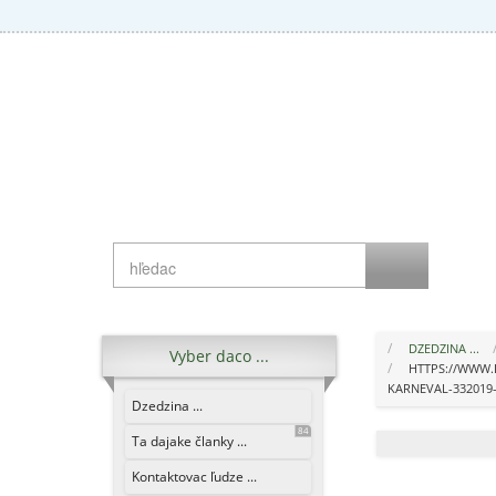
DZEDZINA ...
Vyber daco ...
HTTPS://WWW.
KARNEVAL-33201
Dzedzina ...
84
Ta dajake članky ...
Kontaktovac ľudze ...