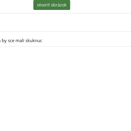
otvoriť obrázok
h by sce mali skuknuc