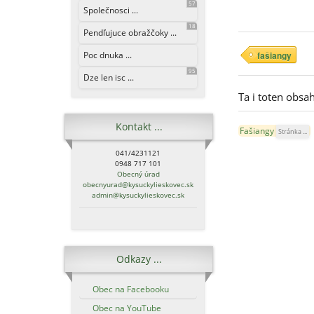
57
Společnosci ...
18
Pendľujuce obražčoky ...
Poc dnuka ...
fašiangy
95
Dze len isc ...
Ta i toten obsa
Kontakt ...
Fašiangy
Stránka ...
041/4231121
0948 717 101
Obecný úrad
obecnyurad@kysuckylieskovec.sk
admin@kysuckylieskovec.sk
Odkazy ...
Obec na Facebooku
Obec na YouTube