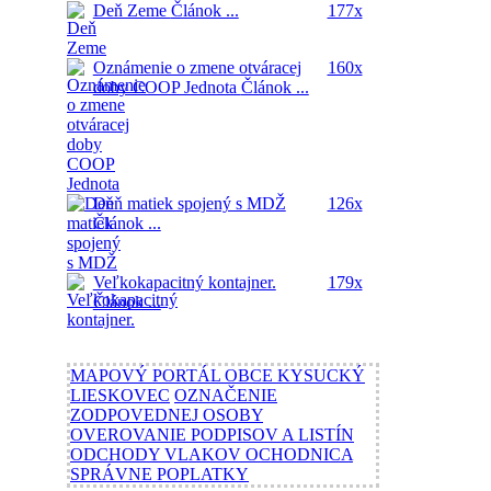
Deň Zeme
Článok ...
177x
Oznámenie o zmene otváracej
160x
doby COOP Jednota
Článok ...
Deň matiek spojený s MDŽ
126x
Článok ...
Veľkokapacitný kontajner.
179x
Článok ...
MAPOVÝ PORTÁL OBCE KYSUCKÝ
LIESKOVEC
OZNAČENIE
ZODPOVEDNEJ OSOBY
OVEROVANIE PODPISOV A LISTÍN
ODCHODY VLAKOV OCHODNICA
SPRÁVNE POPLATKY