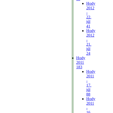
Hody
2012
-
22.
júl
41
Hody
2012
-
21.
júl
24
Hody
2011
183
Hody
2011
-
17.
júl
88
Hody
2011
-
16.