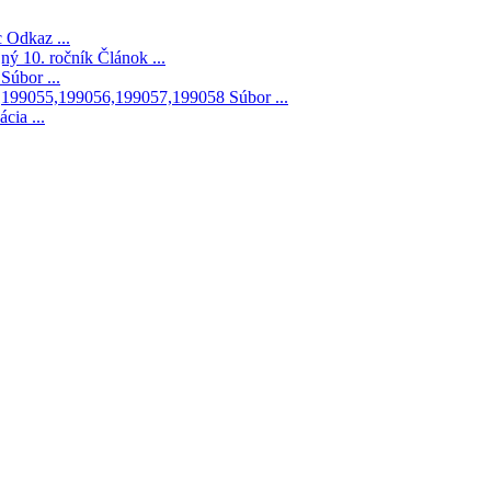
c
Odkaz ...
jný 10. ročník
Článok ...
9
Súbor ...
4,199055,199056,199057,199058
Súbor ...
cia ...