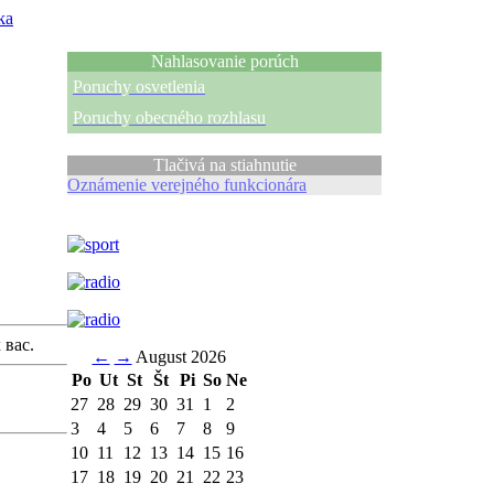
ka
Nahlasovanie porúch
Poruchy osvetlenia
Poruchy obecného rozhlasu
Tlačivá na stiahnutie
Oznámenie verejného funkcionára
 вас.
←
→
August 2026
Po
Ut
St
Št
Pi
So
Ne
27
28
29
30
31
1
2
3
4
5
6
7
8
9
10
11
12
13
14
15
16
17
18
19
20
21
22
23