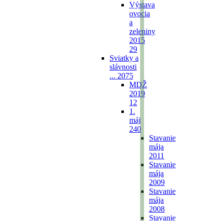
Výstava
ovocia
a
zeleniny
2015
29
Sviatky a
slávnosti
...
2075
MDŽ
2019
12
1.
máj
240
Stavanie
mája
2011
Stavanie
mája
2009
Stavanie
mája
2008
Stavanie