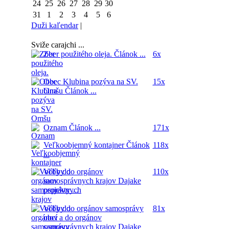
24
25
26
27
28
29
30
31
1
2
3
4
5
6
Duži kaľendar
|
Sviže carajchi ...
Zber použitého oleja.
Článok ...
6x
Obec Klubina pozýva na SV.
15x
Omšu
Článok ...
Oznam
Článok ...
171x
Veľkoobjemný kontajner
Článok
118x
...
Voľby do orgánov
110x
samosprávnych krajov
Dajake
projekty ...
Voľby do orgánov samosprávy
81x
obcí a do orgánov
samosprávnych krajov
Dajake