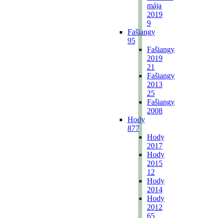
mája
2019
9
Fašiangy
95
Fašiangy
2019
21
Fašiangy
2013
25
Fašiangy
2008
Hody
877
Hody
2017
Hody
2015
12
Hody
2014
Hody
2012
65