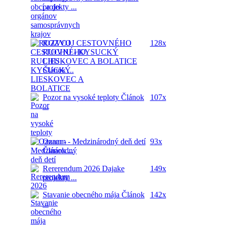
projekty ...
ROZVOJ CESTOVNÉHO
128x
RUCHU - KYSUCKÝ
LIESKOVEC A BOLATICE
Článok ...
Pozor na vysoké teploty
Článok
107x
...
Oznam - Medzinárodný deň detí
93x
Článok ...
Rererendum 2026
Dajake
149x
projekty ...
Stavanie obecného mája
Článok
142x
...