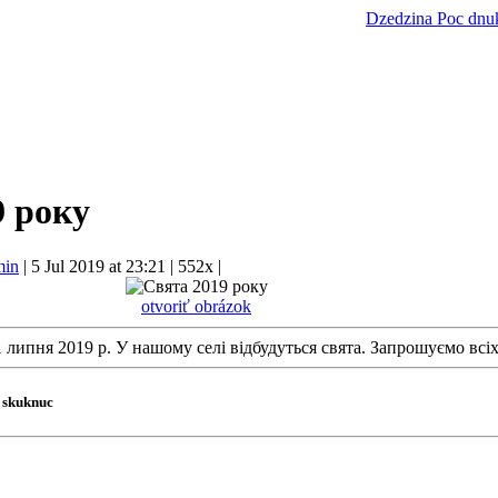
Dzedzina
Poc dnu
9 року
in
|
5 Jul 2019 at 23:21
|
552x
|
otvoriť obrázok
 липня 2019 р. У нашому селі відбудуться свята. Запрошуємо всіх
i skuknuc