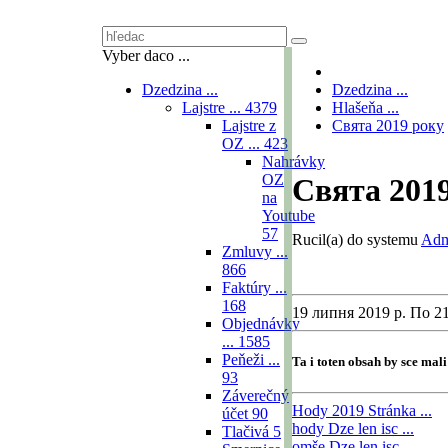
Vyber daco ...
Dzedzina ...
Dzedzina ...
Lajstre ...
4379
Hlašeňa ...
Lajstre z
Свята 2019 року
OZ ...
423
Nahrávky
OZ
Свята 201
na
Youtube
57
Rucil(a) do systemu
Adm
Zmluvy ...
866
Faktúry ...
168
19 липня 2019 р. По 21
Objednávky
...
1585
Peňeži ...
Ta i toten obsah by sce mal
93
Záverečný
Hody 2019
Stránka ...
účet
90
hody
Dze len isc ...
Tlačivá
5
omše
Dze len isc ...