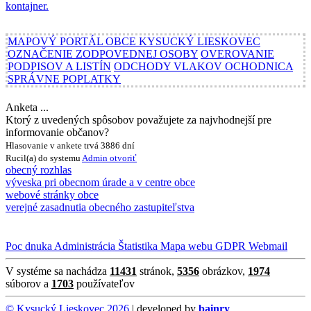
MAPOVÝ PORTÁL OBCE KYSUCKÝ LIESKOVEC
OZNAČENIE ZODPOVEDNEJ OSOBY
OVEROVANIE
PODPISOV A LISTÍN
ODCHODY VLAKOV OCHODNICA
SPRÁVNE POPLATKY
Anketa ...
Ktorý z uvedených spôsobov považujete za najvhodnejší pre
informovanie občanov?
Hlasovanie v ankete trvá 3886 dní
Rucil(a) do systemu
Admin
otvoriť
obecný rozhlas
výveska pri obecnom úrade a v centre obce
webové stránky obce
verejné zasadnutia obecného zastupiteľstva
Poc dnuka
Administrácia
Štatistika
Mapa webu
GDPR
Webmail
V systéme sa nachádza
11431
stránok,
5356
obrázkov,
1974
súborov a
1703
používateľov
© Kysucký Lieskovec 2026
| developed by
bainry