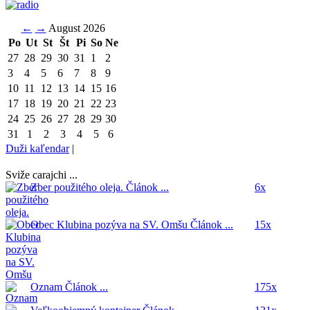
←
→
August 2026
Po
Ut
St
Št
Pi
So
Ne
27
28
29
30
31
1
2
3
4
5
6
7
8
9
10
11
12
13
14
15
16
17
18
19
20
21
22
23
24
25
26
27
28
29
30
31
1
2
3
4
5
6
Duži kaľendar
|
Sviže carajchi ...
Zber použitého oleja.
Článok ...
6x
Obec Klubina pozýva na SV. Omšu
Článok ...
15x
Oznam
Článok ...
175x