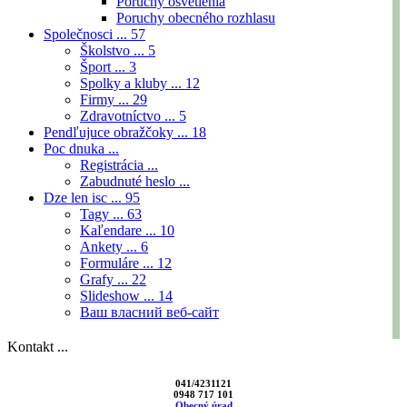
Poruchy osvetlenia
Poruchy obecného rozhlasu
Společnosci ...
57
Školstvo ...
5
Šport ...
3
Spolky a kluby ...
12
Firmy ...
29
Zdravotníctvo ...
5
Pendľujuce obražčoky ...
18
Poc dnuka ...
Registrácia ...
Zabudnuté heslo ...
Dze len isc ...
95
Tagy ...
63
Kaľendare ...
10
Ankety ...
6
Formuláre ...
12
Grafy ...
22
Slideshow ...
14
Ваш власний веб-сайт
Kontakt ...
041/4231121
0948 717 101
Obecný úrad