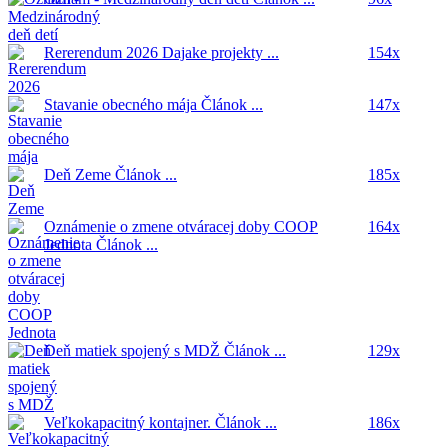
Rererendum 2026
Dajake projekty ...
154x
Stavanie obecného mája
Článok ...
147x
Deň Zeme
Článok ...
185x
Oznámenie o zmene otváracej doby COOP
164x
Jednota
Článok ...
Deň matiek spojený s MDŽ
Článok ...
129x
Veľkokapacitný kontajner.
Článok ...
186x