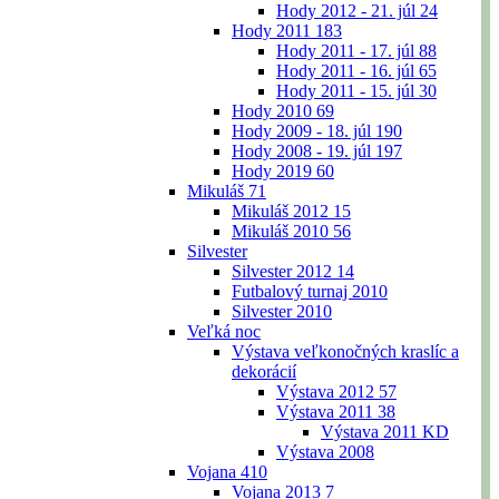
Hody 2012 - 21. júl
24
Hody 2011
183
Hody 2011 - 17. júl
88
Hody 2011 - 16. júl
65
Hody 2011 - 15. júl
30
Hody 2010
69
Hody 2009 - 18. júl
190
Hody 2008 - 19. júl
197
Hody 2019
60
Mikuláš
71
Mikuláš 2012
15
Mikuláš 2010
56
Silvester
Silvester 2012
14
Futbalový turnaj 2010
Silvester 2010
Veľká noc
Výstava veľkonočných kraslíc a
dekorácií
Výstava 2012
57
Výstava 2011
38
Výstava 2011 KD
Výstava 2008
Vojana
410
Vojana 2013
7