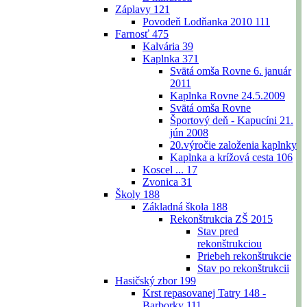
Záplavy
121
Povodeň Lodňanka 2010
111
Farnosť
475
Kalvária
39
Kaplnka
371
Svätá omša Rovne 6. január
2011
Kaplnka Rovne 24.5.2009
Svätá omša Rovne
Športový deň - Kapucíni 21.
jún 2008
20.výročie založenia kaplnky
Kaplnka a krížová cesta
106
Koscel ...
17
Zvonica
31
Školy
188
Základná škola
188
Rekonštrukcia ZŠ 2015
Stav pred
rekonštrukciou
Priebeh rekonštrukcie
Stav po rekonštrukcii
Hasičský zbor
199
Krst repasovanej Tatry 148 -
Barborky
111