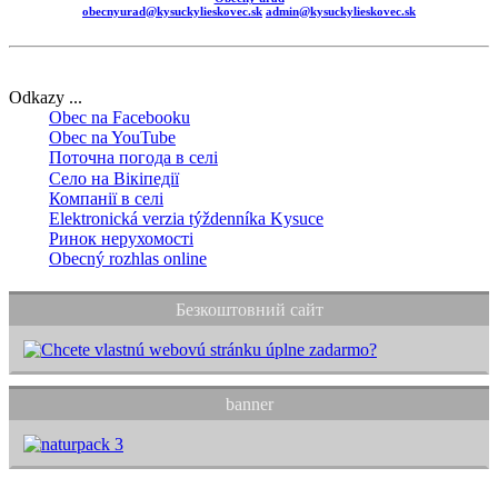
obecnyurad@kysuckylieskovec.sk
admin@kysuckylieskovec.sk
Odkazy ...
Obec na Facebooku
Obec na YouTube
Поточна погода в селі
Село на Вікіпедії
Компанії в селі
Elektronická verzia týždenníka Kysuce
Ринок нерухомості
Obecný rozhlas online
Безкоштовний сайт
banner