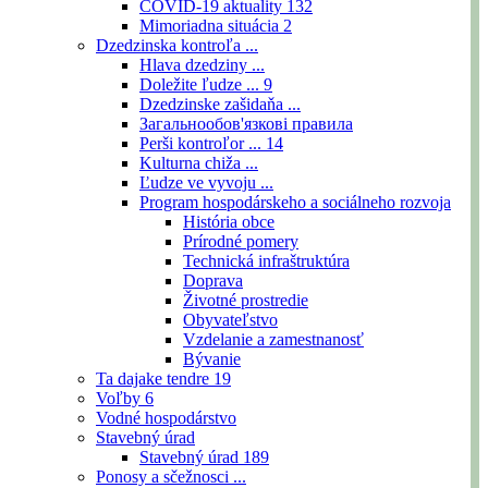
COVID-19 aktuality
132
Mimoriadna situácia
2
Dzedzinska kontroľa ...
Hlava dzedziny ...
Doležite ľudze ...
9
Dzedzinske zašidaňa ...
Загальнообов'язкові правила
Perši kontroľor ...
14
Kulturna chiža ...
Ľudze ve vyvoju ...
Program hospodárskeho a sociálneho rozvoja
História obce
Prírodné pomery
Technická infraštruktúra
Doprava
Životné prostredie
Obyvateľstvo
Vzdelanie a zamestnanosť
Bývanie
Ta dajake tendre
19
Voľby
6
Vodné hospodárstvo
Stavebný úrad
Stavebný úrad
189
Ponosy a sčežnosci ...