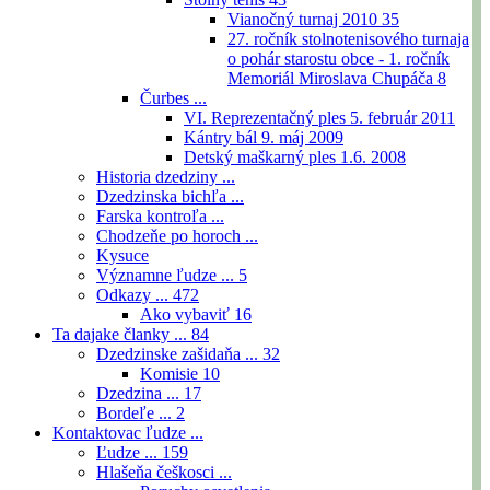
Vianočný turnaj 2010
35
27. ročník stolnotenisového turnaja
o pohár starostu obce - 1. ročník
Memoriál Miroslava Chupáča
8
Čurbes ...
VI. Reprezentačný ples 5. február 2011
Kántry bál 9. máj 2009
Detský maškarný ples 1.6. 2008
Historia dzedziny ...
Dzedzinska bichľa ...
Farska kontroľa ...
Chodzeňe po horoch ...
Kysuce
Významne ľudze ...
5
Odkazy ...
472
Ako vybaviť
16
Ta dajake članky ...
84
Dzedzinske zašidaňa ...
32
Komisie
10
Dzedzina ...
17
Bordeľe ...
2
Kontaktovac ľudze ...
Ľudze ...
159
Hlašeňa češkosci ...