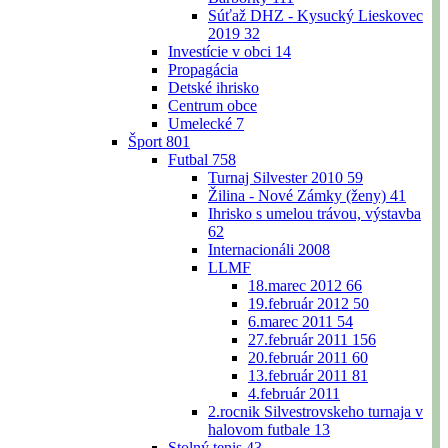
Súťaž DHZ - Kysucký Lieskovec
2019
32
Investície v obci
14
Propagácia
Detské ihrisko
Centrum obce
Umelecké
7
Šport
801
Futbal
758
Turnaj Silvester 2010
59
Žilina - Nové Zámky (ženy)
41
Ihrisko s umelou trávou, výstavba
62
Internacionáli 2008
LLMF
18.marec 2012
66
19.február 2012
50
6.marec 2011
54
27.február 2011
156
20.február 2011
60
13.február 2011
81
4.február 2011
2.rocnik Silvestrovskeho turnaja v
halovom futbale
13
Stolný tenis
43