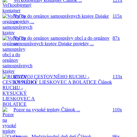
Veľkoobjemný kontajner
Článok ...
121x
Voľby do orgánov samosprávnych krajov
Dajake
115x
projekty ...
Voľby do orgánov samosprávy obcí a do orgánov
87x
samosprávnych krajov
Dajake projekty ...
ROZVOJ CESTOVNÉHO RUCHU -
133x
KYSUCKÝ LIESKOVEC A BOLATICE
Článok
...
Pozor na vysoké teploty
Článok ...
110x
Oznam - Medzinárodný deň detí
Článok ...
96x