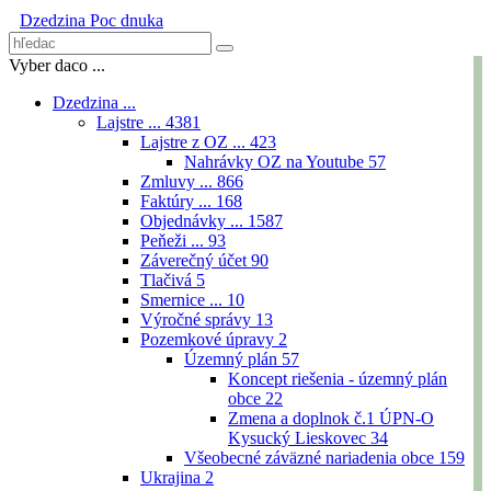
Dzedzina
Poc dnuka
Vyber daco ...
Dzedzina ...
Lajstre ...
4381
Lajstre z OZ ...
423
Nahrávky OZ na Youtube
57
Zmluvy ...
866
Faktúry ...
168
Objednávky ...
1587
Peňeži ...
93
Záverečný účet
90
Tlačivá
5
Smernice ...
10
Výročné správy
13
Pozemkové úpravy
2
Územný plán
57
Koncept riešenia - územný plán
obce
22
Zmena a doplnok č.1 ÚPN-O
Kysucký Lieskovec
34
Všeobecné záväzné nariadenia obce
159
Ukrajina
2