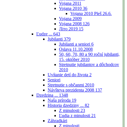
Vojana 2011
Vojana 2010
36
Vojana 2010 Pleš 26.6.
Vojana 2009
Vojana 2008
126
Літо 2019
15
Ľudze ...
643
Jubilanti
379
Jubilanti a seniori
6
Oslava 11.10.2008
50, 60, 70, 80 a 90 roční jubilanti,
15. október 2010
Stretnutie jubilantov a dôchodcov
2010
Uvítanie detí do života
2
Seniori
Stretnutie s občanmi 2010
Návšteva prezidenta 2008
137
Dzedzina ...
1348
Naša príroda
19
Historia dzedziny ...
82
Z minulosti
23
Ľudia z minulosti
21
Záhradkári
Z minulosti