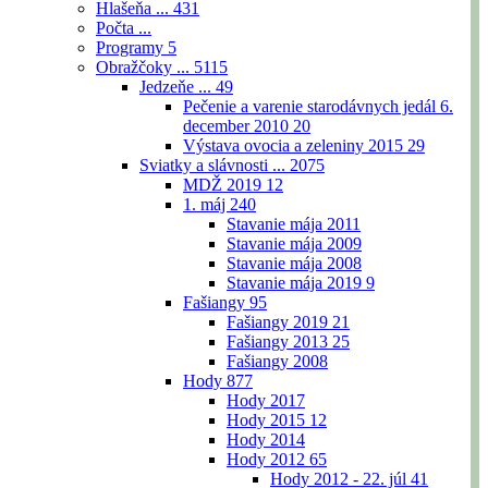
Hlašeňa ...
431
Počta ...
Programy
5
Obražčoky ...
5115
Jedzeňe ...
49
Pečenie a varenie starodávnych jedál 6.
december 2010
20
Výstava ovocia a zeleniny 2015
29
Sviatky a slávnosti ...
2075
MDŽ 2019
12
1. máj
240
Stavanie mája 2011
Stavanie mája 2009
Stavanie mája 2008
Stavanie mája 2019
9
Fašiangy
95
Fašiangy 2019
21
Fašiangy 2013
25
Fašiangy 2008
Hody
877
Hody 2017
Hody 2015
12
Hody 2014
Hody 2012
65
Hody 2012 - 22. júl
41