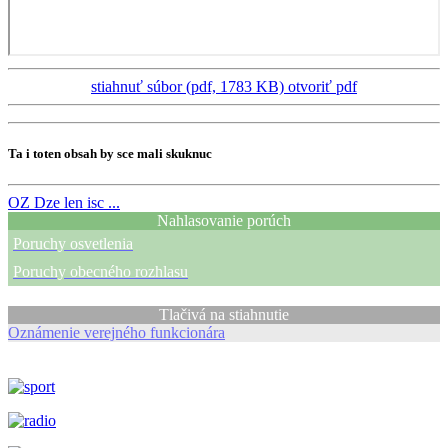
stiahnuť súbor (pdf, 1783 KB)
otvoriť pdf
Ta i toten obsah by sce mali skuknuc
OZ
Dze len isc ...
Nahlasovanie porúch
Poruchy osvetlenia
Poruchy obecného rozhlasu
Tlačivá na stiahnutie
Oznámenie verejného funkcionára