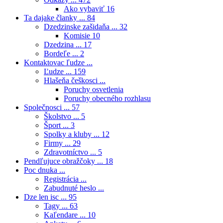
Ako vybaviť
16
Ta dajake članky ...
84
Dzedzinske zašidaňa ...
32
Komisie
10
Dzedzina ...
17
Bordeľe ...
2
Kontaktovac ľudze ...
Ľudze ...
159
Hlašeňa češkosci ...
Poruchy osvetlenia
Poruchy obecného rozhlasu
Společnosci ...
57
Školstvo ...
5
Šport ...
3
Spolky a kluby ...
12
Firmy ...
29
Zdravotníctvo ...
5
Pendľujuce obražčoky ...
18
Poc dnuka ...
Registrácia ...
Zabudnuté heslo ...
Dze len isc ...
95
Tagy ...
63
Kaľendare ...
10