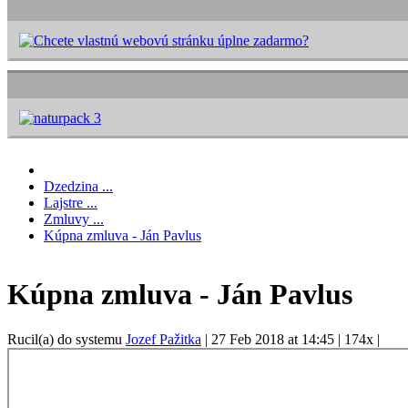
Dzedzina ...
Lajstre ...
Zmluvy ...
Kúpna zmluva - Ján Pavlus
Kúpna zmluva - Ján Pavlus
Rucil(a) do systemu
Jozef Pažitka
|
27 Feb 2018 at 14:45
|
174x
|