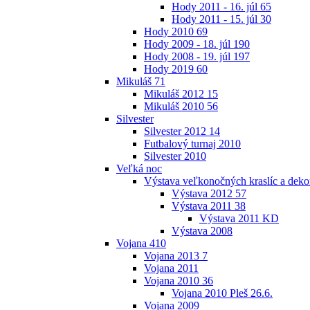
Hody 2011 - 16. júl
65
Hody 2011 - 15. júl
30
Hody 2010
69
Hody 2009 - 18. júl
190
Hody 2008 - 19. júl
197
Hody 2019
60
Mikuláš
71
Mikuláš 2012
15
Mikuláš 2010
56
Silvester
Silvester 2012
14
Futbalový turnaj 2010
Silvester 2010
Veľká noc
Výstava veľkonočných kraslíc a dekor
Výstava 2012
57
Výstava 2011
38
Výstava 2011 KD
Výstava 2008
Vojana
410
Vojana 2013
7
Vojana 2011
Vojana 2010
36
Vojana 2010 Pleš 26.6.
Vojana 2009