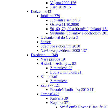
Vojana 2008
126
Літо 2019
15
Ľudze ...
643
Jubilanti
379
Jubilanti a seniori
6
Oslava 11.10.2008
50, 60, 70, 80 a 90 roční jubilanti, 15
Stretnutie jubilantov a dôchodcov 20
Uvítanie detí do života
2
Seniori
Stretnutie s občanmi 2010
Návšteva prezidenta 2008
137
Dzedzina ...
1348
Naša príroda
19
Historia dzedziny ...
82
Z minulosti
23
Ľudia z minulosti
21
Záhradkári
Z minulosti
Záplavy
121
Povodeň Lodňanka 2010
111
Farnosť
475
Kalvária
39
Kaplnka
371
Svätá omša Rovne 6. január 20