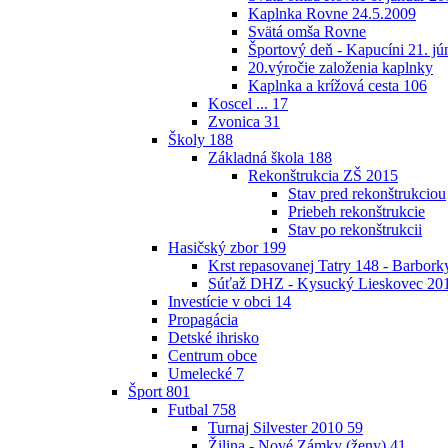
Kaplnka Rovne 24.5.2009
Svätá omša Rovne
Športový deň - Kapucíni 21. jú
20.výročie založenia kaplnky
Kaplnka a krížová cesta
106
Koscel ...
17
Zvonica
31
Školy
188
Základná škola
188
Rekonštrukcia ZŠ 2015
Stav pred rekonštrukciou
Priebeh rekonštrukcie
Stav po rekonštrukcii
Hasičský zbor
199
Krst repasovanej Tatry 148 - Barbor
Súťaž DHZ - Kysucký Lieskovec 20
Investície v obci
14
Propagácia
Detské ihrisko
Centrum obce
Umelecké
7
Šport
801
Futbal
758
Turnaj Silvester 2010
59
Žilina - Nové Zámky (ženy)
41