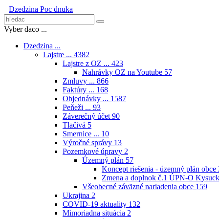
Dzedzina
Poc dnuka
Vyber daco ...
Dzedzina ...
Lajstre ...
4382
Lajstre z OZ ...
423
Nahrávky OZ na Youtube
57
Zmluvy ...
866
Faktúry ...
168
Objednávky ...
1587
Peňeži ...
93
Záverečný účet
90
Tlačivá
5
Smernice ...
10
Výročné správy
13
Pozemkové úpravy
2
Územný plán
57
Koncept riešenia - územný plán obce
Zmena a doplnok č.1 ÚPN-O Kysuck
Všeobecné záväzné nariadenia obce
159
Ukrajina
2
COVID-19 aktuality
132
Mimoriadna situácia
2