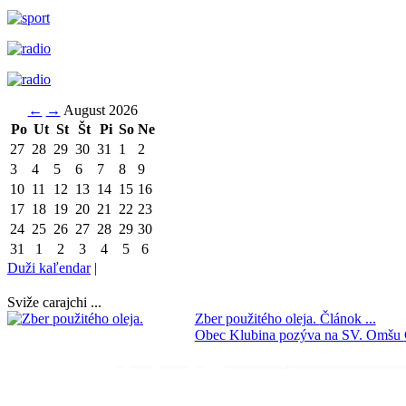
←
→
August 2026
Po
Ut
St
Št
Pi
So
Ne
27
28
29
30
31
1
2
3
4
5
6
7
8
9
10
11
12
13
14
15
16
17
18
19
20
21
22
23
24
25
26
27
28
29
30
31
1
2
3
4
5
6
Duži kaľendar
|
Sviže carajchi ...
Zber použitého oleja.
Článok ...
Obec Klubina pozýva na SV. Omšu