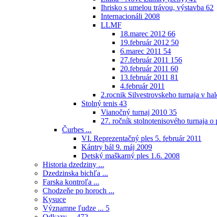
Ihrisko s umelou trávou, výstavba
62
Internacionáli 2008
LLMF
18.marec 2012
66
19.február 2012
50
6.marec 2011
54
27.február 2011
156
20.február 2011
60
13.február 2011
81
4.február 2011
2.rocnik Silvestrovskeho turnaja v h
Stolný tenis
43
Vianočný turnaj 2010
35
27. ročník stolnotenisového turnaja 
Čurbes ...
VI. Reprezentačný ples 5. február 2011
Kántry bál 9. máj 2009
Detský maškarný ples 1.6. 2008
Historia dzedziny ...
Dzedzinska bichľa ...
Farska kontroľa ...
Chodzeňe po horoch ...
Kysuce
Významne ľudze ...
5
Odkazy ...
472