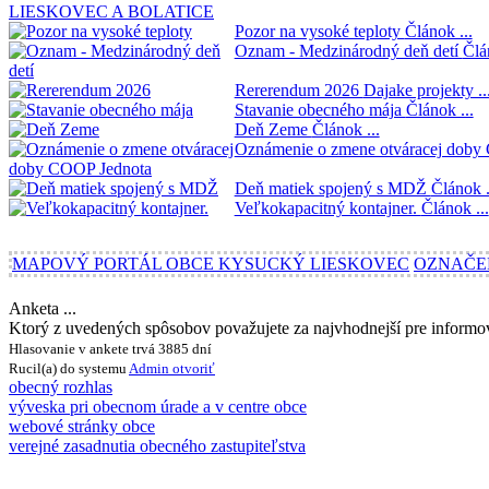
Pozor na vysoké teploty
Článok ...
Oznam - Medzinárodný deň detí
Člá
Rererendum 2026
Dajake projekty ..
Stavanie obecného mája
Článok ...
Deň Zeme
Článok ...
Oznámenie o zmene otváracej dob
Deň matiek spojený s MDŽ
Článok .
Veľkokapacitný kontajner.
Článok ...
MAPOVÝ PORTÁL OBCE KYSUCKÝ LIESKOVEC
OZNAČE
Anketa ...
Ktorý z uvedených spôsobov považujete za najvhodnejší pre inform
Hlasovanie v ankete trvá 3885 dní
Rucil(a) do systemu
Admin
otvoriť
obecný rozhlas
výveska pri obecnom úrade a v centre obce
webové stránky obce
verejné zasadnutia obecného zastupiteľstva