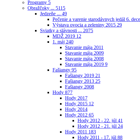
Programy
5
Obražčoky ...
5115
Jedzeňe ...
49
Pečenie a varenie starodávnych jedál 6. de
Výstava ovocia a zeleniny 2015
29
Sviatky a slávnosti ...
2075
MDŽ 2019
12
1. máj
240
Stavanie mája 2011
Stavanie mája 2009
Stavanie mája 2008
Stavanie mája 2019
9
Fašiangy
95
Fašiangy 2019
21
Fašiangy 2013
25
Fašiangy 2008
Hody
877
Hody 2017
Hody 2015
12
Hody 2014
Hody 2012
65
Hody 2012 - 22. júl
41
Hody 2012 - 21. júl
24
Hody 2011
183
Hody 2011 - 17. júl
88