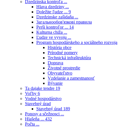
Dzedzinska kontroľa ...
Hlava dzedziny ...
Doležite ľudze ...
9
Dzedzinske zašidaňa ...
Загальнообов'язкові правила
Perši kontroľor ...
14
Kulturna chiža ...
Ľudze ve vyvoju ...
Program hospodárskeho a sociálneho rozvoja
História obce
Prírodné pomery
Technická infraštruktúra
Doprava
Životné prostredie
Obyvateľstvo
Vzdelanie a zamestnanosť
Bývanie
Ta dajake tendre
19
Voľby
6
Vodné hospodárstvo
Stavebný úrad
Stavebný úrad
189
Ponosy a sčežnosci ...
Hlašeňa ...
432
Počta ...