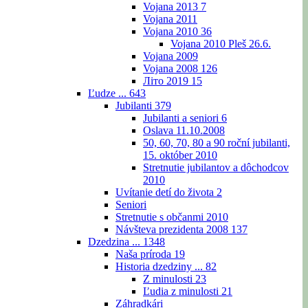
Vojana 2013
7
Vojana 2011
Vojana 2010
36
Vojana 2010 Pleš 26.6.
Vojana 2009
Vojana 2008
126
Літо 2019
15
Ľudze ...
643
Jubilanti
379
Jubilanti a seniori
6
Oslava 11.10.2008
50, 60, 70, 80 a 90 roční jubilanti,
15. október 2010
Stretnutie jubilantov a dôchodcov
2010
Uvítanie detí do života
2
Seniori
Stretnutie s občanmi 2010
Návšteva prezidenta 2008
137
Dzedzina ...
1348
Naša príroda
19
Historia dzedziny ...
82
Z minulosti
23
Ľudia z minulosti
21
Záhradkári