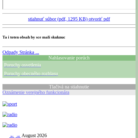
stiahnuť súbor (pdf, 1295 KB)
otvoriť pdf
Ta i toten obsah by sce mali skuknuc
Odpady
Stránka ...
Nahlasovanie porúch
Poruchy osvetlenia
Poruchy obecného rozhlasu
Tlačivá na stiahnutie
Oznámenie verejného funkcionára
←
→
August 2026