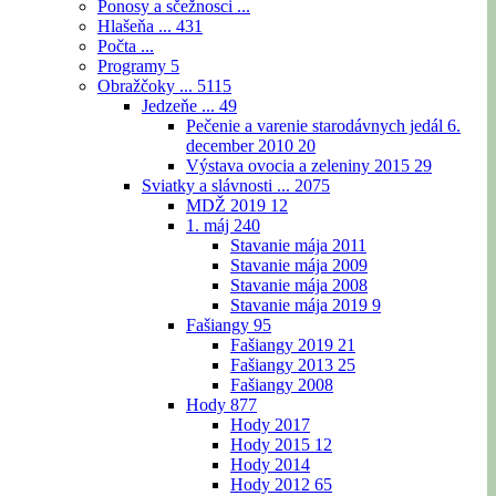
Ponosy a sčežnosci ...
Hlašeňa ...
431
Počta ...
Programy
5
Obražčoky ...
5115
Jedzeňe ...
49
Pečenie a varenie starodávnych jedál 6.
december 2010
20
Výstava ovocia a zeleniny 2015
29
Sviatky a slávnosti ...
2075
MDŽ 2019
12
1. máj
240
Stavanie mája 2011
Stavanie mája 2009
Stavanie mája 2008
Stavanie mája 2019
9
Fašiangy
95
Fašiangy 2019
21
Fašiangy 2013
25
Fašiangy 2008
Hody
877
Hody 2017
Hody 2015
12
Hody 2014
Hody 2012
65