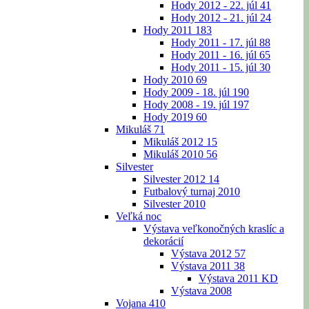
Hody 2012 - 22. júl
41
Hody 2012 - 21. júl
24
Hody 2011
183
Hody 2011 - 17. júl
88
Hody 2011 - 16. júl
65
Hody 2011 - 15. júl
30
Hody 2010
69
Hody 2009 - 18. júl
190
Hody 2008 - 19. júl
197
Hody 2019
60
Mikuláš
71
Mikuláš 2012
15
Mikuláš 2010
56
Silvester
Silvester 2012
14
Futbalový turnaj 2010
Silvester 2010
Veľká noc
Výstava veľkonočných kraslíc a
dekorácií
Výstava 2012
57
Výstava 2011
38
Výstava 2011 KD
Výstava 2008
Vojana
410