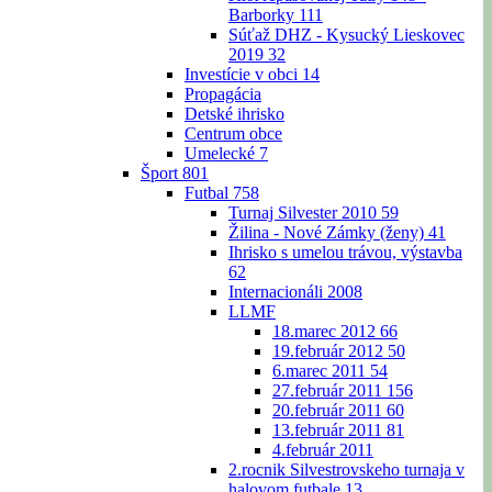
Barborky
111
Súťaž DHZ - Kysucký Lieskovec
2019
32
Investície v obci
14
Propagácia
Detské ihrisko
Centrum obce
Umelecké
7
Šport
801
Futbal
758
Turnaj Silvester 2010
59
Žilina - Nové Zámky (ženy)
41
Ihrisko s umelou trávou, výstavba
62
Internacionáli 2008
LLMF
18.marec 2012
66
19.február 2012
50
6.marec 2011
54
27.február 2011
156
20.február 2011
60
13.február 2011
81
4.február 2011
2.rocnik Silvestrovskeho turnaja v
halovom futbale
13