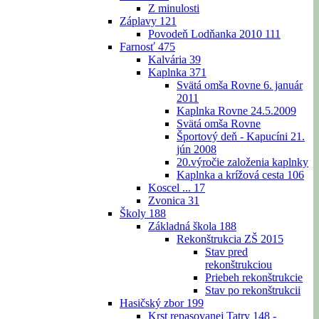
Z minulosti
Záplavy
121
Povodeň Lodňanka 2010
111
Farnosť
475
Kalvária
39
Kaplnka
371
Svätá omša Rovne 6. január
2011
Kaplnka Rovne 24.5.2009
Svätá omša Rovne
Športový deň - Kapucíni 21.
jún 2008
20.výročie založenia kaplnky
Kaplnka a krížová cesta
106
Koscel ...
17
Zvonica
31
Školy
188
Základná škola
188
Rekonštrukcia ZŠ 2015
Stav pred
rekonštrukciou
Priebeh rekonštrukcie
Stav po rekonštrukcii
Hasičský zbor
199
Krst repasovanej Tatry 148 -