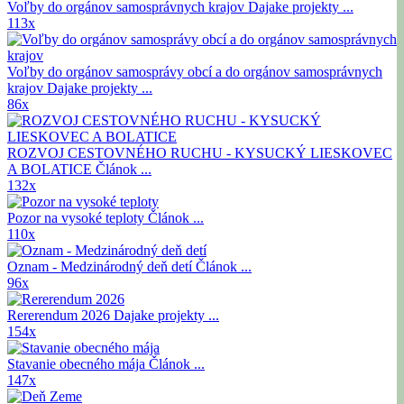
Voľby do orgánov samosprávnych krajov
Dajake projekty ...
113x
Voľby do orgánov samosprávy obcí a do orgánov samosprávnych
krajov
Dajake projekty ...
86x
ROZVOJ CESTOVNÉHO RUCHU - KYSUCKÝ LIESKOVEC
A BOLATICE
Článok ...
132x
Pozor na vysoké teploty
Článok ...
110x
Oznam - Medzinárodný deň detí
Článok ...
96x
Rererendum 2026
Dajake projekty ...
154x
Stavanie obecného mája
Článok ...
147x