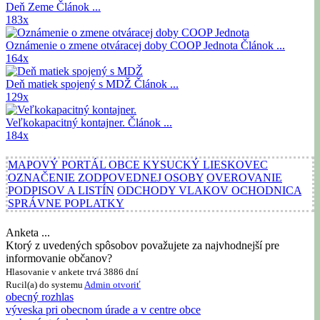
Deň Zeme
Článok ...
183x
Oznámenie o zmene otváracej doby COOP Jednota
Článok ...
164x
Deň matiek spojený s MDŽ
Článok ...
129x
Veľkokapacitný kontajner.
Článok ...
184x
MAPOVÝ PORTÁL OBCE KYSUCKÝ LIESKOVEC
OZNAČENIE ZODPOVEDNEJ OSOBY
OVEROVANIE
PODPISOV A LISTÍN
ODCHODY VLAKOV OCHODNICA
SPRÁVNE POPLATKY
Anketa ...
Ktorý z uvedených spôsobov považujete za najvhodnejší pre
informovanie občanov?
Hlasovanie v ankete trvá 3886 dní
Rucil(a) do systemu
Admin
otvoriť
obecný rozhlas
výveska pri obecnom úrade a v centre obce