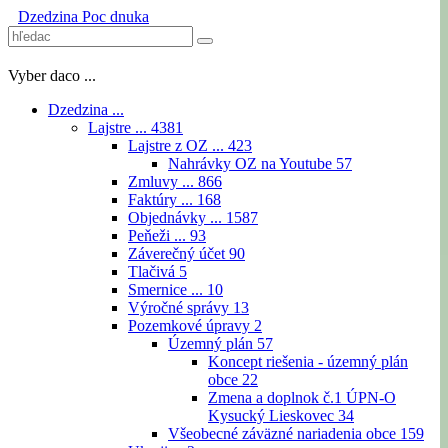
Dzedzina
Poc dnuka
Vyber daco ...
Dzedzina ...
Lajstre ...
4381
Lajstre z OZ ...
423
Nahrávky OZ na Youtube
57
Zmluvy ...
866
Faktúry ...
168
Objednávky ...
1587
Peňeži ...
93
Záverečný účet
90
Tlačivá
5
Smernice ...
10
Výročné správy
13
Pozemkové úpravy
2
Územný plán
57
Koncept riešenia - územný plán
obce
22
Zmena a doplnok č.1 ÚPN-O
Kysucký Lieskovec
34
Všeobecné záväzné nariadenia obce
159