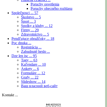
Poruchy osvetlenia
Poruchy obecného rozhlasu
Společnosci ...
57
Školstvo ...
5
Šport ...
3
Spolky a kluby ...
12
Firmy ...
29
Zdravotníctvo ...
5
Pendľujuce obražčoky ...
18
Poc dnuka ...
Registrácia ...
Zabudnuté heslo ...
Dze len isc ...
95
Tagy ...
63
Kaľendare ...
10
Ankety ...
6
Formuláre ...
12
Grafy ...
22
Slideshow ...
14
Ваш власний веб-сайт
Kontakt ...
041/4231121