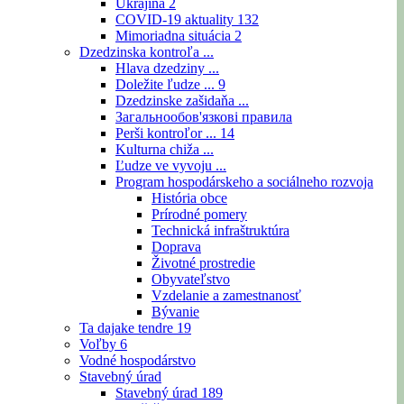
Ukrajina
2
COVID-19 aktuality
132
Mimoriadna situácia
2
Dzedzinska kontroľa ...
Hlava dzedziny ...
Doležite ľudze ...
9
Dzedzinske zašidaňa ...
Загальнообов'язкові правила
Perši kontroľor ...
14
Kulturna chiža ...
Ľudze ve vyvoju ...
Program hospodárskeho a sociálneho rozvoja
História obce
Prírodné pomery
Technická infraštruktúra
Doprava
Životné prostredie
Obyvateľstvo
Vzdelanie a zamestnanosť
Bývanie
Ta dajake tendre
19
Voľby
6
Vodné hospodárstvo
Stavebný úrad
Stavebný úrad
189