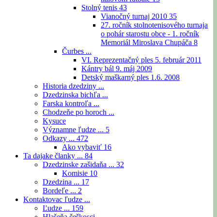
Stolný tenis
43
Vianočný turnaj 2010
35
27. ročník stolnotenisového turnaja
o pohár starostu obce - 1. ročník
Memoriál Miroslava Chupáča
8
Čurbes ...
VI. Reprezentačný ples 5. február 2011
Kántry bál 9. máj 2009
Detský maškarný ples 1.6. 2008
Historia dzedziny ...
Dzedzinska bichľa ...
Farska kontroľa ...
Chodzeňe po horoch ...
Kysuce
Významne ľudze ...
5
Odkazy ...
472
Ako vybaviť
16
Ta dajake članky ...
84
Dzedzinske zašidaňa ...
32
Komisie
10
Dzedzina ...
17
Bordeľe ...
2
Kontaktovac ľudze ...
Ľudze ...
159
Hlašeňa češkosci ...