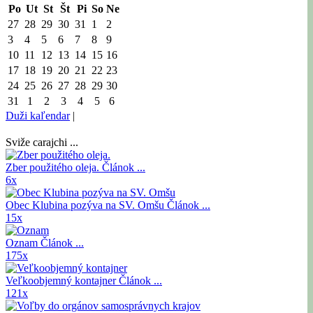
Po
Ut
St
Št
Pi
So
Ne
27
28
29
30
31
1
2
3
4
5
6
7
8
9
10
11
12
13
14
15
16
17
18
19
20
21
22
23
24
25
26
27
28
29
30
31
1
2
3
4
5
6
Duži kaľendar
|
Sviže carajchi ...
Zber použitého oleja.
Článok ...
6x
Obec Klubina pozýva na SV. Omšu
Článok ...
15x
Oznam
Článok ...
175x
Veľkoobjemný kontajner
Článok ...
121x