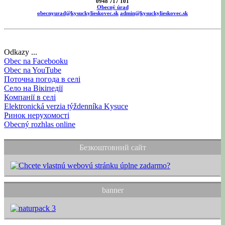
0948 717 101
Obecný úrad
obecnyurad@kysuckylieskovec.sk
admin@kysuckylieskovec.sk
Odkazy ...
Obec na Facebooku
Obec na YouTube
Поточна погода в селі
Село на Вікіпедії
Компанії в селі
Elektronická verzia týždenníka Kysuce
Ринок нерухомості
Obecný rozhlas online
Безкоштовний сайт
banner