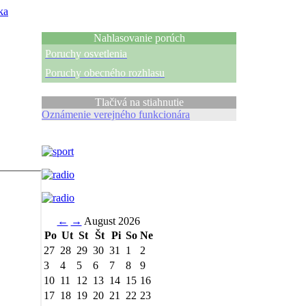
ka
Nahlasovanie porúch
Poruchy osvetlenia
Poruchy obecného rozhlasu
Tlačivá na stiahnutie
Oznámenie verejného funkcionára
←
→
August 2026
Po
Ut
St
Št
Pi
So
Ne
27
28
29
30
31
1
2
3
4
5
6
7
8
9
10
11
12
13
14
15
16
17
18
19
20
21
22
23