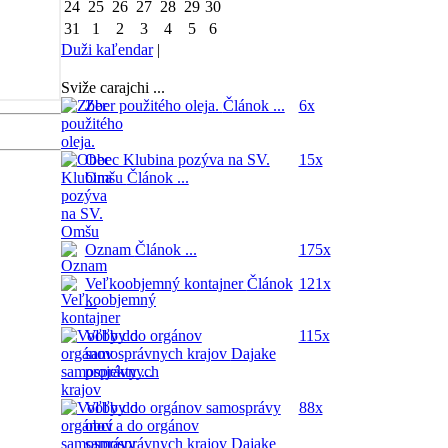
24
25
26
27
28
29
30
31
1
2
3
4
5
6
Duži kaľendar
|
Sviže carajchi ...
Zber použitého oleja.
Článok ...
6x
Obec Klubina pozýva na SV.
15x
Omšu
Článok ...
Oznam
Článok ...
175x
Veľkoobjemný kontajner
Článok
121x
...
Voľby do orgánov
115x
samosprávnych krajov
Dajake
projekty ...
Voľby do orgánov samosprávy
88x
obcí a do orgánov
samosprávnych krajov
Dajake