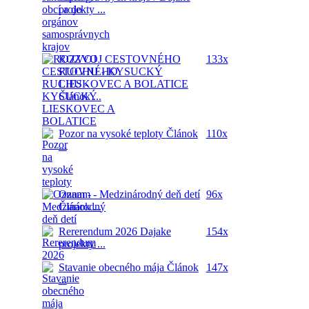
projekty ...
ROZVOJ CESTOVNÉHO
133x
RUCHU - KYSUCKÝ
LIESKOVEC A BOLATICE
Článok ...
Pozor na vysoké teploty
Článok
110x
...
Oznam - Medzinárodný deň detí
96x
Článok ...
Rererendum 2026
Dajake
154x
projekty ...
Stavanie obecného mája
Článok
147x
...