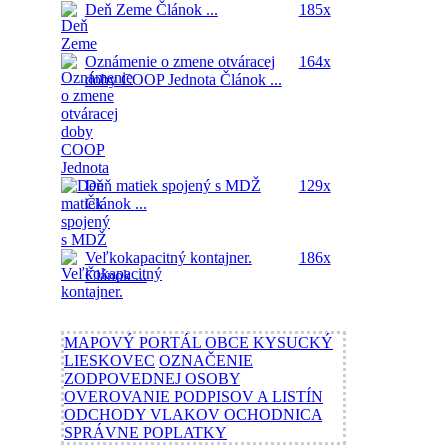
Deň Zeme
Článok ...
185x
Oznámenie o zmene otváracej
164x
doby COOP Jednota
Článok ...
Deň matiek spojený s MDŽ
129x
Článok ...
Veľkokapacitný kontajner.
186x
Článok ...
MAPOVÝ PORTÁL OBCE KYSUCKÝ
LIESKOVEC
OZNAČENIE
ZODPOVEDNEJ OSOBY
OVEROVANIE PODPISOV A LISTÍN
ODCHODY VLAKOV OCHODNICA
SPRÁVNE POPLATKY