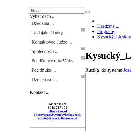
Vyber daco ...
Dzedzina ...
Dzedzina ...
84
Programy
Ta dajake članky ...
Kysucký_Liesko
Kontaktovac ľudze ...
57
Společnosci ...
Kysucký_L
18
Pendľujuce obražčoky ...
Rucil(a) do systemu
Joze
Poc dnuka ...
95
Dze len isc ...
Kontakt ...
041/4231121
0948 717 101
Obecný úrad
obecnyurad@kysuckylieskovec.sk
admin@kysuckylieskovec.sk