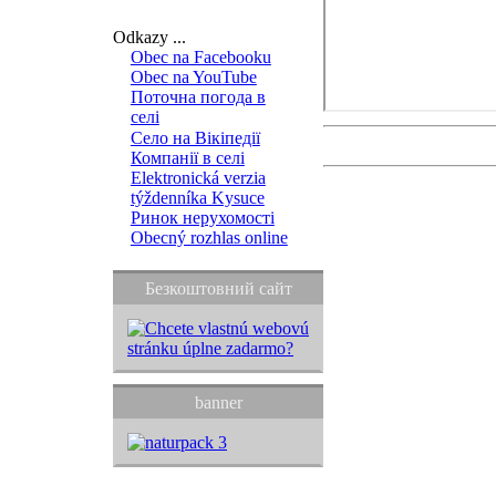
Odkazy ...
Obec na Facebooku
Obec na YouTube
Поточна погода в
селі
Село на Вікіпедії
Компанії в селі
Elektronická verzia
týždenníka Kysuce
Ринок нерухомості
Obecný rozhlas online
Безкоштовний сайт
banner