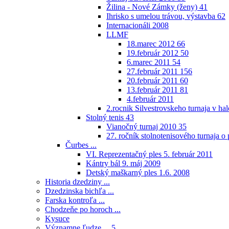
Žilina - Nové Zámky (ženy)
41
Ihrisko s umelou trávou, výstavba
62
Internacionáli 2008
LLMF
18.marec 2012
66
19.február 2012
50
6.marec 2011
54
27.február 2011
156
20.február 2011
60
13.február 2011
81
4.február 2011
2.rocnik Silvestrovskeho turnaja v h
Stolný tenis
43
Vianočný turnaj 2010
35
27. ročník stolnotenisového turnaja 
Čurbes ...
VI. Reprezentačný ples 5. február 2011
Kántry bál 9. máj 2009
Detský maškarný ples 1.6. 2008
Historia dzedziny ...
Dzedzinska bichľa ...
Farska kontroľa ...
Chodzeňe po horoch ...
Kysuce
Významne ľudze ...
5