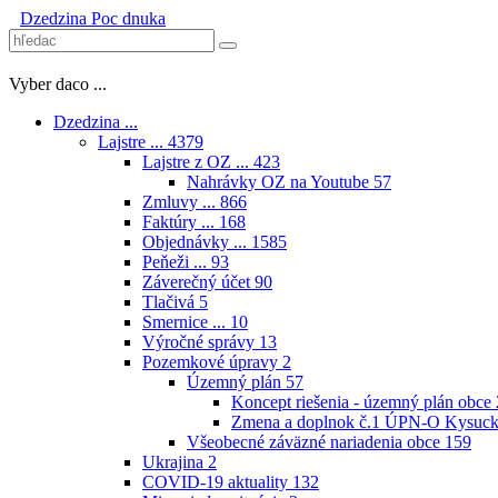
Dzedzina
Poc dnuka
Vyber daco ...
Dzedzina ...
Lajstre ...
4379
Lajstre z OZ ...
423
Nahrávky OZ na Youtube
57
Zmluvy ...
866
Faktúry ...
168
Objednávky ...
1585
Peňeži ...
93
Záverečný účet
90
Tlačivá
5
Smernice ...
10
Výročné správy
13
Pozemkové úpravy
2
Územný plán
57
Koncept riešenia - územný plán obce
Zmena a doplnok č.1 ÚPN-O Kysuck
Všeobecné záväzné nariadenia obce
159
Ukrajina
2
COVID-19 aktuality
132