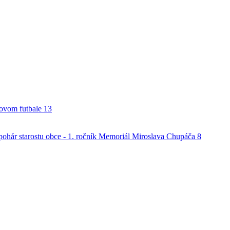
alovom futbale
13
o pohár starostu obce - 1. ročník Memoriál Miroslava Chupáča
8