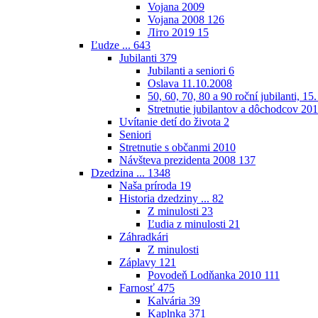
Vojana 2009
Vojana 2008
126
Літо 2019
15
Ľudze ...
643
Jubilanti
379
Jubilanti a seniori
6
Oslava 11.10.2008
50, 60, 70, 80 a 90 roční jubilanti, 15
Stretnutie jubilantov a dôchodcov 20
Uvítanie detí do života
2
Seniori
Stretnutie s občanmi 2010
Návšteva prezidenta 2008
137
Dzedzina ...
1348
Naša príroda
19
Historia dzedziny ...
82
Z minulosti
23
Ľudia z minulosti
21
Záhradkári
Z minulosti
Záplavy
121
Povodeň Lodňanka 2010
111
Farnosť
475
Kalvária
39
Kaplnka
371