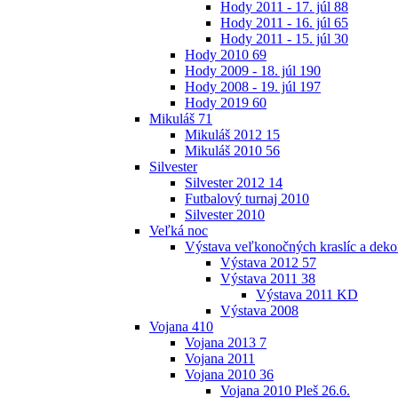
Hody 2011 - 17. júl
88
Hody 2011 - 16. júl
65
Hody 2011 - 15. júl
30
Hody 2010
69
Hody 2009 - 18. júl
190
Hody 2008 - 19. júl
197
Hody 2019
60
Mikuláš
71
Mikuláš 2012
15
Mikuláš 2010
56
Silvester
Silvester 2012
14
Futbalový turnaj 2010
Silvester 2010
Veľká noc
Výstava veľkonočných kraslíc a dekor
Výstava 2012
57
Výstava 2011
38
Výstava 2011 KD
Výstava 2008
Vojana
410
Vojana 2013
7
Vojana 2011
Vojana 2010
36
Vojana 2010 Pleš 26.6.