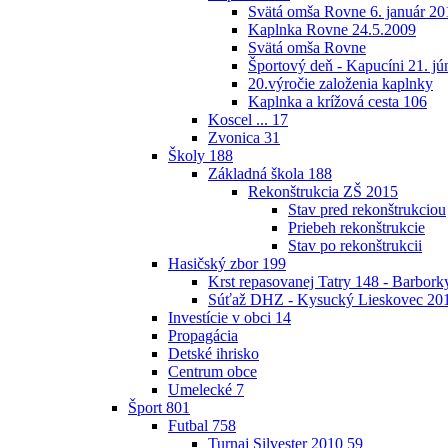
Svätá omša Rovne 6. január 20
Kaplnka Rovne 24.5.2009
Svätá omša Rovne
Športový deň - Kapucíni 21. jú
20.výročie založenia kaplnky
Kaplnka a krížová cesta
106
Koscel ...
17
Zvonica
31
Školy
188
Základná škola
188
Rekonštrukcia ZŠ 2015
Stav pred rekonštrukciou
Priebeh rekonštrukcie
Stav po rekonštrukcii
Hasičský zbor
199
Krst repasovanej Tatry 148 - Barbor
Súťaž DHZ - Kysucký Lieskovec 20
Investície v obci
14
Propagácia
Detské ihrisko
Centrum obce
Umelecké
7
Šport
801
Futbal
758
Turnaj Silvester 2010
59