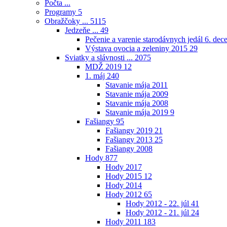
Počta ...
Programy
5
Obražčoky ...
5115
Jedzeňe ...
49
Pečenie a varenie starodávnych jedál 6. de
Výstava ovocia a zeleniny 2015
29
Sviatky a slávnosti ...
2075
MDŽ 2019
12
1. máj
240
Stavanie mája 2011
Stavanie mája 2009
Stavanie mája 2008
Stavanie mája 2019
9
Fašiangy
95
Fašiangy 2019
21
Fašiangy 2013
25
Fašiangy 2008
Hody
877
Hody 2017
Hody 2015
12
Hody 2014
Hody 2012
65
Hody 2012 - 22. júl
41
Hody 2012 - 21. júl
24
Hody 2011
183