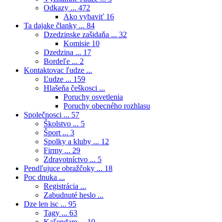
Odkazy ...
472
Ako vybaviť
16
Ta dajake članky ...
84
Dzedzinske zašidaňa ...
32
Komisie
10
Dzedzina ...
17
Bordeľe ...
2
Kontaktovac ľudze ...
Ľudze ...
159
Hlašeňa češkosci ...
Poruchy osvetlenia
Poruchy obecného rozhlasu
Společnosci ...
57
Školstvo ...
5
Šport ...
3
Spolky a kluby ...
12
Firmy ...
29
Zdravotníctvo ...
5
Pendľujuce obražčoky ...
18
Poc dnuka ...
Registrácia ...
Zabudnuté heslo ...
Dze len isc ...
95
Tagy ...
63
Kaľendare ...
10