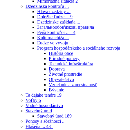
Mimoriadna situácia
2
Dzedzinska kontroľa ...
Hlava dzedziny ...
Doležite ľudze ...
9
Dzedzinske zašidaňa ...
Загальнообов'язкові правила
Perši kontroľor ...
14
Kulturna chiža ...
Ľudze ve vyvoju ...
Program hospodárskeho a sociálneho rozvoja
História obce
Prírodné pomery
Technická infraštruktúra
Doprava
Životné prostredie
Obyvateľstvo
Vzdelanie a zamestnanosť
Bývanie
Ta dajake tendre
19
Voľby
6
Vodné hospodárstvo
Stavebný úrad
Stavebný úrad
189
Ponosy a sčežnosci ...
Hlašeňa ...
431