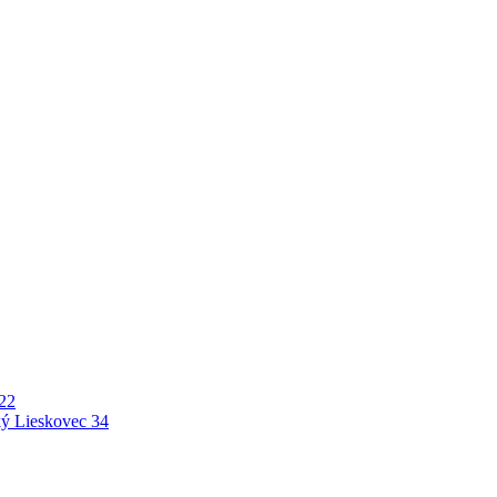
22
ý Lieskovec
34