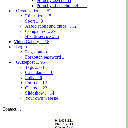
Poruchy osvetlenia
Poruchy obecného rozhlasu
Organizations ...
57
Education ...
5
Sport ...
3
Associations and clubs ...
12
Companies ...
29
Health service ...
5
Video Gallery ...
18
Login ...
Registration ...
Forgotten password ...
Guidepost ...
95
Tags ...
63
Calendars ...
10
Polls ...
6
Forms ...
12
Charts ...
22
Slideshow ...
14
Your own website
Contact ...
041/4231121
0948 717 101
Obecný úrad