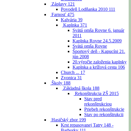
Záplavy
121
Povodeň Lodňanka 2010
111
Farnosť
475
Kalvária
39
Kaplnka
371
Svätá omša Rovne 6. január
2011
Kaplnka Rovne 24.5.2009
Svätá omša Rovne
Športový deň - Kapucíni 21.
jún 2008
20.výročie založenia kaplnky
Kaplnka a krížová cesta
106
Church ...
17
Zvonica
31
Školy
188
Základná škola
188
Rekonštrukcia ZŠ 2015
Stav pred
rekonštrukciou
Priebeh rekonštrukcie
Stav po rekonštrukcii
Hasičský zbor
199
Krst repasovanej Tatry 148 -
Barborky
111