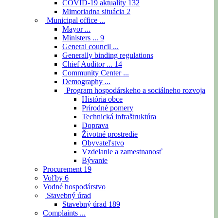
COVID-19 aktuality
132
Mimoriadna situácia
2
Municipal office ...
Mayor ...
Ministers ...
9
General council ...
Generally binding regulations
Chief Auditor ...
14
Community Center ...
Demography ...
Program hospodárskeho a sociálneho rozvoja
História obce
Prírodné pomery
Technická infraštruktúra
Doprava
Životné prostredie
Obyvateľstvo
Vzdelanie a zamestnanosť
Bývanie
Procurement
19
Voľby
6
Vodné hospodárstvo
Stavebný úrad
Stavebný úrad
189
Complaints ...