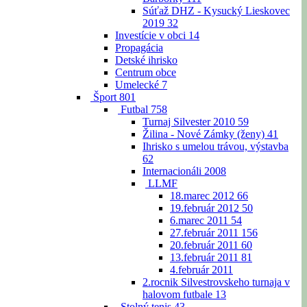
Súťaž DHZ - Kysucký Lieskovec
2019
32
Investície v obci
14
Propagácia
Detské ihrisko
Centrum obce
Umelecké
7
Šport
801
Futbal
758
Turnaj Silvester 2010
59
Žilina - Nové Zámky (ženy)
41
Ihrisko s umelou trávou, výstavba
62
Internacionáli 2008
LLMF
18.marec 2012
66
19.február 2012
50
6.marec 2011
54
27.február 2011
156
20.február 2011
60
13.február 2011
81
4.február 2011
2.rocnik Silvestrovskeho turnaja v
halovom futbale
13
Stolný tenis
43