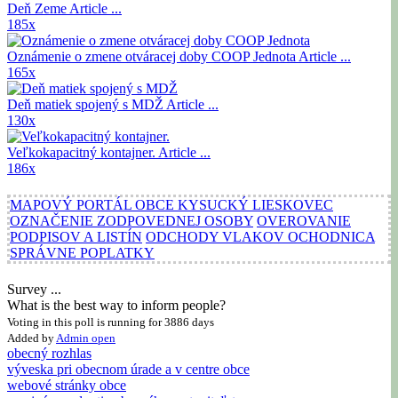
Deň Zeme
Article ...
185x
Oznámenie o zmene otváracej doby COOP Jednota
Article ...
165x
Deň matiek spojený s MDŽ
Article ...
130x
Veľkokapacitný kontajner.
Article ...
186x
MAPOVÝ PORTÁL OBCE KYSUCKÝ LIESKOVEC
OZNAČENIE ZODPOVEDNEJ OSOBY
OVEROVANIE
PODPISOV A LISTÍN
ODCHODY VLAKOV OCHODNICA
SPRÁVNE POPLATKY
Survey ...
What is the best way to inform people?
Voting in this poll is running for 3886 days
Added by
Admin
open
obecný rozhlas
výveska pri obecnom úrade a v centre obce
webové stránky obce