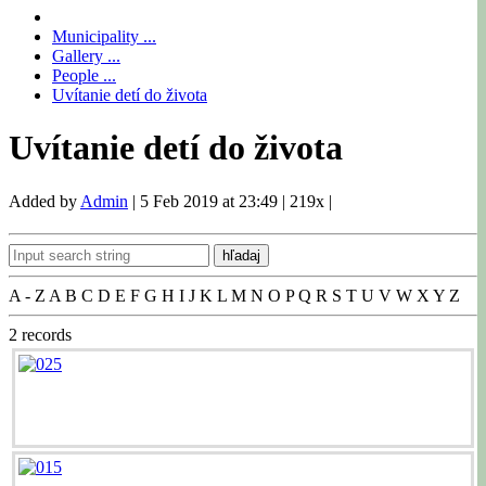
Municipality ...
Gallery ...
People ...
Uvítanie detí do života
Uvítanie detí do života
Added by
Admin
|
5 Feb 2019 at 23:49
|
219x
|
hľadaj
A - Z
A
B
C
D
E
F
G
H
I
J
K
L
M
N
O
P
Q
R
S
T
U
V
W
X
Y
Z
2
records