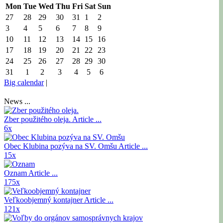
Mon
Tue
Wed
Thu
Fri
Sat
Sun
27
28
29
30
31
1
2
3
4
5
6
7
8
9
10
11
12
13
14
15
16
17
18
19
20
21
22
23
24
25
26
27
28
29
30
31
1
2
3
4
5
6
Big calendar
|
News ...
Zber použitého oleja.
Article ...
6x
Obec Klubina pozýva na SV. Omšu
Article ...
15x
Oznam
Article ...
175x
Veľkoobjemný kontajner
Article ...
121x