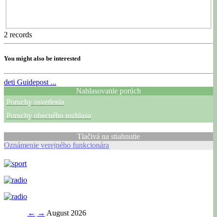
2
records
You might also be interested
deti
Guidepost ...
Nahlasovanie porúch
Poruchy osvetlenia
Poruchy obecného rozhlasu
Tlačivá na stiahnutie
Oznámenie verejného funkcionára
←
→
August 2026