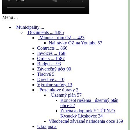
Menu ...
Municipality ...
Documents ...
4385
Minutes from OZ ...
423
Nahrávky OZ na Youtube
57
Contracts ...
866
Invoices ...
168
Orders ...
1587
Budget ...
93
Záverečný účet
90
Tlačivá
5
Directive ...
10
Výročné správy
13
Pozemkové úpravy
2
Územný plán
57
Koncept riešenia - územný plán
obce
22
Zmena a doplnok č.1 ÚPN-O
Kysucký Lieskovec
34
Všeobecné záväzné nariadenia obce
159
Ukrajina
2