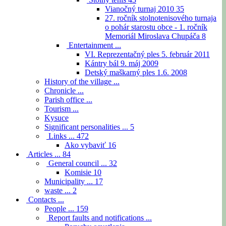
Vianočný turnaj 2010
35
27. ročník stolnotenisového turnaja
o pohár starostu obce - 1. ročník
Memoriál Miroslava Chupáča
8
Entertainment ...
VI. Reprezentačný ples 5. február 2011
Kántry bál 9. máj 2009
Detský maškarný ples 1.6. 2008
History of the village ...
Chronicle ...
Parish office ...
Tourism ...
Kysuce
Significant personalities ...
5
Links ...
472
Ako vybaviť
16
Articles ...
84
General council ...
32
Komisie
10
Municipality ...
17
waste ...
2
Contacts ...
People ...
159
Report faults and notifications ...