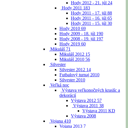
Hody 2012 - 21. júl
24
Hody 2011
183
Hody 2011 - 17. júl
88
Hody 2011 - 16. júl
65
Hody 2011 - 15. júl
30
Hody 2010
69
Hody 2009 - 18. júl
190
Hody 2008 - 19. júl
197
Hody 2019
60
Mikuláš
71
Mikuláš 2012
15
Mikuláš 2010
56
Silvester
Silvester 2012
14
Futbalový turnaj 2010
Silvester 2010
Veľká noc
Výstava veľkonočných kraslíc a
dekorácií
Výstava 2012
57
Výstava 2011
38
Výstava 2011 KD
Výstava 2008
Vojana
410
Vojana 2013
7