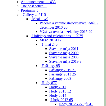
Announcements ...
433
The post office ...
Programy
5
Gallery ...
5115
Meal ...
49
Pečenie a varenie starodávnych jedál 6.
december 2010
20
Výstava ovocia a zeleniny 2015
29
Holidays and celebrations ...
2075
MDŽ 2019
12
1. máj
240
Stavanie mája 2011
Stavanie mája 2009
Stavanie mája 2008
Stavanie mája 2019
9
Fašiangy
95
Fašiangy 2019
21
Fašiangy 2013
25
Fašiangy 2008
Hody
877
Hody 2017
Hody 2015
12
Hody 2014
Hody 2012
65
Hody 2012 - 22. júl
41