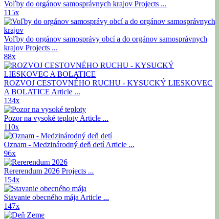
Voľby do orgánov samosprávnych krajov
Projects ...
115x
Voľby do orgánov samosprávy obcí a do orgánov samosprávnych
krajov
Projects ...
88x
ROZVOJ CESTOVNÉHO RUCHU - KYSUCKÝ LIESKOVEC
A BOLATICE
Article ...
134x
Pozor na vysoké teploty
Article ...
110x
Oznam - Medzinárodný deň detí
Article ...
96x
Rererendum 2026
Projects ...
154x
Stavanie obecného mája
Article ...
147x