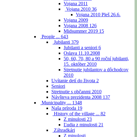
Vojana 2011
Vojana 2010
36
Vojana 2010 Pleš 26.6.
Vojana 2009
Vojana 2008
126
Midsummer 2019
15
People ...
643
Jubilanti
379
Jubilanti a seniori
6
Oslava 11.10.2008
50, 60, 70, 80 a 90 roční jubilanti,
15. október 2010
Stretnutie jubilantov a dôchodcov
2010
Uvítanie detí do života
2
Seniori
Stretnutie s občanmi 2010
Návšteva prezidenta 2008
137
Municipality ...
1348
Naša príroda
19
History of the village ...
82
Z minulosti
23
Ľudia z minulosti
21
Záhradkári
Z minulosti