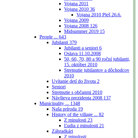
Vojana 2011
Vojana 2010
36
Vojana 2010 Pleš 26.6.
Vojana 2009
Vojana 2008
126
Midsummer 2019
15
People ...
643
Jubilanti
379
Jubilanti a seniori
6
Oslava 11.10.2008
50, 60, 70, 80 a 90 roční jubilanti,
15. október 2010
Stretnutie jubilantov a dôchodcov
2010
Uvítanie detí do života
2
Seniori
Stretnutie s občanmi 2010
Návšteva prezidenta 2008
137
Municipality ...
1348
Naša príroda
19
History of the village ...
82
Z minulosti
23
Ľudia z minulosti
21
Záhradkári
Z minulosti