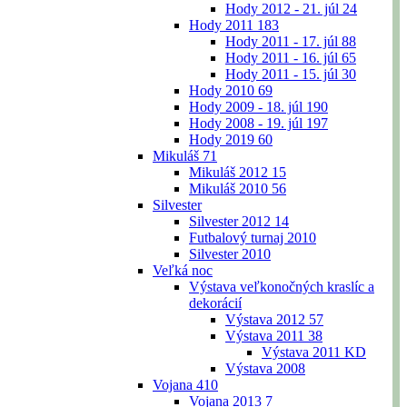
Hody 2012 - 21. júl
24
Hody 2011
183
Hody 2011 - 17. júl
88
Hody 2011 - 16. júl
65
Hody 2011 - 15. júl
30
Hody 2010
69
Hody 2009 - 18. júl
190
Hody 2008 - 19. júl
197
Hody 2019
60
Mikuláš
71
Mikuláš 2012
15
Mikuláš 2010
56
Silvester
Silvester 2012
14
Futbalový turnaj 2010
Silvester 2010
Veľká noc
Výstava veľkonočných kraslíc a
dekorácií
Výstava 2012
57
Výstava 2011
38
Výstava 2011 KD
Výstava 2008
Vojana
410
Vojana 2013
7