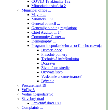
COVID-19 aktuality
132
Mimoriadna situácia
2
Municipal office ...
Mayor ...
Ministers ...
9
General council ...
Generally binding regulations
Chief Auditor ...
14
Community Center ...
Demography ...
Program hospodárskeho a sociálneho rozvoja
História obce
Prírodné pomery
Technická infraštruktúra
Doprava
Životné prostredie
Obyvateľstvo
Vzdelanie a zamestnanosť
Bývanie
Procurement
19
Voľby
6
Vodné hospodárstvo
Stavebný úrad
Stavebný úrad
189
Complaints ...