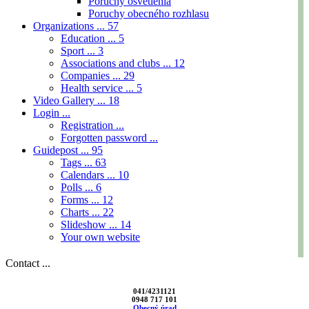
Poruchy osvetlenia
Poruchy obecného rozhlasu
Organizations ...
57
Education ...
5
Sport ...
3
Associations and clubs ...
12
Companies ...
29
Health service ...
5
Video Gallery ...
18
Login ...
Registration ...
Forgotten password ...
Guidepost ...
95
Tags ...
63
Calendars ...
10
Polls ...
6
Forms ...
12
Charts ...
22
Slideshow ...
14
Your own website
Contact ...
041/4231121
0948 717 101
Obecný úrad