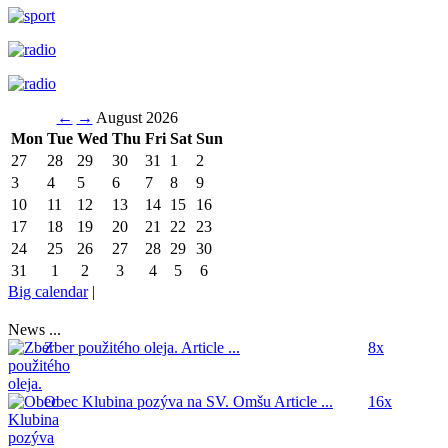
←
→
August 2026
Mon
Tue
Wed
Thu
Fri
Sat
Sun
27
28
29
30
31
1
2
3
4
5
6
7
8
9
10
11
12
13
14
15
16
17
18
19
20
21
22
23
24
25
26
27
28
29
30
31
1
2
3
4
5
6
Big calendar
|
News ...
Zber použitého oleja.
Article ...
8x
Obec Klubina pozýva na SV. Omšu
Article ...
16x