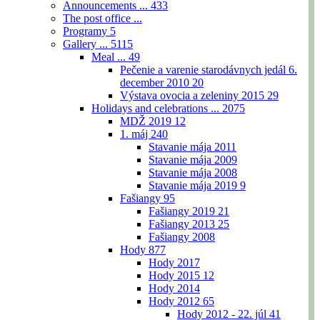
Announcements ...
433
The post office ...
Programy
5
Gallery ...
5115
Meal ...
49
Pečenie a varenie starodávnych jedál 6.
december 2010
20
Výstava ovocia a zeleniny 2015
29
Holidays and celebrations ...
2075
MDŽ 2019
12
1. máj
240
Stavanie mája 2011
Stavanie mája 2009
Stavanie mája 2008
Stavanie mája 2019
9
Fašiangy
95
Fašiangy 2019
21
Fašiangy 2013
25
Fašiangy 2008
Hody
877
Hody 2017
Hody 2015
12
Hody 2014
Hody 2012
65
Hody 2012 - 22. júl
41