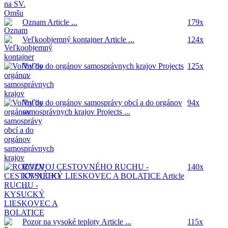
Oznam
Article ...
179x
Veľkoobjemný kontajner
Article ...
124x
Voľby do orgánov samosprávnych krajov
Projects
125x
...
Voľby do orgánov samosprávy obcí a do orgánov
94x
samosprávnych krajov
Projects ...
ROZVOJ CESTOVNÉHO RUCHU -
140x
KYSUCKÝ LIESKOVEC A BOLATICE
Article
...
Pozor na vysoké teploty
Article ...
115x