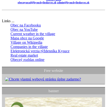
obecnyurad@kysuckylieskovec.sk
admin@kysuckylieskovec.sk
Links ...
Obec na Facebooku
Obec na YouTube
Current weather in the village
Mapa obce na Google
Village on Wikipedia
Companies in the village
Elektronická verzia týždenníka Kysuce
Real estate market
Obecný rozhlas online
Free website
banner