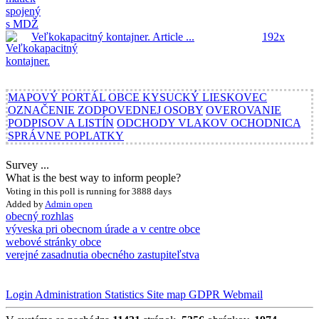
Veľkokapacitný kontajner.
Article ...
192x
MAPOVÝ PORTÁL OBCE KYSUCKÝ LIESKOVEC
OZNAČENIE ZODPOVEDNEJ OSOBY
OVEROVANIE
PODPISOV A LISTÍN
ODCHODY VLAKOV OCHODNICA
SPRÁVNE POPLATKY
Survey ...
What is the best way to inform people?
Voting in this poll is running for 3888 days
Added by
Admin
open
obecný rozhlas
výveska pri obecnom úrade a v centre obce
webové stránky obce
verejné zasadnutia obecného zastupiteľstva
Login
Administration
Statistics
Site map
GDPR
Webmail