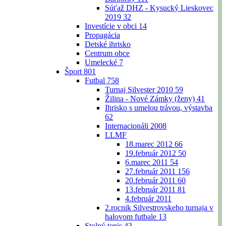
Súťaž DHZ - Kysucký Lieskovec
2019
32
Investície v obci
14
Propagácia
Detské ihrisko
Centrum obce
Umelecké
7
Šport
801
Futbal
758
Turnaj Silvester 2010
59
Žilina - Nové Zámky (ženy)
41
Ihrisko s umelou trávou, výstavba
62
Internacionáli 2008
LLMF
18.marec 2012
66
19.február 2012
50
6.marec 2011
54
27.február 2011
156
20.február 2011
60
13.február 2011
81
4.február 2011
2.rocnik Silvestrovskeho turnaja v
halovom futbale
13
Stolný tenis
43