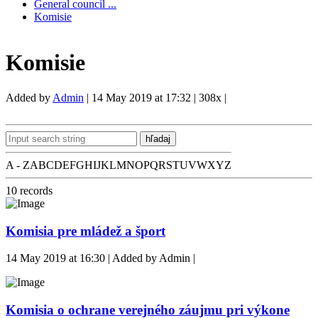
General council ...
Komisie
Komisie
Added by
Admin
|
14 May 2019 at 17:32
|
308x
|
hľadaj
A - Z
A
B
C
D
E
F
G
H
I
J
K
L
M
N
O
P
Q
R
S
T
U
V
W
X
Y
Z
10
records
Komisia pre mládež a šport
14 May 2019 at 16:30 | Added by Admin |
Komisia o ochrane verejného záujmu pri výkone