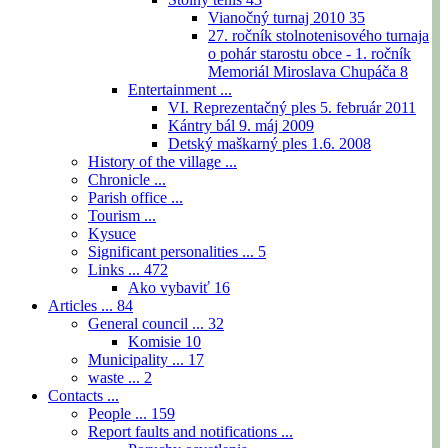
Vianočný turnaj 2010
35
27. ročník stolnotenisového turnaja
o pohár starostu obce - 1. ročník
Memoriál Miroslava Chupáča
8
Entertainment ...
VI. Reprezentačný ples 5. február 2011
Kántry bál 9. máj 2009
Detský maškarný ples 1.6. 2008
History of the village ...
Chronicle ...
Parish office ...
Tourism ...
Kysuce
Significant personalities ...
5
Links ...
472
Ako vybaviť
16
Articles ...
84
General council ...
32
Komisie
10
Municipality ...
17
waste ...
2
Contacts ...
People ...
159
Report faults and notifications ...