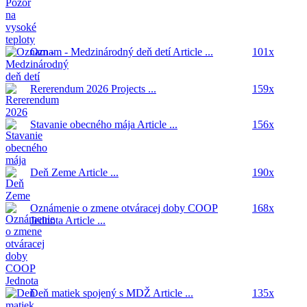
Oznam - Medzinárodný deň detí
Article ...
101x
Rererendum 2026
Projects ...
159x
Stavanie obecného mája
Article ...
156x
Deň Zeme
Article ...
190x
Oznámenie o zmene otváracej doby COOP
168x
Jednota
Article ...
Deň matiek spojený s MDŽ
Article ...
135x