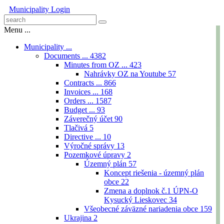
Municipality
Login
Menu ...
Municipality ...
Documents ...
4382
Minutes from OZ ...
423
Nahrávky OZ na Youtube
57
Contracts ...
866
Invoices ...
168
Orders ...
1587
Budget ...
93
Záverečný účet
90
Tlačivá
5
Directive ...
10
Výročné správy
13
Pozemkové úpravy
2
Územný plán
57
Koncept riešenia - územný plán
obce
22
Zmena a doplnok č.1 ÚPN-O
Kysucký Lieskovec
34
Všeobecné záväzné nariadenia obce
159
Ukrajina
2