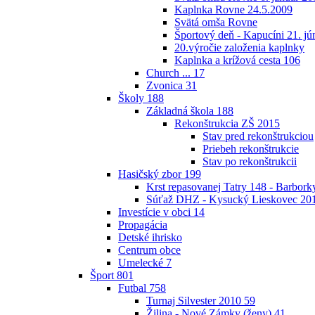
Kaplnka Rovne 24.5.2009
Svätá omša Rovne
Športový deň - Kapucíni 21. jú
20.výročie založenia kaplnky
Kaplnka a krížová cesta
106
Church ...
17
Zvonica
31
Školy
188
Základná škola
188
Rekonštrukcia ZŠ 2015
Stav pred rekonštrukciou
Priebeh rekonštrukcie
Stav po rekonštrukcii
Hasičský zbor
199
Krst repasovanej Tatry 148 - Barbor
Súťaž DHZ - Kysucký Lieskovec 20
Investície v obci
14
Propagácia
Detské ihrisko
Centrum obce
Umelecké
7
Šport
801
Futbal
758
Turnaj Silvester 2010
59
Žilina - Nové Zámky (ženy)
41