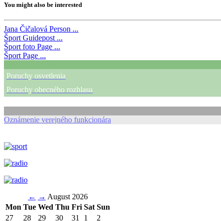
You might also be interested
Jana Čičalová
Person ...
Šport
Guidepost ...
Šport foto
Page ...
Šport
Page ...
Poruchy osvetlenia
Poruchy obecného rozhlasu
Oznámenie verejného funkcionára
←
→
August 2026
Mon
Tue
Wed
Thu
Fri
Sat
Sun
27
28
29
30
31
1
2