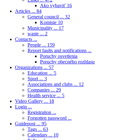
Ako vybaviť
16
Articles ...
84
General council ...
32
Komisie
10
Municipality ...
17
waste ...
2
Contacts ...
People ...
159
Report faults and notifications ...
Poruchy osvetlenia
Poruchy obecného rozhlasu
Organizations ...
57
Education ...
5
Sport ...
3
Associations and clubs ...
12
Companies ...
29
Health service ...
5
Video Gallery ...
18
Login ...
Registration ...
Forgotten password ...
Guidepost ...
95
Tags ...
63
Calendars ...
10