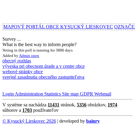
MAPOVÝ PORTÁL OBCE KYSUCKÝ LIESKOVEC
OZNAČE
Survey ...
What is the best way to inform people?
Voting in this poll is running for 3886 days
Added by
Admin
open
obecný rozhlas
výveska pri obecnom úrade a v centre obce
webové stránky obce
verejné zasadnutia obecného zastupiteľstva
Login
Administration
Statistics
Site map
GDPR
Webmail
V systéme sa nachádza
11431
stránok,
5356
obrázkov,
1974
súborov a
1703
používateľov
© Kysucký Lieskovec 2026
| developed by
bainry