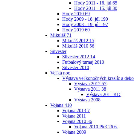
Hody 2011 - 16. júl
65
Hody 2011 - 15. júl
30
Hody 2010
69
Hody 2009 - 18. júl
190
Hody 2008 - 19. júl
197
Hody 2019
60
Mikuláš
71
Mikuláš 2012
15
Mikuláš 2010
56
Silvester
Silvester 2012
14
Futbalový turnaj 2010
Silvester 2010
Veľká noc
Výstava veľkonočných kraslíc a dekor
Výstava 2012
57
Výstava 2011
38
Výstava 2011 KD
Výstava 2008
Vojana
410
Vojana 2013
7
Vojana 2011
Vojana 2010
36
Vojana 2010 Pleš 26.6.
Vojana 2009