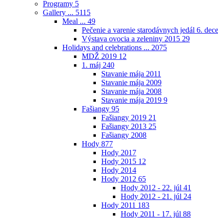
Programy
5
Gallery ...
5115
Meal ...
49
Pečenie a varenie starodávnych jedál 6. de
Výstava ovocia a zeleniny 2015
29
Holidays and celebrations ...
2075
MDŽ 2019
12
1. máj
240
Stavanie mája 2011
Stavanie mája 2009
Stavanie mája 2008
Stavanie mája 2019
9
Fašiangy
95
Fašiangy 2019
21
Fašiangy 2013
25
Fašiangy 2008
Hody
877
Hody 2017
Hody 2015
12
Hody 2014
Hody 2012
65
Hody 2012 - 22. júl
41
Hody 2012 - 21. júl
24
Hody 2011
183
Hody 2011 - 17. júl
88