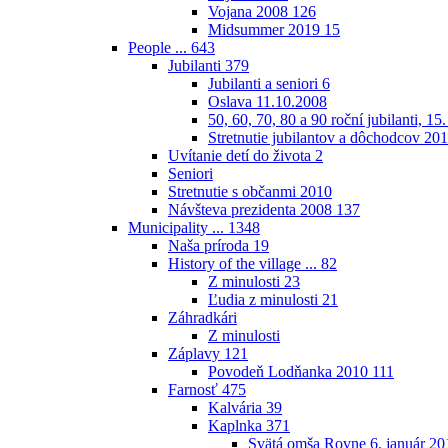
Vojana 2008
126
Midsummer 2019
15
People ...
643
Jubilanti
379
Jubilanti a seniori
6
Oslava 11.10.2008
50, 60, 70, 80 a 90 roční jubilanti, 15
Stretnutie jubilantov a dôchodcov 20
Uvítanie detí do života
2
Seniori
Stretnutie s občanmi 2010
Návšteva prezidenta 2008
137
Municipality ...
1348
Naša príroda
19
History of the village ...
82
Z minulosti
23
Ľudia z minulosti
21
Záhradkári
Z minulosti
Záplavy
121
Povodeň Lodňanka 2010
111
Farnosť
475
Kalvária
39
Kaplnka
371
Svätá omša Rovne 6. január 20