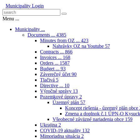
Municipality
Login
Menu ...
Municipality ...
Documents ...
4385
Minutes from OZ ...
423
Nahrávky OZ na Youtube
57
Contracts ...
866
Invoices ...
168
Orders ...
1587
Budget ...
93
Záverečný účet
90
Tlačivá
5
Directive ...
10
Výročné správy
13
Pozemkové úpravy
2
Územný plán
57
Koncept riešenia - územný plán obce
Zmena a doplnok č.1 ÚPN-O Kysuck
Všeobecné záväzné nariadenia obce
159
Ukrajina
2
COVID-19 aktuality
132
Mimoriadna situácia
2