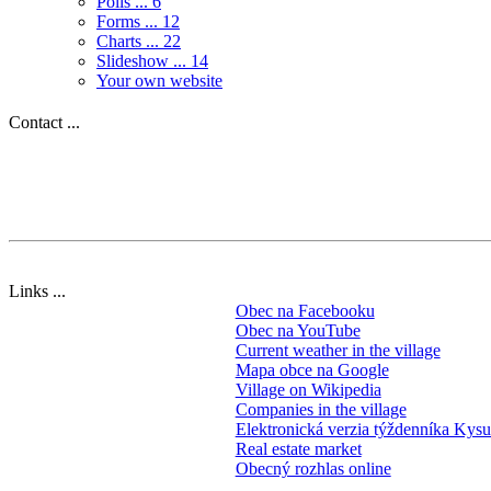
Polls ...
6
Forms ...
12
Charts ...
22
Slideshow ...
14
Your own website
Contact ...
Links ...
Obec na Facebooku
Obec na YouTube
Current weather in the village
Mapa obce na Google
Village on Wikipedia
Companies in the village
Elektronická verzia týždenníka Kys
Real estate market
Obecný rozhlas online