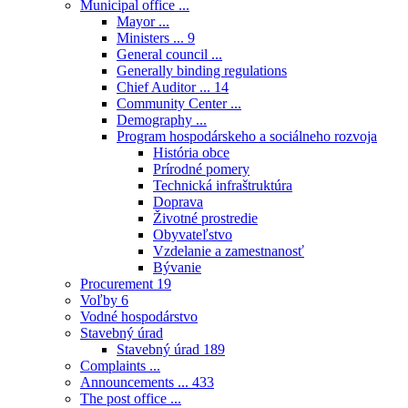
Municipal office ...
Mayor ...
Ministers ...
9
General council ...
Generally binding regulations
Chief Auditor ...
14
Community Center ...
Demography ...
Program hospodárskeho a sociálneho rozvoja
História obce
Prírodné pomery
Technická infraštruktúra
Doprava
Životné prostredie
Obyvateľstvo
Vzdelanie a zamestnanosť
Bývanie
Procurement
19
Voľby
6
Vodné hospodárstvo
Stavebný úrad
Stavebný úrad
189
Complaints ...
Announcements ...
433
The post office ...