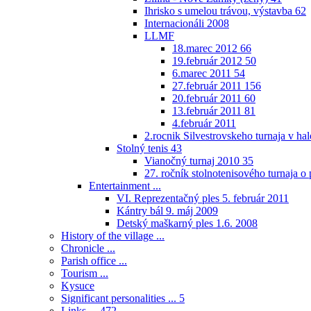
Ihrisko s umelou trávou, výstavba
62
Internacionáli 2008
LLMF
18.marec 2012
66
19.február 2012
50
6.marec 2011
54
27.február 2011
156
20.február 2011
60
13.február 2011
81
4.február 2011
2.rocnik Silvestrovskeho turnaja v h
Stolný tenis
43
Vianočný turnaj 2010
35
27. ročník stolnotenisového turnaja 
Entertainment ...
VI. Reprezentačný ples 5. február 2011
Kántry bál 9. máj 2009
Detský maškarný ples 1.6. 2008
History of the village ...
Chronicle ...
Parish office ...
Tourism ...
Kysuce
Significant personalities ...
5
Links ...
472