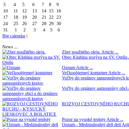
3
4
5
6
7
8
9
10
11
12
13
14
15
16
17
18
19
20
21
22
23
24
25
26
27
28
29
30
31
1
2
3
4
5
6
Big calendar
|
News ...
Zber použitého oleja.
Article ...
Obec Klubina pozýva na SV. Omšu
Oznam
Article ...
Veľkoobjemný kontajner
Article ...
Voľby do orgánov samosprávnych k
Voľby do orgánov samosprávy obcí 
ROZVOJ CESTOVNÉHO RUCHU
Pozor na vysoké teploty
Article ...
Oznam - Medzinárodný deň detí
Arti