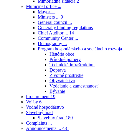
Mimoriadna situácia
2
Municipal office ...
Mayor ...
Ministers ...
9
General council ...
Generally binding regulations
Chief Auditor ...
14
Community Center ...
Demography ...
Program hospodárskeho a sociálneho rozvoja
História obce
Prírodné pomery
Technická infraštruktúra
Doprava
Životné prostredie
Obyvateľstvo
Vzdelanie a zamestnanosť
Bývanie
Procurement
19
Voľby
6
Vodné hospodárstvo
Stavebný úrad
Stavebný úrad
189
Complaints ...
Announcements ...
431