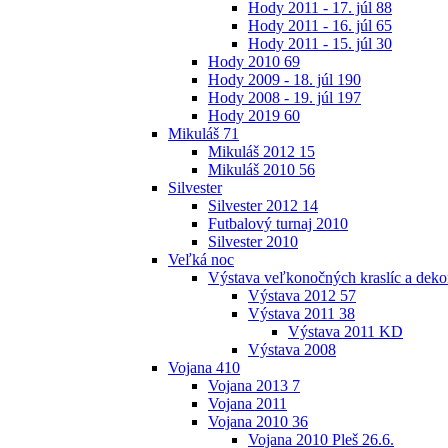
Hody 2011 - 17. júl
88
Hody 2011 - 16. júl
65
Hody 2011 - 15. júl
30
Hody 2010
69
Hody 2009 - 18. júl
190
Hody 2008 - 19. júl
197
Hody 2019
60
Mikuláš
71
Mikuláš 2012
15
Mikuláš 2010
56
Silvester
Silvester 2012
14
Futbalový turnaj 2010
Silvester 2010
Veľká noc
Výstava veľkonočných kraslíc a dekor
Výstava 2012
57
Výstava 2011
38
Výstava 2011 KD
Výstava 2008
Vojana
410
Vojana 2013
7
Vojana 2011
Vojana 2010
36
Vojana 2010 Pleš 26.6.