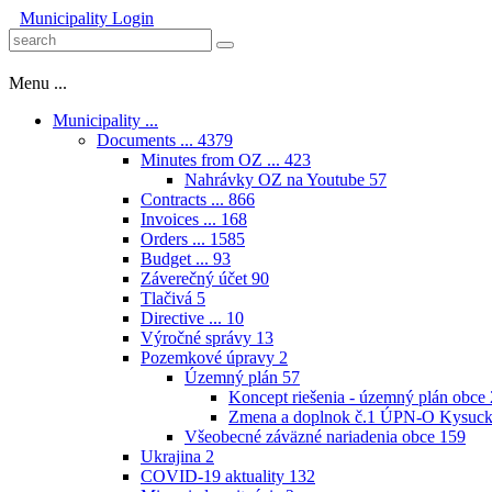
Municipality
Login
Menu ...
Municipality ...
Documents ...
4379
Minutes from OZ ...
423
Nahrávky OZ na Youtube
57
Contracts ...
866
Invoices ...
168
Orders ...
1585
Budget ...
93
Záverečný účet
90
Tlačivá
5
Directive ...
10
Výročné správy
13
Pozemkové úpravy
2
Územný plán
57
Koncept riešenia - územný plán obce
Zmena a doplnok č.1 ÚPN-O Kysuck
Všeobecné záväzné nariadenia obce
159
Ukrajina
2
COVID-19 aktuality
132