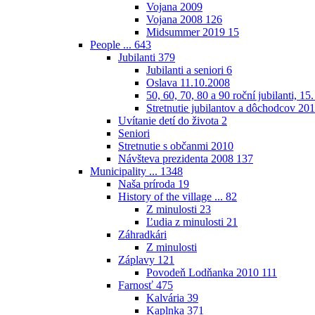
Vojana 2009
Vojana 2008
126
Midsummer 2019
15
People ...
643
Jubilanti
379
Jubilanti a seniori
6
Oslava 11.10.2008
50, 60, 70, 80 a 90 roční jubilanti, 15
Stretnutie jubilantov a dôchodcov 20
Uvítanie detí do života
2
Seniori
Stretnutie s občanmi 2010
Návšteva prezidenta 2008
137
Municipality ...
1348
Naša príroda
19
History of the village ...
82
Z minulosti
23
Ľudia z minulosti
21
Záhradkári
Z minulosti
Záplavy
121
Povodeň Lodňanka 2010
111
Farnosť
475
Kalvária
39
Kaplnka
371