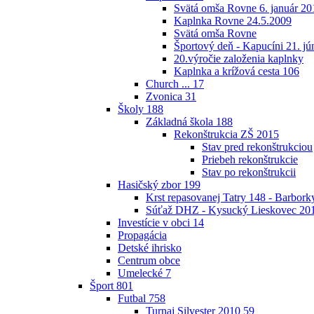
Svätá omša Rovne 6. január 20
Kaplnka Rovne 24.5.2009
Svätá omša Rovne
Športový deň - Kapucíni 21. jú
20.výročie založenia kaplnky
Kaplnka a krížová cesta
106
Church ...
17
Zvonica
31
Školy
188
Základná škola
188
Rekonštrukcia ZŠ 2015
Stav pred rekonštrukciou
Priebeh rekonštrukcie
Stav po rekonštrukcii
Hasičský zbor
199
Krst repasovanej Tatry 148 - Barbor
Súťaž DHZ - Kysucký Lieskovec 20
Investície v obci
14
Propagácia
Detské ihrisko
Centrum obce
Umelecké
7
Šport
801
Futbal
758
Turnaj Silvester 2010
59