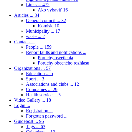
Links ...
472
Ako vybaviť
16
Articles ...
84
General council ...
32
Komisie
10
Municipality ...
17
waste ...
2
Contacts ...
People ...
159
Report faults and notifications ...
Poruchy osvetlenia
Poruchy obecného rozhlasu
Organizations ...
57
Education ...
5
Sport ...
3
Associations and clubs ...
12
Companies ...
29
Health service ...
5
Video Gallery ...
18
Login ...
Registration ...
Forgotten password ...
Guidepost ...
95
Tags ...
63
Calendars ...
10