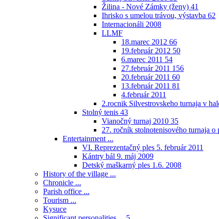
Žilina - Nové Zámky (ženy)
41
Ihrisko s umelou trávou, výstavba
62
Internacionáli 2008
LLMF
18.marec 2012
66
19.február 2012
50
6.marec 2011
54
27.február 2011
156
20.február 2011
60
13.február 2011
81
4.február 2011
2.rocnik Silvestrovskeho turnaja v h
Stolný tenis
43
Vianočný turnaj 2010
35
27. ročník stolnotenisového turnaja 
Entertainment ...
VI. Reprezentačný ples 5. február 2011
Kántry bál 9. máj 2009
Detský maškarný ples 1.6. 2008
History of the village ...
Chronicle ...
Parish office ...
Tourism ...
Kysuce
Significant personalities ...
5