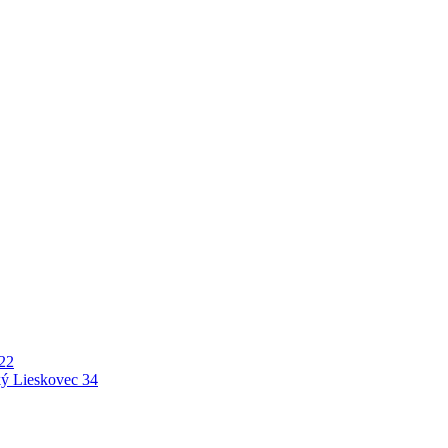
22
ý Lieskovec
34