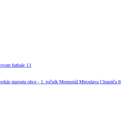
alovom futbale
13
o pohár starostu obce - 1. ročník Memoriál Miroslava Chupáča
8