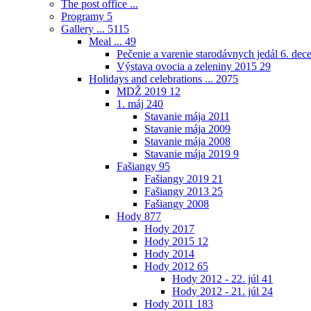
The post office ...
Programy
5
Gallery ...
5115
Meal ...
49
Pečenie a varenie starodávnych jedál 6. de
Výstava ovocia a zeleniny 2015
29
Holidays and celebrations ...
2075
MDŽ 2019
12
1. máj
240
Stavanie mája 2011
Stavanie mája 2009
Stavanie mája 2008
Stavanie mája 2019
9
Fašiangy
95
Fašiangy 2019
21
Fašiangy 2013
25
Fašiangy 2008
Hody
877
Hody 2017
Hody 2015
12
Hody 2014
Hody 2012
65
Hody 2012 - 22. júl
41
Hody 2012 - 21. júl
24
Hody 2011
183