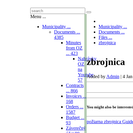
Menu ...
Municipality ...
Municipality ...
Documents ...
Documents ...
4385
Files ...
Minutes
zbrojnica
from OZ
...
423
Nahrávky
zbrojnica
OZ
na
Youtube
Added by
Admin
|
4 Jan
57
Contracts
...
866
Invoices ...
168
Orders ...
You might also be intereste
1587
Budget ...
požiarna zbrojnica
Guide
93
Záverečný