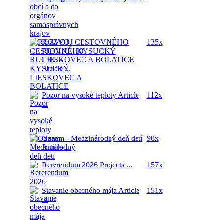
ROZVOJ CESTOVNÉHO
135x
RUCHU - KYSUCKÝ
LIESKOVEC A BOLATICE
Article ...
Pozor na vysoké teploty
Article
112x
...
Oznam - Medzinárodný deň detí
98x
Article ...
Rererendum 2026
Projects ...
157x
Stavanie obecného mája
Article
151x
...