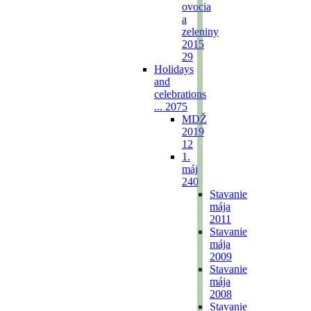
ovocia
a
zeleniny
2015
29
Holidays
and
celebrations
...
2075
MDŽ
2019
12
1.
máj
240
Stavanie
mája
2011
Stavanie
mája
2009
Stavanie
mája
2008
Stavanie