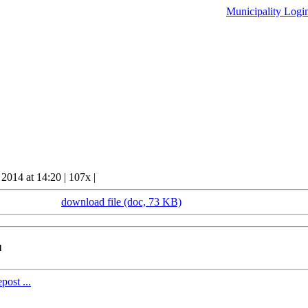
Municipality
Logi
 2014 at 14:20
|
107x
|
download file (doc, 73 KB)
d
post ...