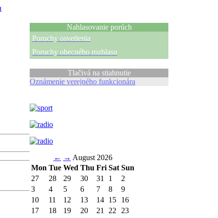
n
Nahlasovanie porúch
Poruchy osvetlenia
Poruchy obecného rozhlasu
Tlačivá na stiahnutie
Oznámenie verejného funkcionára
←
→
August 2026
Mon
Tue
Wed
Thu
Fri
Sat
Sun
27
28
29
30
31
1
2
3
4
5
6
7
8
9
10
11
12
13
14
15
16
17
18
19
20
21
22
23