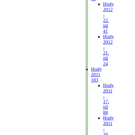
Hody
2012
-
22.
júl
41
Hody
2012
-
21.
júl
24
Hody
2011
183
Hody
2011
-
17.
júl
88
Hody
2011
-
16.