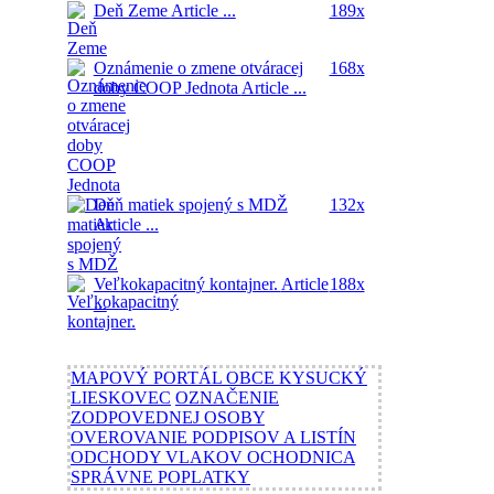
Deň Zeme
Article ...
189x
Oznámenie o zmene otváracej
168x
doby COOP Jednota
Article ...
Deň matiek spojený s MDŽ
132x
Article ...
Veľkokapacitný kontajner.
Article
188x
...
MAPOVÝ PORTÁL OBCE KYSUCKÝ
LIESKOVEC
OZNAČENIE
ZODPOVEDNEJ OSOBY
OVEROVANIE PODPISOV A LISTÍN
ODCHODY VLAKOV OCHODNICA
SPRÁVNE POPLATKY