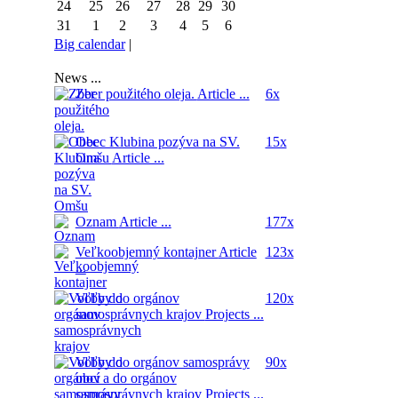
24
25
26
27
28
29
30
31
1
2
3
4
5
6
Big calendar
|
News ...
Zber použitého oleja.
Article ...
6x
Obec Klubina pozýva na SV.
15x
Omšu
Article ...
Oznam
Article ...
177x
Veľkoobjemný kontajner
Article
123x
...
Voľby do orgánov
120x
samosprávnych krajov
Projects ...
Voľby do orgánov samosprávy
90x
obcí a do orgánov
samosprávnych krajov
Projects ...