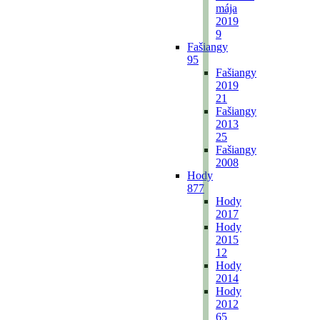
mája
2019
9
Fašiangy
95
Fašiangy
2019
21
Fašiangy
2013
25
Fašiangy
2008
Hody
877
Hody
2017
Hody
2015
12
Hody
2014
Hody
2012
65