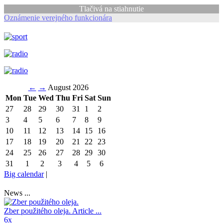
Tlačivá na stiahnutie
Oznámenie verejného funkcionára
←
→
August 2026
Mon
Tue
Wed
Thu
Fri
Sat
Sun
27
28
29
30
31
1
2
3
4
5
6
7
8
9
10
11
12
13
14
15
16
17
18
19
20
21
22
23
24
25
26
27
28
29
30
31
1
2
3
4
5
6
Big calendar
|
News ...
Zber použitého oleja.
Article ...
6x