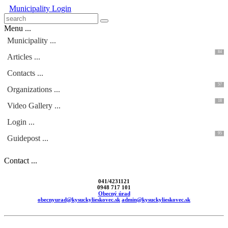
Municipality
Login
Menu ...
Municipality ...
84
Articles ...
Contacts ...
57
Organizations ...
18
Video Gallery ...
Login ...
95
Guidepost ...
Contact ...
041/4231121
0948 717 101
Obecný úrad
obecnyurad@kysuckylieskovec.sk
admin@kysuckylieskovec.sk