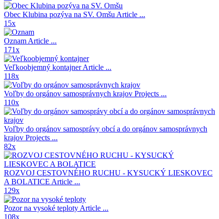
Obec Klubina pozýva na SV. Omšu
Article ...
15x
Oznam
Article ...
171x
Veľkoobjemný kontajner
Article ...
118x
Voľby do orgánov samosprávnych krajov
Projects ...
110x
Voľby do orgánov samosprávy obcí a do orgánov samosprávnych
krajov
Projects ...
82x
ROZVOJ CESTOVNÉHO RUCHU - KYSUCKÝ LIESKOVEC
A BOLATICE
Article ...
129x
Pozor na vysoké teploty
Article ...
108x