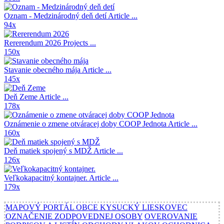
Oznam - Medzinárodný deň detí
Article ...
94x
Rererendum 2026
Projects ...
150x
Stavanie obecného mája
Article ...
145x
Deň Zeme
Article ...
178x
Oznámenie o zmene otváracej doby COOP Jednota
Article ...
160x
Deň matiek spojený s MDŽ
Article ...
126x
Veľkokapacitný kontajner.
Article ...
179x
MAPOVÝ PORTÁL OBCE KYSUCKÝ LIESKOVEC
OZNAČENIE ZODPOVEDNEJ OSOBY
OVEROVANIE