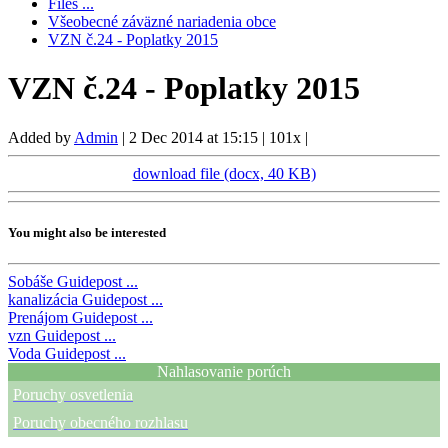
Files ...
Všeobecné záväzné nariadenia obce
VZN č.24 - Poplatky 2015
VZN č.24 - Poplatky 2015
Added by
Admin
|
2 Dec 2014 at 15:15
|
101x
|
download file (docx, 40 KB)
You might also be interested
Sobáše
Guidepost ...
kanalizácia
Guidepost ...
Prenájom
Guidepost ...
vzn
Guidepost ...
Voda
Guidepost ...
Nahlasovanie porúch
Poruchy osvetlenia
Poruchy obecného rozhlasu