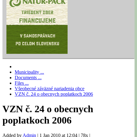
Municipality ...
Documents ...
Files ...
Všeobecné záväzné nariadenia obce
VZN č. 24 o obecnych poplatkoch 2006
VZN č. 24 o obecnych
poplatkoch 2006
Added by
Admin
|
1 Jan 2010 at 12:04
|
78x
|