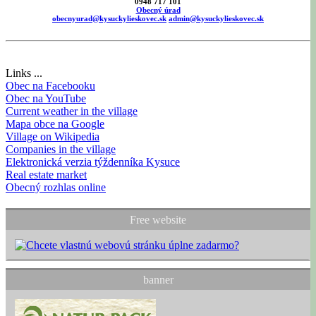
0948 717 101
Obecný úrad
obecnyurad@kysuckylieskovec.sk
admin@kysuckylieskovec.sk
Links ...
Obec na Facebooku
Obec na YouTube
Current weather in the village
Mapa obce na Google
Village on Wikipedia
Companies in the village
Elektronická verzia týždenníka Kysuce
Real estate market
Obecný rozhlas online
Free website
banner