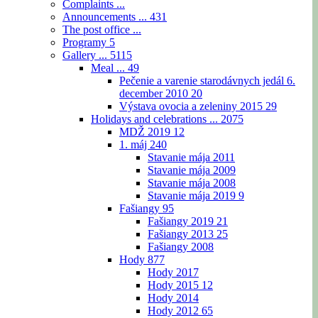
Complaints ...
Announcements ...
431
The post office ...
Programy
5
Gallery ...
5115
Meal ...
49
Pečenie a varenie starodávnych jedál 6.
december 2010
20
Výstava ovocia a zeleniny 2015
29
Holidays and celebrations ...
2075
MDŽ 2019
12
1. máj
240
Stavanie mája 2011
Stavanie mája 2009
Stavanie mája 2008
Stavanie mája 2019
9
Fašiangy
95
Fašiangy 2019
21
Fašiangy 2013
25
Fašiangy 2008
Hody
877
Hody 2017
Hody 2015
12
Hody 2014
Hody 2012
65