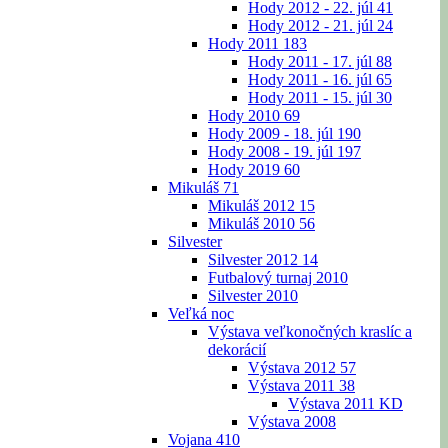
Hody 2012 - 22. júl
41
Hody 2012 - 21. júl
24
Hody 2011
183
Hody 2011 - 17. júl
88
Hody 2011 - 16. júl
65
Hody 2011 - 15. júl
30
Hody 2010
69
Hody 2009 - 18. júl
190
Hody 2008 - 19. júl
197
Hody 2019
60
Mikuláš
71
Mikuláš 2012
15
Mikuláš 2010
56
Silvester
Silvester 2012
14
Futbalový turnaj 2010
Silvester 2010
Veľká noc
Výstava veľkonočných kraslíc a
dekorácií
Výstava 2012
57
Výstava 2011
38
Výstava 2011 KD
Výstava 2008
Vojana
410