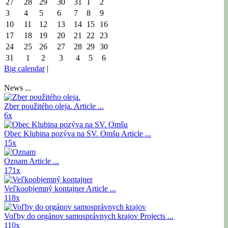
27
28
29
30
31
1
2
3
4
5
6
7
8
9
10
11
12
13
14
15
16
17
18
19
20
21
22
23
24
25
26
27
28
29
30
31
1
2
3
4
5
6
Big calendar
|
News ...
Zber použitého oleja.
Article ...
6x
Obec Klubina pozýva na SV. Omšu
Article ...
15x
Oznam
Article ...
171x
Veľkoobjemný kontajner
Article ...
118x
Voľby do orgánov samosprávnych krajov
Projects ...
110x