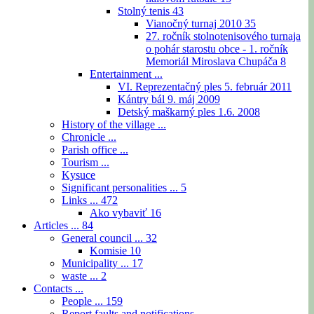
Stolný tenis
43
Vianočný turnaj 2010
35
27. ročník stolnotenisového turnaja
o pohár starostu obce - 1. ročník
Memoriál Miroslava Chupáča
8
Entertainment ...
VI. Reprezentačný ples 5. február 2011
Kántry bál 9. máj 2009
Detský maškarný ples 1.6. 2008
History of the village ...
Chronicle ...
Parish office ...
Tourism ...
Kysuce
Significant personalities ...
5
Links ...
472
Ako vybaviť
16
Articles ...
84
General council ...
32
Komisie
10
Municipality ...
17
waste ...
2
Contacts ...
People ...
159
Report faults and notifications ...