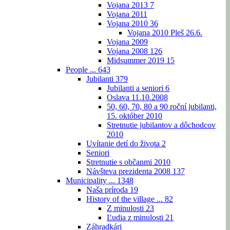
Vojana 2013
7
Vojana 2011
Vojana 2010
36
Vojana 2010 Pleš 26.6.
Vojana 2009
Vojana 2008
126
Midsummer 2019
15
People ...
643
Jubilanti
379
Jubilanti a seniori
6
Oslava 11.10.2008
50, 60, 70, 80 a 90 roční jubilanti,
15. október 2010
Stretnutie jubilantov a dôchodcov
2010
Uvítanie detí do života
2
Seniori
Stretnutie s občanmi 2010
Návšteva prezidenta 2008
137
Municipality ...
1348
Naša príroda
19
History of the village ...
82
Z minulosti
23
Ľudia z minulosti
21
Záhradkári