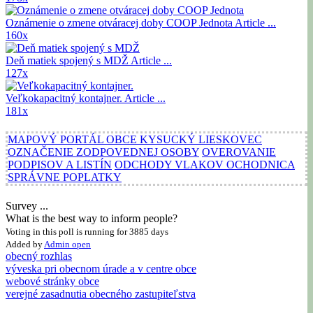
Oznámenie o zmene otváracej doby COOP Jednota
Article ...
160x
Deň matiek spojený s MDŽ
Article ...
127x
Veľkokapacitný kontajner.
Article ...
181x
MAPOVÝ PORTÁL OBCE KYSUCKÝ LIESKOVEC
OZNAČENIE ZODPOVEDNEJ OSOBY
OVEROVANIE
PODPISOV A LISTÍN
ODCHODY VLAKOV OCHODNICA
SPRÁVNE POPLATKY
Survey ...
What is the best way to inform people?
Voting in this poll is running for 3885 days
Added by
Admin
open
obecný rozhlas
výveska pri obecnom úrade a v centre obce
webové stránky obce
verejné zasadnutia obecného zastupiteľstva