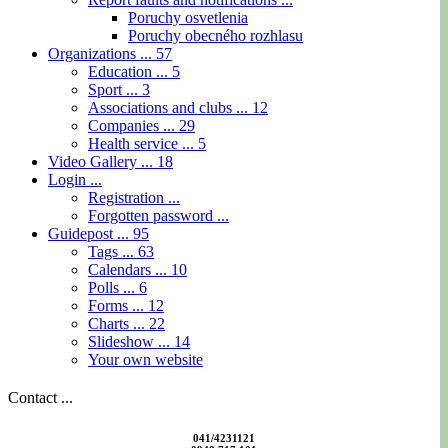
Poruchy osvetlenia
Poruchy obecného rozhlasu
Organizations ...
57
Education ...
5
Sport ...
3
Associations and clubs ...
12
Companies ...
29
Health service ...
5
Video Gallery ...
18
Login ...
Registration ...
Forgotten password ...
Guidepost ...
95
Tags ...
63
Calendars ...
10
Polls ...
6
Forms ...
12
Charts ...
22
Slideshow ...
14
Your own website
Contact ...
041/4231121