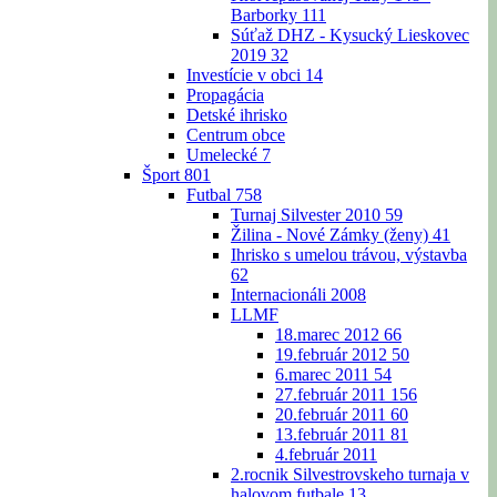
Barborky
111
Súťaž DHZ - Kysucký Lieskovec
2019
32
Investície v obci
14
Propagácia
Detské ihrisko
Centrum obce
Umelecké
7
Šport
801
Futbal
758
Turnaj Silvester 2010
59
Žilina - Nové Zámky (ženy)
41
Ihrisko s umelou trávou, výstavba
62
Internacionáli 2008
LLMF
18.marec 2012
66
19.február 2012
50
6.marec 2011
54
27.február 2011
156
20.február 2011
60
13.február 2011
81
4.február 2011
2.rocnik Silvestrovskeho turnaja v
halovom futbale
13