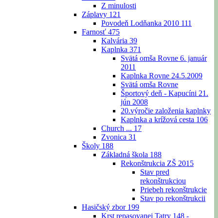
Z minulosti
Záplavy
121
Povodeň Lodňanka 2010
111
Farnosť
475
Kalvária
39
Kaplnka
371
Svätá omša Rovne 6. január
2011
Kaplnka Rovne 24.5.2009
Svätá omša Rovne
Športový deň - Kapucíni 21.
jún 2008
20.výročie založenia kaplnky
Kaplnka a krížová cesta
106
Church ...
17
Zvonica
31
Školy
188
Základná škola
188
Rekonštrukcia ZŠ 2015
Stav pred
rekonštrukciou
Priebeh rekonštrukcie
Stav po rekonštrukcii
Hasičský zbor
199
Krst repasovanej Tatry 148 -