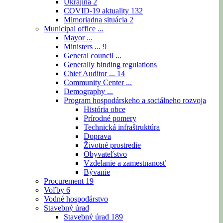
Ukrajina
2
COVID-19 aktuality
132
Mimoriadna situácia
2
Municipal office ...
Mayor ...
Ministers ...
9
General council ...
Generally binding regulations
Chief Auditor ...
14
Community Center ...
Demography ...
Program hospodárskeho a sociálneho rozvoja
História obce
Prírodné pomery
Technická infraštruktúra
Doprava
Životné prostredie
Obyvateľstvo
Vzdelanie a zamestnanosť
Bývanie
Procurement
19
Voľby
6
Vodné hospodárstvo
Stavebný úrad
Stavebný úrad
189