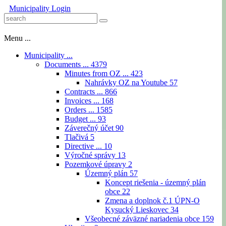
Municipality
Login
Menu ...
Municipality ...
Documents ...
4379
Minutes from OZ ...
423
Nahrávky OZ na Youtube
57
Contracts ...
866
Invoices ...
168
Orders ...
1585
Budget ...
93
Záverečný účet
90
Tlačivá
5
Directive ...
10
Výročné správy
13
Pozemkové úpravy
2
Územný plán
57
Koncept riešenia - územný plán
obce
22
Zmena a doplnok č.1 ÚPN-O
Kysucký Lieskovec
34
Všeobecné záväzné nariadenia obce
159