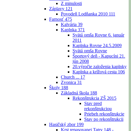
Z minulosti
Záplavy
121
Povodeň Lodňanka 2010
111
Farnosť
475
Kalvária
39
Kaplnka
371
Svätá omša Rovne 6. január
2011
Kaplnka Rovne 24.5.2009
Svätá omša Rovne
Športový deň - Kapucíni 21.
jún 2008
20.výročie založenia kaplnky
Kaplnka a krížová cesta
106
Church ...
17
Zvonica
31
Školy
188
Základná škola
188
Rekonštrukcia ZŠ 2015
Stav pred
rekonštrukciou
Priebeh rekonštrukcie
Stav po rekonštrukcii
Hasičský zbor
199
Krst repasovanej Tatry 148 -