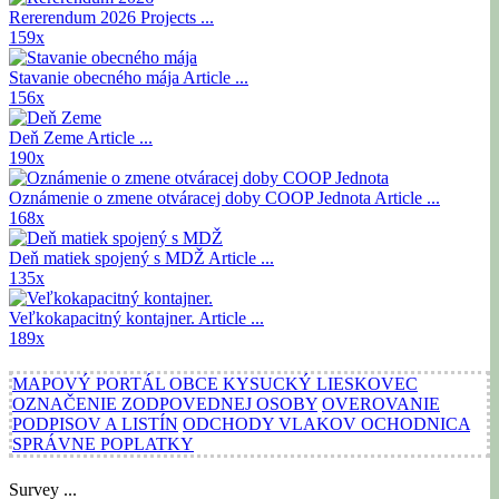
Rererendum 2026
Projects ...
159x
Stavanie obecného mája
Article ...
156x
Deň Zeme
Article ...
190x
Oznámenie o zmene otváracej doby COOP Jednota
Article ...
168x
Deň matiek spojený s MDŽ
Article ...
135x
Veľkokapacitný kontajner.
Article ...
189x
MAPOVÝ PORTÁL OBCE KYSUCKÝ LIESKOVEC
OZNAČENIE ZODPOVEDNEJ OSOBY
OVEROVANIE
PODPISOV A LISTÍN
ODCHODY VLAKOV OCHODNICA
SPRÁVNE POPLATKY
Survey ...