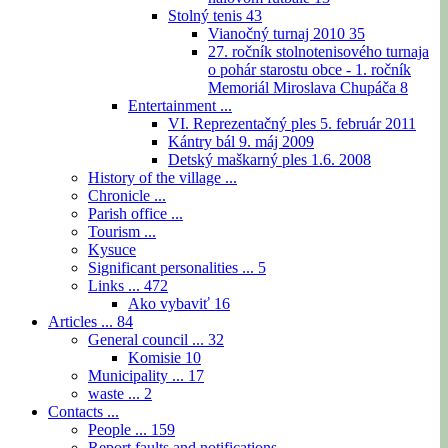
Stolný tenis
43
Vianočný turnaj 2010
35
27. ročník stolnotenisového turnaja
o pohár starostu obce - 1. ročník
Memoriál Miroslava Chupáča
8
Entertainment ...
VI. Reprezentačný ples 5. február 2011
Kántry bál 9. máj 2009
Detský maškarný ples 1.6. 2008
History of the village ...
Chronicle ...
Parish office ...
Tourism ...
Kysuce
Significant personalities ...
5
Links ...
472
Ako vybaviť
16
Articles ...
84
General council ...
32
Komisie
10
Municipality ...
17
waste ...
2
Contacts ...
People ...
159
Report faults and notifications ...