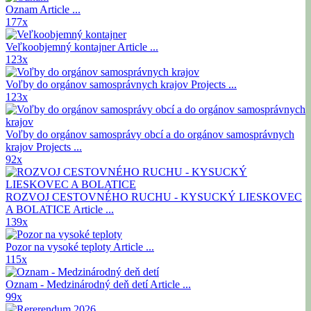
Oznam
Article ...
177x
Veľkoobjemný kontajner
Article ...
123x
Voľby do orgánov samosprávnych krajov
Projects ...
123x
Voľby do orgánov samosprávy obcí a do orgánov samosprávnych
krajov
Projects ...
92x
ROZVOJ CESTOVNÉHO RUCHU - KYSUCKÝ LIESKOVEC
A BOLATICE
Article ...
139x
Pozor na vysoké teploty
Article ...
115x
Oznam - Medzinárodný deň detí
Article ...
99x