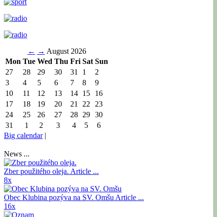
←
→
August 2026
Mon
Tue
Wed
Thu
Fri
Sat
Sun
27
28
29
30
31
1
2
3
4
5
6
7
8
9
10
11
12
13
14
15
16
17
18
19
20
21
22
23
24
25
26
27
28
29
30
31
1
2
3
4
5
6
Big calendar
|
News ...
Zber použitého oleja.
Article ...
8x
Obec Klubina pozýva na SV. Omšu
Article ...
16x