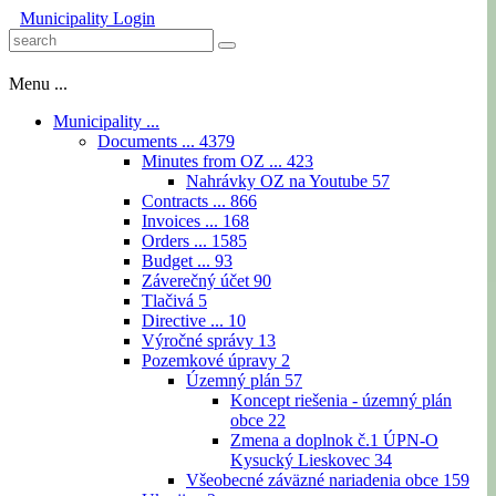
Municipality
Login
Menu ...
Municipality ...
Documents ...
4379
Minutes from OZ ...
423
Nahrávky OZ na Youtube
57
Contracts ...
866
Invoices ...
168
Orders ...
1585
Budget ...
93
Záverečný účet
90
Tlačivá
5
Directive ...
10
Výročné správy
13
Pozemkové úpravy
2
Územný plán
57
Koncept riešenia - územný plán
obce
22
Zmena a doplnok č.1 ÚPN-O
Kysucký Lieskovec
34
Všeobecné záväzné nariadenia obce
159