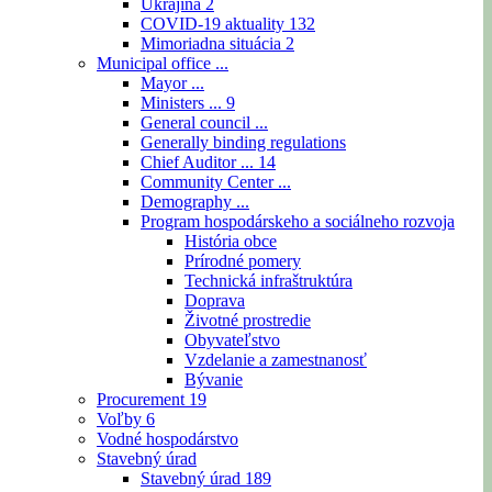
Ukrajina
2
COVID-19 aktuality
132
Mimoriadna situácia
2
Municipal office ...
Mayor ...
Ministers ...
9
General council ...
Generally binding regulations
Chief Auditor ...
14
Community Center ...
Demography ...
Program hospodárskeho a sociálneho rozvoja
História obce
Prírodné pomery
Technická infraštruktúra
Doprava
Životné prostredie
Obyvateľstvo
Vzdelanie a zamestnanosť
Bývanie
Procurement
19
Voľby
6
Vodné hospodárstvo
Stavebný úrad
Stavebný úrad
189