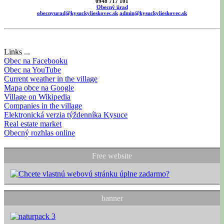
0948 717 101
Obecný úrad
obecnyurad@kysuckylieskovec.sk
admin@kysuckylieskovec.sk
Links ...
Obec na Facebooku
Obec na YouTube
Current weather in the village
Mapa obce na Google
Village on Wikipedia
Companies in the village
Elektronická verzia týždenníka Kysuce
Real estate market
Obecný rozhlas online
Free website
banner