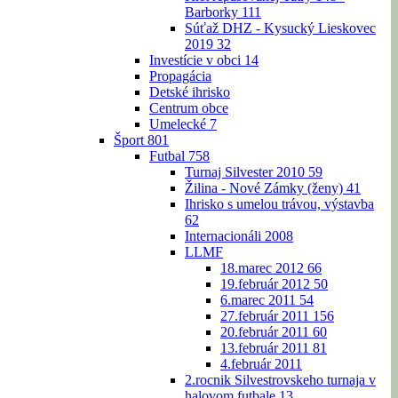
Barborky
111
Súťaž DHZ - Kysucký Lieskovec
2019
32
Investície v obci
14
Propagácia
Detské ihrisko
Centrum obce
Umelecké
7
Šport
801
Futbal
758
Turnaj Silvester 2010
59
Žilina - Nové Zámky (ženy)
41
Ihrisko s umelou trávou, výstavba
62
Internacionáli 2008
LLMF
18.marec 2012
66
19.február 2012
50
6.marec 2011
54
27.február 2011
156
20.február 2011
60
13.február 2011
81
4.február 2011
2.rocnik Silvestrovskeho turnaja v
halovom futbale
13