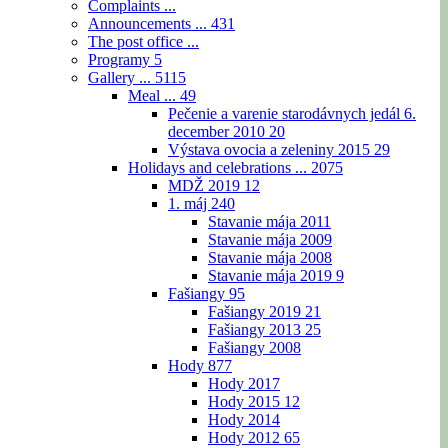
Complaints ...
Announcements ...
431
The post office ...
Programy
5
Gallery ...
5115
Meal ...
49
Pečenie a varenie starodávnych jedál 6.
december 2010
20
Výstava ovocia a zeleniny 2015
29
Holidays and celebrations ...
2075
MDŽ 2019
12
1. máj
240
Stavanie mája 2011
Stavanie mája 2009
Stavanie mája 2008
Stavanie mája 2019
9
Fašiangy
95
Fašiangy 2019
21
Fašiangy 2013
25
Fašiangy 2008
Hody
877
Hody 2017
Hody 2015
12
Hody 2014
Hody 2012
65