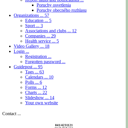
Poruchy osvetlenia
Poruchy obecného rozhlasu
Organizations ...
57
Education ...
5
Sport ...
3
Associations and clubs ...
12
Companies ...
29
Health service ...
5
Video Gallery ...
18
Login ...
Registration ...
Forgotten password ...
Guidepost ...
95
Tags ...
63
Calendars ...
10
Polls ...
6
Forms ...
12
Charts ...
22
Slideshow ...
14
Your own website
Contact ...
041/4231121