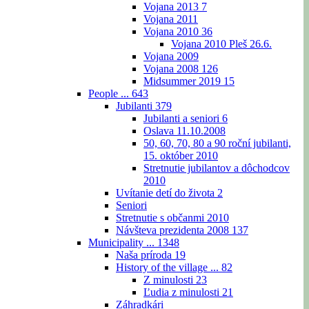
Vojana 2013
7
Vojana 2011
Vojana 2010
36
Vojana 2010 Pleš 26.6.
Vojana 2009
Vojana 2008
126
Midsummer 2019
15
People ...
643
Jubilanti
379
Jubilanti a seniori
6
Oslava 11.10.2008
50, 60, 70, 80 a 90 roční jubilanti,
15. október 2010
Stretnutie jubilantov a dôchodcov
2010
Uvítanie detí do života
2
Seniori
Stretnutie s občanmi 2010
Návšteva prezidenta 2008
137
Municipality ...
1348
Naša príroda
19
History of the village ...
82
Z minulosti
23
Ľudia z minulosti
21
Záhradkári