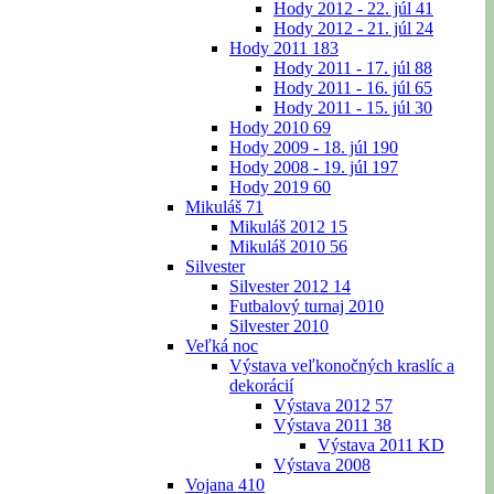
Hody 2012 - 22. júl
41
Hody 2012 - 21. júl
24
Hody 2011
183
Hody 2011 - 17. júl
88
Hody 2011 - 16. júl
65
Hody 2011 - 15. júl
30
Hody 2010
69
Hody 2009 - 18. júl
190
Hody 2008 - 19. júl
197
Hody 2019
60
Mikuláš
71
Mikuláš 2012
15
Mikuláš 2010
56
Silvester
Silvester 2012
14
Futbalový turnaj 2010
Silvester 2010
Veľká noc
Výstava veľkonočných kraslíc a
dekorácií
Výstava 2012
57
Výstava 2011
38
Výstava 2011 KD
Výstava 2008
Vojana
410