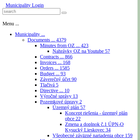
Municipality
Login
Menu ...
Municipality ...
Documents ...
4379
Minutes from OZ ...
423
Nahrávky OZ na Youtube
57
Contracts ...
866
Invoices ...
168
Orders ...
1585
Budget ...
93
Záverečný účet
90
Tlačivá
5
Directive ...
10
Výročné správy
13
Pozemkové úpravy
2
Územný plán
57
Koncept riešenia - územný plán
obce
22
Zmena a doplnok č.1 ÚPN-O
Kysucký Lieskovec
34
Všeobecné záväzné nariadenia obce
159