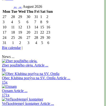
←
→
August 2026
Mon
Tue
Wed
Thu
Fri
Sat
Sun
27
28
29
30
31
1
2
3
4
5
6
7
8
9
10
11
12
13
14
15
16
17
18
19
20
21
22
23
24
25
26
27
28
29
30
31
1
2
3
4
5
6
Big calendar
|
News ...
Zber použitého oleja.
Article ...
6x
Obec Klubina pozýva na SV. Omšu
Article ...
15x
Oznam
Article ...
171x
Veľkoobjemný kontajner
Article ...