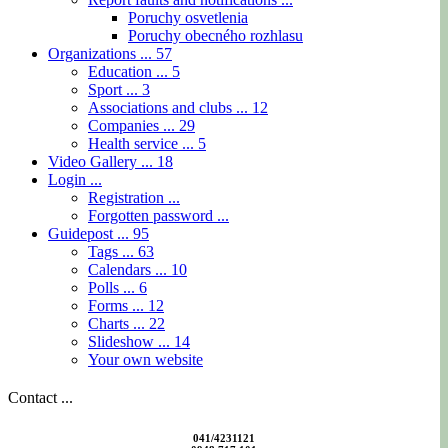
Poruchy osvetlenia
Poruchy obecného rozhlasu
Organizations ...
57
Education ...
5
Sport ...
3
Associations and clubs ...
12
Companies ...
29
Health service ...
5
Video Gallery ...
18
Login ...
Registration ...
Forgotten password ...
Guidepost ...
95
Tags ...
63
Calendars ...
10
Polls ...
6
Forms ...
12
Charts ...
22
Slideshow ...
14
Your own website
Contact ...
041/4231121