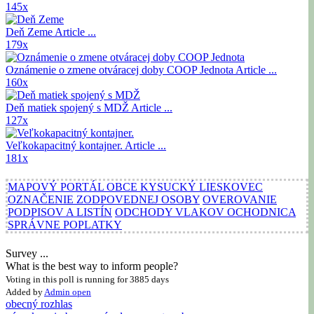
145x
Deň Zeme
Article ...
179x
Oznámenie o zmene otváracej doby COOP Jednota
Article ...
160x
Deň matiek spojený s MDŽ
Article ...
127x
Veľkokapacitný kontajner.
Article ...
181x
MAPOVÝ PORTÁL OBCE KYSUCKÝ LIESKOVEC
OZNAČENIE ZODPOVEDNEJ OSOBY
OVEROVANIE
PODPISOV A LISTÍN
ODCHODY VLAKOV OCHODNICA
SPRÁVNE POPLATKY
Survey ...
What is the best way to inform people?
Voting in this poll is running for 3885 days
Added by
Admin
open
obecný rozhlas