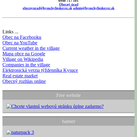
0948 717 101
Obecný úrad
obecnyurad@kysuckylieskovec.sk
admin@kysuckylieskovec.sk
Links ...
Obec na Facebooku
Obec na YouTube
Current weather in the village
Mapa obce na Google
Village on Wikipedia
Companies in the village
Elektronická verzia týždenníka Kysuce
Real estate market
Obecný rozhlas online
Free website
banner