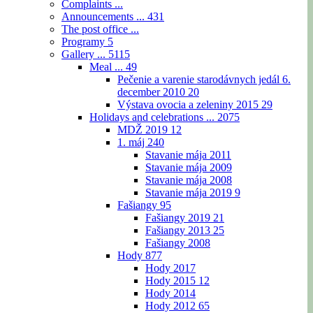
Complaints ...
Announcements ...
431
The post office ...
Programy
5
Gallery ...
5115
Meal ...
49
Pečenie a varenie starodávnych jedál 6.
december 2010
20
Výstava ovocia a zeleniny 2015
29
Holidays and celebrations ...
2075
MDŽ 2019
12
1. máj
240
Stavanie mája 2011
Stavanie mája 2009
Stavanie mája 2008
Stavanie mája 2019
9
Fašiangy
95
Fašiangy 2019
21
Fašiangy 2013
25
Fašiangy 2008
Hody
877
Hody 2017
Hody 2015
12
Hody 2014
Hody 2012
65