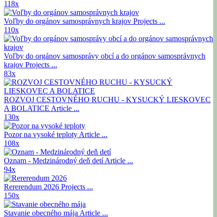
118x
Voľby do orgánov samosprávnych krajov
Projects ...
110x
Voľby do orgánov samosprávy obcí a do orgánov samosprávnych
krajov
Projects ...
83x
ROZVOJ CESTOVNÉHO RUCHU - KYSUCKÝ LIESKOVEC
A BOLATICE
Article ...
130x
Pozor na vysoké teploty
Article ...
108x
Oznam - Medzinárodný deň detí
Article ...
94x
Rererendum 2026
Projects ...
150x
Stavanie obecného mája
Article ...