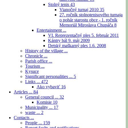
Stolný tenis
43
Vianočný turnaj 2010
35
27. ročník stolnotenisového turnaja
o pohár starostu obce - 1. ročník
Memoriál Miroslava Chupáča
8
Entertainment ...
VI. Reprezentačný ples 5. február 2011
Kántry bál 9. máj 2009
Detský maškarný ples 1.6. 2008
History of the village ...
Chronicle ...
Parish office ...
Tourism ...
Kysuce
Significant personalities ...
5
Links ...
472
Ako vybaviť
16
Articles ...
84
General council ...
32
Komisie
10
Municipality ...
17
waste ...
2
Contacts ...
People ...
159
Report faults and notifications ...