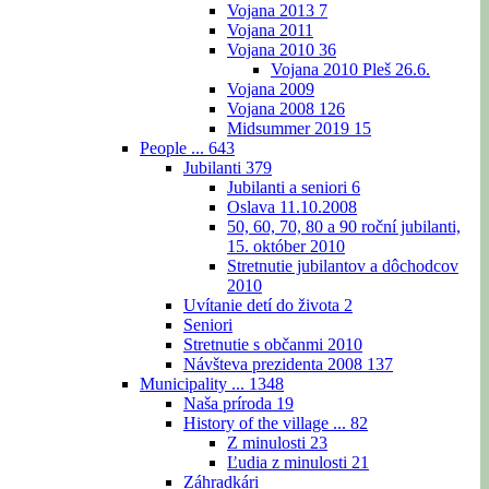
Vojana 2013
7
Vojana 2011
Vojana 2010
36
Vojana 2010 Pleš 26.6.
Vojana 2009
Vojana 2008
126
Midsummer 2019
15
People ...
643
Jubilanti
379
Jubilanti a seniori
6
Oslava 11.10.2008
50, 60, 70, 80 a 90 roční jubilanti,
15. október 2010
Stretnutie jubilantov a dôchodcov
2010
Uvítanie detí do života
2
Seniori
Stretnutie s občanmi 2010
Návšteva prezidenta 2008
137
Municipality ...
1348
Naša príroda
19
History of the village ...
82
Z minulosti
23
Ľudia z minulosti
21
Záhradkári