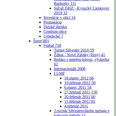
Barborky
111
Súťaž DHZ - Kysucký Lieskovec
2019
32
Investície v obci
14
Propagácia
Detské ihrisko
Centrum obce
Umelecké
7
Šport
801
Futbal
758
Turnaj Silvester 2010
59
Žilina - Nové Zámky (ženy)
41
Ihrisko s umelou trávou, výstavba
62
Internacionáli 2008
LLMF
18.marec 2012
66
19.február 2012
50
6.marec 2011
54
27.február 2011
156
20.február 2011
60
13.február 2011
81
4.február 2011
2.rocnik Silvestrovskeho turnaja v
halovom futbale
13