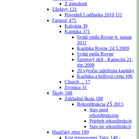
Z minulosti
Záplavy
121
Povodeň Lodňanka 2010
111
Farnosť
475
Kalvária
39
Kaplnka
371
Svätá omša Rovne 6. január
2011
Kaplnka Rovne 24.5.2009
Svätá omša Rovne
Športový deň - Kapucíni 21.
jún 2008
20.výročie založenia kaplnky
Kaplnka a krížová cesta
106
Church ...
17
Zvonica
31
Školy
188
Základná škola
188
Rekonštrukcia ZŠ 2015
Stav pred
rekonštrukciou
Priebeh rekonštrukcie
Stav po rekonštrukcii
Hasičský zbor
199
Krst repasovanej Tatry 148 -