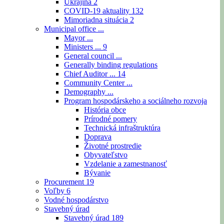
Ukrajina
2
COVID-19 aktuality
132
Mimoriadna situácia
2
Municipal office ...
Mayor ...
Ministers ...
9
General council ...
Generally binding regulations
Chief Auditor ...
14
Community Center ...
Demography ...
Program hospodárskeho a sociálneho rozvoja
História obce
Prírodné pomery
Technická infraštruktúra
Doprava
Životné prostredie
Obyvateľstvo
Vzdelanie a zamestnanosť
Bývanie
Procurement
19
Voľby
6
Vodné hospodárstvo
Stavebný úrad
Stavebný úrad
189