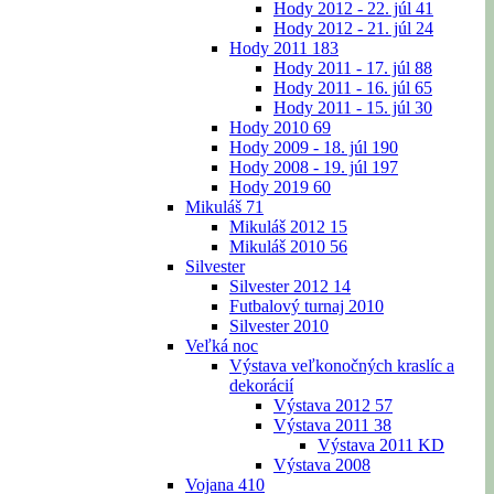
Hody 2012 - 22. júl
41
Hody 2012 - 21. júl
24
Hody 2011
183
Hody 2011 - 17. júl
88
Hody 2011 - 16. júl
65
Hody 2011 - 15. júl
30
Hody 2010
69
Hody 2009 - 18. júl
190
Hody 2008 - 19. júl
197
Hody 2019
60
Mikuláš
71
Mikuláš 2012
15
Mikuláš 2010
56
Silvester
Silvester 2012
14
Futbalový turnaj 2010
Silvester 2010
Veľká noc
Výstava veľkonočných kraslíc a
dekorácií
Výstava 2012
57
Výstava 2011
38
Výstava 2011 KD
Výstava 2008
Vojana
410