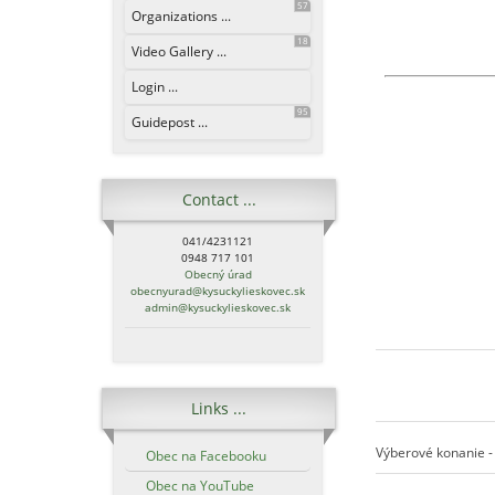
57
Organizations ...
18
Video Gallery ...
Login ...
95
Guidepost ...
Contact ...
041/4231121
0948 717 101
Obecný úrad
obecnyurad@kysuckylieskovec.sk
admin@kysuckylieskovec.sk
Links ...
Výberové konanie - 
Obec na Facebooku
Obec na YouTube