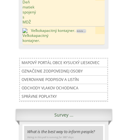
Veľkokapacitný kontajner.
188x
Article ...
MAPOVÝ PORTÁL OBCE KYSUCKÝ LIESKOVEC
OZNAČENIE ZODPOVEDNEJ OSOBY
OVEROVANIE PODPISOV A LISTÍN
ODCHODY VLAKOV OCHODNICA
SPRÁVNE POPLATKY
Survey ...
What is the best way to inform people?
Voting in this poll is running for 3887 days