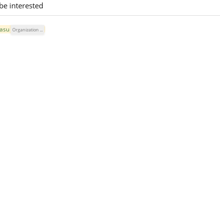
be interested
času
Organization ...