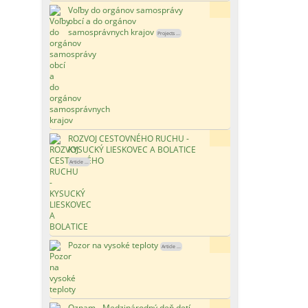
Voľby do orgánov samosprávy
90x
obcí a do orgánov
samosprávnych krajov
Projects ...
ROZVOJ CESTOVNÉHO RUCHU -
135x
KYSUCKÝ LIESKOVEC A BOLATICE
Article ...
Pozor na vysoké teploty
113x
Article ...
Oznam - Medzinárodný deň detí
98x