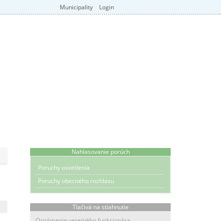
Municipality
Login
Nahlasovanie porúch
Poruchy osvetlenia
Poruchy obecného rozhlasu
Tlačivá na stiahnutie
Oznámenie verejného funkcionára