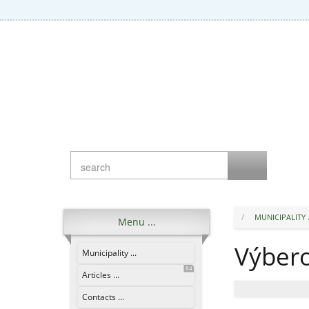
MUNICIPALITY .
Menu ...
Výbero
Municipality ...
84
Articles ...
Contacts ...