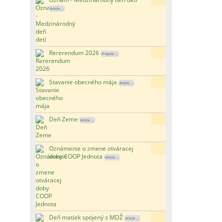
Article ...
Rererendum 2026
157x
Projects ...
Stavanie obecného mája
152x
Article ...
Deň Zeme
189x
Article ...
Oznámenie o zmene otváracej
168x
doby COOP Jednota
Article ...
Deň matiek spojený s MDŽ
132x
Article ...