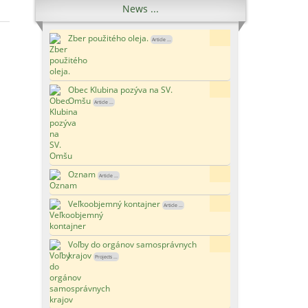
News ...
Zber použitého oleja.
6x
Article ...
Obec Klubina pozýva na SV.
15x
Omšu
Article ...
Oznam
177x
Article ...
Veľkoobjemný kontajner
123x
Article ...
Voľby do orgánov samosprávnych
120x
krajov
Projects ...