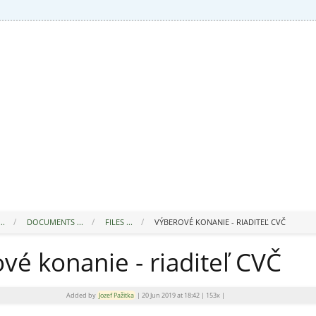
..
DOCUMENTS ...
FILES ...
VÝBEROVÉ KONANIE - RIADITEĽ CVČ
vé konanie - riaditeľ CVČ
Added by
Jozef Pažitka
|
20 Jun 2019 at 18:42
|
153x
|