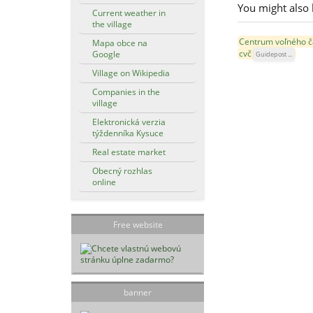
You might also 
Current weather in
the village
Centrum voľného 
Mapa obce na
cvč
Google
Guidepost ...
Village on Wikipedia
Companies in the
village
Elektronická verzia
týždenníka Kysuce
Real estate market
Obecný rozhlas
online
Free website
banner