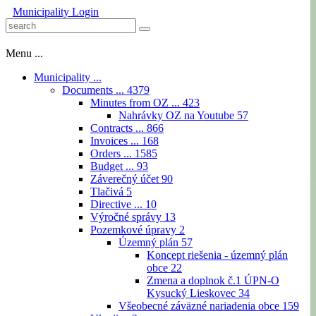
Municipality
Login
Menu ...
Municipality ...
Documents ...
4379
Minutes from OZ ...
423
Nahrávky OZ na Youtube
57
Contracts ...
866
Invoices ...
168
Orders ...
1585
Budget ...
93
Záverečný účet
90
Tlačivá
5
Directive ...
10
Výročné správy
13
Pozemkové úpravy
2
Územný plán
57
Koncept riešenia - územný plán
obce
22
Zmena a doplnok č.1 ÚPN-O
Kysucký Lieskovec
34
Všeobecné záväzné nariadenia obce
159