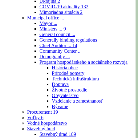
Ukrajina
2
COVID-19 aktuality
132
Mimoriadna situácia
2
Municipal office ...
Mayor ...
Ministers ...
9
General council ...
Generally binding regulations
Chief Auditor ...
14
Community Center ...
Demography ...
Program hospodárskeho a sociálneho rozvoja
História obce
Prírodné pomery
Technická infraštruktúra
Doprava
Životné prostredie
Obyvateľstvo
Vzdelanie a zamestnanosť
Bývanie
Procurement
19
Voľby
6
Vodné hospodárstvo
Stavebný úrad
Stavebný úrad
189