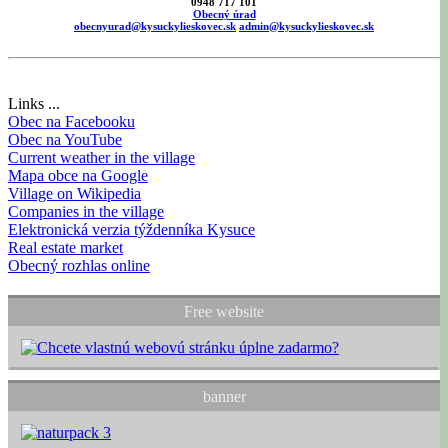
0948 717 101
Obecný úrad
obecnyurad@kysuckylieskovec.sk
admin@kysuckylieskovec.sk
Links ...
Obec na Facebooku
Obec na YouTube
Current weather in the village
Mapa obce na Google
Village on Wikipedia
Companies in the village
Elektronická verzia týždenníka Kysuce
Real estate market
Obecný rozhlas online
Free website
banner