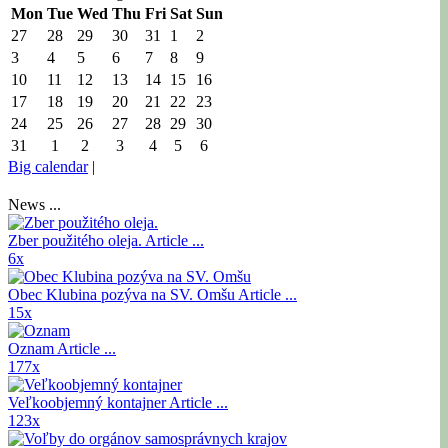
Mon
Tue
Wed
Thu
Fri
Sat
Sun
27
28
29
30
31
1
2
3
4
5
6
7
8
9
10
11
12
13
14
15
16
17
18
19
20
21
22
23
24
25
26
27
28
29
30
31
1
2
3
4
5
6
Big calendar
|
News ...
Zber použitého oleja.
Article ...
6x
Obec Klubina pozýva na SV. Omšu
Article ...
15x
Oznam
Article ...
177x
Veľkoobjemný kontajner
Article ...
123x