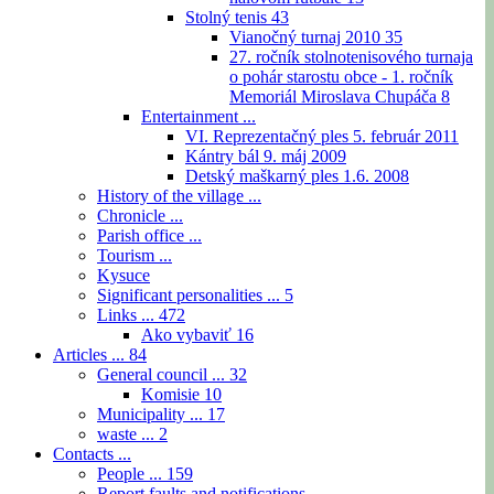
Stolný tenis
43
Vianočný turnaj 2010
35
27. ročník stolnotenisového turnaja
o pohár starostu obce - 1. ročník
Memoriál Miroslava Chupáča
8
Entertainment ...
VI. Reprezentačný ples 5. február 2011
Kántry bál 9. máj 2009
Detský maškarný ples 1.6. 2008
History of the village ...
Chronicle ...
Parish office ...
Tourism ...
Kysuce
Significant personalities ...
5
Links ...
472
Ako vybaviť
16
Articles ...
84
General council ...
32
Komisie
10
Municipality ...
17
waste ...
2
Contacts ...
People ...
159
Report faults and notifications ...