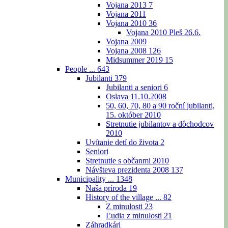
Vojana 2013
7
Vojana 2011
Vojana 2010
36
Vojana 2010 Pleš 26.6.
Vojana 2009
Vojana 2008
126
Midsummer 2019
15
People ...
643
Jubilanti
379
Jubilanti a seniori
6
Oslava 11.10.2008
50, 60, 70, 80 a 90 roční jubilanti,
15. október 2010
Stretnutie jubilantov a dôchodcov
2010
Uvítanie detí do života
2
Seniori
Stretnutie s občanmi 2010
Návšteva prezidenta 2008
137
Municipality ...
1348
Naša príroda
19
History of the village ...
82
Z minulosti
23
Ľudia z minulosti
21
Záhradkári