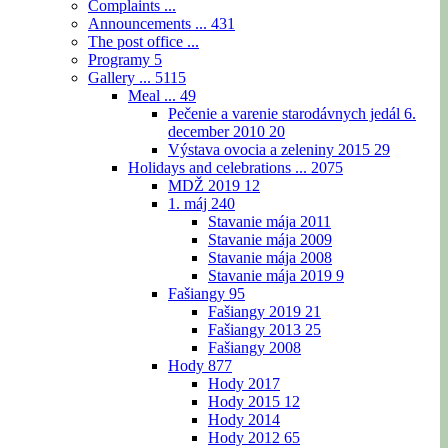
Complaints ...
Announcements ...
431
The post office ...
Programy
5
Gallery ...
5115
Meal ...
49
Pečenie a varenie starodávnych jedál 6.
december 2010
20
Výstava ovocia a zeleniny 2015
29
Holidays and celebrations ...
2075
MDŽ 2019
12
1. máj
240
Stavanie mája 2011
Stavanie mája 2009
Stavanie mája 2008
Stavanie mája 2019
9
Fašiangy
95
Fašiangy 2019
21
Fašiangy 2013
25
Fašiangy 2008
Hody
877
Hody 2017
Hody 2015
12
Hody 2014
Hody 2012
65