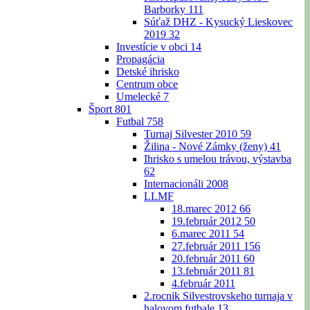
Barborky
111
Súťaž DHZ - Kysucký Lieskovec
2019
32
Investície v obci
14
Propagácia
Detské ihrisko
Centrum obce
Umelecké
7
Šport
801
Futbal
758
Turnaj Silvester 2010
59
Žilina - Nové Zámky (ženy)
41
Ihrisko s umelou trávou, výstavba
62
Internacionáli 2008
LLMF
18.marec 2012
66
19.február 2012
50
6.marec 2011
54
27.február 2011
156
20.február 2011
60
13.február 2011
81
4.február 2011
2.rocnik Silvestrovskeho turnaja v
halovom futbale
13