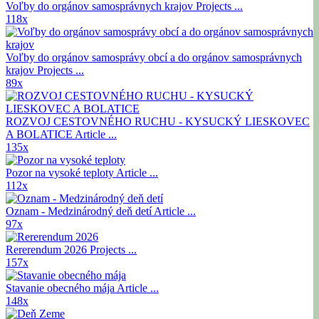
Voľby do orgánov samosprávnych krajov
Projects ...
118x
Voľby do orgánov samosprávy obcí a do orgánov samosprávnych
krajov
Projects ...
89x
ROZVOJ CESTOVNÉHO RUCHU - KYSUCKÝ LIESKOVEC
A BOLATICE
Article ...
135x
Pozor na vysoké teploty
Article ...
112x
Oznam - Medzinárodný deň detí
Article ...
97x
Rererendum 2026
Projects ...
157x
Stavanie obecného mája
Article ...
148x