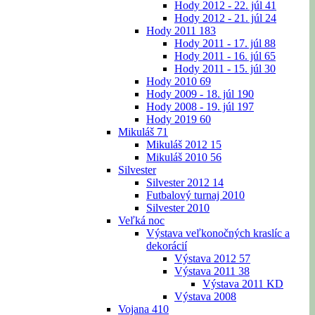
Hody 2012 - 22. júl
41
Hody 2012 - 21. júl
24
Hody 2011
183
Hody 2011 - 17. júl
88
Hody 2011 - 16. júl
65
Hody 2011 - 15. júl
30
Hody 2010
69
Hody 2009 - 18. júl
190
Hody 2008 - 19. júl
197
Hody 2019
60
Mikuláš
71
Mikuláš 2012
15
Mikuláš 2010
56
Silvester
Silvester 2012
14
Futbalový turnaj 2010
Silvester 2010
Veľká noc
Výstava veľkonočných kraslíc a
dekorácií
Výstava 2012
57
Výstava 2011
38
Výstava 2011 KD
Výstava 2008
Vojana
410