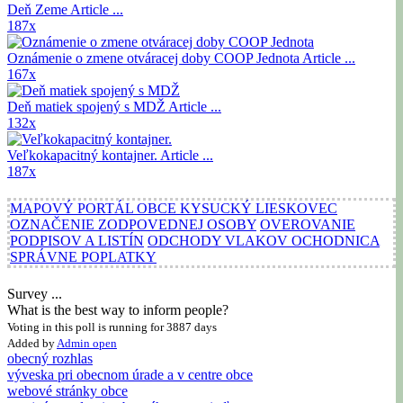
Deň Zeme
Article ...
187x
Oznámenie o zmene otváracej doby COOP Jednota
Article ...
167x
Deň matiek spojený s MDŽ
Article ...
132x
Veľkokapacitný kontajner.
Article ...
187x
MAPOVÝ PORTÁL OBCE KYSUCKÝ LIESKOVEC
OZNAČENIE ZODPOVEDNEJ OSOBY
OVEROVANIE
PODPISOV A LISTÍN
ODCHODY VLAKOV OCHODNICA
SPRÁVNE POPLATKY
Survey ...
What is the best way to inform people?
Voting in this poll is running for 3887 days
Added by
Admin
open
obecný rozhlas
výveska pri obecnom úrade a v centre obce
webové stránky obce