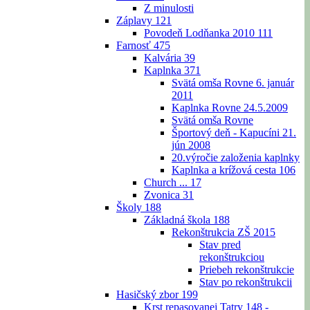
Z minulosti
Záplavy
121
Povodeň Lodňanka 2010
111
Farnosť
475
Kalvária
39
Kaplnka
371
Svätá omša Rovne 6. január
2011
Kaplnka Rovne 24.5.2009
Svätá omša Rovne
Športový deň - Kapucíni 21.
jún 2008
20.výročie založenia kaplnky
Kaplnka a krížová cesta
106
Church ...
17
Zvonica
31
Školy
188
Základná škola
188
Rekonštrukcia ZŠ 2015
Stav pred
rekonštrukciou
Priebeh rekonštrukcie
Stav po rekonštrukcii
Hasičský zbor
199
Krst repasovanej Tatry 148 -