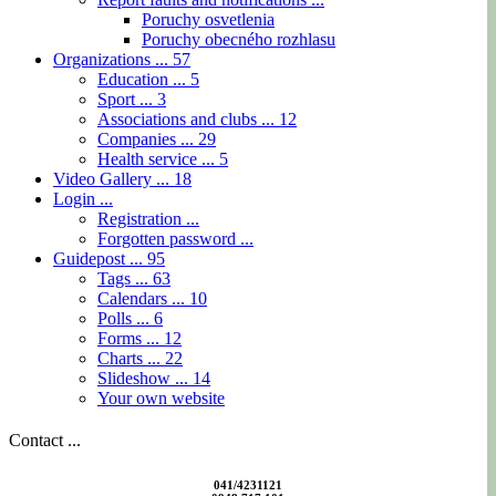
Poruchy osvetlenia
Poruchy obecného rozhlasu
Organizations ...
57
Education ...
5
Sport ...
3
Associations and clubs ...
12
Companies ...
29
Health service ...
5
Video Gallery ...
18
Login ...
Registration ...
Forgotten password ...
Guidepost ...
95
Tags ...
63
Calendars ...
10
Polls ...
6
Forms ...
12
Charts ...
22
Slideshow ...
14
Your own website
Contact ...
041/4231121