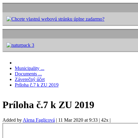
Municipality ...
Documents ...
Záverečný účet
Príloha č.7 k ZU 2019
Príloha č.7 k ZU 2019
Added by
Alena Faglicová
|
11 Mar 2020 at 9:33
|
42x
|