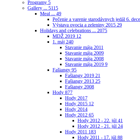
Programy
5
Gallery ...
5115
Meal ...
49
Pečenie a varenie starodávnych jedál 6. de
Výstava ovocia a zeleniny 2015
29
Holidays and celebrations ...
2075
MDŽ 2019
12
1. máj
240
Stavanie mája 2011
Stavanie mája 2009
Stavanie mája 2008
Stavanie mája 2019
9
Fašiangy
95
Fašiangy 2019
21
Fašiangy 2013
25
Fašiangy 2008
Hody
877
Hody 2017
Hody 2015
12
Hody 2014
Hody 2012
65
Hody 2012 - 22. júl
41
Hody 2012 - 21. júl
24
Hody 2011
183
Hody 2011 - 17. júl
88