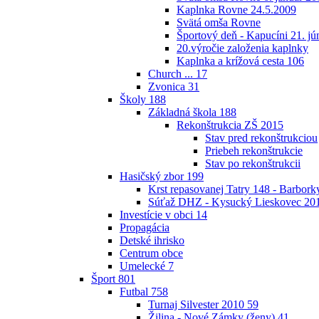
Kaplnka Rovne 24.5.2009
Svätá omša Rovne
Športový deň - Kapucíni 21. jú
20.výročie založenia kaplnky
Kaplnka a krížová cesta
106
Church ...
17
Zvonica
31
Školy
188
Základná škola
188
Rekonštrukcia ZŠ 2015
Stav pred rekonštrukciou
Priebeh rekonštrukcie
Stav po rekonštrukcii
Hasičský zbor
199
Krst repasovanej Tatry 148 - Barbor
Súťaž DHZ - Kysucký Lieskovec 20
Investície v obci
14
Propagácia
Detské ihrisko
Centrum obce
Umelecké
7
Šport
801
Futbal
758
Turnaj Silvester 2010
59
Žilina - Nové Zámky (ženy)
41