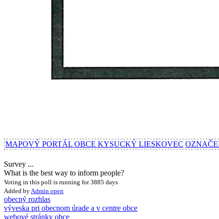
MAPOVÝ PORTÁL OBCE KYSUCKÝ LIESKOVEC
OZNAČE
Survey ...
What is the best way to inform people?
Voting in this poll is running for 3885 days
Added by
Admin
open
obecný rozhlas
výveska pri obecnom úrade a v centre obce
webové stránky obce