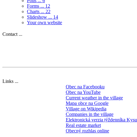
Polls ...
6
Forms ...
12
Charts ...
22
Slideshow ...
14
Your own website
Contact ...
Links ...
Obec na Facebooku
Obec na YouTube
Current weather in the village
Mapa obce na Google
Village on Wikipedia
Companies in the village
Elektronická verzia týždenníka Kys
Real estate market
Obecný rozhlas online