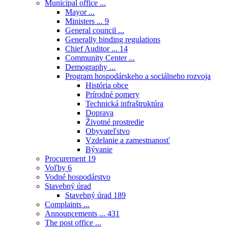
Municipal office ...
Mayor ...
Ministers ...
9
General council ...
Generally binding regulations
Chief Auditor ...
14
Community Center ...
Demography ...
Program hospodárskeho a sociálneho rozvoja
História obce
Prírodné pomery
Technická infraštruktúra
Doprava
Životné prostredie
Obyvateľstvo
Vzdelanie a zamestnanosť
Bývanie
Procurement
19
Voľby
6
Vodné hospodárstvo
Stavebný úrad
Stavebný úrad
189
Complaints ...
Announcements ...
431
The post office ...