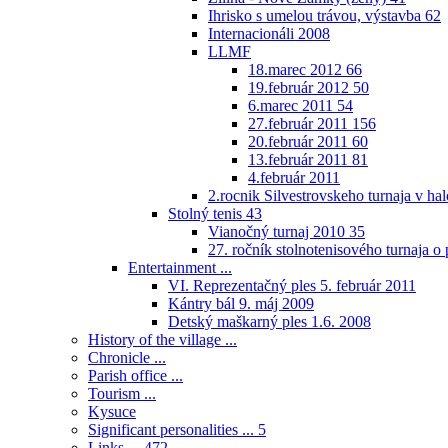
Ihrisko s umelou trávou, výstavba
62
Internacionáli 2008
LLMF
18.marec 2012
66
19.február 2012
50
6.marec 2011
54
27.február 2011
156
20.február 2011
60
13.február 2011
81
4.február 2011
2.rocnik Silvestrovskeho turnaja v h
Stolný tenis
43
Vianočný turnaj 2010
35
27. ročník stolnotenisového turnaja 
Entertainment ...
VI. Reprezentačný ples 5. február 2011
Kántry bál 9. máj 2009
Detský maškarný ples 1.6. 2008
History of the village ...
Chronicle ...
Parish office ...
Tourism ...
Kysuce
Significant personalities ...
5
Links ...
472