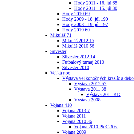
Hody 2011 - 16. júl
65
Hody 2011 - 15. júl
30
Hody 2010
69
Hody 2009 - 18. júl
190
Hody 2008 - 19. júl
197
Hody 2019
60
Mikuláš
71
Mikuláš 2012
15
Mikuláš 2010
56
Silvester
Silvester 2012
14
Futbalový turnaj 2010
Silvester 2010
Veľká noc
Výstava veľkonočných kraslíc a dekor
Výstava 2012
57
Výstava 2011
38
Výstava 2011 KD
Výstava 2008
Vojana
410
Vojana 2013
7
Vojana 2011
Vojana 2010
36
Vojana 2010 Pleš 26.6.
Vojana 2009