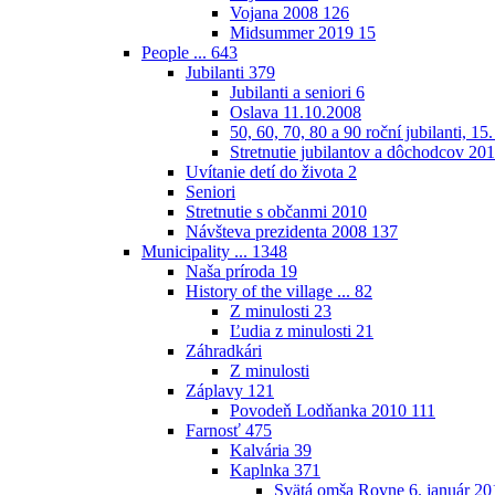
Vojana 2008
126
Midsummer 2019
15
People ...
643
Jubilanti
379
Jubilanti a seniori
6
Oslava 11.10.2008
50, 60, 70, 80 a 90 roční jubilanti, 15
Stretnutie jubilantov a dôchodcov 20
Uvítanie detí do života
2
Seniori
Stretnutie s občanmi 2010
Návšteva prezidenta 2008
137
Municipality ...
1348
Naša príroda
19
History of the village ...
82
Z minulosti
23
Ľudia z minulosti
21
Záhradkári
Z minulosti
Záplavy
121
Povodeň Lodňanka 2010
111
Farnosť
475
Kalvária
39
Kaplnka
371
Svätá omša Rovne 6. január 20