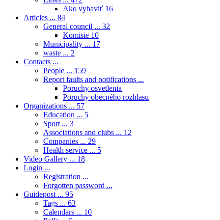
Ako vybaviť
16
Articles ...
84
General council ...
32
Komisie
10
Municipality ...
17
waste ...
2
Contacts ...
People ...
159
Report faults and notifications ...
Poruchy osvetlenia
Poruchy obecného rozhlasu
Organizations ...
57
Education ...
5
Sport ...
3
Associations and clubs ...
12
Companies ...
29
Health service ...
5
Video Gallery ...
18
Login ...
Registration ...
Forgotten password ...
Guidepost ...
95
Tags ...
63
Calendars ...
10