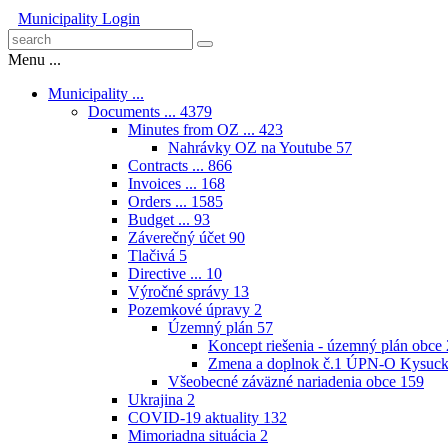
Municipality
Login
Menu ...
Municipality ...
Documents ...
4379
Minutes from OZ ...
423
Nahrávky OZ na Youtube
57
Contracts ...
866
Invoices ...
168
Orders ...
1585
Budget ...
93
Záverečný účet
90
Tlačivá
5
Directive ...
10
Výročné správy
13
Pozemkové úpravy
2
Územný plán
57
Koncept riešenia - územný plán obce
Zmena a doplnok č.1 ÚPN-O Kysuck
Všeobecné záväzné nariadenia obce
159
Ukrajina
2
COVID-19 aktuality
132
Mimoriadna situácia
2