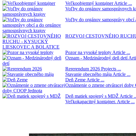
Veľkoobjemný kontajner
Article ...
Voľby do orgánov samosprávnych k
Voľby do orgánov samosprávy obcí 
ROZVOJ CESTOVNÉHO RUCHU
Pozor na vysoké teploty
Article ...
Oznam - Medzinárodný deň detí
Arti
Rererendum 2026
Projects ...
Stavanie obecného mája
Article ...
Deň Zeme
Article ...
Oznámenie o zmene otváracej doby
Deň matiek spojený s MDŽ
Article ..
Veľkokapacitný kontajner.
Article ...