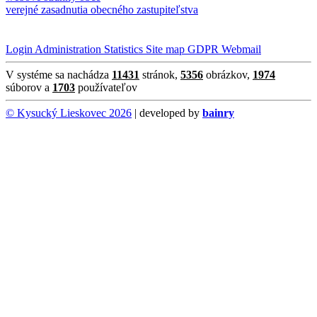
verejné zasadnutia obecného zastupiteľstva
Login
Administration
Statistics
Site map
GDPR
Webmail
V systéme sa nachádza
11431
stránok,
5356
obrázkov,
1974
súborov a
1703
používateľov
© Kysucký Lieskovec 2026
| developed by
bainry