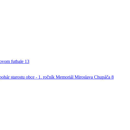
alovom futbale
13
o pohár starostu obce - 1. ročník Memoriál Miroslava Chupáča
8