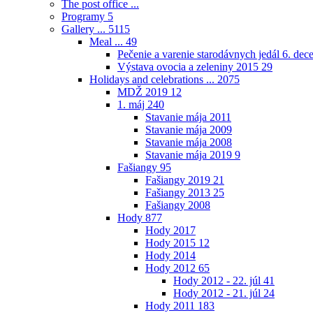
The post office ...
Programy
5
Gallery ...
5115
Meal ...
49
Pečenie a varenie starodávnych jedál 6. de
Výstava ovocia a zeleniny 2015
29
Holidays and celebrations ...
2075
MDŽ 2019
12
1. máj
240
Stavanie mája 2011
Stavanie mája 2009
Stavanie mája 2008
Stavanie mája 2019
9
Fašiangy
95
Fašiangy 2019
21
Fašiangy 2013
25
Fašiangy 2008
Hody
877
Hody 2017
Hody 2015
12
Hody 2014
Hody 2012
65
Hody 2012 - 22. júl
41
Hody 2012 - 21. júl
24
Hody 2011
183