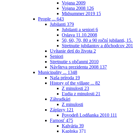
Vojana 2009
Vojana 2008
126
Midsummer 2019
15
People ...
643
Jubilanti
379
Jubilanti a seniori
6
Oslava 11.10.2008
50, 60, 70, 80 a 90 roční jubilanti, 15
Stretnutie jubilantov a dôchodcov 20
Uvítanie detí do života
2
Seniori
Stretnutie s občanmi 2010
Návšteva prezidenta 2008
137
Municipality ...
1348
Naša príroda
19
History of the village ...
82
Z minulosti
23
Ľudia z minulosti
21
Záhradkári
Z minulosti
Záplavy
121
Povodeň Lodňanka 2010
111
Farnosť
475
Kalvária
39
Kaplnka
371