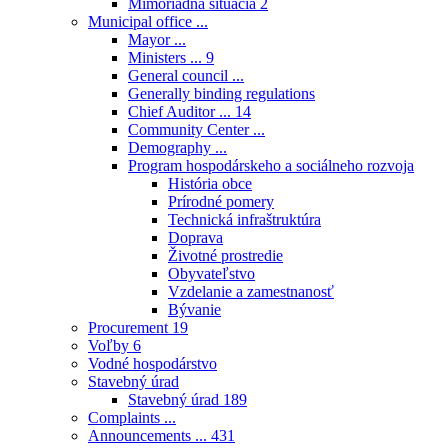
Mimoriadna situácia
2
Municipal office ...
Mayor ...
Ministers ...
9
General council ...
Generally binding regulations
Chief Auditor ...
14
Community Center ...
Demography ...
Program hospodárskeho a sociálneho rozvoja
História obce
Prírodné pomery
Technická infraštruktúra
Doprava
Životné prostredie
Obyvateľstvo
Vzdelanie a zamestnanosť
Bývanie
Procurement
19
Voľby
6
Vodné hospodárstvo
Stavebný úrad
Stavebný úrad
189
Complaints ...
Announcements ...
431