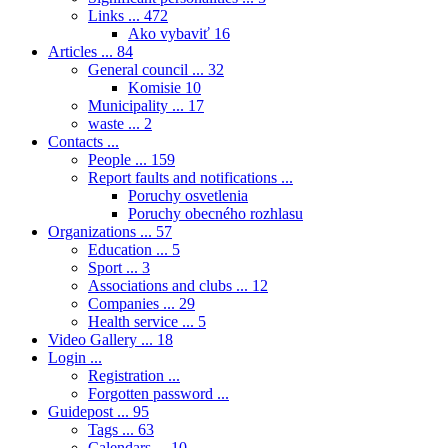
Links ...
472
Ako vybaviť
16
Articles ...
84
General council ...
32
Komisie
10
Municipality ...
17
waste ...
2
Contacts ...
People ...
159
Report faults and notifications ...
Poruchy osvetlenia
Poruchy obecného rozhlasu
Organizations ...
57
Education ...
5
Sport ...
3
Associations and clubs ...
12
Companies ...
29
Health service ...
5
Video Gallery ...
18
Login ...
Registration ...
Forgotten password ...
Guidepost ...
95
Tags ...
63
Calendars ...
10