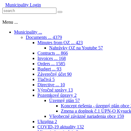
Municipality
Login
Menu ...
Municipality ...
Documents ...
4379
Minutes from OZ ...
423
Nahrávky OZ na Youtube
57
Contracts ...
866
Invoices ...
168
Orders ...
1585
Budget ...
93
Záverečný účet
90
Tlačivá
5
Directive ...
10
Výročné správy
13
Pozemkové úpravy
2
Územný plán
57
Koncept riešenia - územný plán obce
Zmena a doplnok č.1 ÚPN-O Kysuck
Všeobecné záväzné nariadenia obce
159
Ukrajina
2
COVID-19 aktuality
132