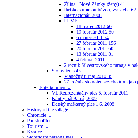
Žilina - Nové Zámky (ženy)
41
Ihrisko s umelou trávou, výstavba
62
Internacionáli 2008
LLMF
18.marec 2012
66
19.február 2012
50
6.marec 2011
54
27.február 2011
156
20.február 2011
60
13.február 2011
81
4.február 2011
2.rocnik Silvestrovskeho turnaja v h
Stolný tenis
43
Vianočný turnaj 2010
35
27. ročník stolnotenisového turnaja 
Entertainment ...
VI. Reprezentačný ples 5. február 2011
Kántry bál 9. máj 2009
Detský maškarný ples 1.6. 2008
History of the village ...
Chronicle ...
Parish office ...
Tourism ...
Kysuce
Significant personalities ...
5