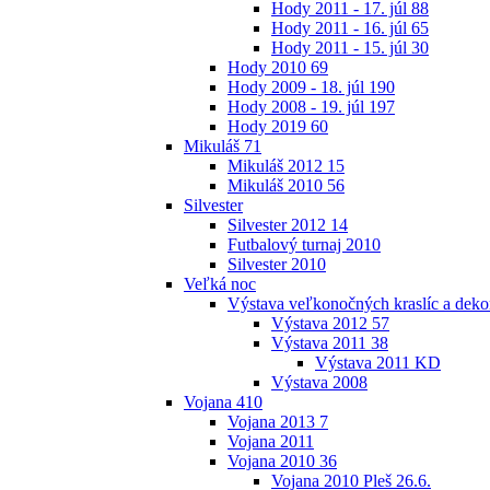
Hody 2011 - 17. júl
88
Hody 2011 - 16. júl
65
Hody 2011 - 15. júl
30
Hody 2010
69
Hody 2009 - 18. júl
190
Hody 2008 - 19. júl
197
Hody 2019
60
Mikuláš
71
Mikuláš 2012
15
Mikuláš 2010
56
Silvester
Silvester 2012
14
Futbalový turnaj 2010
Silvester 2010
Veľká noc
Výstava veľkonočných kraslíc a dekor
Výstava 2012
57
Výstava 2011
38
Výstava 2011 KD
Výstava 2008
Vojana
410
Vojana 2013
7
Vojana 2011
Vojana 2010
36
Vojana 2010 Pleš 26.6.