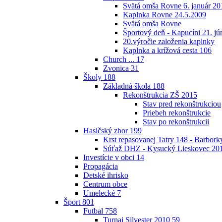
Svätá omša Rovne 6. január 20
Kaplnka Rovne 24.5.2009
Svätá omša Rovne
Športový deň - Kapucíni 21. jú
20.výročie založenia kaplnky
Kaplnka a krížová cesta
106
Church ...
17
Zvonica
31
Školy
188
Základná škola
188
Rekonštrukcia ZŠ 2015
Stav pred rekonštrukciou
Priebeh rekonštrukcie
Stav po rekonštrukcii
Hasičský zbor
199
Krst repasovanej Tatry 148 - Barbor
Súťaž DHZ - Kysucký Lieskovec 20
Investície v obci
14
Propagácia
Detské ihrisko
Centrum obce
Umelecké
7
Šport
801
Futbal
758
Turnaj Silvester 2010
59