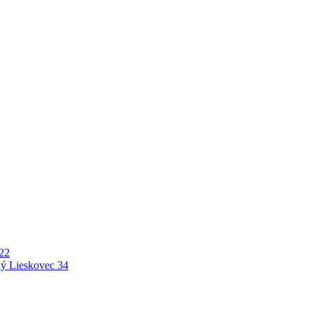
22
ý Lieskovec
34