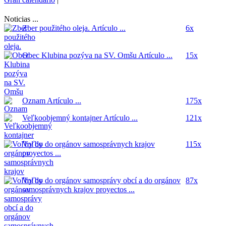
Noticias ...
Zber použitého oleja.
Artículo ...
6x
Obec Klubina pozýva na SV. Omšu
Artículo ...
15x
Oznam
Artículo ...
175x
Veľkoobjemný kontajner
Artículo ...
121x
Voľby do orgánov samosprávnych krajov
115x
proyectos ...
Voľby do orgánov samosprávy obcí a do orgánov
87x
samosprávnych krajov
proyectos ...