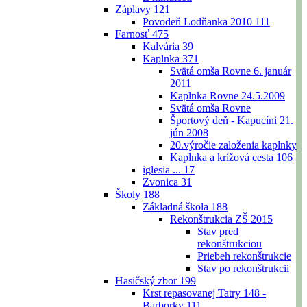
Záplavy
121
Povodeň Lodňanka 2010
111
Farnosť
475
Kalvária
39
Kaplnka
371
Svätá omša Rovne 6. január
2011
Kaplnka Rovne 24.5.2009
Svätá omša Rovne
Športový deň - Kapucíni 21.
jún 2008
20.výročie založenia kaplnky
Kaplnka a krížová cesta
106
iglesia ...
17
Zvonica
31
Školy
188
Základná škola
188
Rekonštrukcia ZŠ 2015
Stav pred
rekonštrukciou
Priebeh rekonštrukcie
Stav po rekonštrukcii
Hasičský zbor
199
Krst repasovanej Tatry 148 -
Barborky
111