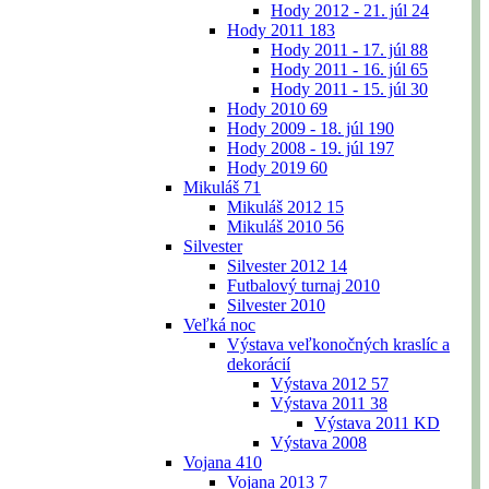
Hody 2012 - 21. júl
24
Hody 2011
183
Hody 2011 - 17. júl
88
Hody 2011 - 16. júl
65
Hody 2011 - 15. júl
30
Hody 2010
69
Hody 2009 - 18. júl
190
Hody 2008 - 19. júl
197
Hody 2019
60
Mikuláš
71
Mikuláš 2012
15
Mikuláš 2010
56
Silvester
Silvester 2012
14
Futbalový turnaj 2010
Silvester 2010
Veľká noc
Výstava veľkonočných kraslíc a
dekorácií
Výstava 2012
57
Výstava 2011
38
Výstava 2011 KD
Výstava 2008
Vojana
410
Vojana 2013
7