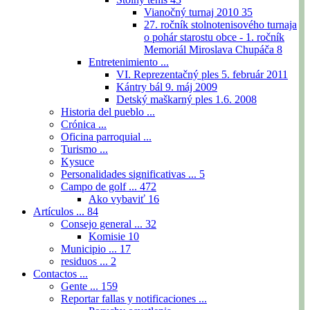
Vianočný turnaj 2010
35
27. ročník stolnotenisového turnaja
o pohár starostu obce - 1. ročník
Memoriál Miroslava Chupáča
8
Entretenimiento ...
VI. Reprezentačný ples 5. február 2011
Kántry bál 9. máj 2009
Detský maškarný ples 1.6. 2008
Historia del pueblo ...
Crónica ...
Oficina parroquial ...
Turismo ...
Kysuce
Personalidades significativas ...
5
Campo de golf ...
472
Ako vybaviť
16
Artículos ...
84
Consejo general ...
32
Komisie
10
Municipio ...
17
residuos ...
2
Contactos ...
Gente ...
159
Reportar fallas y notificaciones ...