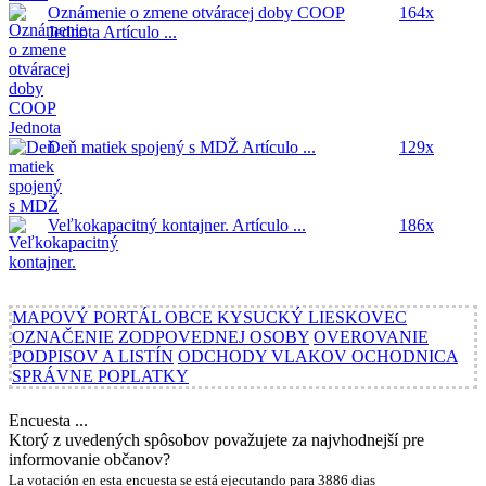
Oznámenie o zmene otváracej doby COOP
164x
Jednota
Artículo ...
Deň matiek spojený s MDŽ
Artículo ...
129x
Veľkokapacitný kontajner.
Artículo ...
186x
MAPOVÝ PORTÁL OBCE KYSUCKÝ LIESKOVEC
OZNAČENIE ZODPOVEDNEJ OSOBY
OVEROVANIE
PODPISOV A LISTÍN
ODCHODY VLAKOV OCHODNICA
SPRÁVNE POPLATKY
Encuesta ...
Ktorý z uvedených spôsobov považujete za najvhodnejší pre
informovanie občanov?
La votación en esta encuesta se está ejecutando para 3886 dias