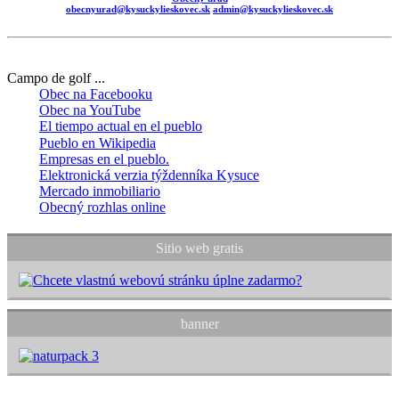
obecnyurad@kysuckylieskovec.sk
admin@kysuckylieskovec.sk
Campo de golf ...
Obec na Facebooku
Obec na YouTube
El tiempo actual en el pueblo
Pueblo en Wikipedia
Empresas en el pueblo.
Elektronická verzia týždenníka Kysuce
Mercado inmobiliario
Obecný rozhlas online
Sitio web gratis
banner