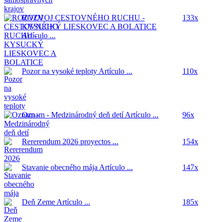
ROZVOJ CESTOVNÉHO RUCHU -
133x
KYSUCKÝ LIESKOVEC A BOLATICE
Artículo ...
Pozor na vysoké teploty
Artículo ...
110x
Oznam - Medzinárodný deň detí
Artículo ...
96x
Rererendum 2026
proyectos ...
154x
Stavanie obecného mája
Artículo ...
147x
Deň Zeme
Artículo ...
185x