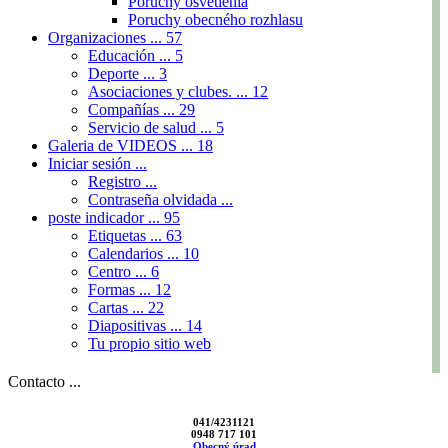
Poruchy osvetlenia
Poruchy obecného rozhlasu
Organizaciones ...
57
Educación ...
5
Deporte ...
3
Asociaciones y clubes. ...
12
Compañías ...
29
Servicio de salud ...
5
Galeria de VIDEOS ...
18
Iniciar sesión ...
Registro ...
Contraseña olvidada ...
poste indicador ...
95
Etiquetas ...
63
Calendarios ...
10
Centro ...
6
Formas ...
12
Cartas ...
22
Diapositivas ...
14
Tu propio sitio web
Contacto ...
041/4231121
0948 717 101
Obecný úrad