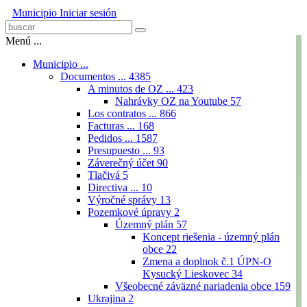
Municipio
Iniciar sesión
Menú ...
Municipio ...
Documentos ...
4385
A minutos de OZ ...
423
Nahrávky OZ na Youtube
57
Los contratos ...
866
Facturas ...
168
Pedidos ...
1587
Presupuesto ...
93
Záverečný účet
90
Tlačivá
5
Directiva ...
10
Výročné správy
13
Pozemkové úpravy
2
Územný plán
57
Koncept riešenia - územný plán
obce
22
Zmena a doplnok č.1 ÚPN-O
Kysucký Lieskovec
34
Všeobecné záväzné nariadenia obce
159
Ukrajina
2