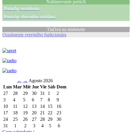
Nahlasovanie porúch
Poruchy osvetlenia
Poruchy obecného rozhlasu
Tlačivá na stiahnutie
Oznámenie verejného funkcionára
←
→
Agosto 2026
Lun
Mar
Mié
Jue
Vie
Sáb
Dom
27
28
29
30
31
1
2
3
4
5
6
7
8
9
10
11
12
13
14
15
16
17
18
19
20
21
22
23
24
25
26
27
28
29
30
31
1
2
3
4
5
6
Gran calendario
|