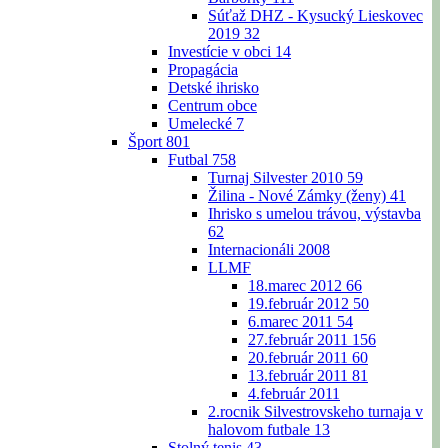
Súťaž DHZ - Kysucký Lieskovec
2019
32
Investície v obci
14
Propagácia
Detské ihrisko
Centrum obce
Umelecké
7
Šport
801
Futbal
758
Turnaj Silvester 2010
59
Žilina - Nové Zámky (ženy)
41
Ihrisko s umelou trávou, výstavba
62
Internacionáli 2008
LLMF
18.marec 2012
66
19.február 2012
50
6.marec 2011
54
27.február 2011
156
20.február 2011
60
13.február 2011
81
4.február 2011
2.rocnik Silvestrovskeho turnaja v
halovom futbale
13
Stolný tenis
43