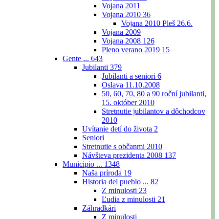
Vojana 2011
Vojana 2010
36
Vojana 2010 Pleš 26.6.
Vojana 2009
Vojana 2008
126
Pleno verano 2019
15
Gente ...
643
Jubilanti
379
Jubilanti a seniori
6
Oslava 11.10.2008
50, 60, 70, 80 a 90 roční jubilanti,
15. október 2010
Stretnutie jubilantov a dôchodcov
2010
Uvítanie detí do života
2
Seniori
Stretnutie s občanmi 2010
Návšteva prezidenta 2008
137
Municipio ...
1348
Naša príroda
19
Historia del pueblo ...
82
Z minulosti
23
Ľudia z minulosti
21
Záhradkári
Z minulosti