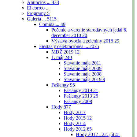
Anuncios ...
433
El correo ...
Programy
5
Galería ...
5115
Comida ...
49
Pečenie a varenie starodávnych jedál 6.
december 2010
20
Výstava ovocia a zeleniny 2015
29
Fiestas y celebraciones ...
2075
MDŽ 2019
12
1. máj
240
Stavanie mája 2011
Stavanie mája 2009
Stavanie mája 2008
Stavanie mája 2019
9
Fašiangy
95
Fašiangy 2019
21
Fašiangy 2013
25
Fašiangy 2008
Hody
877
Hody 2017
Hody 2015
12
Hody 2014
Hody 2012
65
Hody 2012 - 22. júl
41