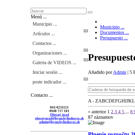
Menú ...
Municipio ...
Municipio ...
84
Documentos ...
Artículos ...
Presupuesto ...
Contactos ...
57
Organizaciones ...
Presupuesto
18
Galeria de VIDEOS ...
Añadido por
Admin
|
5 
Iniciar sesión ...
95
poste indicador ...
Contacto ...
A - Z
A
B
C
D
E
F
G
H
I
J
K
L
041/4231121
« anterior
1
2
3
4
5
...
8
0948 717 101
Obecný úrad
87
záznamov
obecnyurad@kysuckylieskovec.sk
admin@kysuckylieskovec.sk
Plnenie rozpočtu 2