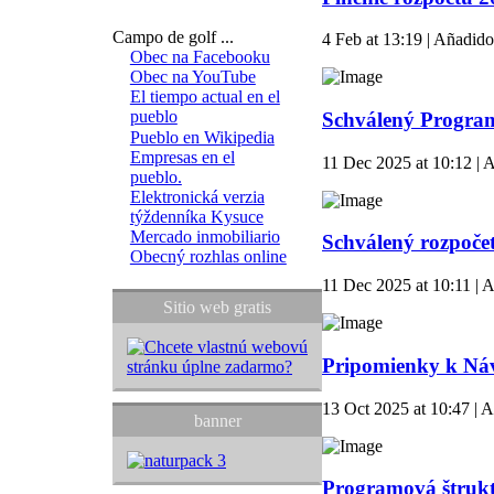
Campo de golf ...
4 Feb at 13:19 | Añadido
Obec na Facebooku
Obec na YouTube
El tiempo actual en el
pueblo
Schválený Program
Pueblo en Wikipedia
Empresas en el
11 Dec 2025 at 10:12 | 
pueblo.
Elektronická verzia
týždenníka Kysuce
Mercado inmobiliario
Schválený rozpoče
Obecný rozhlas online
11 Dec 2025 at 10:11 | 
Sitio web gratis
Pripomienky k Ná
13 Oct 2025 at 10:47 | A
banner
Programová štruk