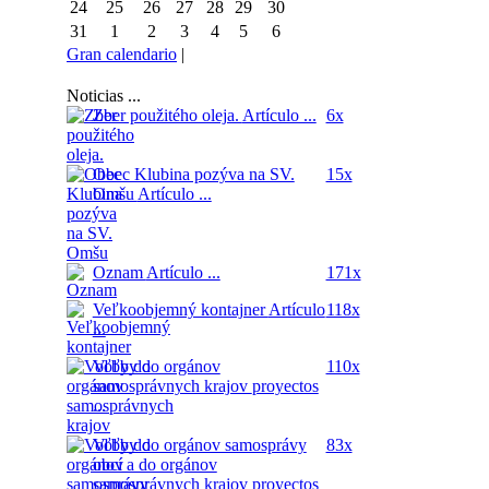
24
25
26
27
28
29
30
31
1
2
3
4
5
6
Gran calendario
|
Noticias ...
Zber použitého oleja.
Artículo ...
6x
Obec Klubina pozýva na SV.
15x
Omšu
Artículo ...
Oznam
Artículo ...
171x
Veľkoobjemný kontajner
Artículo
118x
...
Voľby do orgánov
110x
samosprávnych krajov
proyectos
...
Voľby do orgánov samosprávy
83x
obcí a do orgánov
samosprávnych krajov
proyectos