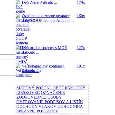
Deň Zeme
Artículo ...
179x
Oznámenie o zmene otváracej
160x
doby COOP Jednota
Artículo ...
Deň matiek spojený s MDŽ
127x
Artículo ...
Veľkokapacitný kontajner.
181x
Artículo ...
MAPOVÝ PORTÁL OBCE KYSUCKÝ
LIESKOVEC
OZNAČENIE
ZODPOVEDNEJ OSOBY
OVEROVANIE PODPISOV A LISTÍN
ODCHODY VLAKOV OCHODNICA
SPRÁVNE POPLATKY