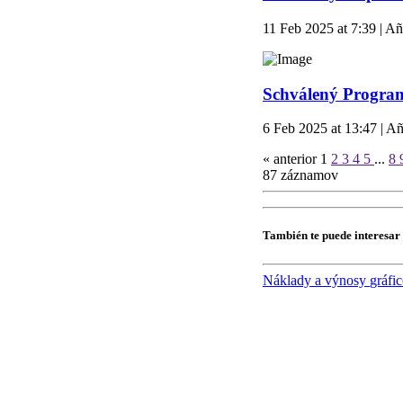
11 Feb 2025 at 7:39 | Añ
Schválený Progra
6 Feb 2025 at 13:47 | Añ
« anterior
1
2
3
4
5
...
8
87
záznamov
También te puede interesar
Náklady a výnosy
gráfic