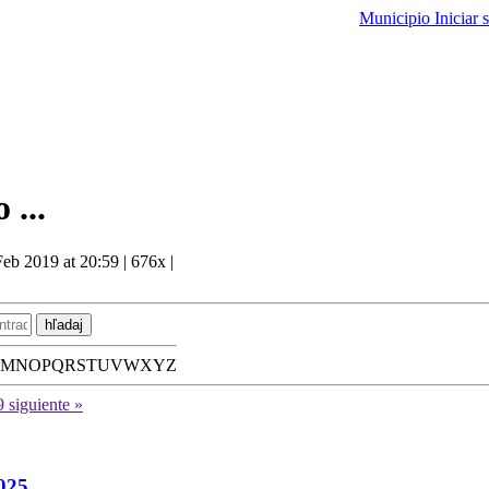
Municipio
Iniciar 
 ...
Feb 2019 at 20:59
|
676x
|
hľadaj
M
N
O
P
Q
R
S
T
U
V
W
X
Y
Z
9
siguiente »
025