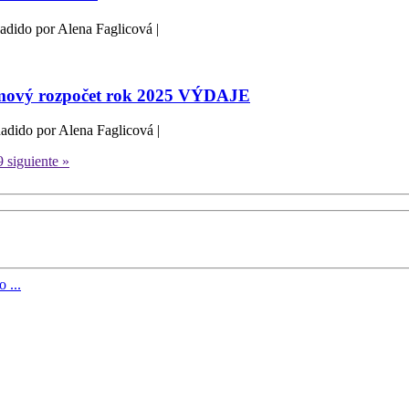
adido por Alena Faglicová |
mový rozpočet rok 2025 VÝDAJE
adido por Alena Faglicová |
9
siguiente »
o ...