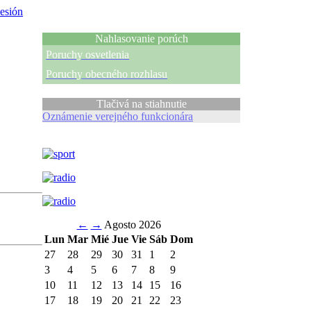
sesión
Nahlasovanie porúch
Poruchy osvetlenia
Poruchy obecného rozhlasu
Tlačivá na stiahnutie
Oznámenie verejného funkcionára
←
→
Agosto 2026
Lun
Mar
Mié
Jue
Vie
Sáb
Dom
27
28
29
30
31
1
2
3
4
5
6
7
8
9
10
11
12
13
14
15
16
17
18
19
20
21
22
23