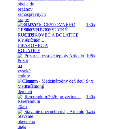
...
ROZVOJ CESTOVNÉHO
130x
RUCHU - KYSUCKÝ
LIESKOVEC A BOLATICE
Artículo ...
Pozor na vysoké teploty
Artículo
108x
...
Oznam - Medzinárodný deň detí
94x
Artículo ...
Rererendum 2026
proyectos ...
150x
Stavanie obecného mája
Artículo
145x
...