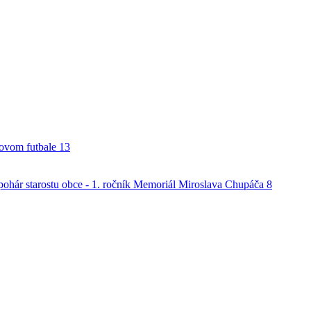
alovom futbale
13
o pohár starostu obce - 1. ročník Memoriál Miroslava Chupáča
8