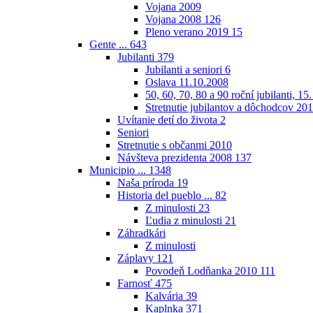
Vojana 2009
Vojana 2008
126
Pleno verano 2019
15
Gente ...
643
Jubilanti
379
Jubilanti a seniori
6
Oslava 11.10.2008
50, 60, 70, 80 a 90 roční jubilanti, 15
Stretnutie jubilantov a dôchodcov 20
Uvítanie detí do života
2
Seniori
Stretnutie s občanmi 2010
Návšteva prezidenta 2008
137
Municipio ...
1348
Naša príroda
19
Historia del pueblo ...
82
Z minulosti
23
Ľudia z minulosti
21
Záhradkári
Z minulosti
Záplavy
121
Povodeň Lodňanka 2010
111
Farnosť
475
Kalvária
39
Kaplnka
371