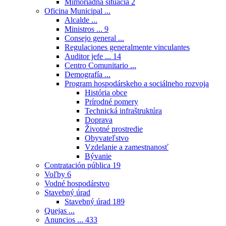
Mimoriadna situácia
2
Oficina Municipal ...
Alcalde ...
Ministros ...
9
Consejo general ...
Regulaciones generalmente vinculantes
Auditor jefe ...
14
Centro Comunitario ...
Demografía ...
Program hospodárskeho a sociálneho rozvoja
História obce
Prírodné pomery
Technická infraštruktúra
Doprava
Životné prostredie
Obyvateľstvo
Vzdelanie a zamestnanosť
Bývanie
Contratación pública
19
Voľby
6
Vodné hospodárstvo
Stavebný úrad
Stavebný úrad
189
Quejas ...
Anuncios ...
433