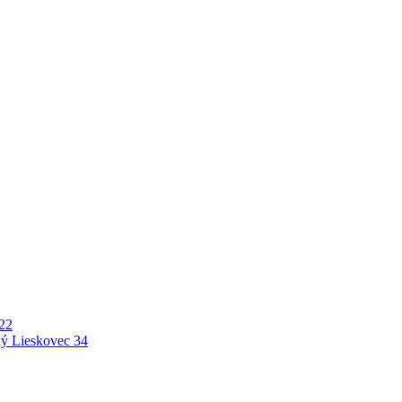
22
ý Lieskovec
34