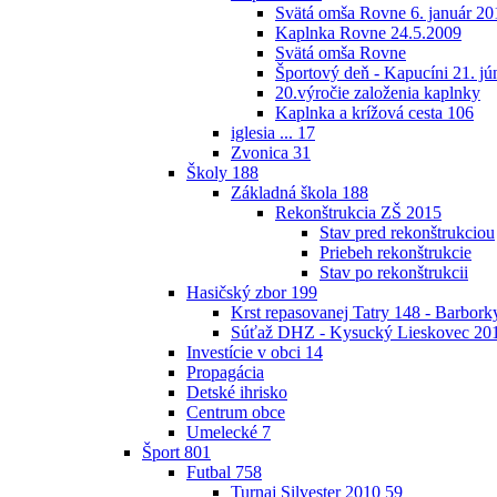
Svätá omša Rovne 6. január 20
Kaplnka Rovne 24.5.2009
Svätá omša Rovne
Športový deň - Kapucíni 21. jú
20.výročie založenia kaplnky
Kaplnka a krížová cesta
106
iglesia ...
17
Zvonica
31
Školy
188
Základná škola
188
Rekonštrukcia ZŠ 2015
Stav pred rekonštrukciou
Priebeh rekonštrukcie
Stav po rekonštrukcii
Hasičský zbor
199
Krst repasovanej Tatry 148 - Barbor
Súťaž DHZ - Kysucký Lieskovec 20
Investície v obci
14
Propagácia
Detské ihrisko
Centrum obce
Umelecké
7
Šport
801
Futbal
758
Turnaj Silvester 2010
59