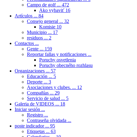
Campo de golf ...
472
Ako vybaviť
16
Artículos ...
84
Consejo general ...
32
Komisie
10
Municipio ...
17
residuos ...
2
Contactos ...
Gente ...
159
Reportar fallas y notificaciones ...
Poruchy osvetlenia
Poruchy obecného rozhlasu
Organizaciones ...
57
Educación ...
5
Deporte ...
3
Asociaciones y clubes. ...
12
Compañías ...
29
Servicio de salud ...
5
Galeria de VIDEOS ...
18
Iniciar sesión ...
Registro ...
Contraseña olvidada ...
poste indicador ...
95
Etiquetas ...
63
Calendarios ...
10