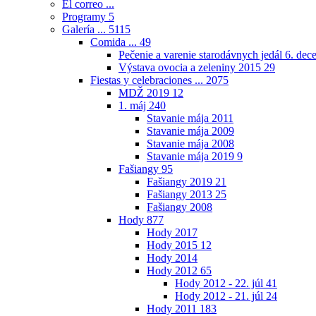
El correo ...
Programy
5
Galería ...
5115
Comida ...
49
Pečenie a varenie starodávnych jedál 6. de
Výstava ovocia a zeleniny 2015
29
Fiestas y celebraciones ...
2075
MDŽ 2019
12
1. máj
240
Stavanie mája 2011
Stavanie mája 2009
Stavanie mája 2008
Stavanie mája 2019
9
Fašiangy
95
Fašiangy 2019
21
Fašiangy 2013
25
Fašiangy 2008
Hody
877
Hody 2017
Hody 2015
12
Hody 2014
Hody 2012
65
Hody 2012 - 22. júl
41
Hody 2012 - 21. júl
24
Hody 2011
183