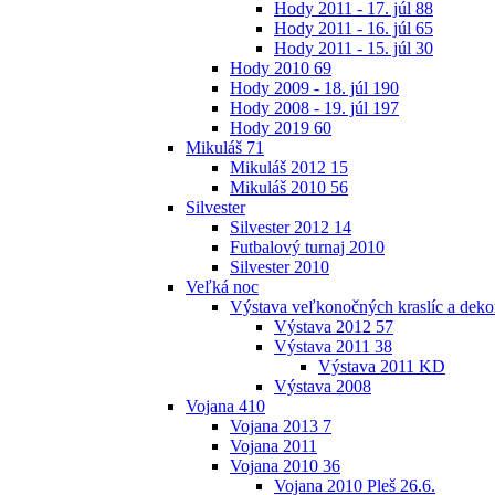
Hody 2011 - 17. júl
88
Hody 2011 - 16. júl
65
Hody 2011 - 15. júl
30
Hody 2010
69
Hody 2009 - 18. júl
190
Hody 2008 - 19. júl
197
Hody 2019
60
Mikuláš
71
Mikuláš 2012
15
Mikuláš 2010
56
Silvester
Silvester 2012
14
Futbalový turnaj 2010
Silvester 2010
Veľká noc
Výstava veľkonočných kraslíc a dekor
Výstava 2012
57
Výstava 2011
38
Výstava 2011 KD
Výstava 2008
Vojana
410
Vojana 2013
7
Vojana 2011
Vojana 2010
36
Vojana 2010 Pleš 26.6.