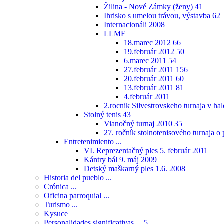
Žilina - Nové Zámky (ženy)
41
Ihrisko s umelou trávou, výstavba
62
Internacionáli 2008
LLMF
18.marec 2012
66
19.február 2012
50
6.marec 2011
54
27.február 2011
156
20.február 2011
60
13.február 2011
81
4.február 2011
2.rocnik Silvestrovskeho turnaja v h
Stolný tenis
43
Vianočný turnaj 2010
35
27. ročník stolnotenisového turnaja 
Entretenimiento ...
VI. Reprezentačný ples 5. február 2011
Kántry bál 9. máj 2009
Detský maškarný ples 1.6. 2008
Historia del pueblo ...
Crónica ...
Oficina parroquial ...
Turismo ...
Kysuce
Personalidades significativas ...
5