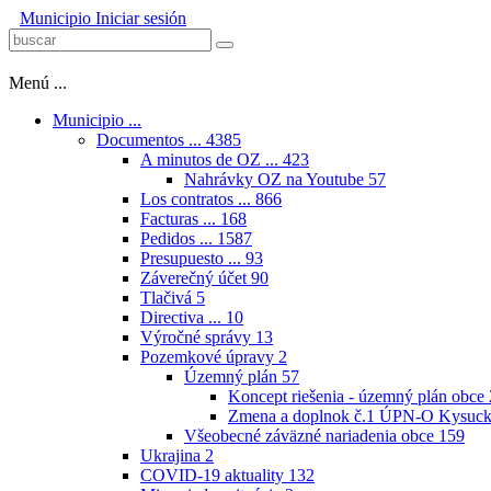
Municipio
Iniciar sesión
Menú ...
Municipio ...
Documentos ...
4385
A minutos de OZ ...
423
Nahrávky OZ na Youtube
57
Los contratos ...
866
Facturas ...
168
Pedidos ...
1587
Presupuesto ...
93
Záverečný účet
90
Tlačivá
5
Directiva ...
10
Výročné správy
13
Pozemkové úpravy
2
Územný plán
57
Koncept riešenia - územný plán obce
Zmena a doplnok č.1 ÚPN-O Kysuck
Všeobecné záväzné nariadenia obce
159
Ukrajina
2
COVID-19 aktuality
132