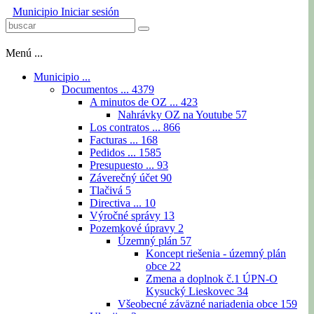
Municipio
Iniciar sesión
Menú ...
Municipio ...
Documentos ...
4379
A minutos de OZ ...
423
Nahrávky OZ na Youtube
57
Los contratos ...
866
Facturas ...
168
Pedidos ...
1585
Presupuesto ...
93
Záverečný účet
90
Tlačivá
5
Directiva ...
10
Výročné správy
13
Pozemkové úpravy
2
Územný plán
57
Koncept riešenia - územný plán
obce
22
Zmena a doplnok č.1 ÚPN-O
Kysucký Lieskovec
34
Všeobecné záväzné nariadenia obce
159