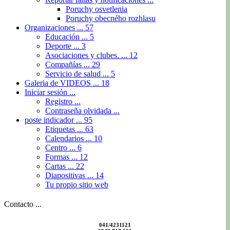
Poruchy osvetlenia
Poruchy obecného rozhlasu
Organizaciones ...
57
Educación ...
5
Deporte ...
3
Asociaciones y clubes. ...
12
Compañías ...
29
Servicio de salud ...
5
Galeria de VIDEOS ...
18
Iniciar sesión ...
Registro ...
Contraseña olvidada ...
poste indicador ...
95
Etiquetas ...
63
Calendarios ...
10
Centro ...
6
Formas ...
12
Cartas ...
22
Diapositivas ...
14
Tu propio sitio web
Contacto ...
041/4231121