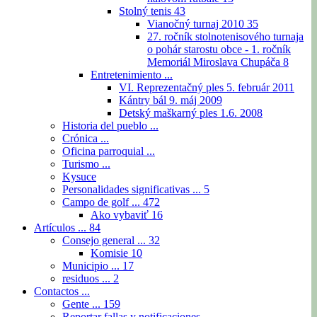
Stolný tenis
43
Vianočný turnaj 2010
35
27. ročník stolnotenisového turnaja
o pohár starostu obce - 1. ročník
Memoriál Miroslava Chupáča
8
Entretenimiento ...
VI. Reprezentačný ples 5. február 2011
Kántry bál 9. máj 2009
Detský maškarný ples 1.6. 2008
Historia del pueblo ...
Crónica ...
Oficina parroquial ...
Turismo ...
Kysuce
Personalidades significativas ...
5
Campo de golf ...
472
Ako vybaviť
16
Artículos ...
84
Consejo general ...
32
Komisie
10
Municipio ...
17
residuos ...
2
Contactos ...
Gente ...
159
Reportar fallas y notificaciones ...