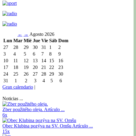
←
→
Agosto 2026
Lun
Mar
Mié
Jue
Vie
Sáb
Dom
27
28
29
30
31
1
2
3
4
5
6
7
8
9
10
11
12
13
14
15
16
17
18
19
20
21
22
23
24
25
26
27
28
29
30
31
1
2
3
4
5
6
Gran calendario
|
Noticias ...
Zber použitého oleja.
Artículo ...
6x
Obec Klubina pozýva na SV. Omšu
Artículo ...
15x