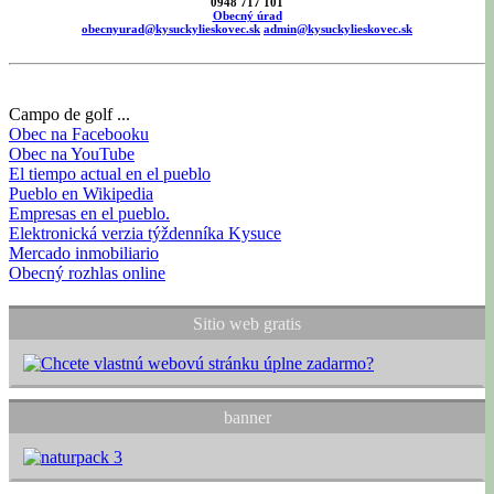
0948 717 101
Obecný úrad
obecnyurad@kysuckylieskovec.sk
admin@kysuckylieskovec.sk
Campo de golf ...
Obec na Facebooku
Obec na YouTube
El tiempo actual en el pueblo
Pueblo en Wikipedia
Empresas en el pueblo.
Elektronická verzia týždenníka Kysuce
Mercado inmobiliario
Obecný rozhlas online
Sitio web gratis
banner