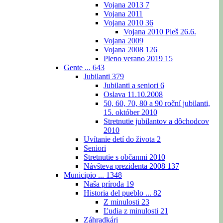
Vojana 2013
7
Vojana 2011
Vojana 2010
36
Vojana 2010 Pleš 26.6.
Vojana 2009
Vojana 2008
126
Pleno verano 2019
15
Gente ...
643
Jubilanti
379
Jubilanti a seniori
6
Oslava 11.10.2008
50, 60, 70, 80 a 90 roční jubilanti,
15. október 2010
Stretnutie jubilantov a dôchodcov
2010
Uvítanie detí do života
2
Seniori
Stretnutie s občanmi 2010
Návšteva prezidenta 2008
137
Municipio ...
1348
Naša príroda
19
Historia del pueblo ...
82
Z minulosti
23
Ľudia z minulosti
21
Záhradkári