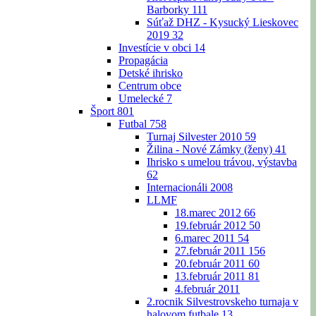
Barborky
111
Súťaž DHZ - Kysucký Lieskovec
2019
32
Investície v obci
14
Propagácia
Detské ihrisko
Centrum obce
Umelecké
7
Šport
801
Futbal
758
Turnaj Silvester 2010
59
Žilina - Nové Zámky (ženy)
41
Ihrisko s umelou trávou, výstavba
62
Internacionáli 2008
LLMF
18.marec 2012
66
19.február 2012
50
6.marec 2011
54
27.február 2011
156
20.február 2011
60
13.február 2011
81
4.február 2011
2.rocnik Silvestrovskeho turnaja v
halovom futbale
13