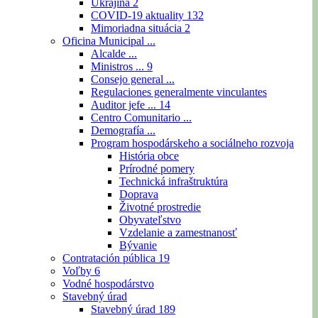
Ukrajina
2
COVID-19 aktuality
132
Mimoriadna situácia
2
Oficina Municipal ...
Alcalde ...
Ministros ...
9
Consejo general ...
Regulaciones generalmente vinculantes
Auditor jefe ...
14
Centro Comunitario ...
Demografía ...
Program hospodárskeho a sociálneho rozvoja
História obce
Prírodné pomery
Technická infraštruktúra
Doprava
Životné prostredie
Obyvateľstvo
Vzdelanie a zamestnanosť
Bývanie
Contratación pública
19
Voľby
6
Vodné hospodárstvo
Stavebný úrad
Stavebný úrad
189