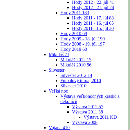
Hody 2012 - 22. júl
41
Hody 2012 - 21. júl
24
Hody 2011
183
Hody 2011 - 17. júl
88
Hody 2011 - 16. júl
65
Hody 2011 - 15. júl
30
Hody 2010
69
Hody 2009 - 18. júl
190
Hody 2008 - 19. júl
197
Hody 2019
60
Mikuláš
71
Mikuláš 2012
15
Mikuláš 2010
56
Silvester
Silvester 2012
14
Futbalový turnaj 2010
Silvester 2010
Veľká noc
Výstava veľkonočných kraslíc a
dekorácií
Výstava 2012
57
Výstava 2011
38
Výstava 2011 KD
Výstava 2008
Vojana
410