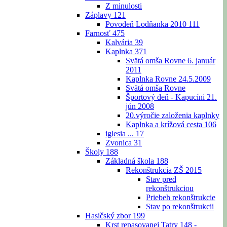
Z minulosti
Záplavy
121
Povodeň Lodňanka 2010
111
Farnosť
475
Kalvária
39
Kaplnka
371
Svätá omša Rovne 6. január
2011
Kaplnka Rovne 24.5.2009
Svätá omša Rovne
Športový deň - Kapucíni 21.
jún 2008
20.výročie založenia kaplnky
Kaplnka a krížová cesta
106
iglesia ...
17
Zvonica
31
Školy
188
Základná škola
188
Rekonštrukcia ZŠ 2015
Stav pred
rekonštrukciou
Priebeh rekonštrukcie
Stav po rekonštrukcii
Hasičský zbor
199
Krst repasovanej Tatry 148 -