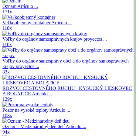
Oznam
Artículo ...
171x
Veľkoobjemný kontajner
Artículo ...
118x
Voľby do orgánov samosprávnych krajov
proyectos ...
110x
Voľby do orgánov samosprávy obcí a do orgánov samosprávnych
krajov
proyectos ...
83x
ROZVOJ CESTOVNÉHO RUCHU - KYSUCKÝ LIESKOVEC
A BOLATICE
Artículo ...
129x
Pozor na vysoké teploty
Artículo ...
108x
Oznam - Medzinárodný deň detí
Artículo ...
94x