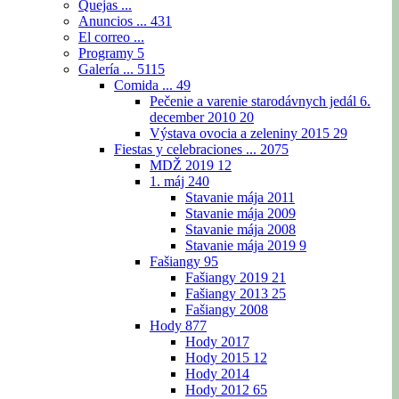
Quejas ...
Anuncios ...
431
El correo ...
Programy
5
Galería ...
5115
Comida ...
49
Pečenie a varenie starodávnych jedál 6.
december 2010
20
Výstava ovocia a zeleniny 2015
29
Fiestas y celebraciones ...
2075
MDŽ 2019
12
1. máj
240
Stavanie mája 2011
Stavanie mája 2009
Stavanie mája 2008
Stavanie mája 2019
9
Fašiangy
95
Fašiangy 2019
21
Fašiangy 2013
25
Fašiangy 2008
Hody
877
Hody 2017
Hody 2015
12
Hody 2014
Hody 2012
65