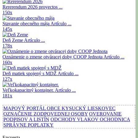
Rererendum 2026
proyectos ...
150x
Stavanie obecného mája
Artículo ...
145x
Deň Zeme
Artículo ...
178x
Oznámenie o zmene otváracej doby COOP Jednota
Artículo ...
160x
Deň matiek spojený s MDŽ
Artículo ...
127x
Veľkokapacitný kontajner.
Artículo ...
181x
MAPOVÝ PORTÁL OBCE KYSUCKÝ LIESKOVEC
OZNAČENIE ZODPOVEDNEJ OSOBY
OVEROVANIE
PODPISOV A LISTÍN
ODCHODY VLAKOV OCHODNICA
SPRÁVNE POPLATKY
Encuesta ...