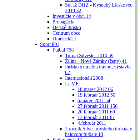
Súťaž DHZ - Kysucký Lieskovec
2019
32
Investície v obci
14
Propagácia
Detské ihrisko
Centrum obce
Umelecké
7
Šport
801
Futbal
758
Turnaj Silvester 2010
59
Žilina - Nové Zámky (ženy)
41
Ihrisko s umelou trávou, výstavba
62
Internacionáli 2008
LLMF
18.marec 2012
66
19.február 2012
50
6.marec 2011
54
27.február 2011
156
20.február 2011
60
13.február 2011
81
4.február 2011
2.rocnik Silvestrovskeho turnaja v
halovom futbale
13
Stolný tenis
43