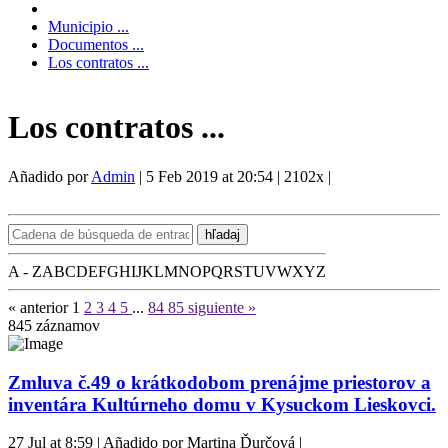
Municipio ...
Documentos ...
Los contratos ...
Los contratos ...
Añadido por
Admin
|
5 Feb 2019 at 20:54
|
2102x
|
hľadaj
A - Z
A
B
C
D
E
F
G
H
I
J
K
L
M
N
O
P
Q
R
S
T
U
V
W
X
Y
Z
« anterior
1
2
3
4
5
...
84
85
siguiente »
845
záznamov
Zmluva č.49 o krátkodobom prenájme priestorov a
inventára Kultúrneho domu v Kysuckom Lieskovci.
27 Jul at 8:59 | Añadido por Martina Ďurčová |