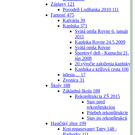
Záplavy
121
Povodeň Lodňanka 2010
111
Farnosť
475
Kalvária
39
Kaplnka
371
Svätá omša Rovne 6. január
2011
Kaplnka Rovne 24.5.2009
Svätá omša Rovne
Športový deň - Kapucíni 21.
jún 2008
20.výročie založenia kaplnky
Kaplnka a krížová cesta
106
iglesia ...
17
Zvonica
31
Školy
188
Základná škola
188
Rekonštrukcia ZŠ 2015
Stav pred
rekonštrukciou
Priebeh rekonštrukcie
Stav po rekonštrukcii
Hasičský zbor
199
Krst repasovanej Tatry 148 -
Barborky
111