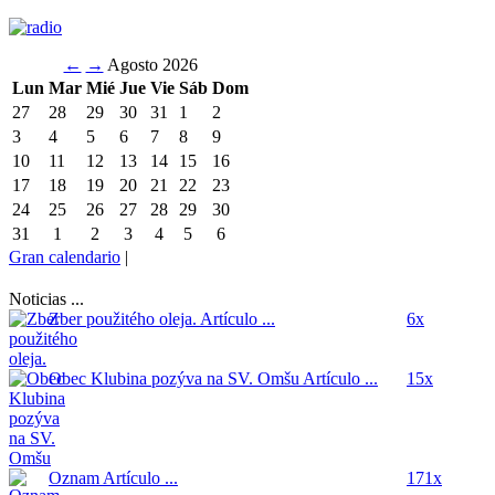
←
→
Agosto 2026
Lun
Mar
Mié
Jue
Vie
Sáb
Dom
27
28
29
30
31
1
2
3
4
5
6
7
8
9
10
11
12
13
14
15
16
17
18
19
20
21
22
23
24
25
26
27
28
29
30
31
1
2
3
4
5
6
Gran calendario
|
Noticias ...
Zber použitého oleja.
Artículo ...
6x
Obec Klubina pozýva na SV. Omšu
Artículo ...
15x
Oznam
Artículo ...
171x