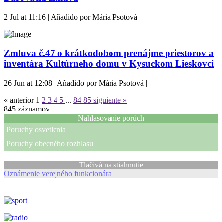
2 Jul at 11:16 | Añadido por Mária Psotová |
Zmluva č.47 o krátkodobom prenájme priestorov a
inventára Kultúrneho domu v Kysuckom Lieskovci
26 Jun at 12:08 | Añadido por Mária Psotová |
« anterior
1
2
3
4
5
...
84
85
siguiente »
845
záznamov
Nahlasovanie porúch
Poruchy osvetlenia
Poruchy obecného rozhlasu
Tlačivá na stiahnutie
Oznámenie verejného funkcionára