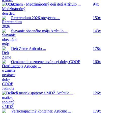
Oznam - Medzinárodný deň detí
Artículo ...
94x
Rererendum 2026
proyectos ...
150x
Stavanie obecného mája
Artículo ...
143x
Deň Zeme
Artículo ...
178x
Oznámenie o zmene otváracej doby COOP
160x
Jednota
Artículo ...
Deň matiek spojený s MDŽ
Artículo ...
126x
Veľkokapacitný kontajner.
Artículo ...
179x