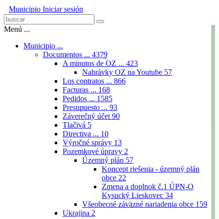
Municipio
Iniciar sesión
Menú ...
Municipio ...
Documentos ...
4379
A minutos de OZ ...
423
Nahrávky OZ na Youtube
57
Los contratos ...
866
Facturas ...
168
Pedidos ...
1585
Presupuesto ...
93
Záverečný účet
90
Tlačivá
5
Directiva ...
10
Výročné správy
13
Pozemkové úpravy
2
Územný plán
57
Koncept riešenia - územný plán
obce
22
Zmena a doplnok č.1 ÚPN-O
Kysucký Lieskovec
34
Všeobecné záväzné nariadenia obce
159
Ukrajina
2