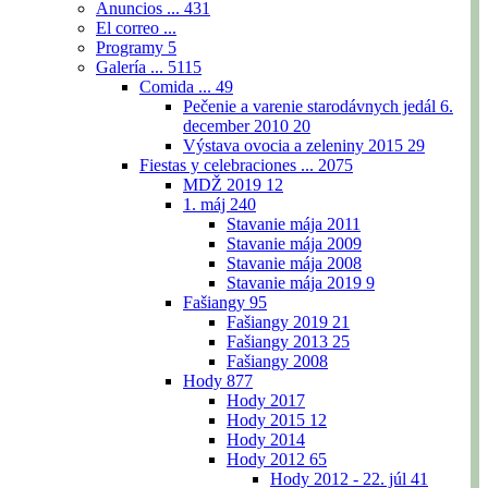
Anuncios ...
431
El correo ...
Programy
5
Galería ...
5115
Comida ...
49
Pečenie a varenie starodávnych jedál 6.
december 2010
20
Výstava ovocia a zeleniny 2015
29
Fiestas y celebraciones ...
2075
MDŽ 2019
12
1. máj
240
Stavanie mája 2011
Stavanie mája 2009
Stavanie mája 2008
Stavanie mája 2019
9
Fašiangy
95
Fašiangy 2019
21
Fašiangy 2013
25
Fašiangy 2008
Hody
877
Hody 2017
Hody 2015
12
Hody 2014
Hody 2012
65
Hody 2012 - 22. júl
41