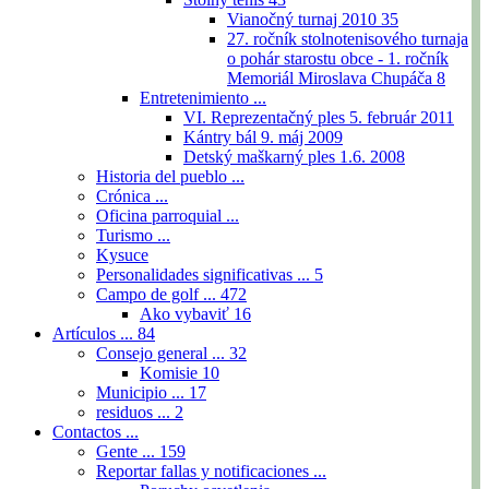
Vianočný turnaj 2010
35
27. ročník stolnotenisového turnaja
o pohár starostu obce - 1. ročník
Memoriál Miroslava Chupáča
8
Entretenimiento ...
VI. Reprezentačný ples 5. február 2011
Kántry bál 9. máj 2009
Detský maškarný ples 1.6. 2008
Historia del pueblo ...
Crónica ...
Oficina parroquial ...
Turismo ...
Kysuce
Personalidades significativas ...
5
Campo de golf ...
472
Ako vybaviť
16
Artículos ...
84
Consejo general ...
32
Komisie
10
Municipio ...
17
residuos ...
2
Contactos ...
Gente ...
159
Reportar fallas y notificaciones ...