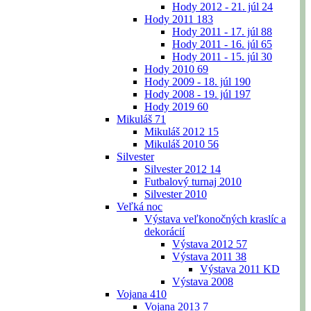
Hody 2012 - 21. júl
24
Hody 2011
183
Hody 2011 - 17. júl
88
Hody 2011 - 16. júl
65
Hody 2011 - 15. júl
30
Hody 2010
69
Hody 2009 - 18. júl
190
Hody 2008 - 19. júl
197
Hody 2019
60
Mikuláš
71
Mikuláš 2012
15
Mikuláš 2010
56
Silvester
Silvester 2012
14
Futbalový turnaj 2010
Silvester 2010
Veľká noc
Výstava veľkonočných kraslíc a
dekorácií
Výstava 2012
57
Výstava 2011
38
Výstava 2011 KD
Výstava 2008
Vojana
410
Vojana 2013
7