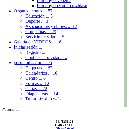
Poruchy osvetlenia
Poruchy obecného rozhlasu
Organizaciones ...
57
Educación ...
5
Deporte ...
3
Asociaciones y clubes. ...
12
Compañías ...
29
Servicio de salud ...
5
Galeria de VIDEOS ...
18
Iniciar sesión ...
Registro ...
Contraseña olvidada ...
poste indicador ...
95
Etiquetas ...
63
Calendarios ...
10
Centro ...
6
Formas ...
12
Cartas ...
22
Diapositivas ...
14
Tu propio sitio web
Contacto ...
041/4231121
0948 717 101
Obecný úrad