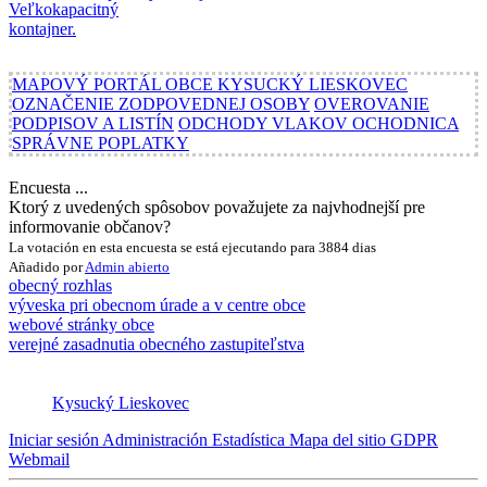
MAPOVÝ PORTÁL OBCE KYSUCKÝ LIESKOVEC
OZNAČENIE ZODPOVEDNEJ OSOBY
OVEROVANIE
PODPISOV A LISTÍN
ODCHODY VLAKOV OCHODNICA
SPRÁVNE POPLATKY
Encuesta ...
Ktorý z uvedených spôsobov považujete za najvhodnejší pre
informovanie občanov?
La votación en esta encuesta se está ejecutando para 3884 dias
Añadido por
Admin
abierto
obecný rozhlas
výveska pri obecnom úrade a v centre obce
webové stránky obce
verejné zasadnutia obecného zastupiteľstva
Kysucký Lieskovec
Iniciar sesión
Administración
Estadística
Mapa del sitio
GDPR
Webmail