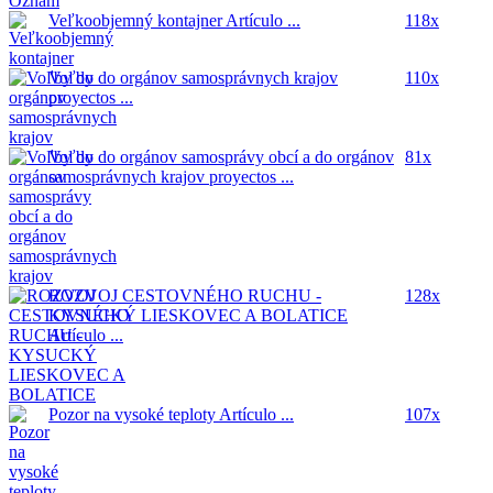
Veľkoobjemný kontajner
Artículo ...
118x
Voľby do orgánov samosprávnych krajov
110x
proyectos ...
Voľby do orgánov samosprávy obcí a do orgánov
81x
samosprávnych krajov
proyectos ...
ROZVOJ CESTOVNÉHO RUCHU -
128x
KYSUCKÝ LIESKOVEC A BOLATICE
Artículo ...
Pozor na vysoké teploty
Artículo ...
107x