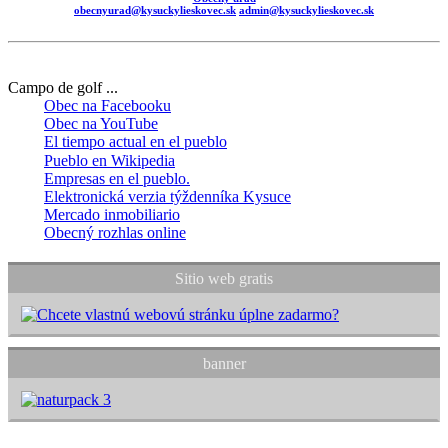
obecnyurad@kysuckylieskovec.sk
admin@kysuckylieskovec.sk
Campo de golf ...
Obec na Facebooku
Obec na YouTube
El tiempo actual en el pueblo
Pueblo en Wikipedia
Empresas en el pueblo.
Elektronická verzia týždenníka Kysuce
Mercado inmobiliario
Obecný rozhlas online
Sitio web gratis
banner