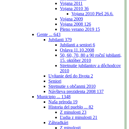
Vojana 2011
Vojana 2010
36
Vojana 2010 Pleš 26.6.
Vojana 2009
Vojana 2008
126
Pleno verano 2019
15
Gente ...
643
Jubilanti
379
Jubilanti a seniori
6
Oslava 11.10.2008
50, 60, 70, 80 a 90 roční jubilanti,
15. október 2010
Stretnutie jubilantov a dôchodcov
2010
Uvítanie detí do života
2
Seniori
Stretnutie s občanmi 2010
Návšteva prezidenta 2008
137
Municipio ...
1348
Naša príroda
19
Historia del pueblo ...
82
Z minulosti
23
Ľudia z minulosti
21
Záhradkári
Z minulosti