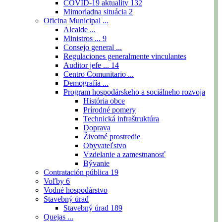
COVID-19 aktuality
132
Mimoriadna situácia
2
Oficina Municipal ...
Alcalde ...
Ministros ...
9
Consejo general ...
Regulaciones generalmente vinculantes
Auditor jefe ...
14
Centro Comunitario ...
Demografía ...
Program hospodárskeho a sociálneho rozvoja
História obce
Prírodné pomery
Technická infraštruktúra
Doprava
Životné prostredie
Obyvateľstvo
Vzdelanie a zamestnanosť
Bývanie
Contratación pública
19
Voľby
6
Vodné hospodárstvo
Stavebný úrad
Stavebný úrad
189
Quejas ...