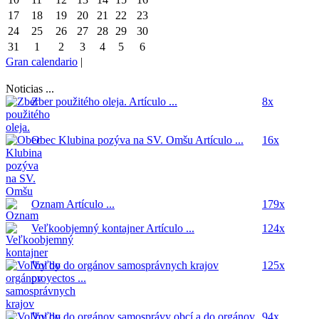
17
18
19
20
21
22
23
24
25
26
27
28
29
30
31
1
2
3
4
5
6
Gran calendario
|
Noticias ...
Zber použitého oleja.
Artículo ...
8x
Obec Klubina pozýva na SV. Omšu
Artículo ...
16x
Oznam
Artículo ...
179x
Veľkoobjemný kontajner
Artículo ...
124x
Voľby do orgánov samosprávnych krajov
125x
proyectos ...
Voľby do orgánov samosprávy obcí a do orgánov
94x