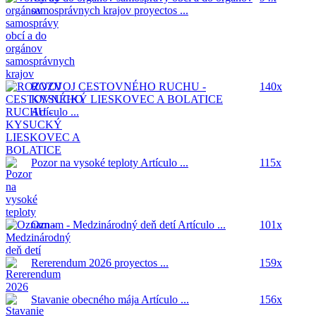
samosprávnych krajov
proyectos ...
ROZVOJ CESTOVNÉHO RUCHU -
140x
KYSUCKÝ LIESKOVEC A BOLATICE
Artículo ...
Pozor na vysoké teploty
Artículo ...
115x
Oznam - Medzinárodný deň detí
Artículo ...
101x
Rererendum 2026
proyectos ...
159x
Stavanie obecného mája
Artículo ...
156x