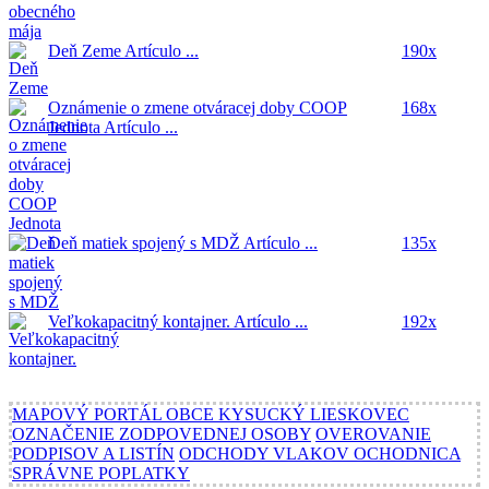
Deň Zeme
Artículo ...
190x
Oznámenie o zmene otváracej doby COOP
168x
Jednota
Artículo ...
Deň matiek spojený s MDŽ
Artículo ...
135x
Veľkokapacitný kontajner.
Artículo ...
192x
MAPOVÝ PORTÁL OBCE KYSUCKÝ LIESKOVEC
OZNAČENIE ZODPOVEDNEJ OSOBY
OVEROVANIE
PODPISOV A LISTÍN
ODCHODY VLAKOV OCHODNICA
SPRÁVNE POPLATKY