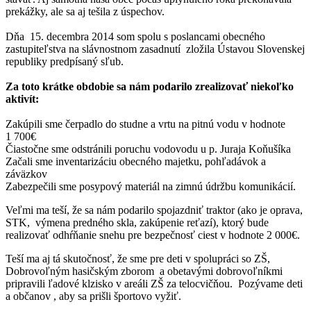
prekážky, ale sa aj tešila z úspechov.
Dňa 15. decembra 2014 som spolu s poslancami obecného
zastupiteľstva na slávnostnom zasadnutí zložila Ústavou Slovenskej
republiky predpísaný sľub.
Za toto krátke obdobie sa nám podarilo zrealizovať niekoľko
aktivít:
Zakúpili sme čerpadlo do studne a vrtu na pitnú vodu v hodnote
1 700€
Čiastočne sme odstránili poruchu vodovodu u p. Juraja Koňušíka
Začali sme inventarizáciu obecného majetku, pohľadávok a
záväzkov
Zabezpečili sme posypový materiál na zimnú údržbu komunikácií.
Veľmi ma teší, že sa nám podarilo spojazdniť traktor (ako je oprava,
STK, výmena predného skla, zakúpenie reťazí), ktorý bude
realizovať odhŕňanie snehu pre bezpečnosť ciest v hodnote 2 000€.
Teší ma aj tá skutočnosť, že sme pre deti v spolupráci so ZŠ,
Dobrovoľným hasičským zborom a obetavými dobrovoľníkmi
pripravili ľadové klzisko v areáli ZŠ za telocvičňou. Pozývame deti
a občanov , aby sa prišli športovo vyžiť.