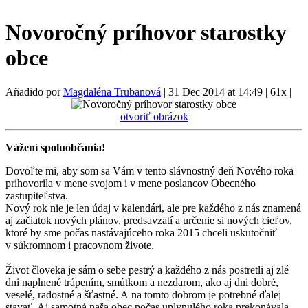
Novoročný príhovor starostky
obce
Añadido por
Magdaléna Trubanová
|
31 Dec 2014 at 14:49
|
61x
|
otvoriť obrázok
Vážení spoluobčania!
Dovoľte mi, aby som sa Vám v tento slávnostný deň Nového roka
prihovorila v mene svojom i v mene poslancov Obecného
zastupiteľstva.
Nový rok nie je len údaj v kalendári, ale pre každého z nás znamená
aj začiatok nových plánov, predsavzatí a určenie si nových cieľov,
ktoré by sme počas nastávajúceho roka 2015 chceli uskutočniť
v súkromnom i pracovnom živote.
Život človeka je sám o sebe pestrý a každého z nás postretli aj zlé
dni naplnené trápením, smútkom a nezdarom, ako aj dni dobré,
veselé, radostné a šťastné. A na tomto dobrom je potrebné ďalej
stavať. Aj samotná naša obec počas uplynulého roka prekonávala