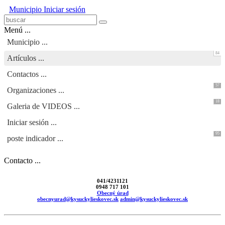
Municipio
Iniciar sesión
Menú ...
Municipio ...
84
Artículos ...
Contactos ...
57
Organizaciones ...
18
Galeria de VIDEOS ...
Iniciar sesión ...
95
poste indicador ...
Contacto ...
041/4231121
0948 717 101
Obecný úrad
obecnyurad@kysuckylieskovec.sk
admin@kysuckylieskovec.sk