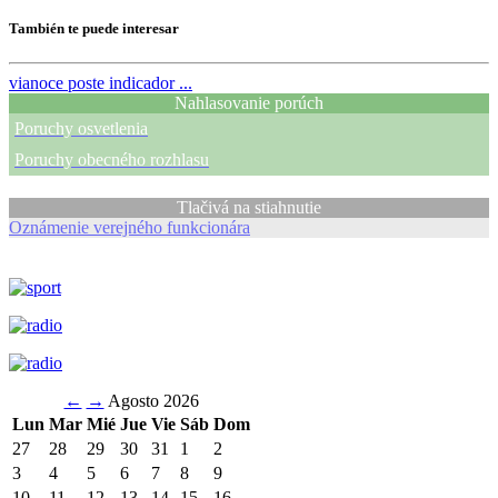
También te puede interesar
vianoce
poste indicador ...
Nahlasovanie porúch
Poruchy osvetlenia
Poruchy obecného rozhlasu
Tlačivá na stiahnutie
Oznámenie verejného funkcionára
←
→
Agosto 2026
Lun
Mar
Mié
Jue
Vie
Sáb
Dom
27
28
29
30
31
1
2
3
4
5
6
7
8
9
10
11
12
13
14
15
16