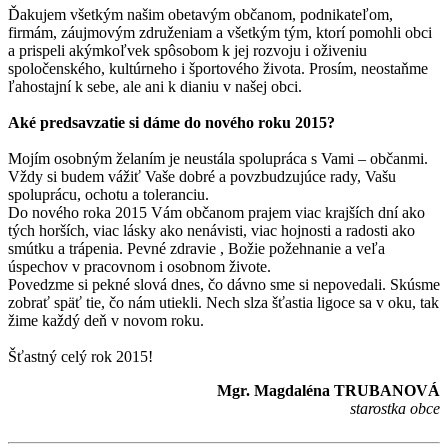
Ďakujem všetkým našim obetavým občanom, podnikateľom,
firmám, záujmovým združeniam a všetkým tým, ktorí pomohli obci
a prispeli akýmkoľvek spôsobom k jej rozvoju i oživeniu
spoločenského, kultúrneho i športového života. Prosím, neostaňme
ľahostajní k sebe, ale ani k dianiu v našej obci.
Aké predsavzatie si dáme do nového roku 2015?
Mojím osobným želaním je neustála spolupráca s Vami – občanmi.
Vždy si budem vážiť Vaše dobré a povzbudzujúce rady, Vašu
spoluprácu, ochotu a toleranciu.
Do nového roka 2015 Vám občanom prajem viac krajších dní ako
tých horších, viac lásky ako nenávisti, viac hojnosti a radosti ako
smútku a trápenia. Pevné zdravie , Božie požehnanie a veľa
úspechov v pracovnom i osobnom živote.
Povedzme si pekné slová dnes, čo dávno sme si nepovedali. Skúsme
zobrať späť tie, čo nám utiekli. Nech slza šťastia ligoce sa v oku, tak
žime každý deň v novom roku.
Šťastný celý rok 2015!
Mgr. Magdaléna TRUBANOVÁ
starostka obce