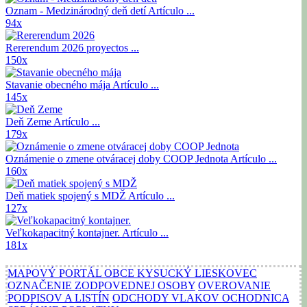
Oznam - Medzinárodný deň detí
Artículo ...
94x
Rererendum 2026
proyectos ...
150x
Stavanie obecného mája
Artículo ...
145x
Deň Zeme
Artículo ...
179x
Oznámenie o zmene otváracej doby COOP Jednota
Artículo ...
160x
Deň matiek spojený s MDŽ
Artículo ...
127x
Veľkokapacitný kontajner.
Artículo ...
181x
MAPOVÝ PORTÁL OBCE KYSUCKÝ LIESKOVEC
OZNAČENIE ZODPOVEDNEJ OSOBY
OVEROVANIE
PODPISOV A LISTÍN
ODCHODY VLAKOV OCHODNICA