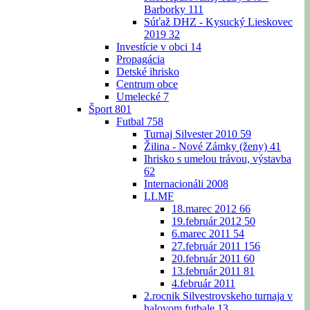
Barborky
111
Súťaž DHZ - Kysucký Lieskovec
2019
32
Investície v obci
14
Propagácia
Detské ihrisko
Centrum obce
Umelecké
7
Šport
801
Futbal
758
Turnaj Silvester 2010
59
Žilina - Nové Zámky (ženy)
41
Ihrisko s umelou trávou, výstavba
62
Internacionáli 2008
LLMF
18.marec 2012
66
19.február 2012
50
6.marec 2011
54
27.február 2011
156
20.február 2011
60
13.február 2011
81
4.február 2011
2.rocnik Silvestrovskeho turnaja v
halovom futbale
13