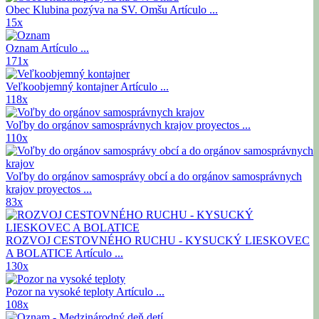
Obec Klubina pozýva na SV. Omšu
Artículo ...
15x
Oznam
Artículo ...
171x
Veľkoobjemný kontajner
Artículo ...
118x
Voľby do orgánov samosprávnych krajov
proyectos ...
110x
Voľby do orgánov samosprávy obcí a do orgánov samosprávnych
krajov
proyectos ...
83x
ROZVOJ CESTOVNÉHO RUCHU - KYSUCKÝ LIESKOVEC
A BOLATICE
Artículo ...
130x
Pozor na vysoké teploty
Artículo ...
108x