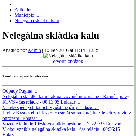
Artículos ...
Municipio ...
Nelegálna skládka kalu
Nelegálna skládka kalu
Añadido por
Admin
|
10 Feb 2016 at 11:14
|
123x
|
otvoriť obrázok
También te puede interesar
Odpady
Página ...
Nelegálna skládka kalu - aktualizované informácie - Ranné správy
RTVS - čas relácie - 00:13:05
Enlazar ...
V nebezpečných kaloch vyrástli rajčiny
Enlazar ...
Ľudí z Kysuckého Lieskovca straší smradľavý kal: Je ich zdravie v
ohrození?
Enlazar ...
Vozenie kalu do Lieskovca nikto nestopol - čas 22:35
Enlazar ...
V obci vznikla nelegálna skládka kalu - čas relácie - 00:36:15
Enlazar ...