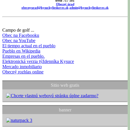
0948 717 101
Obecný úrad
obecnyurad@kysuckylieskovec.sk
admin@kysuckylieskovec.sk
Campo de golf ...
Obec na Facebooku
Obec na YouTube
El tiempo actual en el pueblo
Pueblo en Wikipedia
Empresas en el pueblo.
Elektronická verzia týždenníka Kysuce
Mercado inmobiliario
Obecný rozhlas online
Sitio web gratis
banner