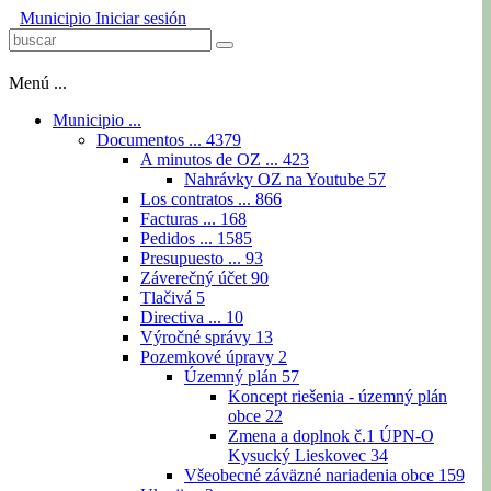
Municipio
Iniciar sesión
Menú ...
Municipio ...
Documentos ...
4379
A minutos de OZ ...
423
Nahrávky OZ na Youtube
57
Los contratos ...
866
Facturas ...
168
Pedidos ...
1585
Presupuesto ...
93
Záverečný účet
90
Tlačivá
5
Directiva ...
10
Výročné správy
13
Pozemkové úpravy
2
Územný plán
57
Koncept riešenia - územný plán
obce
22
Zmena a doplnok č.1 ÚPN-O
Kysucký Lieskovec
34
Všeobecné záväzné nariadenia obce
159