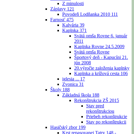
Z minulosti
Záplavy
121
Povodeň Lodňanka 2010
111
Farnosť
475
Kalvária
39
Kaplnka
371
Svätá omša Rovne 6. január
2011
Kaplnka Rovne 24.5.2009
Svätá omša Rovne
Športový deň - Kapucíni 21.
jún 2008
20.výročie založenia kaplnky
Kaplnka a krížová cesta
106
iglesia ...
17
Zvonica
31
Školy
188
Základná škola
188
Rekonštrukcia ZŠ 2015
Stav pred
rekonštrukciou
Priebeh rekonštrukcie
Stav po rekonštrukcii
Hasičský zbor
199
Krst repasovanej Tatry 148 -