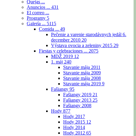
Quejas ...
Anuncios ...
431
El correo ...
Programy
5
Galería ...
5115
Comida ...
49
Pečenie a varenie starodávnych jedál 6.
december 2010
20
Výstava ovocia a zeleniny 2015
29
Fiestas y celebraciones ...
2075
MDŽ 2019
12
1. máj
240
Stavanie mája 2011
Stavanie mája 2009
Stavanie mája 2008
Stavanie mája 2019
9
Fašiangy
95
Fašiangy 2019
21
Fašiangy 2013
25
Fašiangy 2008
Hody
877
Hody 2017
Hody 2015
12
Hody 2014
Hody 2012
65