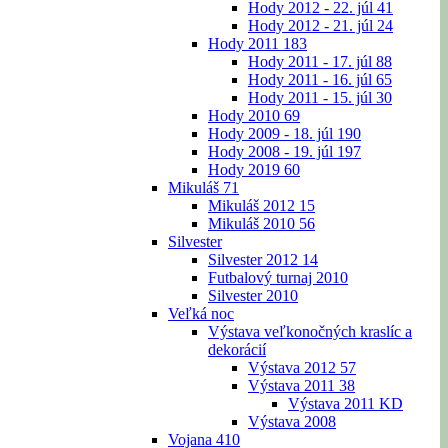
Hody 2012 - 22. júl
41
Hody 2012 - 21. júl
24
Hody 2011
183
Hody 2011 - 17. júl
88
Hody 2011 - 16. júl
65
Hody 2011 - 15. júl
30
Hody 2010
69
Hody 2009 - 18. júl
190
Hody 2008 - 19. júl
197
Hody 2019
60
Mikuláš
71
Mikuláš 2012
15
Mikuláš 2010
56
Silvester
Silvester 2012
14
Futbalový turnaj 2010
Silvester 2010
Veľká noc
Výstava veľkonočných kraslíc a
dekorácií
Výstava 2012
57
Výstava 2011
38
Výstava 2011 KD
Výstava 2008
Vojana
410