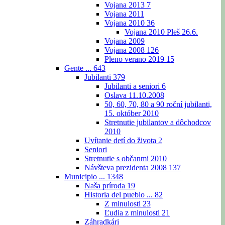
Vojana 2013
7
Vojana 2011
Vojana 2010
36
Vojana 2010 Pleš 26.6.
Vojana 2009
Vojana 2008
126
Pleno verano 2019
15
Gente ...
643
Jubilanti
379
Jubilanti a seniori
6
Oslava 11.10.2008
50, 60, 70, 80 a 90 roční jubilanti,
15. október 2010
Stretnutie jubilantov a dôchodcov
2010
Uvítanie detí do života
2
Seniori
Stretnutie s občanmi 2010
Návšteva prezidenta 2008
137
Municipio ...
1348
Naša príroda
19
Historia del pueblo ...
82
Z minulosti
23
Ľudia z minulosti
21
Záhradkári