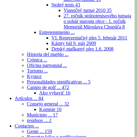
Stolný tenis
43
Vianočný turnaj 2010
35
27. ročník stolnotenisového turnaja
o pohár starostu obce - 1. ročník
Memoriál Miroslava Chupáča
8
Entretenimiento ...
VI. Reprezentačný ples 5. február 2011
Kántry bál 9. máj 2009
Detský maškarný ples 1.6. 2008
Historia del pueblo ...
Crónica ...
Oficina parroquial ...
Turismo ...
Kysuce
Personalidades significativas ...
5
Campo de golf ...
472
Ako vybaviť
16
Artículos ...
84
Consejo general ...
32
Komisie
10
Municipio ...
17
residuos ...
2
Contactos ...
Gente ...
159
Reportar fallas y notificaciones ...