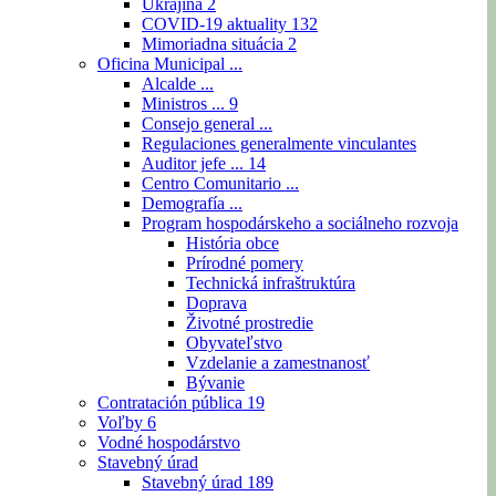
Ukrajina
2
COVID-19 aktuality
132
Mimoriadna situácia
2
Oficina Municipal ...
Alcalde ...
Ministros ...
9
Consejo general ...
Regulaciones generalmente vinculantes
Auditor jefe ...
14
Centro Comunitario ...
Demografía ...
Program hospodárskeho a sociálneho rozvoja
História obce
Prírodné pomery
Technická infraštruktúra
Doprava
Životné prostredie
Obyvateľstvo
Vzdelanie a zamestnanosť
Bývanie
Contratación pública
19
Voľby
6
Vodné hospodárstvo
Stavebný úrad
Stavebný úrad
189