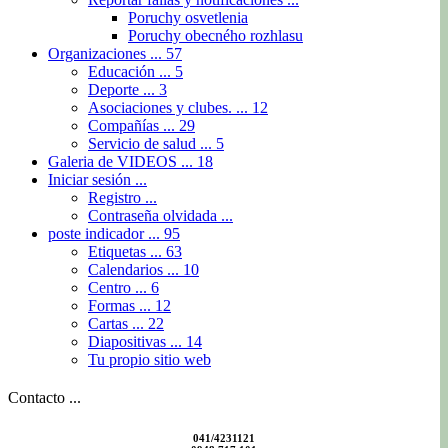
Poruchy osvetlenia
Poruchy obecného rozhlasu
Organizaciones ...
57
Educación ...
5
Deporte ...
3
Asociaciones y clubes. ...
12
Compañías ...
29
Servicio de salud ...
5
Galeria de VIDEOS ...
18
Iniciar sesión ...
Registro ...
Contraseña olvidada ...
poste indicador ...
95
Etiquetas ...
63
Calendarios ...
10
Centro ...
6
Formas ...
12
Cartas ...
22
Diapositivas ...
14
Tu propio sitio web
Contacto ...
041/4231121