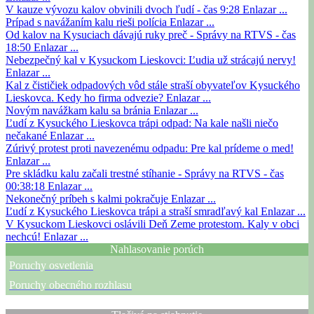
V kauze vývozu kalov obvinili dvoch ľudí - čas 9:28
Enlazar ...
Prípad s navážaním kalu rieši polícia
Enlazar ...
Od kalov na Kysuciach dávajú ruky preč - Správy na RTVS - čas
18:50
Enlazar ...
Nebezpečný kal v Kysuckom Lieskovci: Ľudia už strácajú nervy!
Enlazar ...
Kal z čističiek odpadových vôd stále straší obyvateľov Kysuckého
Lieskovca. Kedy ho firma odvezie?
Enlazar ...
Novým navážkam kalu sa bránia
Enlazar ...
Ľudí z Kysuckého Lieskovca trápi odpad: Na kale našli niečo
nečakané
Enlazar ...
Zúrivý protest proti navezenému odpadu: Pre kal prídeme o med!
Enlazar ...
Pre skládku kalu začali trestné stíhanie - Správy na RTVS - čas
00:38:18
Enlazar ...
Nekonečný príbeh s kalmi pokračuje
Enlazar ...
Ľudí z Kysuckého Lieskovca trápi a straší smradľavý kal
Enlazar ...
V Kysuckom Lieskovci oslávili Deň Zeme protestom. Kaly v obci
nechcú!
Enlazar ...
Nahlasovanie porúch
Poruchy osvetlenia
Poruchy obecného rozhlasu