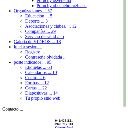
Poruchy osvetlenia
Poruchy obecného rozhlasu
Organizaciones ...
57
Educación ...
5
Deporte ...
3
Asociaciones y clubes. ...
12
Compañías ...
29
Servicio de salud ...
5
Galeria de VIDEOS ...
18
Iniciar sesión ...
Registro ...
Contraseña olvidada ...
poste indicador ...
95
Etiquetas ...
63
Calendarios ...
10
Centro ...
6
Formas ...
12
Cartas ...
22
Diapositivas ...
14
Tu propio sitio web
Contacto ...
041/4231121
0948 717 101
Obecný úrad