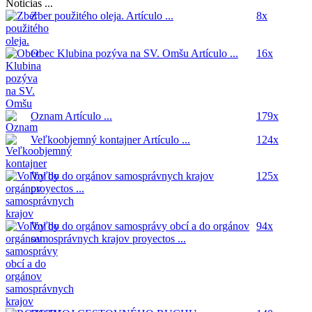
Noticias ...
Zber použitého oleja.
Artículo ...
8x
Obec Klubina pozýva na SV. Omšu
Artículo ...
16x
Oznam
Artículo ...
179x
Veľkoobjemný kontajner
Artículo ...
124x
Voľby do orgánov samosprávnych krajov
125x
proyectos ...
Voľby do orgánov samosprávy obcí a do orgánov
94x
samosprávnych krajov
proyectos ...