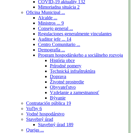
COVID-19 aktuality
132
Mimoriadna situácia
2
Oficina Municipal ...
Alcalde ...
Ministros ...
9
Consejo general ...
Regulaciones generalmente vinculantes
Auditor jefe ...
14
Centro Comunitario ...
Demografía ...
Program hospodárskeho a sociálneho rozvoja
História obce
Prírodné pomery
Technická infraštruktúra
Doprava
Životné prostredie
Obyvateľstvo
Vzdelanie a zamestnanosť
Bývanie
Contratación pública
19
Voľby
6
Vodné hospodárstvo
Stavebný úrad
Stavebný úrad
189
Quejas ...