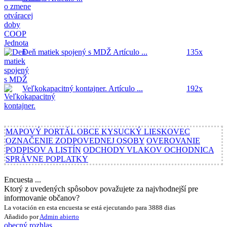
Deň matiek spojený s MDŽ
Artículo ...
135x
Veľkokapacitný kontajner.
Artículo ...
192x
MAPOVÝ PORTÁL OBCE KYSUCKÝ LIESKOVEC
OZNAČENIE ZODPOVEDNEJ OSOBY
OVEROVANIE
PODPISOV A LISTÍN
ODCHODY VLAKOV OCHODNICA
SPRÁVNE POPLATKY
Encuesta ...
Ktorý z uvedených spôsobov považujete za najvhodnejší pre
informovanie občanov?
La votación en esta encuesta se está ejecutando para 3888 dias
Añadido por
Admin
abierto
obecný rozhlas