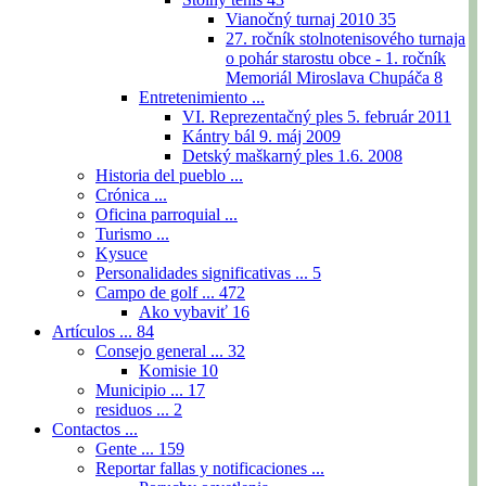
Vianočný turnaj 2010
35
27. ročník stolnotenisového turnaja
o pohár starostu obce - 1. ročník
Memoriál Miroslava Chupáča
8
Entretenimiento ...
VI. Reprezentačný ples 5. február 2011
Kántry bál 9. máj 2009
Detský maškarný ples 1.6. 2008
Historia del pueblo ...
Crónica ...
Oficina parroquial ...
Turismo ...
Kysuce
Personalidades significativas ...
5
Campo de golf ...
472
Ako vybaviť
16
Artículos ...
84
Consejo general ...
32
Komisie
10
Municipio ...
17
residuos ...
2
Contactos ...
Gente ...
159
Reportar fallas y notificaciones ...