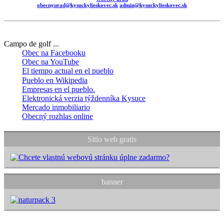
obecnyurad@kysuckylieskovec.sk
admin@kysuckylieskovec.sk
Campo de golf ...
Obec na Facebooku
Obec na YouTube
El tiempo actual en el pueblo
Pueblo en Wikipedia
Empresas en el pueblo.
Elektronická verzia týždenníka Kysuce
Mercado inmobiliario
Obecný rozhlas online
Sitio web gratis
banner