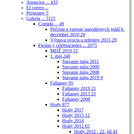
Anuncios ...
433
El correo ...
Programy
5
Galería ...
5115
Comida ...
49
Pečenie a varenie starodávnych jedál 6.
december 2010
20
Výstava ovocia a zeleniny 2015
29
Fiestas y celebraciones ...
2075
MDŽ 2019
12
1. máj
240
Stavanie mája 2011
Stavanie mája 2009
Stavanie mája 2008
Stavanie mája 2019
9
Fašiangy
95
Fašiangy 2019
21
Fašiangy 2013
25
Fašiangy 2008
Hody
877
Hody 2017
Hody 2015
12
Hody 2014
Hody 2012
65
Hody 2012 - 22. júl
41