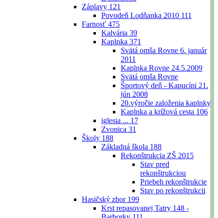
Záplavy
121
Povodeň Lodňanka 2010
111
Farnosť
475
Kalvária
39
Kaplnka
371
Svätá omša Rovne 6. január
2011
Kaplnka Rovne 24.5.2009
Svätá omša Rovne
Športový deň - Kapucíni 21.
jún 2008
20.výročie založenia kaplnky
Kaplnka a krížová cesta
106
iglesia ...
17
Zvonica
31
Školy
188
Základná škola
188
Rekonštrukcia ZŠ 2015
Stav pred
rekonštrukciou
Priebeh rekonštrukcie
Stav po rekonštrukcii
Hasičský zbor
199
Krst repasovanej Tatry 148 -
Barborky
111