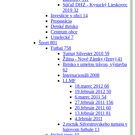
Súťaž DHZ - Kysucký Lieskovec
2019
32
Investície v obci
14
Propagácia
Detské ihrisko
Centrum obce
Umelecké
7
Šport
801
Futbal
758
Turnaj Silvester 2010
59
Žilina - Nové Zámky (ženy)
41
Ihrisko s umelou trávou, výstavba
62
Internacionáli 2008
LLMF
18.marec 2012
66
19.február 2012
50
6.marec 2011
54
27.február 2011
156
20.február 2011
60
13.február 2011
81
4.február 2011
2.rocnik Silvestrovskeho turnaja v
halovom futbale
13
Stolný tenis
43