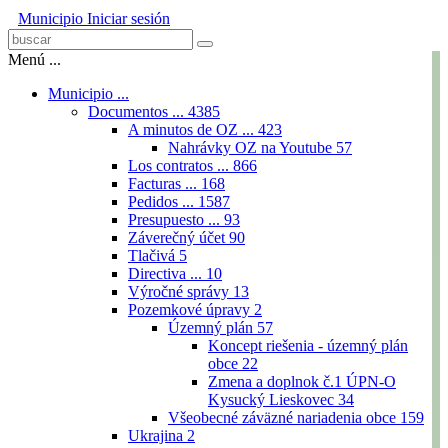
Municipio
Iniciar sesión
Menú ...
Municipio ...
Documentos ...
4385
A minutos de OZ ...
423
Nahrávky OZ na Youtube
57
Los contratos ...
866
Facturas ...
168
Pedidos ...
1587
Presupuesto ...
93
Záverečný účet
90
Tlačivá
5
Directiva ...
10
Výročné správy
13
Pozemkové úpravy
2
Územný plán
57
Koncept riešenia - územný plán
obce
22
Zmena a doplnok č.1 ÚPN-O
Kysucký Lieskovec
34
Všeobecné záväzné nariadenia obce
159
Ukrajina
2