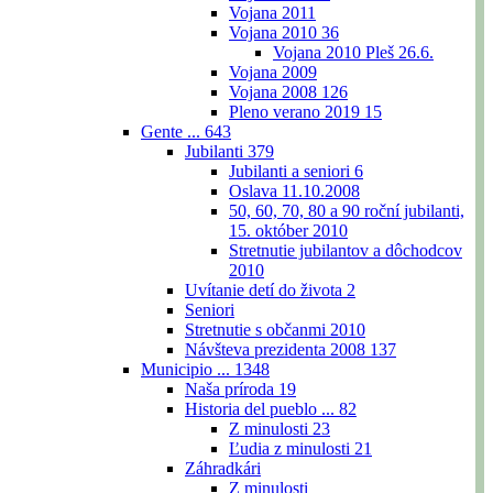
Vojana 2011
Vojana 2010
36
Vojana 2010 Pleš 26.6.
Vojana 2009
Vojana 2008
126
Pleno verano 2019
15
Gente ...
643
Jubilanti
379
Jubilanti a seniori
6
Oslava 11.10.2008
50, 60, 70, 80 a 90 roční jubilanti,
15. október 2010
Stretnutie jubilantov a dôchodcov
2010
Uvítanie detí do života
2
Seniori
Stretnutie s občanmi 2010
Návšteva prezidenta 2008
137
Municipio ...
1348
Naša príroda
19
Historia del pueblo ...
82
Z minulosti
23
Ľudia z minulosti
21
Záhradkári
Z minulosti