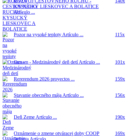
ROZVOJ CESTOVNÉHO RUCHU -
140x
KYSUCKÝ LIESKOVEC A BOLATICE
Artículo ...
Pozor na vysoké teploty
Artículo ...
115x
Oznam - Medzinárodný deň detí
Artículo ...
101x
Rererendum 2026
proyectos ...
159x
Stavanie obecného mája
Artículo ...
156x
Deň Zeme
Artículo ...
190x
Oznámenie o zmene otváracej doby COOP
169x
Jednota
Artículo ...