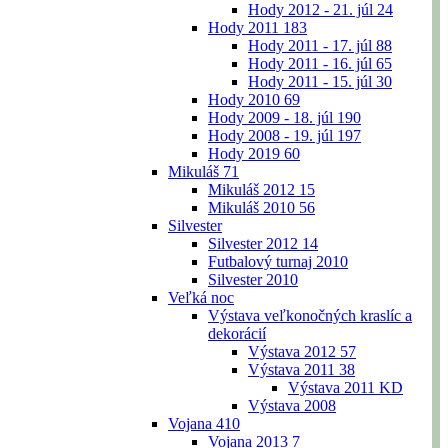
Hody 2012 - 21. júl
24
Hody 2011
183
Hody 2011 - 17. júl
88
Hody 2011 - 16. júl
65
Hody 2011 - 15. júl
30
Hody 2010
69
Hody 2009 - 18. júl
190
Hody 2008 - 19. júl
197
Hody 2019
60
Mikuláš
71
Mikuláš 2012
15
Mikuláš 2010
56
Silvester
Silvester 2012
14
Futbalový turnaj 2010
Silvester 2010
Veľká noc
Výstava veľkonočných kraslíc a
dekorácií
Výstava 2012
57
Výstava 2011
38
Výstava 2011 KD
Výstava 2008
Vojana
410
Vojana 2013
7