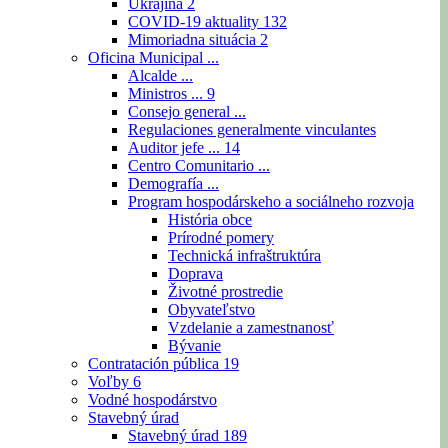
Ukrajina
2
COVID-19 aktuality
132
Mimoriadna situácia
2
Oficina Municipal ...
Alcalde ...
Ministros ...
9
Consejo general ...
Regulaciones generalmente vinculantes
Auditor jefe ...
14
Centro Comunitario ...
Demografía ...
Program hospodárskeho a sociálneho rozvoja
História obce
Prírodné pomery
Technická infraštruktúra
Doprava
Životné prostredie
Obyvateľstvo
Vzdelanie a zamestnanosť
Bývanie
Contratación pública
19
Voľby
6
Vodné hospodárstvo
Stavebný úrad
Stavebný úrad
189