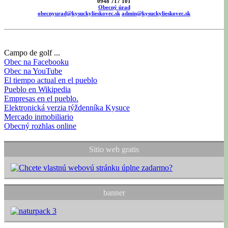
0948 717 101
Obecný úrad
obecnyurad@kysuckylieskovec.sk
admin@kysuckylieskovec.sk
Campo de golf ...
Obec na Facebooku
Obec na YouTube
El tiempo actual en el pueblo
Pueblo en Wikipedia
Empresas en el pueblo.
Elektronická verzia týždenníka Kysuce
Mercado inmobiliario
Obecný rozhlas online
Sitio web gratis
banner