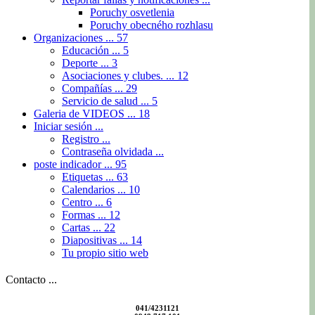
Poruchy osvetlenia
Poruchy obecného rozhlasu
Organizaciones ...
57
Educación ...
5
Deporte ...
3
Asociaciones y clubes. ...
12
Compañías ...
29
Servicio de salud ...
5
Galeria de VIDEOS ...
18
Iniciar sesión ...
Registro ...
Contraseña olvidada ...
poste indicador ...
95
Etiquetas ...
63
Calendarios ...
10
Centro ...
6
Formas ...
12
Cartas ...
22
Diapositivas ...
14
Tu propio sitio web
Contacto ...
041/4231121