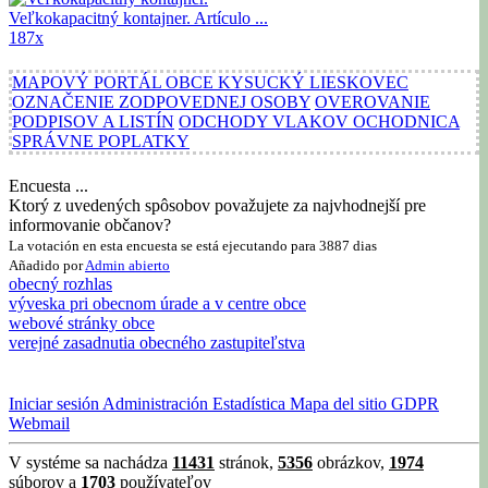
Veľkokapacitný kontajner.
Artículo ...
187x
MAPOVÝ PORTÁL OBCE KYSUCKÝ LIESKOVEC
OZNAČENIE ZODPOVEDNEJ OSOBY
OVEROVANIE
PODPISOV A LISTÍN
ODCHODY VLAKOV OCHODNICA
SPRÁVNE POPLATKY
Encuesta ...
Ktorý z uvedených spôsobov považujete za najvhodnejší pre
informovanie občanov?
La votación en esta encuesta se está ejecutando para 3887 dias
Añadido por
Admin
abierto
obecný rozhlas
výveska pri obecnom úrade a v centre obce
webové stránky obce
verejné zasadnutia obecného zastupiteľstva
Iniciar sesión
Administración
Estadística
Mapa del sitio
GDPR
Webmail
V systéme sa nachádza
11431
stránok,
5356
obrázkov,
1974
súborov a
1703
používateľov