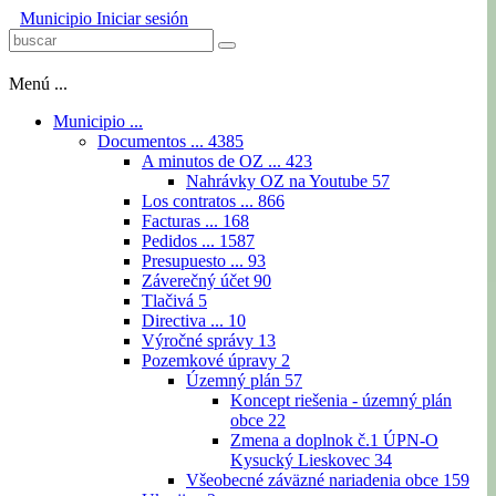
Municipio
Iniciar sesión
Menú ...
Municipio ...
Documentos ...
4385
A minutos de OZ ...
423
Nahrávky OZ na Youtube
57
Los contratos ...
866
Facturas ...
168
Pedidos ...
1587
Presupuesto ...
93
Záverečný účet
90
Tlačivá
5
Directiva ...
10
Výročné správy
13
Pozemkové úpravy
2
Územný plán
57
Koncept riešenia - územný plán
obce
22
Zmena a doplnok č.1 ÚPN-O
Kysucký Lieskovec
34
Všeobecné záväzné nariadenia obce
159