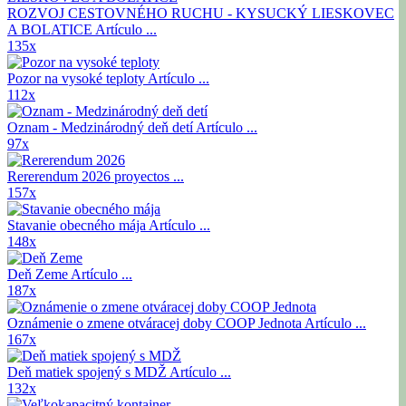
ROZVOJ CESTOVNÉHO RUCHU - KYSUCKÝ LIESKOVEC
A BOLATICE
Artículo ...
135x
Pozor na vysoké teploty
Artículo ...
112x
Oznam - Medzinárodný deň detí
Artículo ...
97x
Rererendum 2026
proyectos ...
157x
Stavanie obecného mája
Artículo ...
148x
Deň Zeme
Artículo ...
187x
Oznámenie o zmene otváracej doby COOP Jednota
Artículo ...
167x
Deň matiek spojený s MDŽ
Artículo ...
132x