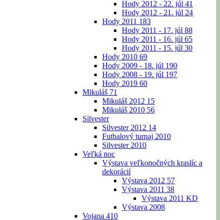
Hody 2012 - 22. júl
41
Hody 2012 - 21. júl
24
Hody 2011
183
Hody 2011 - 17. júl
88
Hody 2011 - 16. júl
65
Hody 2011 - 15. júl
30
Hody 2010
69
Hody 2009 - 18. júl
190
Hody 2008 - 19. júl
197
Hody 2019
60
Mikuláš
71
Mikuláš 2012
15
Mikuláš 2010
56
Silvester
Silvester 2012
14
Futbalový turnaj 2010
Silvester 2010
Veľká noc
Výstava veľkonočných kraslíc a
dekorácií
Výstava 2012
57
Výstava 2011
38
Výstava 2011 KD
Výstava 2008
Vojana
410