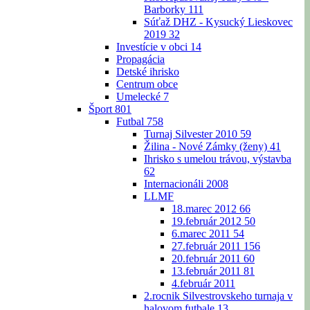
Barborky
111
Súťaž DHZ - Kysucký Lieskovec
2019
32
Investície v obci
14
Propagácia
Detské ihrisko
Centrum obce
Umelecké
7
Šport
801
Futbal
758
Turnaj Silvester 2010
59
Žilina - Nové Zámky (ženy)
41
Ihrisko s umelou trávou, výstavba
62
Internacionáli 2008
LLMF
18.marec 2012
66
19.február 2012
50
6.marec 2011
54
27.február 2011
156
20.február 2011
60
13.február 2011
81
4.február 2011
2.rocnik Silvestrovskeho turnaja v
halovom futbale
13