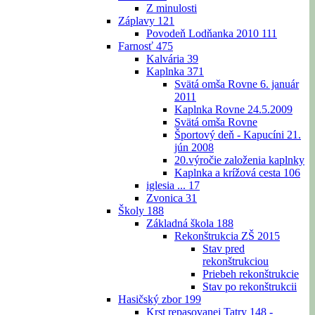
Z minulosti
Záplavy
121
Povodeň Lodňanka 2010
111
Farnosť
475
Kalvária
39
Kaplnka
371
Svätá omša Rovne 6. január
2011
Kaplnka Rovne 24.5.2009
Svätá omša Rovne
Športový deň - Kapucíni 21.
jún 2008
20.výročie založenia kaplnky
Kaplnka a krížová cesta
106
iglesia ...
17
Zvonica
31
Školy
188
Základná škola
188
Rekonštrukcia ZŠ 2015
Stav pred
rekonštrukciou
Priebeh rekonštrukcie
Stav po rekonštrukcii
Hasičský zbor
199
Krst repasovanej Tatry 148 -