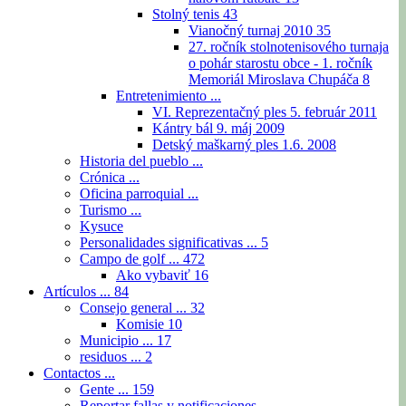
Stolný tenis
43
Vianočný turnaj 2010
35
27. ročník stolnotenisového turnaja
o pohár starostu obce - 1. ročník
Memoriál Miroslava Chupáča
8
Entretenimiento ...
VI. Reprezentačný ples 5. február 2011
Kántry bál 9. máj 2009
Detský maškarný ples 1.6. 2008
Historia del pueblo ...
Crónica ...
Oficina parroquial ...
Turismo ...
Kysuce
Personalidades significativas ...
5
Campo de golf ...
472
Ako vybaviť
16
Artículos ...
84
Consejo general ...
32
Komisie
10
Municipio ...
17
residuos ...
2
Contactos ...
Gente ...
159
Reportar fallas y notificaciones ...