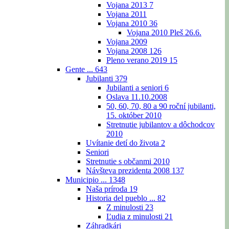
Vojana 2013
7
Vojana 2011
Vojana 2010
36
Vojana 2010 Pleš 26.6.
Vojana 2009
Vojana 2008
126
Pleno verano 2019
15
Gente ...
643
Jubilanti
379
Jubilanti a seniori
6
Oslava 11.10.2008
50, 60, 70, 80 a 90 roční jubilanti,
15. október 2010
Stretnutie jubilantov a dôchodcov
2010
Uvítanie detí do života
2
Seniori
Stretnutie s občanmi 2010
Návšteva prezidenta 2008
137
Municipio ...
1348
Naša príroda
19
Historia del pueblo ...
82
Z minulosti
23
Ľudia z minulosti
21
Záhradkári