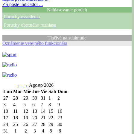
ZŠ
poste indicador ...
Nahlasovanie porúch
Poruchy osvetlenia
Poruchy obecného rozhlasu
Tlačivá na stiahnutie
Oznámenie verejného funkcionára
←
→
Agosto 2026
Lun
Mar
Mié
Jue
Vie
Sáb
Dom
27
28
29
30
31
1
2
3
4
5
6
7
8
9
10
11
12
13
14
15
16
17
18
19
20
21
22
23
24
25
26
27
28
29
30
31
1
2
3
4
5
6