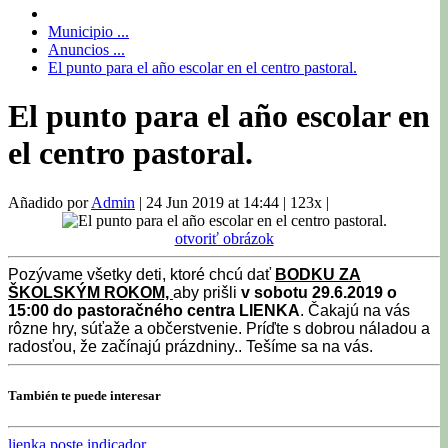
Municipio ...
Anuncios ...
El punto para el año escolar en el centro pastoral.
El punto para el año escolar en
el centro pastoral.
Añadido por
Admin
|
24 Jun 2019 at 14:44
|
123x
|
otvoriť obrázok
Pozývame všetky deti, ktoré chcú dať
BODKU ZA
ŠKOLSKÝM ROKOM,
aby prišli
v sobotu 29.6.2019 o
15:00 do pastoračného centra LIENKA
. Čakajú na vás
rôzne hry, súťaže a občerstvenie. Príďte s dobrou náladou a
radosťou, že začínajú prázdniny.. Tešíme sa na vás.
También te puede interesar
lienka
poste indicador ...