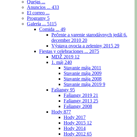
Quejas ...
Anuncios ...
433
El correo ...
Programy
5
Galería ...
5115
Comida ...
49
Pečenie a varenie starodávnych jedál 6.
december 2010
20
Výstava ovocia a zeleniny 2015
29
Fiestas y celebraciones ...
2075
MDŽ 2019
12
1. máj
240
Stavanie mája 2011
Stavanie mája 2009
Stavanie mája 2008
Stavanie mája 2019
9
Fašiangy
95
Fašiangy 2019
21
Fašiangy 2013
25
Fašiangy 2008
Hody
877
Hody 2017
Hody 2015
12
Hody 2014
Hody 2012
65