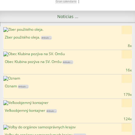
|
Gran calendario
Noticias ...
Zber použitého oleja.
Artículo ...
8x
Obec Klubina pozýva na SV. Omšu
Artículo ...
16x
Oznam
Artículo ...
179x
Veľkoobjemný kontajner
Artículo ...
124x
Voľby do orgánov samosprávnych krajov