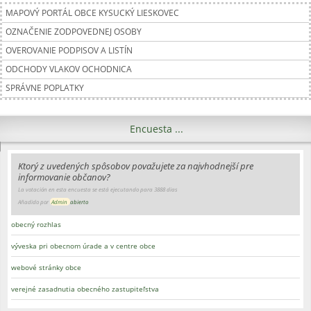
MAPOVÝ PORTÁL OBCE KYSUCKÝ LIESKOVEC
OZNAČENIE ZODPOVEDNEJ OSOBY
OVEROVANIE PODPISOV A LISTÍN
ODCHODY VLAKOV OCHODNICA
SPRÁVNE POPLATKY
Encuesta ...
Ktorý z uvedených spôsobov považujete za najvhodnejší pre
informovanie občanov?
La votación en esta encuesta se está ejecutando para 3888 dias
Añadido por
Admin
abierto
obecný rozhlas
výveska pri obecnom úrade a v centre obce
webové stránky obce
verejné zasadnutia obecného zastupiteľstva