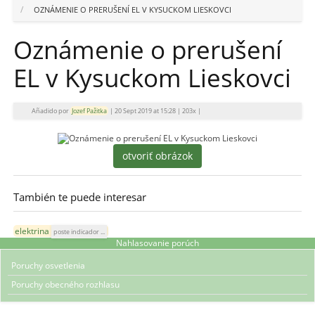
OZNÁMENIE O PRERUŠENÍ EL V KYSUCKOM LIESKOVCI
Oznámenie o prerušení
EL v Kysuckom Lieskovci
Añadido por
Jozef Pažitka
|
20 Sept 2019 at 15:28
|
203x
|
otvoriť obrázok
También te puede interesar
elektrina
poste indicador ...
Nahlasovanie porúch
Poruchy osvetlenia
Poruchy obecného rozhlasu