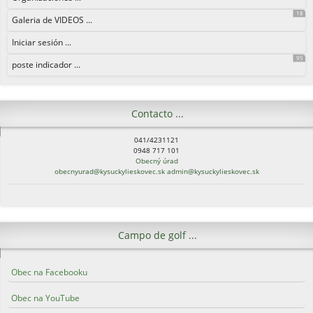
18
Galeria de VIDEOS ...
Iniciar sesión ...
95
poste indicador ...
Contacto ...
041/4231121
0948 717 101
Obecný úrad
obecnyurad@kysuckylieskovec.sk
admin@kysuckylieskovec.sk
Campo de golf ...
Obec na Facebooku
Obec na YouTube