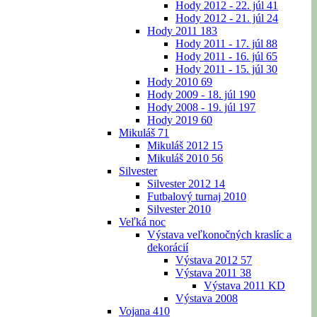
Hody 2012 - 22. júl
41
Hody 2012 - 21. júl
24
Hody 2011
183
Hody 2011 - 17. júl
88
Hody 2011 - 16. júl
65
Hody 2011 - 15. júl
30
Hody 2010
69
Hody 2009 - 18. júl
190
Hody 2008 - 19. júl
197
Hody 2019
60
Mikuláš
71
Mikuláš 2012
15
Mikuláš 2010
56
Silvester
Silvester 2012
14
Futbalový turnaj 2010
Silvester 2010
Veľká noc
Výstava veľkonočných kraslíc a
dekorácií
Výstava 2012
57
Výstava 2011
38
Výstava 2011 KD
Výstava 2008
Vojana
410