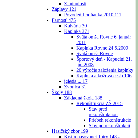
Z minulosti
Záplavy
121
Povodeň Lodňanka 2010
111
Farnosť
475
Kalvária
39
Kaplnka
371
Svätá omša Rovne 6. január
2011
Kaplnka Rovne 24.5.2009
Svätá omša Rovne
Športový deň - Kapucíni 21.
jún 2008
20.výročie založenia kaplnky
Kaplnka a krížová cesta
106
iglesia ...
17
Zvonica
31
Školy
188
Základná škola
188
Rekonštrukcia ZŠ 2015
Stav pred
rekonštrukciou
Priebeh rekonštrukcie
Stav po rekonštrukcii
Hasičský zbor
199
Krst repasovanej Tatry 148 -