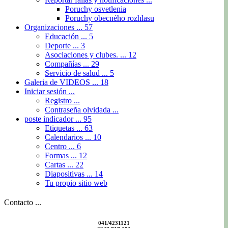
Poruchy osvetlenia
Poruchy obecného rozhlasu
Organizaciones ...
57
Educación ...
5
Deporte ...
3
Asociaciones y clubes. ...
12
Compañías ...
29
Servicio de salud ...
5
Galeria de VIDEOS ...
18
Iniciar sesión ...
Registro ...
Contraseña olvidada ...
poste indicador ...
95
Etiquetas ...
63
Calendarios ...
10
Centro ...
6
Formas ...
12
Cartas ...
22
Diapositivas ...
14
Tu propio sitio web
Contacto ...
041/4231121