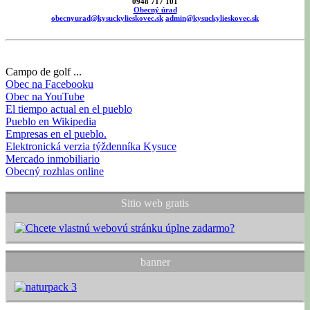
0948 717 101
Obecný úrad
obecnyurad@kysuckylieskovec.sk
admin@kysuckylieskovec.sk
Campo de golf ...
Obec na Facebooku
Obec na YouTube
El tiempo actual en el pueblo
Pueblo en Wikipedia
Empresas en el pueblo.
Elektronická verzia týždenníka Kysuce
Mercado inmobiliario
Obecný rozhlas online
Sitio web gratis
banner