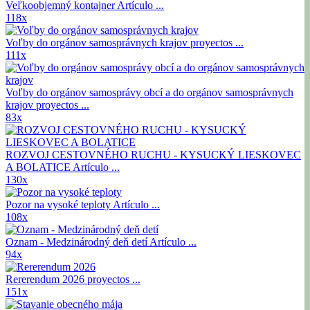
Veľkoobjemný kontajner
Artículo ...
118x
Voľby do orgánov samosprávnych krajov
proyectos ...
111x
Voľby do orgánov samosprávy obcí a do orgánov samosprávnych
krajov
proyectos ...
83x
ROZVOJ CESTOVNÉHO RUCHU - KYSUCKÝ LIESKOVEC
A BOLATICE
Artículo ...
130x
Pozor na vysoké teploty
Artículo ...
108x
Oznam - Medzinárodný deň detí
Artículo ...
94x
Rererendum 2026
proyectos ...
151x