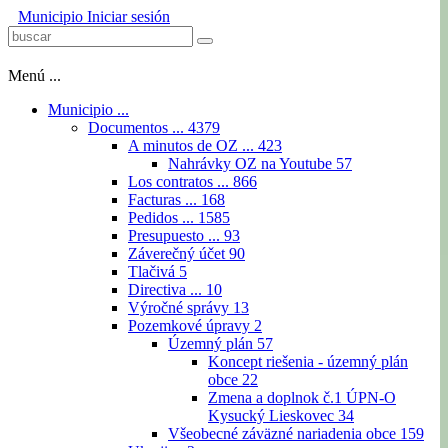
Municipio
Iniciar sesión
Menú ...
Municipio ...
Documentos ...
4379
A minutos de OZ ...
423
Nahrávky OZ na Youtube
57
Los contratos ...
866
Facturas ...
168
Pedidos ...
1585
Presupuesto ...
93
Záverečný účet
90
Tlačivá
5
Directiva ...
10
Výročné správy
13
Pozemkové úpravy
2
Územný plán
57
Koncept riešenia - územný plán
obce
22
Zmena a doplnok č.1 ÚPN-O
Kysucký Lieskovec
34
Všeobecné záväzné nariadenia obce
159