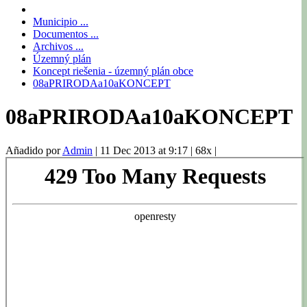
Municipio ...
Documentos ...
Archivos ...
Územný plán
Koncept riešenia - územný plán obce
08aPRIRODAa10aKONCEPT
08aPRIRODAa10aKONCEPT
Añadido por
Admin
|
11 Dec 2013 at 9:17
|
68x
|