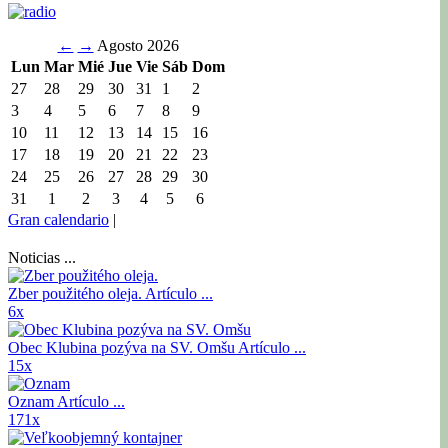
←
→
Agosto 2026
Lun
Mar
Mié
Jue
Vie
Sáb
Dom
27
28
29
30
31
1
2
3
4
5
6
7
8
9
10
11
12
13
14
15
16
17
18
19
20
21
22
23
24
25
26
27
28
29
30
31
1
2
3
4
5
6
Gran calendario
|
Noticias ...
Zber použitého oleja.
Artículo ...
6x
Obec Klubina pozýva na SV. Omšu
Artículo ...
15x
Oznam
Artículo ...
171x