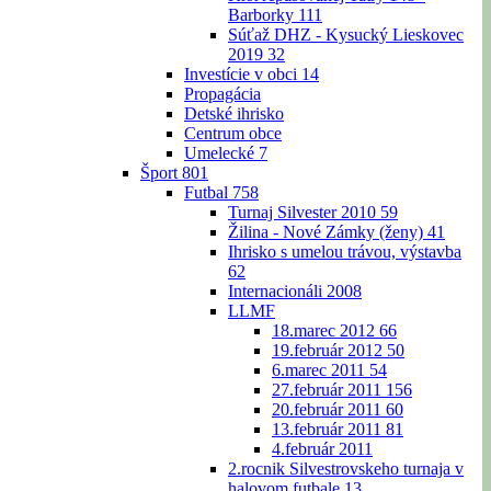
Barborky
111
Súťaž DHZ - Kysucký Lieskovec
2019
32
Investície v obci
14
Propagácia
Detské ihrisko
Centrum obce
Umelecké
7
Šport
801
Futbal
758
Turnaj Silvester 2010
59
Žilina - Nové Zámky (ženy)
41
Ihrisko s umelou trávou, výstavba
62
Internacionáli 2008
LLMF
18.marec 2012
66
19.február 2012
50
6.marec 2011
54
27.február 2011
156
20.február 2011
60
13.február 2011
81
4.február 2011
2.rocnik Silvestrovskeho turnaja v
halovom futbale
13