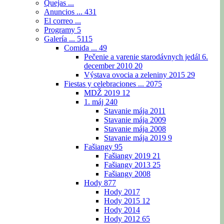
Quejas ...
Anuncios ...
431
El correo ...
Programy
5
Galería ...
5115
Comida ...
49
Pečenie a varenie starodávnych jedál 6.
december 2010
20
Výstava ovocia a zeleniny 2015
29
Fiestas y celebraciones ...
2075
MDŽ 2019
12
1. máj
240
Stavanie mája 2011
Stavanie mája 2009
Stavanie mája 2008
Stavanie mája 2019
9
Fašiangy
95
Fašiangy 2019
21
Fašiangy 2013
25
Fašiangy 2008
Hody
877
Hody 2017
Hody 2015
12
Hody 2014
Hody 2012
65