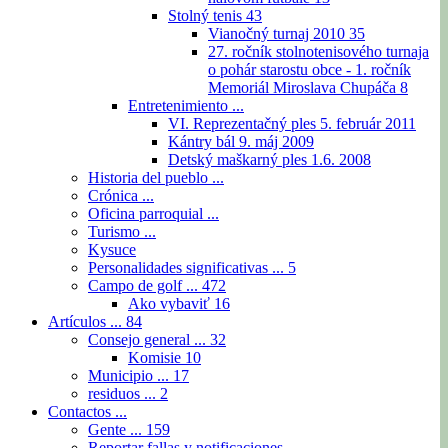
Stolný tenis
43
Vianočný turnaj 2010
35
27. ročník stolnotenisového turnaja
o pohár starostu obce - 1. ročník
Memoriál Miroslava Chupáča
8
Entretenimiento ...
VI. Reprezentačný ples 5. február 2011
Kántry bál 9. máj 2009
Detský maškarný ples 1.6. 2008
Historia del pueblo ...
Crónica ...
Oficina parroquial ...
Turismo ...
Kysuce
Personalidades significativas ...
5
Campo de golf ...
472
Ako vybaviť
16
Artículos ...
84
Consejo general ...
32
Komisie
10
Municipio ...
17
residuos ...
2
Contactos ...
Gente ...
159
Reportar fallas y notificaciones ...