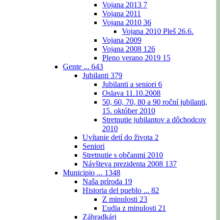
Vojana 2013
7
Vojana 2011
Vojana 2010
36
Vojana 2010 Pleš 26.6.
Vojana 2009
Vojana 2008
126
Pleno verano 2019
15
Gente ...
643
Jubilanti
379
Jubilanti a seniori
6
Oslava 11.10.2008
50, 60, 70, 80 a 90 roční jubilanti,
15. október 2010
Stretnutie jubilantov a dôchodcov
2010
Uvítanie detí do života
2
Seniori
Stretnutie s občanmi 2010
Návšteva prezidenta 2008
137
Municipio ...
1348
Naša príroda
19
Historia del pueblo ...
82
Z minulosti
23
Ľudia z minulosti
21
Záhradkári