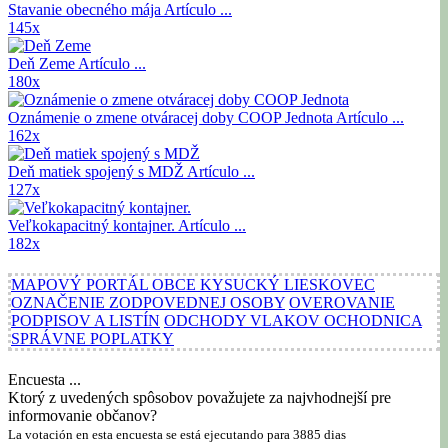
Stavanie obecného mája
Artículo ...
145x
Deň Zeme
Artículo ...
180x
Oznámenie o zmene otváracej doby COOP Jednota
Artículo ...
162x
Deň matiek spojený s MDŽ
Artículo ...
127x
Veľkokapacitný kontajner.
Artículo ...
182x
MAPOVÝ PORTÁL OBCE KYSUCKÝ LIESKOVEC
OZNAČENIE ZODPOVEDNEJ OSOBY
OVEROVANIE
PODPISOV A LISTÍN
ODCHODY VLAKOV OCHODNICA
SPRÁVNE POPLATKY
Encuesta ...
Ktorý z uvedených spôsobov považujete za najvhodnejší pre
informovanie občanov?
La votación en esta encuesta se está ejecutando para 3885 dias