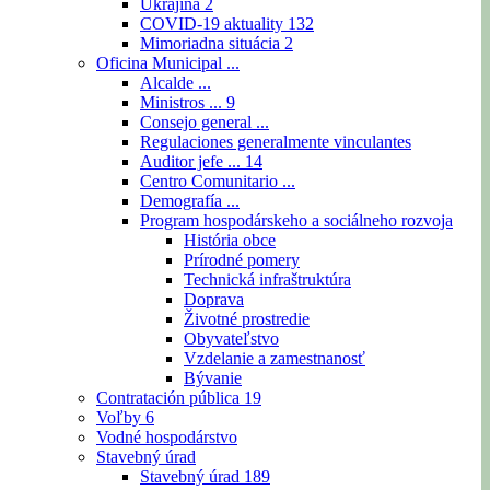
Ukrajina
2
COVID-19 aktuality
132
Mimoriadna situácia
2
Oficina Municipal ...
Alcalde ...
Ministros ...
9
Consejo general ...
Regulaciones generalmente vinculantes
Auditor jefe ...
14
Centro Comunitario ...
Demografía ...
Program hospodárskeho a sociálneho rozvoja
História obce
Prírodné pomery
Technická infraštruktúra
Doprava
Životné prostredie
Obyvateľstvo
Vzdelanie a zamestnanosť
Bývanie
Contratación pública
19
Voľby
6
Vodné hospodárstvo
Stavebný úrad
Stavebný úrad
189