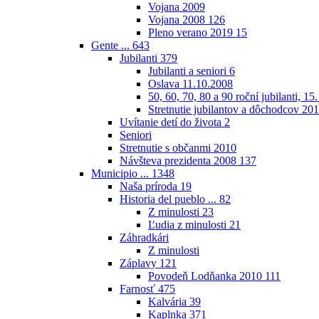
Vojana 2009
Vojana 2008
126
Pleno verano 2019
15
Gente ...
643
Jubilanti
379
Jubilanti a seniori
6
Oslava 11.10.2008
50, 60, 70, 80 a 90 roční jubilanti, 15
Stretnutie jubilantov a dôchodcov 20
Uvítanie detí do života
2
Seniori
Stretnutie s občanmi 2010
Návšteva prezidenta 2008
137
Municipio ...
1348
Naša príroda
19
Historia del pueblo ...
82
Z minulosti
23
Ľudia z minulosti
21
Záhradkári
Z minulosti
Záplavy
121
Povodeň Lodňanka 2010
111
Farnosť
475
Kalvária
39
Kaplnka
371