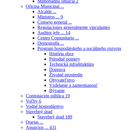
Mimoriadna situácia
2
Oficina Municipal ...
Alcalde ...
Ministros ...
9
Consejo general ...
Regulaciones generalmente vinculantes
Auditor jefe ...
14
Centro Comunitario ...
Demografía ...
Program hospodárskeho a sociálneho rozvoja
História obce
Prírodné pomery
Technická infraštruktúra
Doprava
Životné prostredie
Obyvateľstvo
Vzdelanie a zamestnanosť
Bývanie
Contratación pública
19
Voľby
6
Vodné hospodárstvo
Stavebný úrad
Stavebný úrad
189
Quejas ...
Anuncios ...
431