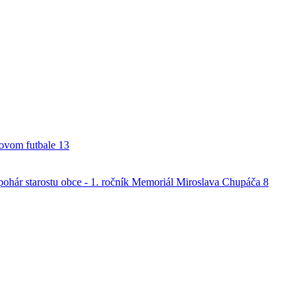
alovom futbale
13
o pohár starostu obce - 1. ročník Memoriál Miroslava Chupáča
8