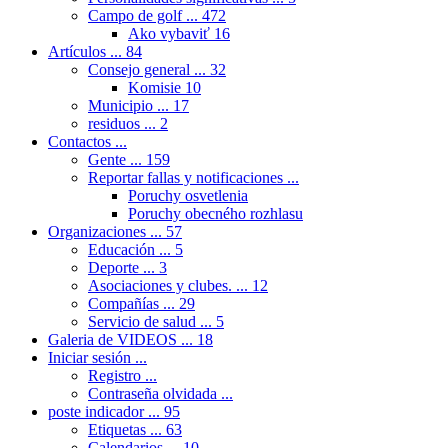
Campo de golf ...
472
Ako vybaviť
16
Artículos ...
84
Consejo general ...
32
Komisie
10
Municipio ...
17
residuos ...
2
Contactos ...
Gente ...
159
Reportar fallas y notificaciones ...
Poruchy osvetlenia
Poruchy obecného rozhlasu
Organizaciones ...
57
Educación ...
5
Deporte ...
3
Asociaciones y clubes. ...
12
Compañías ...
29
Servicio de salud ...
5
Galeria de VIDEOS ...
18
Iniciar sesión ...
Registro ...
Contraseña olvidada ...
poste indicador ...
95
Etiquetas ...
63
Calendarios ...
10