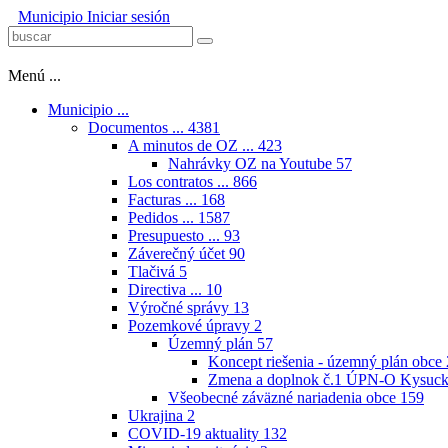
Municipio
Iniciar sesión
Menú ...
Municipio ...
Documentos ...
4381
A minutos de OZ ...
423
Nahrávky OZ na Youtube
57
Los contratos ...
866
Facturas ...
168
Pedidos ...
1587
Presupuesto ...
93
Záverečný účet
90
Tlačivá
5
Directiva ...
10
Výročné správy
13
Pozemkové úpravy
2
Územný plán
57
Koncept riešenia - územný plán obce
Zmena a doplnok č.1 ÚPN-O Kysuck
Všeobecné záväzné nariadenia obce
159
Ukrajina
2
COVID-19 aktuality
132