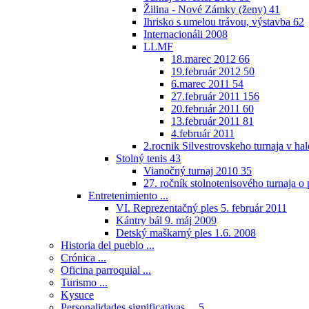
Žilina - Nové Zámky (ženy)
41
Ihrisko s umelou trávou, výstavba
62
Internacionáli 2008
LLMF
18.marec 2012
66
19.február 2012
50
6.marec 2011
54
27.február 2011
156
20.február 2011
60
13.február 2011
81
4.február 2011
2.rocnik Silvestrovskeho turnaja v h
Stolný tenis
43
Vianočný turnaj 2010
35
27. ročník stolnotenisového turnaja 
Entretenimiento ...
VI. Reprezentačný ples 5. február 2011
Kántry bál 9. máj 2009
Detský maškarný ples 1.6. 2008
Historia del pueblo ...
Crónica ...
Oficina parroquial ...
Turismo ...
Kysuce
Personalidades significativas ...
5