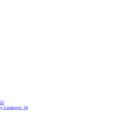
22
ý Lieskovec
34