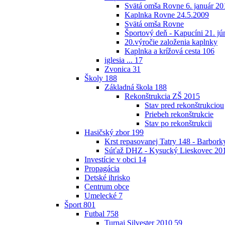
Svätá omša Rovne 6. január 20
Kaplnka Rovne 24.5.2009
Svätá omša Rovne
Športový deň - Kapucíni 21. jú
20.výročie založenia kaplnky
Kaplnka a krížová cesta
106
iglesia ...
17
Zvonica
31
Školy
188
Základná škola
188
Rekonštrukcia ZŠ 2015
Stav pred rekonštrukciou
Priebeh rekonštrukcie
Stav po rekonštrukcii
Hasičský zbor
199
Krst repasovanej Tatry 148 - Barbor
Súťaž DHZ - Kysucký Lieskovec 20
Investície v obci
14
Propagácia
Detské ihrisko
Centrum obce
Umelecké
7
Šport
801
Futbal
758
Turnaj Silvester 2010
59