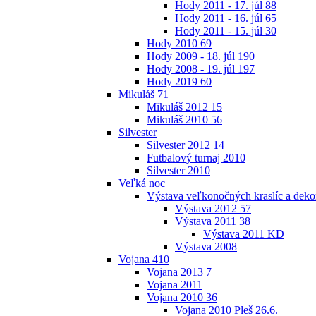
Hody 2011 - 17. júl
88
Hody 2011 - 16. júl
65
Hody 2011 - 15. júl
30
Hody 2010
69
Hody 2009 - 18. júl
190
Hody 2008 - 19. júl
197
Hody 2019
60
Mikuláš
71
Mikuláš 2012
15
Mikuláš 2010
56
Silvester
Silvester 2012
14
Futbalový turnaj 2010
Silvester 2010
Veľká noc
Výstava veľkonočných kraslíc a dekor
Výstava 2012
57
Výstava 2011
38
Výstava 2011 KD
Výstava 2008
Vojana
410
Vojana 2013
7
Vojana 2011
Vojana 2010
36
Vojana 2010 Pleš 26.6.