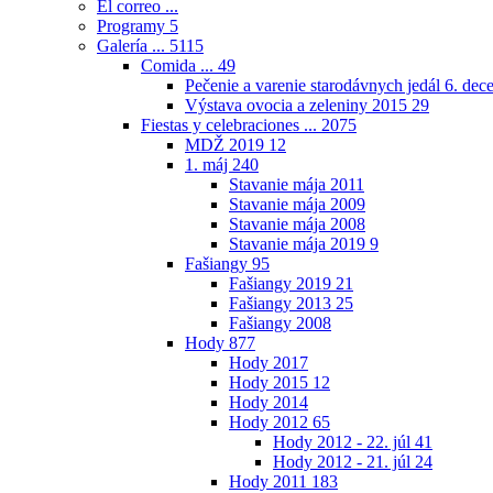
El correo ...
Programy
5
Galería ...
5115
Comida ...
49
Pečenie a varenie starodávnych jedál 6. de
Výstava ovocia a zeleniny 2015
29
Fiestas y celebraciones ...
2075
MDŽ 2019
12
1. máj
240
Stavanie mája 2011
Stavanie mája 2009
Stavanie mája 2008
Stavanie mája 2019
9
Fašiangy
95
Fašiangy 2019
21
Fašiangy 2013
25
Fašiangy 2008
Hody
877
Hody 2017
Hody 2015
12
Hody 2014
Hody 2012
65
Hody 2012 - 22. júl
41
Hody 2012 - 21. júl
24
Hody 2011
183