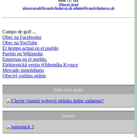
0948 717 101
Obecný úrad
obecnyurad@kysuckylieskovec.sk
admin@kysuckylieskovec.sk
Campo de golf ...
Obec na Facebooku
Obec na YouTube
El tiempo actual en el pueblo
Pueblo en Wikipedia
Empresas en el pueblo.
Elektronická verzia týždenníka Kysuce
Mercado inmobiliario
Obecný rozhlas online
Sitio web gratis
banner