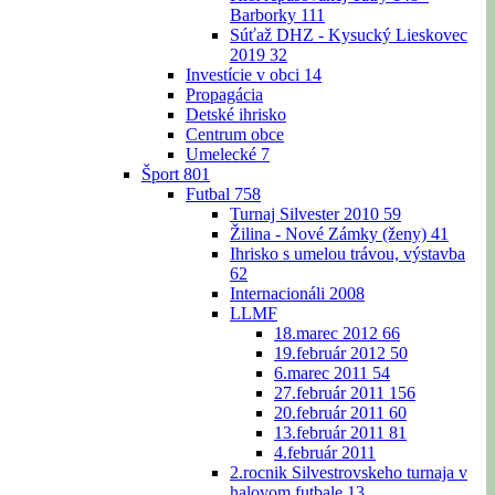
Barborky
111
Súťaž DHZ - Kysucký Lieskovec
2019
32
Investície v obci
14
Propagácia
Detské ihrisko
Centrum obce
Umelecké
7
Šport
801
Futbal
758
Turnaj Silvester 2010
59
Žilina - Nové Zámky (ženy)
41
Ihrisko s umelou trávou, výstavba
62
Internacionáli 2008
LLMF
18.marec 2012
66
19.február 2012
50
6.marec 2011
54
27.február 2011
156
20.február 2011
60
13.február 2011
81
4.február 2011
2.rocnik Silvestrovskeho turnaja v
halovom futbale
13