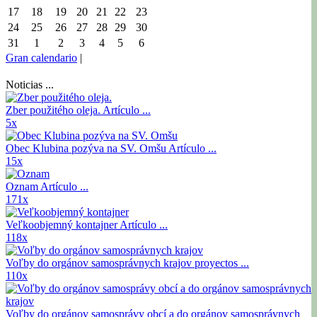
17
18
19
20
21
22
23
24
25
26
27
28
29
30
31
1
2
3
4
5
6
Gran calendario
|
Noticias ...
Zber použitého oleja.
Artículo ...
5x
Obec Klubina pozýva na SV. Omšu
Artículo ...
15x
Oznam
Artículo ...
171x
Veľkoobjemný kontajner
Artículo ...
118x
Voľby do orgánov samosprávnych krajov
proyectos ...
110x
Voľby do orgánov samosprávy obcí a do orgánov samosprávnych