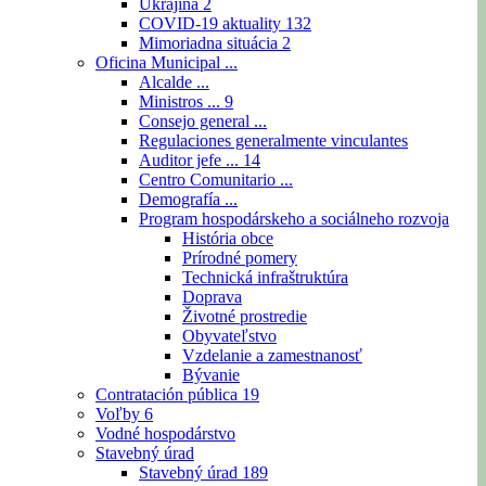
Ukrajina
2
COVID-19 aktuality
132
Mimoriadna situácia
2
Oficina Municipal ...
Alcalde ...
Ministros ...
9
Consejo general ...
Regulaciones generalmente vinculantes
Auditor jefe ...
14
Centro Comunitario ...
Demografía ...
Program hospodárskeho a sociálneho rozvoja
História obce
Prírodné pomery
Technická infraštruktúra
Doprava
Životné prostredie
Obyvateľstvo
Vzdelanie a zamestnanosť
Bývanie
Contratación pública
19
Voľby
6
Vodné hospodárstvo
Stavebný úrad
Stavebný úrad
189