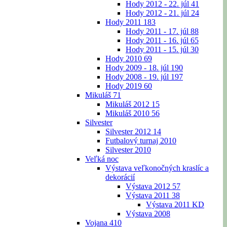
Hody 2012 - 22. júl
41
Hody 2012 - 21. júl
24
Hody 2011
183
Hody 2011 - 17. júl
88
Hody 2011 - 16. júl
65
Hody 2011 - 15. júl
30
Hody 2010
69
Hody 2009 - 18. júl
190
Hody 2008 - 19. júl
197
Hody 2019
60
Mikuláš
71
Mikuláš 2012
15
Mikuláš 2010
56
Silvester
Silvester 2012
14
Futbalový turnaj 2010
Silvester 2010
Veľká noc
Výstava veľkonočných kraslíc a
dekorácií
Výstava 2012
57
Výstava 2011
38
Výstava 2011 KD
Výstava 2008
Vojana
410