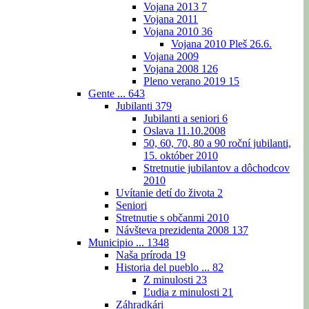
Vojana 2013
7
Vojana 2011
Vojana 2010
36
Vojana 2010 Pleš 26.6.
Vojana 2009
Vojana 2008
126
Pleno verano 2019
15
Gente ...
643
Jubilanti
379
Jubilanti a seniori
6
Oslava 11.10.2008
50, 60, 70, 80 a 90 roční jubilanti,
15. október 2010
Stretnutie jubilantov a dôchodcov
2010
Uvítanie detí do života
2
Seniori
Stretnutie s občanmi 2010
Návšteva prezidenta 2008
137
Municipio ...
1348
Naša príroda
19
Historia del pueblo ...
82
Z minulosti
23
Ľudia z minulosti
21
Záhradkári