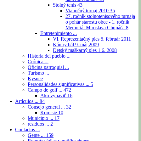
Stolný tenis
43
Vianočný turnaj 2010
35
27. ročník stolnotenisového turnaja
o pohár starostu obce - 1. ročník
Memoriál Miroslava Chupáča
8
Entretenimiento ...
VI. Reprezentačný ples 5. február 2011
Kántry bál 9. máj 2009
Detský maškarný ples 1.6. 2008
Historia del pueblo ...
Crónica ...
Oficina parroquial ...
Turismo ...
Kysuce
Personalidades significativas ...
5
Campo de golf ...
472
Ako vybaviť
16
Artículos ...
84
Consejo general ...
32
Komisie
10
Municipio ...
17
residuos ...
2
Contactos ...
Gente ...
159
Reportar fallas y notificaciones ...