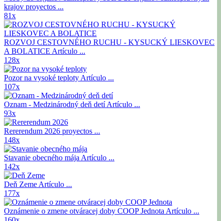
krajov
proyectos ...
81x
ROZVOJ CESTOVNÉHO RUCHU - KYSUCKÝ LIESKOVEC
A BOLATICE
Artículo ...
128x
Pozor na vysoké teploty
Artículo ...
107x
Oznam - Medzinárodný deň detí
Artículo ...
93x
Rererendum 2026
proyectos ...
148x
Stavanie obecného mája
Artículo ...
142x
Deň Zeme
Artículo ...
177x
Oznámenie o zmene otváracej doby COOP Jednota
Artículo ...
160x