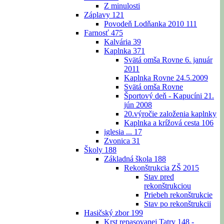
Z minulosti
Záplavy
121
Povodeň Lodňanka 2010
111
Farnosť
475
Kalvária
39
Kaplnka
371
Svätá omša Rovne 6. január
2011
Kaplnka Rovne 24.5.2009
Svätá omša Rovne
Športový deň - Kapucíni 21.
jún 2008
20.výročie založenia kaplnky
Kaplnka a krížová cesta
106
iglesia ...
17
Zvonica
31
Školy
188
Základná škola
188
Rekonštrukcia ZŠ 2015
Stav pred
rekonštrukciou
Priebeh rekonštrukcie
Stav po rekonštrukcii
Hasičský zbor
199
Krst repasovanej Tatry 148 -