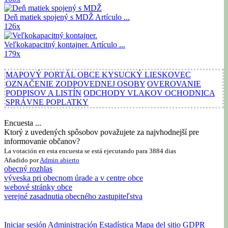
Deň matiek spojený s MDŽ
Artículo ...
126x
Veľkokapacitný kontajner.
Artículo ...
179x
MAPOVÝ PORTÁL OBCE KYSUCKÝ LIESKOVEC
OZNAČENIE ZODPOVEDNEJ OSOBY
OVEROVANIE
PODPISOV A LISTÍN
ODCHODY VLAKOV OCHODNICA
SPRÁVNE POPLATKY
Encuesta ...
Ktorý z uvedených spôsobov považujete za najvhodnejší pre
informovanie občanov?
La votación en esta encuesta se está ejecutando para 3884 dias
Añadido por
Admin
abierto
obecný rozhlas
výveska pri obecnom úrade a v centre obce
webové stránky obce
verejné zasadnutia obecného zastupiteľstva
Iniciar sesión
Administración
Estadística
Mapa del sitio
GDPR