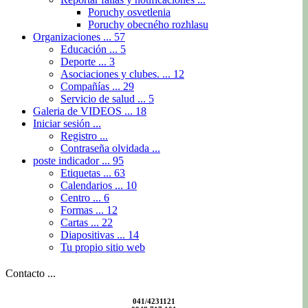
Poruchy osvetlenia
Poruchy obecného rozhlasu
Organizaciones ...
57
Educación ...
5
Deporte ...
3
Asociaciones y clubes. ...
12
Compañías ...
29
Servicio de salud ...
5
Galeria de VIDEOS ...
18
Iniciar sesión ...
Registro ...
Contraseña olvidada ...
poste indicador ...
95
Etiquetas ...
63
Calendarios ...
10
Centro ...
6
Formas ...
12
Cartas ...
22
Diapositivas ...
14
Tu propio sitio web
Contacto ...
041/4231121