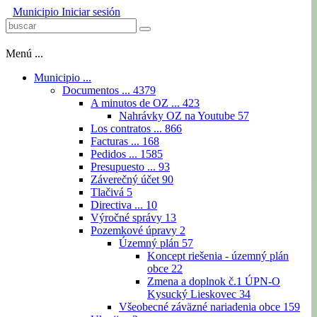
Municipio
Iniciar sesión
Menú ...
Municipio ...
Documentos ...
4379
A minutos de OZ ...
423
Nahrávky OZ na Youtube
57
Los contratos ...
866
Facturas ...
168
Pedidos ...
1585
Presupuesto ...
93
Záverečný účet
90
Tlačivá
5
Directiva ...
10
Výročné správy
13
Pozemkové úpravy
2
Územný plán
57
Koncept riešenia - územný plán
obce
22
Zmena a doplnok č.1 ÚPN-O
Kysucký Lieskovec
34
Všeobecné záväzné nariadenia obce
159