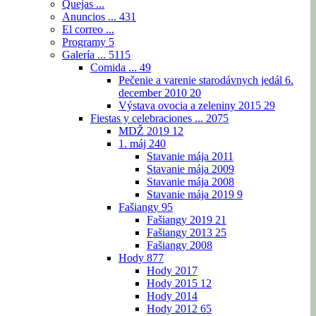
Quejas ...
Anuncios ...
431
El correo ...
Programy
5
Galería ...
5115
Comida ...
49
Pečenie a varenie starodávnych jedál 6.
december 2010
20
Výstava ovocia a zeleniny 2015
29
Fiestas y celebraciones ...
2075
MDŽ 2019
12
1. máj
240
Stavanie mája 2011
Stavanie mája 2009
Stavanie mája 2008
Stavanie mája 2019
9
Fašiangy
95
Fašiangy 2019
21
Fašiangy 2013
25
Fašiangy 2008
Hody
877
Hody 2017
Hody 2015
12
Hody 2014
Hody 2012
65