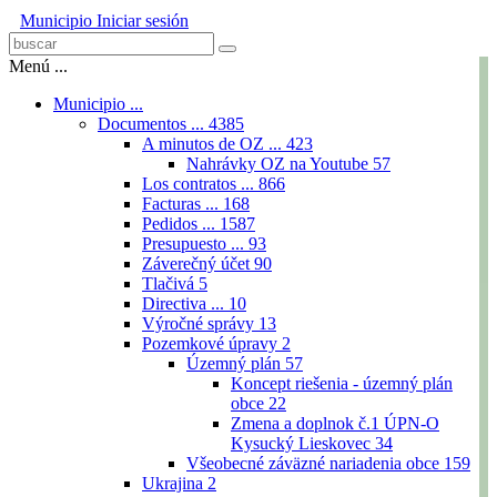
Municipio
Iniciar sesión
Menú ...
Municipio ...
Documentos ...
4385
A minutos de OZ ...
423
Nahrávky OZ na Youtube
57
Los contratos ...
866
Facturas ...
168
Pedidos ...
1587
Presupuesto ...
93
Záverečný účet
90
Tlačivá
5
Directiva ...
10
Výročné správy
13
Pozemkové úpravy
2
Územný plán
57
Koncept riešenia - územný plán
obce
22
Zmena a doplnok č.1 ÚPN-O
Kysucký Lieskovec
34
Všeobecné záväzné nariadenia obce
159
Ukrajina
2