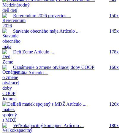
Rererendum 2026
proyectos ...
150x
Stavanie obecného mája
Artículo ...
145x
Deň Zeme
Artículo ...
178x
Oznámenie o zmene otváracej doby COOP
160x
Jednota
Artículo ...
Deň matiek spojený s MDŽ
Artículo ...
126x
Veľkokapacitný kontajner.
Artículo ...
180x