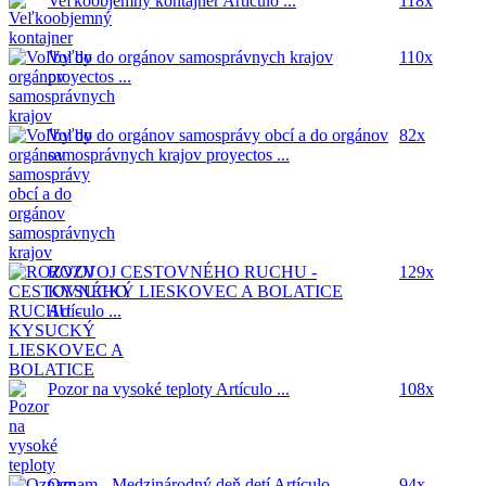
Veľkoobjemný kontajner
Artículo ...
118x
Voľby do orgánov samosprávnych krajov
110x
proyectos ...
Voľby do orgánov samosprávy obcí a do orgánov
82x
samosprávnych krajov
proyectos ...
ROZVOJ CESTOVNÉHO RUCHU -
129x
KYSUCKÝ LIESKOVEC A BOLATICE
Artículo ...
Pozor na vysoké teploty
Artículo ...
108x
Oznam - Medzinárodný deň detí
Artículo ...
94x