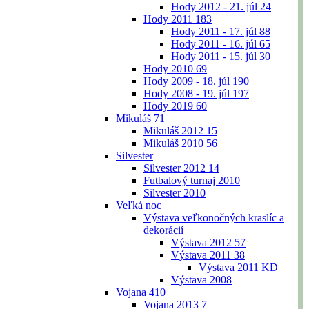
Hody 2012 - 21. júl
24
Hody 2011
183
Hody 2011 - 17. júl
88
Hody 2011 - 16. júl
65
Hody 2011 - 15. júl
30
Hody 2010
69
Hody 2009 - 18. júl
190
Hody 2008 - 19. júl
197
Hody 2019
60
Mikuláš
71
Mikuláš 2012
15
Mikuláš 2010
56
Silvester
Silvester 2012
14
Futbalový turnaj 2010
Silvester 2010
Veľká noc
Výstava veľkonočných kraslíc a
dekorácií
Výstava 2012
57
Výstava 2011
38
Výstava 2011 KD
Výstava 2008
Vojana
410
Vojana 2013
7