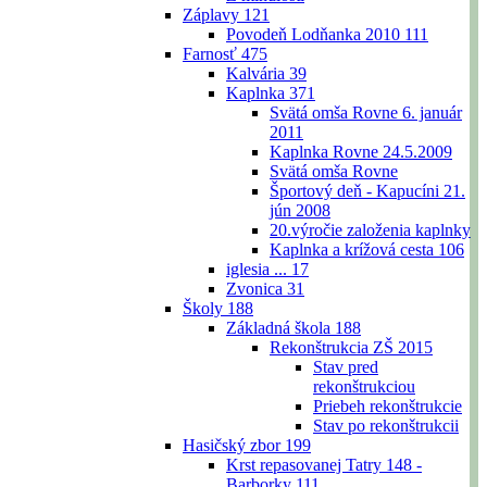
Záplavy
121
Povodeň Lodňanka 2010
111
Farnosť
475
Kalvária
39
Kaplnka
371
Svätá omša Rovne 6. január
2011
Kaplnka Rovne 24.5.2009
Svätá omša Rovne
Športový deň - Kapucíni 21.
jún 2008
20.výročie založenia kaplnky
Kaplnka a krížová cesta
106
iglesia ...
17
Zvonica
31
Školy
188
Základná škola
188
Rekonštrukcia ZŠ 2015
Stav pred
rekonštrukciou
Priebeh rekonštrukcie
Stav po rekonštrukcii
Hasičský zbor
199
Krst repasovanej Tatry 148 -
Barborky
111