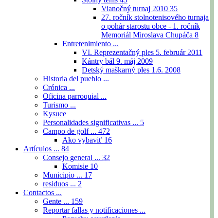
Vianočný turnaj 2010
35
27. ročník stolnotenisového turnaja
o pohár starostu obce - 1. ročník
Memoriál Miroslava Chupáča
8
Entretenimiento ...
VI. Reprezentačný ples 5. február 2011
Kántry bál 9. máj 2009
Detský maškarný ples 1.6. 2008
Historia del pueblo ...
Crónica ...
Oficina parroquial ...
Turismo ...
Kysuce
Personalidades significativas ...
5
Campo de golf ...
472
Ako vybaviť
16
Artículos ...
84
Consejo general ...
32
Komisie
10
Municipio ...
17
residuos ...
2
Contactos ...
Gente ...
159
Reportar fallas y notificaciones ...