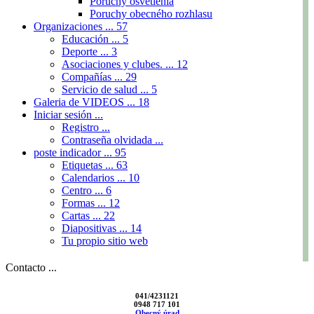
Poruchy osvetlenia
Poruchy obecného rozhlasu
Organizaciones ...
57
Educación ...
5
Deporte ...
3
Asociaciones y clubes. ...
12
Compañías ...
29
Servicio de salud ...
5
Galeria de VIDEOS ...
18
Iniciar sesión ...
Registro ...
Contraseña olvidada ...
poste indicador ...
95
Etiquetas ...
63
Calendarios ...
10
Centro ...
6
Formas ...
12
Cartas ...
22
Diapositivas ...
14
Tu propio sitio web
Contacto ...
041/4231121
0948 717 101
Obecný úrad