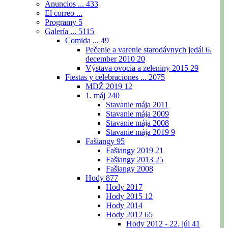
Anuncios ...
433
El correo ...
Programy
5
Galería ...
5115
Comida ...
49
Pečenie a varenie starodávnych jedál 6.
december 2010
20
Výstava ovocia a zeleniny 2015
29
Fiestas y celebraciones ...
2075
MDŽ 2019
12
1. máj
240
Stavanie mája 2011
Stavanie mája 2009
Stavanie mája 2008
Stavanie mája 2019
9
Fašiangy
95
Fašiangy 2019
21
Fašiangy 2013
25
Fašiangy 2008
Hody
877
Hody 2017
Hody 2015
12
Hody 2014
Hody 2012
65
Hody 2012 - 22. júl
41