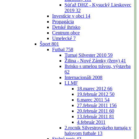
Súťaž DHZ - Kysucký Lieskovec
2019
32
Investície v obci
14
Propagácia
Detské ihrisko
Centrum obce
Umelecké
7
Šport
801
Futbal
758
Turnaj Silvester 2010
59
Žilina - Nové Zámky (ženy)
41
Ihrisko s umelou trávou, výstavba
62
Internacionáli 2008
LLMF
18.marec 2012
66
19.február 2012
50
6.marec 2011
54
27.február 2011
156
20.február 2011
60
13.február 2011
81
4.február 2011
2.rocnik Silvestrovskeho turnaja v
halovom futbale
13
Stolný tenis
43