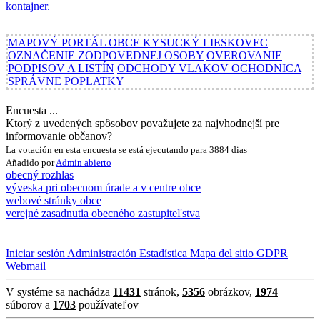
MAPOVÝ PORTÁL OBCE KYSUCKÝ LIESKOVEC
OZNAČENIE ZODPOVEDNEJ OSOBY
OVEROVANIE
PODPISOV A LISTÍN
ODCHODY VLAKOV OCHODNICA
SPRÁVNE POPLATKY
Encuesta ...
Ktorý z uvedených spôsobov považujete za najvhodnejší pre
informovanie občanov?
La votación en esta encuesta se está ejecutando para 3884 dias
Añadido por
Admin
abierto
obecný rozhlas
výveska pri obecnom úrade a v centre obce
webové stránky obce
verejné zasadnutia obecného zastupiteľstva
Iniciar sesión
Administración
Estadística
Mapa del sitio
GDPR
Webmail
V systéme sa nachádza
11431
stránok,
5356
obrázkov,
1974
súborov a
1703
používateľov