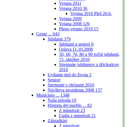
Vojana 2011
Vojana 2010
36
Vojana 2010 Pleš 26.6.
Vojana 2009
Vojana 2008
126
Pleno verano 2019
15
Gente ...
643
Jubilanti
379
Jubilanti a seniori
6
Oslava 11.10.2008
50, 60, 70, 80 a 90 roční jubilanti,
15. október 2010
Stretnutie jubilantov a dôchodcov
2010
Uvítanie detí do života
2
Seniori
Stretnutie s občanmi 2010
Návšteva prezidenta 2008
137
Municipio ...
1348
Naša príroda
19
Historia del pueblo ...
82
Z minulosti
23
Ľudia z minulosti
21
Záhradkári
Z minulosti