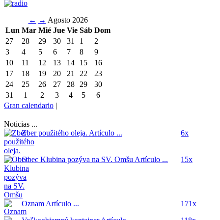
←
→
Agosto 2026
Lun
Mar
Mié
Jue
Vie
Sáb
Dom
27
28
29
30
31
1
2
3
4
5
6
7
8
9
10
11
12
13
14
15
16
17
18
19
20
21
22
23
24
25
26
27
28
29
30
31
1
2
3
4
5
6
Gran calendario
|
Noticias ...
Zber použitého oleja.
Artículo ...
6x
Obec Klubina pozýva na SV. Omšu
Artículo ...
15x
Oznam
Artículo ...
171x