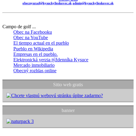
obecnyurad@kysuckylieskovec.sk
admin@kysuckylieskovec.sk
Campo de golf ...
Obec na Facebooku
Obec na YouTube
El tiempo actual en el pueblo
Pueblo en Wikipedia
Empresas en el pueblo.
Elektronická verzia týždenníka Kysuce
Mercado inmobiliario
Obecný rozhlas online
Sitio web gratis
banner