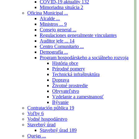
COVID-19 aktuality
132
Mimoriadna situácia
2
Oficina Municipal ...
Alcalde ...
Ministros ...
9
Consejo general ...
Regulaciones generalmente vinculantes
Auditor jefe ...
14
Centro Comunitario ...
Demografía ...
Program hospodárskeho a sociálneho rozvoja
História obce
Prírodné pomery
Technická infraštruktúra
Doprava
Životné prostredie
Obyvateľstvo
Vzdelanie a zamestnanosť
Bývanie
Contratación pública
19
Voľby
6
Vodné hospodárstvo
Stavebný úrad
Stavebný úrad
189
Quejas ...