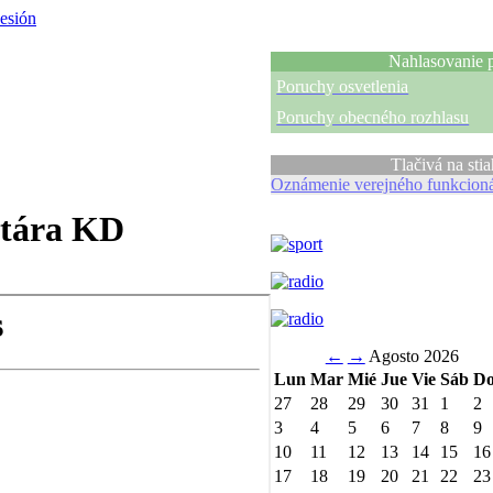
sesión
Nahlasovanie 
Poruchy osvetlenia
Poruchy obecného rozhlasu
Tlačivá na stia
Oznámenie verejného funkcion
ntára KD
←
→
Agosto 2026
Lun
Mar
Mié
Jue
Vie
Sáb
D
27
28
29
30
31
1
2
3
4
5
6
7
8
9
10
11
12
13
14
15
16
17
18
19
20
21
22
23