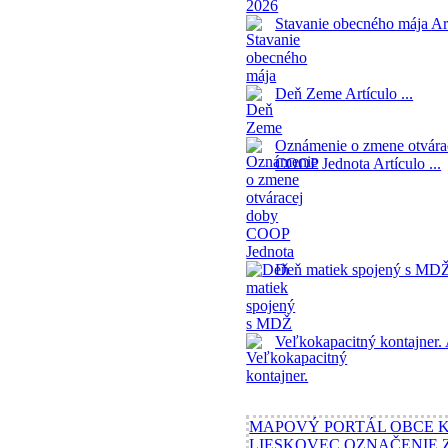
Stavanie obecného mája
Ar
Deň Zeme
Artículo ...
Oznámenie o zmene otvára
COOP Jednota
Artículo ...
Deň matiek spojený s MD
Veľkokapacitný kontajner.
MAPOVÝ PORTÁL OBCE 
LIESKOVEC
OZNAČENIE 