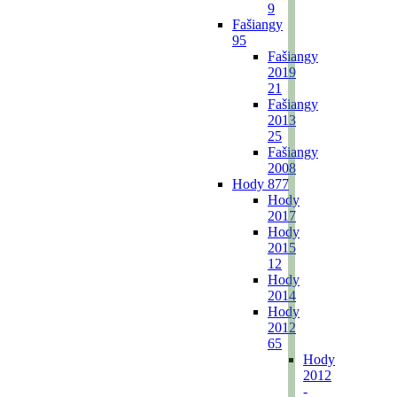
9
Fašiangy
95
Fašiangy
2019
21
Fašiangy
2013
25
Fašiangy
2008
Hody
877
Hody
2017
Hody
2015
12
Hody
2014
Hody
2012
65
Hody
2012
-