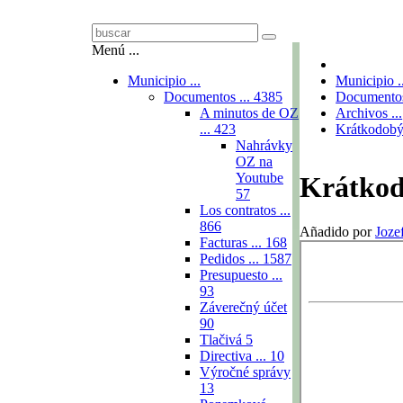
Menú ...
Municipio ...
Municipio ..
Documentos ...
4385
Documentos
A minutos de OZ
Archivos ...
...
423
Krátkodobý
Nahrávky
OZ na
Youtube
Krátkod
57
Los contratos ...
866
Añadido por
Joze
Facturas ...
168
Pedidos ...
1587
Presupuesto ...
93
Záverečný účet
90
Tlačivá
5
Directiva ...
10
Výročné správy
13