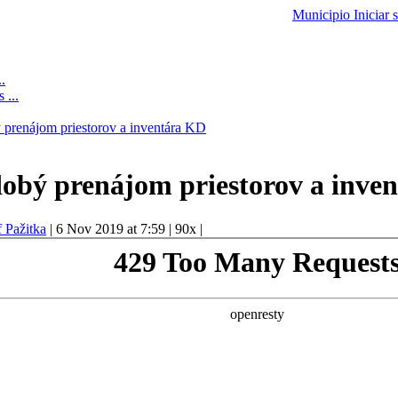
Municipio
Iniciar 
.
 ...
 prenájom priestorov a inventára KD
obý prenájom priestorov a inve
f Pažitka
|
6 Nov 2019 at 7:59
|
90x
|