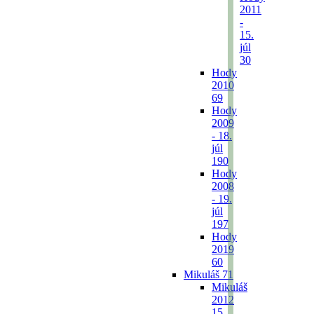
2011
-
15.
júl
30
Hody
2010
69
Hody
2009
- 18.
júl
190
Hody
2008
- 19.
júl
197
Hody
2019
60
Mikuláš
71
Mikuláš
2012
15