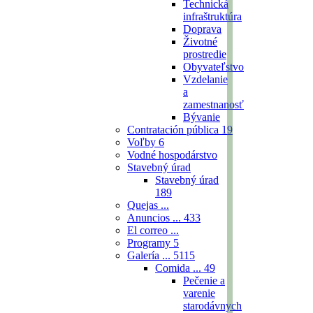
Technická
infraštruktúra
Doprava
Životné
prostredie
Obyvateľstvo
Vzdelanie
a
zamestnanosť
Bývanie
Contratación pública
19
Voľby
6
Vodné hospodárstvo
Stavebný úrad
Stavebný úrad
189
Quejas ...
Anuncios ...
433
El correo ...
Programy
5
Galería ...
5115
Comida ...
49
Pečenie a
varenie
starodávnych