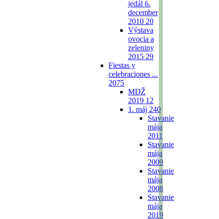
jedál 6.
december
2010
20
Výstava
ovocia a
zeleniny
2015
29
Fiestas y
celebraciones ...
2075
MDŽ
2019
12
1. máj
240
Stavanie
mája
2011
Stavanie
mája
2009
Stavanie
mája
2008
Stavanie
mája
2019