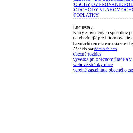
OSOBY
OVEROVANIE PODP
ODCHODY VLAKOV OCH
POPLATKY
Encuesta ...
Ktorý z uvedených spôsobov po
najvhodnejší pre informovanie
La votación en esta encuesta se está 
Añadido por
Admin
abierto
obecný rozhlas
výveska pri obecnom úrade a v 
webové stránky obce
verejné zasadnutia obecného zas