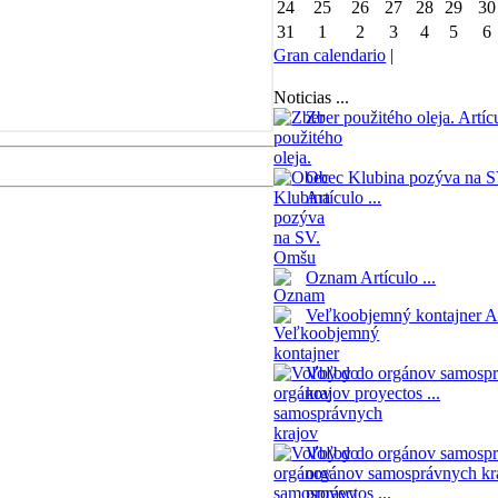
24
25
26
27
28
29
30
31
1
2
3
4
5
6
Gran calendario
|
Noticias ...
Zber použitého oleja.
Artícu
Obec Klubina pozýva na 
Artículo ...
Oznam
Artículo ...
Veľkoobjemný kontajner
Ar
Voľby do orgánov samosp
krajov
proyectos ...
Voľby do orgánov samospr
orgánov samosprávnych kr
proyectos ...