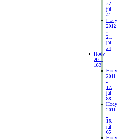
22.
júl
41
Hody
2012
-
21.
júl
24
Hody
2011
183
Hody
2011
-
17.
júl
88
Hody
2011
-
16.
júl
65
Hody