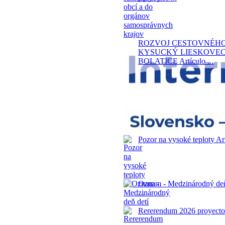
ROZVOJ CESTOVNÉHO
KYSUCKÝ LIESKOVEC
BOLATICE
Artículo ...
Pozor na vysoké teploty
Art
Oznam - Medzinárodný deň
...
Rererendum 2026
proyectos