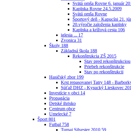
Svätá omša Rovne 6. január 20
Kaplnka Rovne 24.5.2009
Svätá omša Rovne
Športový deň - Kapucíni 21. jú
20.výročie založenia kaplnky
Kaplnka a krížová cesta
106
iglesia ...
17
Zvonica
31
Školy
188
Základná škola
188
Rekonštrukcia ZŠ 2015
Stav pred rekonštrukciou
Priebeh rekonštrukcie
Stav po rekonštrukcii
Hasičský zbor
199
Krst repasovanej Tatry 148 - Barbor
Súťaž DHZ - Kysucký Lieskovec 20
Investície v obci
14
Propagácia
Detské ihrisko
Centrum obce
Umelecké
7
Šport
801
Futbal
758
Turnaj Silvester 2010
59