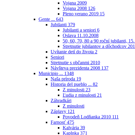
Vojana 2009
Vojana 2008
126
Pleno verano 2019
15
Gente ...
643
Jubilanti
379
Jubilanti a seniori
6
Oslava 11.10.2008
50, 60, 70, 80 a 90 roční jubilanti, 15
Stretnutie jubilantov a dôchodcov 20
Uvítanie detí do života
2
Seniori
Stretnutie s občanmi 2010
Návšteva prezidenta 2008
137
Municipio ...
1348
Naša príroda
19
Historia del pueblo ...
82
Z minulosti
23
Ľudia z minulosti
21
Záhradkári
Z minulosti
Záplavy
121
Povodeň Lodňanka 2010
111
Farnosť
475
Kalvária
39
Kaplnka
371