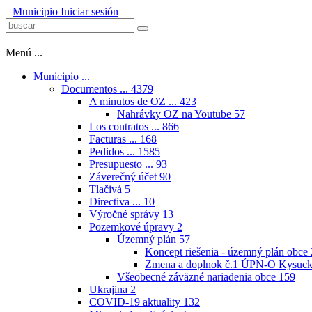
Municipio
Iniciar sesión
Menú ...
Municipio ...
Documentos ...
4379
A minutos de OZ ...
423
Nahrávky OZ na Youtube
57
Los contratos ...
866
Facturas ...
168
Pedidos ...
1585
Presupuesto ...
93
Záverečný účet
90
Tlačivá
5
Directiva ...
10
Výročné správy
13
Pozemkové úpravy
2
Územný plán
57
Koncept riešenia - územný plán obce
Zmena a doplnok č.1 ÚPN-O Kysuck
Všeobecné záväzné nariadenia obce
159
Ukrajina
2
COVID-19 aktuality
132