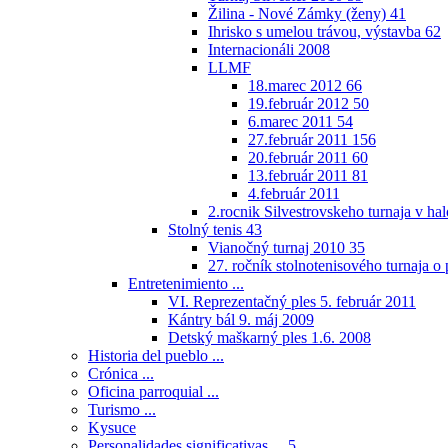
Žilina - Nové Zámky (ženy)
41
Ihrisko s umelou trávou, výstavba
62
Internacionáli 2008
LLMF
18.marec 2012
66
19.február 2012
50
6.marec 2011
54
27.február 2011
156
20.február 2011
60
13.február 2011
81
4.február 2011
2.rocnik Silvestrovskeho turnaja v h
Stolný tenis
43
Vianočný turnaj 2010
35
27. ročník stolnotenisového turnaja 
Entretenimiento ...
VI. Reprezentačný ples 5. február 2011
Kántry bál 9. máj 2009
Detský maškarný ples 1.6. 2008
Historia del pueblo ...
Crónica ...
Oficina parroquial ...
Turismo ...
Kysuce
Personalidades significativas ...
5