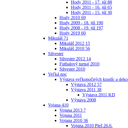
Hody 2011 - 17. júl
88
Hody 2011 - 16. júl
65
Hody 2011 - 15. júl
30
Hody 2010
69
Hody 2009 - 18. júl
190
Hody 2008 - 19. júl
197
Hody 2019
60
Mikuláš
71
Mikuláš 2012
15
Mikuláš 2010
56
Silvester
Silvester 2012
14
Futbalový turnaj 2010
Silvester 2010
Veľká noc
Výstava veľkonočných kraslíc a dekor
Výstava 2012
57
Výstava 2011
38
Výstava 2011 KD
Výstava 2008
Vojana
410
Vojana 2013
7
Vojana 2011
Vojana 2010
36
Vojana 2010 Pleš 26.6.