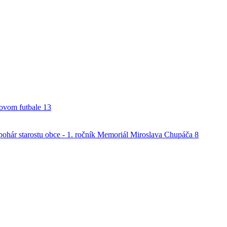
alovom futbale
13
o pohár starostu obce - 1. ročník Memoriál Miroslava Chupáča
8