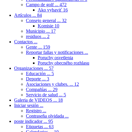
Campo de golf ...
472
Ako vybaviť
16
Artículos ...
84
Consejo general ...
32
Komisie
10
Municipio ...
17
residuos ...
2
Contactos ...
Gente ...
159
Reportar fallas y notificaciones ...
Poruchy osvetlenia
Poruchy obecného rozhlasu
Organizaciones ...
57
Educación ...
5
Deporte ...
3
Asociaciones y clubes. ...
12
Compañías ...
29
Servicio de salud ...
5
Galeria de VIDEOS ...
18
Iniciar sesión ...
Registro ...
Contraseña olvidada ...
poste indicador ...
95
Etiquetas ...
63
Calendarios ...
10