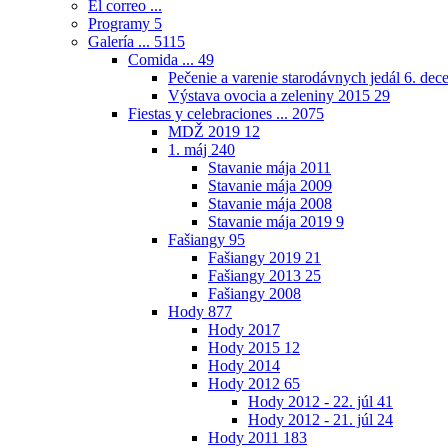
El correo ...
Programy
5
Galería ...
5115
Comida ...
49
Pečenie a varenie starodávnych jedál 6. de
Výstava ovocia a zeleniny 2015
29
Fiestas y celebraciones ...
2075
MDŽ 2019
12
1. máj
240
Stavanie mája 2011
Stavanie mája 2009
Stavanie mája 2008
Stavanie mája 2019
9
Fašiangy
95
Fašiangy 2019
21
Fašiangy 2013
25
Fašiangy 2008
Hody
877
Hody 2017
Hody 2015
12
Hody 2014
Hody 2012
65
Hody 2012 - 22. júl
41
Hody 2012 - 21. júl
24
Hody 2011
183