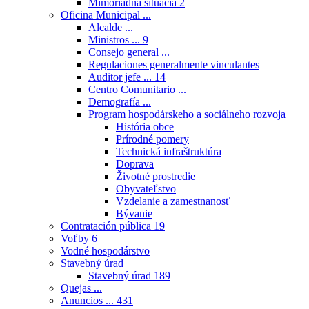
Mimoriadna situácia
2
Oficina Municipal ...
Alcalde ...
Ministros ...
9
Consejo general ...
Regulaciones generalmente vinculantes
Auditor jefe ...
14
Centro Comunitario ...
Demografía ...
Program hospodárskeho a sociálneho rozvoja
História obce
Prírodné pomery
Technická infraštruktúra
Doprava
Životné prostredie
Obyvateľstvo
Vzdelanie a zamestnanosť
Bývanie
Contratación pública
19
Voľby
6
Vodné hospodárstvo
Stavebný úrad
Stavebný úrad
189
Quejas ...
Anuncios ...
431