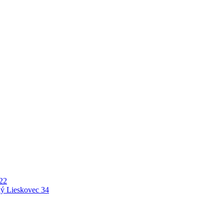
22
ý Lieskovec
34